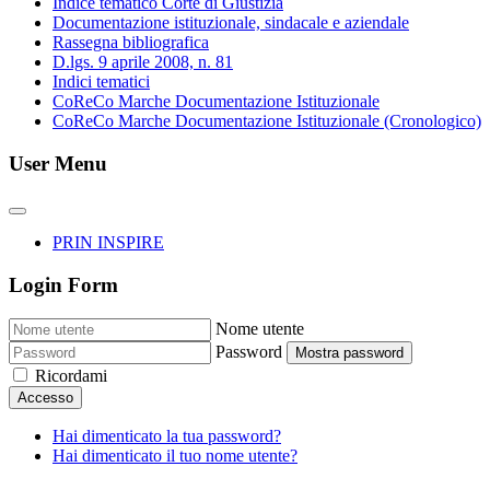
Indice tematico Corte di Giustizia
Documentazione istituzionale, sindacale e aziendale
Rassegna bibliografica
D.lgs. 9 aprile 2008, n. 81
Indici tematici
CoReCo Marche Documentazione Istituzionale
CoReCo Marche Documentazione Istituzionale (Cronologico)
User Menu
PRIN INSPIRE
Login Form
Nome utente
Password
Mostra password
Ricordami
Accesso
Hai dimenticato la tua password?
Hai dimenticato il tuo nome utente?