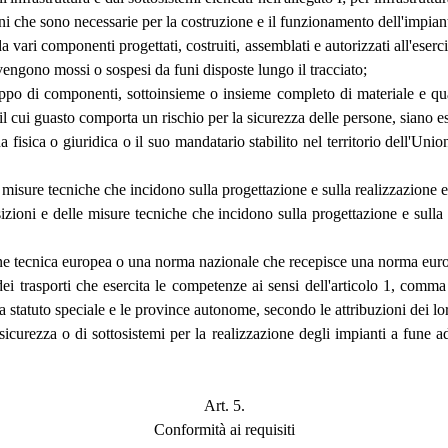
azioni che sono necessarie per la costruzione e il funzionamento dell'impi
 vari componenti progettati, costruiti, assemblati e autorizzati all'esercizi
 vengono mossi o sospesi da funi disposte lungo il tracciato;
o di componenti, sottoinsieme o insieme completo di materiale e qualsi
, il cui guasto comporta un rischio per la sicurezza delle persone, siano es
fisica o giuridica o il suo mandatario stabilito nel territorio dell'Unio
le misure tecniche che incidono sulla progettazione e sulla realizzazione e
osizioni e delle misure tecniche che incidono sulla progettazione e sull
ne tecnica europea o una norma nazionale che recepisce una norma eur
 dei trasporti che esercita le competenze ai sensi dell'articolo 1, com
ni a statuto speciale e le province autonome, secondo le attribuzioni dei lor
icurezza o di sottosistemi per la realizzazione degli impianti a fune adi
Art. 5.
Conformità ai requisiti