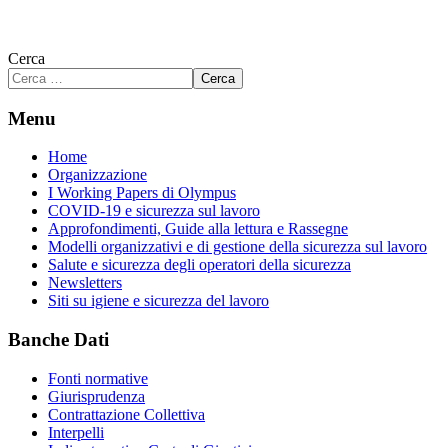
Cerca
Cerca
Menu
Home
Organizzazione
I Working Papers di Olympus
COVID-19 e sicurezza sul lavoro
Approfondimenti, Guide alla lettura e Rassegne
Modelli organizzativi e di gestione della sicurezza sul lavoro
Salute e sicurezza degli operatori della sicurezza
Newsletters
Siti su igiene e sicurezza del lavoro
Banche Dati
Fonti normative
Giurisprudenza
Contrattazione Collettiva
Interpelli