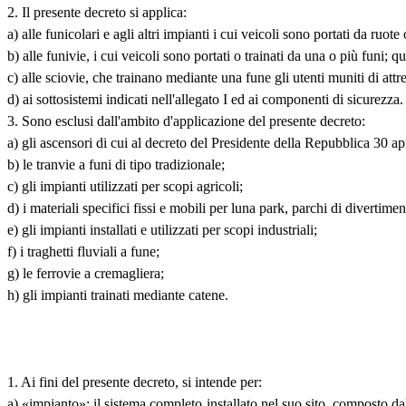
2. Il presente decreto si applica:
a) alle funicolari e agli altri impianti i cui veicoli sono portati da ruote
b) alle funivie, i cui veicoli sono portati o trainati da una o più funi
c) alle sciovie, che trainano mediante una fune gli utenti muniti di attr
d) ai sottosistemi indicati nell'allegato I ed ai componenti di sicurezza.
3. Sono esclusi dall'ambito d'applicazione del presente decreto:
a) gli ascensori di cui al decreto del Presidente della Repubblica 30 ap
b) le tranvie a funi di tipo tradizionale;
c) gli impianti utilizzati per scopi agricoli;
d) i materiali specifici fissi e mobili per luna park, parchi di divertim
e) gli impianti installati e utilizzati per scopi industriali;
f) i traghetti fluviali a fune;
g) le ferrovie a cremagliera;
h) gli impianti trainati mediante catene.
1. Ai fini del presente decreto, si intende per:
a) «impianto»: il sistema completo installato nel suo sito, composto dall'