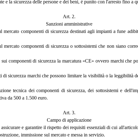
lute e la sicurezza delle persone e dei beni, è punito con l'arresto fino
Art. 2.
Sanzioni amministrative
ul mercato componenti di sicurezza destinati agli impianti a fune adibi
 sul mercato componenti di sicurezza o sottosistemi che non siano corr
one sui componenti di sicurezza la marcatura «CE» ovvero marchi che po
i di sicurezza marchi che possono limitare la visibilità o la leggibilit
ne tecnica dei componenti di sicurezza, dei sottosistemi e dell'impi
tiva da 500 a 1.500 euro.
Art. 3.
Campo di applicazione
 assicurare e garantire il rispetto dei requisiti essenziali di cui all'artic
 costruzione, immissione sul mercato e messa in servizio.