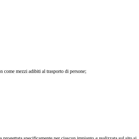
non come mezzi adibiti al trasporto di persone;
ura progettata specificamente per ciascun impianto e realizzata sul sito si