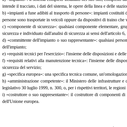
intende il tracciato, i dati del sistema, le opere della linea e delle st
b) «impianti a fune adibiti al trasporto di persone»: impianti costituiti da
persone sono trasportate in veicoli oppure da dispositivi di traino che
c) «componente di sicurezza»: qualsiasi componente elementare, grupp
sicurezza e individuato dall'analisi di sicurezza ai sensi dell'articolo 6
d) «committente dell'impianto o suo rappresentante»: qualsiasi persona 
dell'impianto;
e) «requisiti tecnici per l'esercizio»: l'insieme delle disposizioni e del
f) «requisiti relativi alla manutenzione tecnica»: l'insieme delle disp
sicurezza del servizio;
g) «specifica europea»: una specifica tecnica comune, un'omologazio
h) «amministrazione competente»: il Ministero delle infrastrutture e
legislativo 30 luglio 1999, n. 300, o, per i rispettivi territori, le regio
i) «costruttore o suo rappresentante»: il costruttore di componenti di s
dell'Unione europea.