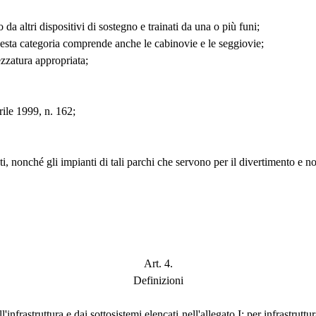
 o da altri dispositivi di sostegno e trainati da una o più funi;
; questa categoria comprende anche le cabinovie e le seggiovie;
ezzatura appropriata;
rile 1999, n. 162;
enti, nonché gli impianti di tali parchi che servono per il divertimento e 
Art. 4.
Definizioni
infrastruttura e dai sottosistemi elencati nell'allegato I; per infrastrutt