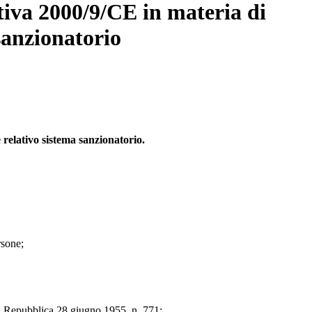
ttiva 2000/9/CE in materia di
 sanzionatorio
 relativo sistema sanzionatorio.
rsone;
lla Repubblica 28 giugno 1955, n. 771;