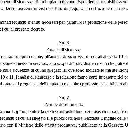
ponenti di sicurezza di un impianto devono rispondere ai requisiti essenzial
 dei sottosistemi in vista del loro impiego, o la costruzione e la messa 
inati requisiti ritenuti necessari per garantire la protezione delle person
di cui al presente decreto.
Art. 6.
Analisi di sicurezza
el suo rappresentante, all'analisi di sicurezza di cui all'allegato III c
ruzione e messa in servizio, allo scopo di individuare i rischi che potre
e sulla sicurezza di cui all'allegato III ove sono indicate le misure ido
, 10 e 11; l'analisi di sicurezza e la relazione fanno parte integrante del p
orate dal progettista dell'impianto o da altro professionista abilitato all
Art. 7.
Norme di riferimento
comma 1, gli impianti e la relativa infrastruttura, i sottosistemi, nonché
uisiti di cui all'allegato II e pubblicata nella Gazzetta Ufficiale dell
erto con il Ministro delle attività produttive, pubblicato nella Gazzetta U