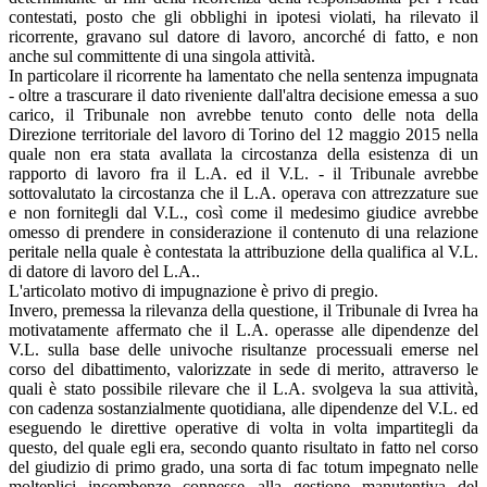
contestati, posto che gli obblighi in ipotesi violati, ha rilevato il
ricorrente, gravano sul datore di lavoro, ancorché di fatto, e non
anche sul committente di una singola attività.
In particolare il ricorrente ha lamentato che nella sentenza impugnata
- oltre a trascurare il dato riveniente dall'altra decisione emessa a suo
carico, il Tribunale non avrebbe tenuto conto delle nota della
Direzione territoriale del lavoro di Torino del 12 maggio 2015 nella
quale non era stata avallata la circostanza della esistenza di un
rapporto di lavoro fra il L.A. ed il V.L. - il Tribunale avrebbe
sottovalutato la circostanza che il L.A. operava con attrezzature sue
e non fornitegli dal V.L., così come il medesimo giudice avrebbe
omesso di prendere in considerazione il contenuto di una relazione
peritale nella quale è contestata la attribuzione della qualifica al V.L.
di datore di lavoro del L.A..
L'articolato motivo di impugnazione è privo di pregio.
Invero, premessa la rilevanza della questione, il Tribunale di Ivrea ha
motivatamente affermato che il L.A. operasse alle dipendenze del
V.L. sulla base delle univoche risultanze processuali emerse nel
corso del dibattimento, valorizzate in sede di merito, attraverso le
quali è stato possibile rilevare che il L.A. svolgeva la sua attività,
con cadenza sostanzialmente quotidiana, alle dipendenze del V.L. ed
eseguendo le direttive operative di volta in volta impartitegli da
questo, del quale egli era, secondo quanto risultato in fatto nel corso
del giudizio di primo grado, una sorta di fac totum impegnato nelle
molteplici incombenze connesse alla gestione manutentiva del