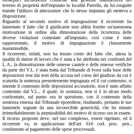
terreno di proprietà dell'imputato in località Parrella, da lui eseguite
tramite l'utilizzo di attrezzature che lo stesso imputato gli metteva a
disposizione.
Riguardo al secondo motivo di impugnazione il ricorrente ha
lamentato il fatto che il giudicante non abbia fornito un'autonoma
motivazione in ordine alla dimostrazione della ricorrenza delle
diverse violazioni contestate all'imputato; così come è stato
rappresentato, il motivo di impugnazione è chiaramente
inammissibile.
Il ricorrente, infatti, non ha tenuto conto del fatto che, attesa la
qualità di datore di lavoro che è stata a lui attribuita nei confronti del
L.A., la dimostrazione delle omesse cautele e delle omesse verifiche
da parte del V.L. è stata tratta dal Tribunale di Ivrea sulla base delle
deposizioni rese dai testi della accusa nel corso del giudizio da cui è
scaturita la sentenza presentemente impugnata ed il cui contenuto, si
intende il contenuto delle deposizioni accusatorie, non è stato affatto
contestato dal V.L., il quale, in sostanza, non si è in alcun modo
confrontato, sul punto ora in questione, con il contenuto della
sentenza emessa dal Tribunale eporediese, risultando, pertanto le sue
lamentele segnate da una incoercibile genericità, che ha minato
irrimediabilmente la ammissibilità del motivo di ricorso ora in esame.
Il ricorso proposto deve, nel suo complesso, essere rigettato, ed il
ricorrente va, in applicazione dell'art. 616 cod. proc. pen.,
condannato al pagamento delle spese processuali.