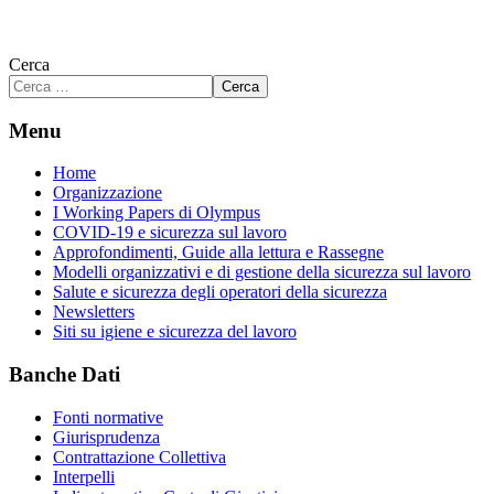
Cerca
Cerca
Menu
Home
Organizzazione
I Working Papers di Olympus
COVID-19 e sicurezza sul lavoro
Approfondimenti, Guide alla lettura e Rassegne
Modelli organizzativi e di gestione della sicurezza sul lavoro
Salute e sicurezza degli operatori della sicurezza
Newsletters
Siti su igiene e sicurezza del lavoro
Banche Dati
Fonti normative
Giurisprudenza
Contrattazione Collettiva
Interpelli