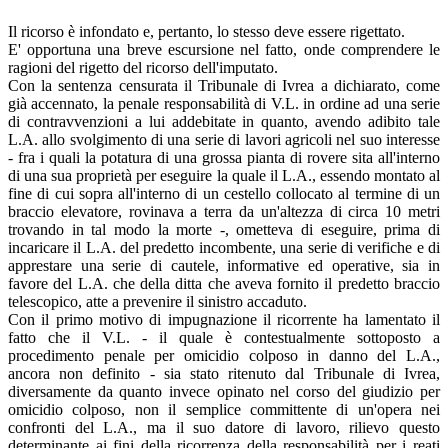
Il ricorso è infondato e, pertanto, lo stesso deve essere rigettato.
E' opportuna una breve escursione nel fatto, onde comprendere le
ragioni del rigetto del ricorso dell'imputato.
Con la sentenza censurata il Tribunale di Ivrea a dichiarato, come
già accennato, la penale responsabilità di V.L. in ordine ad una serie
di contravvenzioni a lui addebitate in quanto, avendo adibito tale
L.A. allo svolgimento di una serie di lavori agricoli nel suo interesse
- fra i quali la potatura di una grossa pianta di rovere sita all'interno
di una sua proprietà per eseguire la quale il L.A., essendo montato al
fine di cui sopra all'interno di un cestello collocato al termine di un
braccio elevatore, rovinava a terra da un'altezza di circa 10 metri
trovando in tal modo la morte -, ometteva di eseguire, prima di
incaricare il L.A. del predetto incombente, una serie di verifiche e di
apprestare una serie di cautele, informative ed operative, sia in
favore del L.A. che della ditta che aveva fornito il predetto braccio
telescopico, atte a prevenire il sinistro accaduto.
Con il primo motivo di impugnazione il ricorrente ha lamentato il
fatto che il V.L. - il quale è contestualmente sottoposto a
procedimento penale per omicidio colposo in danno del L.A.,
ancora non definito - sia stato ritenuto dal Tribunale di Ivrea,
diversamente da quanto invece opinato nel corso del giudizio per
omicidio colposo, non il semplice committente di un'opera nei
confronti del L.A., ma il suo datore di lavoro, rilievo questo
determinante ai fini della ricorrenza della responsabilità per i reati