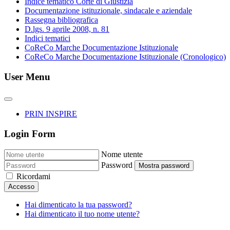
Indice tematico Corte di Giustizia
Documentazione istituzionale, sindacale e aziendale
Rassegna bibliografica
D.lgs. 9 aprile 2008, n. 81
Indici tematici
CoReCo Marche Documentazione Istituzionale
CoReCo Marche Documentazione Istituzionale (Cronologico)
User Menu
PRIN INSPIRE
Login Form
Nome utente
Password
Mostra password
Ricordami
Accesso
Hai dimenticato la tua password?
Hai dimenticato il tuo nome utente?