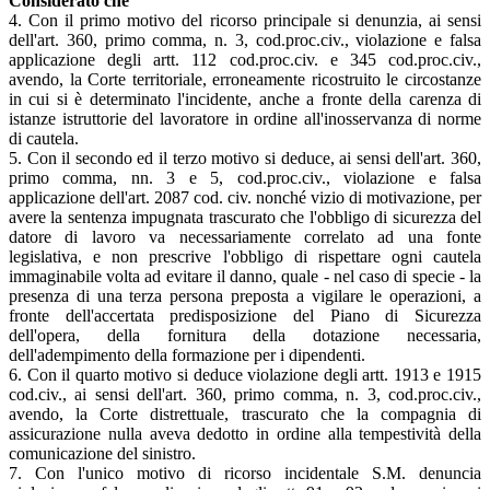
Considerato che
4. Con il primo motivo del ricorso principale si denunzia, ai sensi
dell'art. 360, primo comma, n. 3, cod.proc.civ., violazione e falsa
applicazione degli artt. 112 cod.proc.civ. e 345 cod.proc.civ.,
avendo, la Corte territoriale, erroneamente ricostruito le circostanze
in cui si è determinato l'incidente, anche a fronte della carenza di
istanze istruttorie del lavoratore in ordine all'inosservanza di norme
di cautela.
5. Con il secondo ed il terzo motivo si deduce, ai sensi dell'art. 360,
primo comma, nn. 3 e 5, cod.proc.civ., violazione e falsa
applicazione dell'art. 2087 cod. civ. nonché vizio di motivazione, per
avere la sentenza impugnata trascurato che l'obbligo di sicurezza del
datore di lavoro va necessariamente correlato ad una fonte
legislativa, e non prescrive l'obbligo di rispettare ogni cautela
immaginabile volta ad evitare il danno, quale - nel caso di specie - la
presenza di una terza persona preposta a vigilare le operazioni, a
fronte dell'accertata predisposizione del Piano di Sicurezza
dell'opera, della fornitura della dotazione necessaria,
dell'adempimento della formazione per i dipendenti.
6. Con il quarto motivo si deduce violazione degli artt. 1913 e 1915
cod.civ., ai sensi dell'art. 360, primo comma, n. 3, cod.proc.civ.,
avendo, la Corte distrettuale, trascurato che la compagnia di
assicurazione nulla aveva dedotto in ordine alla tempestività della
comunicazione del sinistro.
7. Con l'unico motivo di ricorso incidentale S.M. denuncia