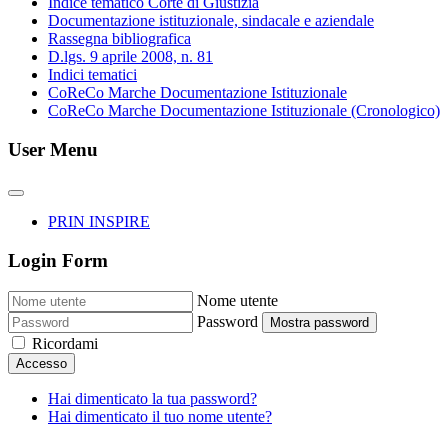
Indice tematico Corte di Giustizia
Documentazione istituzionale, sindacale e aziendale
Rassegna bibliografica
D.lgs. 9 aprile 2008, n. 81
Indici tematici
CoReCo Marche Documentazione Istituzionale
CoReCo Marche Documentazione Istituzionale (Cronologico)
User Menu
PRIN INSPIRE
Login Form
Nome utente
Password
Mostra password
Ricordami
Accesso
Hai dimenticato la tua password?
Hai dimenticato il tuo nome utente?