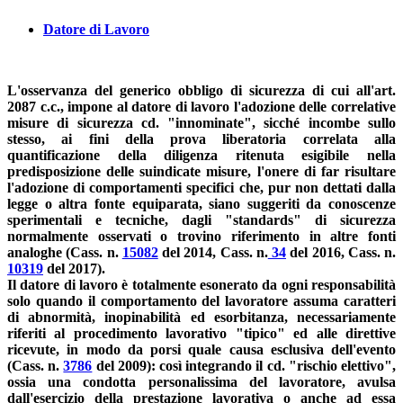
Datore di Lavoro
L'osservanza del generico obbligo di sicurezza di cui all'art.
2087 c.c., impone al datore di lavoro l'adozione delle correlative
misure di sicurezza cd. "innominate", sicché incombe sullo
stesso, ai fini della prova liberatoria correlata alla
quantificazione della diligenza ritenuta esigibile nella
predisposizione delle suindicate misure, l'onere di far risultare
l'adozione di comportamenti specifici che, pur non dettati dalla
legge o altra fonte equiparata, siano suggeriti da conoscenze
sperimentali e tecniche, dagli "standards" di sicurezza
normalmente osservati o trovino riferimento in altre fonti
analoghe (Cass. n.
15082
del 2014, Cass. n.
34
del 2016, Cass. n.
10319
del 2017).
Il datore di lavoro è totalmente esonerato da ogni responsabilità
solo quando il comportamento del lavoratore assuma caratteri
di abnormità, inopinabilità ed esorbitanza, necessariamente
riferiti al procedimento lavorativo "tipico" ed alle direttive
ricevute, in modo da porsi quale causa esclusiva dell'evento
(Cass. n.
3786
del 2009): così integrando il cd. "rischio elettivo",
ossia una condotta personalissima del lavoratore, avulsa
dall'esercizio della prestazione lavorativa o anche ad essa