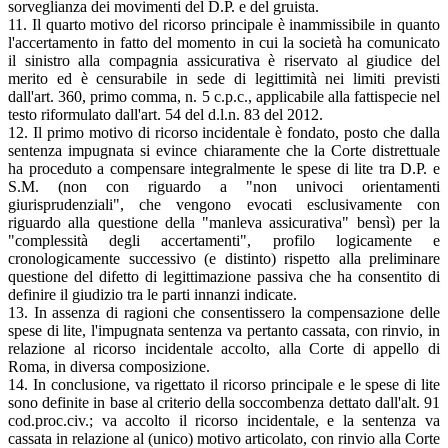
sorveglianza dei movimenti del D.P. e del gruista.
11. Il quarto motivo del ricorso principale è inammissibile in quanto
l'accertamento in fatto del momento in cui la società ha comunicato
il sinistro alla compagnia assicurativa è riservato al giudice del
merito ed è censurabile in sede di legittimità nei limiti previsti
dall'art. 360, primo comma, n. 5 c.p.c., applicabile alla fattispecie nel
testo riformulato dall'art. 54 del d.l.n. 83 del 2012.
12. Il primo motivo di ricorso incidentale è fondato, posto che dalla
sentenza impugnata si evince chiaramente che la Corte distrettuale
ha proceduto a compensare integralmente le spese di lite tra D.P. e
S.M. (non con riguardo a "non univoci orientamenti
giurisprudenziali", che vengono evocati esclusivamente con
riguardo alla questione della "manleva assicurativa" bensì) per la
"complessità degli accertamenti", profilo logicamente e
cronologicamente successivo (e distinto) rispetto alla preliminare
questione del difetto di legittimazione passiva che ha consentito di
definire il giudizio tra le parti innanzi indicate.
13. In assenza di ragioni che consentissero la compensazione delle
spese di lite, l'impugnata sentenza va pertanto cassata, con rinvio, in
relazione al ricorso incidentale accolto, alla Corte di appello di
Roma, in diversa composizione.
14. In conclusione, va rigettato il ricorso principale e le spese di lite
sono definite in base al criterio della soccombenza dettato dall'alt. 91
cod.proc.civ.; va accolto il ricorso incidentale, e la sentenza va
cassata in relazione al (unico) motivo articolato, con rinvio alla Corte