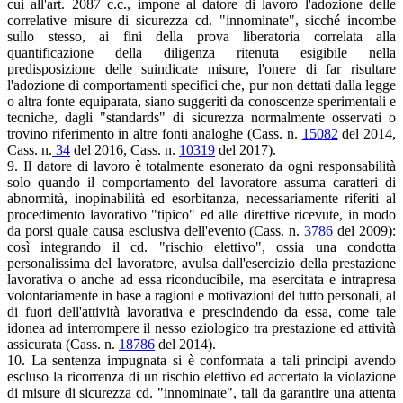
cui all'art. 2087 c.c., impone al datore di lavoro l'adozione delle
correlative misure di sicurezza cd. "innominate", sicché incombe
sullo stesso, ai fini della prova liberatoria correlata alla
quantificazione della diligenza ritenuta esigibile nella
predisposizione delle suindicate misure, l'onere di far risultare
l'adozione di comportamenti specifici che, pur non dettati dalla legge
o altra fonte equiparata, siano suggeriti da conoscenze sperimentali e
tecniche, dagli "standards" di sicurezza normalmente osservati o
trovino riferimento in altre fonti analoghe (Cass. n.
15082
del 2014,
Cass. n.
34
del 2016, Cass. n.
10319
del 2017).
9. Il datore di lavoro è totalmente esonerato da ogni responsabilità
solo quando il comportamento del lavoratore assuma caratteri di
abnormità, inopinabilità ed esorbitanza, necessariamente riferiti al
procedimento lavorativo "tipico" ed alle direttive ricevute, in modo
da porsi quale causa esclusiva dell'evento (Cass. n.
3786
del 2009):
così integrando il cd. "rischio elettivo", ossia una condotta
personalissima del lavoratore, avulsa dall'esercizio della prestazione
lavorativa o anche ad essa riconducibile, ma esercitata e intrapresa
volontariamente in base a ragioni e motivazioni del tutto personali, al
di fuori dell'attività lavorativa e prescindendo da essa, come tale
idonea ad interrompere il nesso eziologico tra prestazione ed attività
assicurata (Cass. n.
18786
del 2014).
10. La sentenza impugnata si è conformata a tali principi avendo
escluso la ricorrenza di un rischio elettivo ed accertato la violazione
di misure di sicurezza cd. "innominate", tali da garantire una attenta