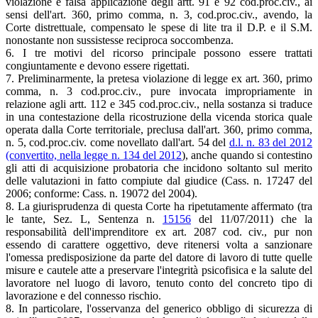
violazione e falsa applicazione degli artt. 91 e 92 cod.proc.civ., ai
sensi dell'art. 360, primo comma, n. 3, cod.proc.civ., avendo, la
Corte distrettuale, compensato le spese di lite tra il D.P. e il S.M.
nonostante non sussistesse reciproca soccombenza.
6. I tre motivi del ricorso principale possono essere trattati
congiuntamente e devono essere rigettati.
7. Preliminarmente, la pretesa violazione di legge ex art. 360, primo
comma, n. 3 cod.proc.civ., pure invocata impropriamente in
relazione agli artt. 112 e 345 cod.proc.civ., nella sostanza si traduce
in una contestazione della ricostruzione della vicenda storica quale
operata dalla Corte territoriale, preclusa dall'art. 360, primo comma,
n. 5, cod.proc.civ. come novellato dall'art. 54 del
d.l. n. 83 del 2012
(convertito, nella legge n. 134 del 2012
), anche quando si contestino
gli atti di acquisizione probatoria che incidono soltanto sul merito
delle valutazioni in fatto compiute dal giudice (Cass. n. 17247 del
2006; conforme: Cass. n. 19072 del 2004).
8. La giurisprudenza di questa Corte ha ripetutamente affermato (tra
le tante, Sez. L, Sentenza n.
15156
del 11/07/2011) che la
responsabilità dell'imprenditore ex art. 2087 cod. civ., pur non
essendo di carattere oggettivo, deve ritenersi volta a sanzionare
l'omessa predisposizione da parte del datore di lavoro di tutte quelle
misure e cautele atte a preservare l'integrità psicofisica e la salute del
lavoratore nel luogo di lavoro, tenuto conto del concreto tipo di
lavorazione e del connesso rischio.
8. In particolare, l'osservanza del generico obbligo di sicurezza di