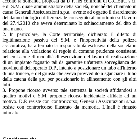
accolto la domanda proposta da D.P. nei confronti di Co.I.Stra. s.r.l.
e di S.M. quale amministratore della società, nonché del chiamato in
causa Generali Assicurazioni s.p.a., avente ad oggetto il risarcimento
del danno biologico differenziale conseguito all'infortunio sul lavoro
del 27.4.2010 che aveva determinato lo schiacciamento del dito di
una mano.
2. In particolare, la Corte territoriale, dichiarato il difetto di
legittimazione passiva del S.M. e l'inoperatività della polizza
assicurativa, ha affermato la responsabilità esclusiva della società in
relazione alla violazione di regole di comune prudenza consistenti
nell'emissione di modalità di esecuzione del lavoro di realizzazione
di un impianto fognario tali da garantire un'attenta sorveglianza dei
movimenti dell'operaio D.P., intento a posizionare un tubo all'interno
di una trincea, e del gruista che aveva provveduto a sganciare il tubo
dalla catena della gru per posizionarlo in allineamento con gli altri
tubi.
3. Propone ricorso avverso tale sentenza la società affidandosi a
quattro motivi e S.M. propone ricorso incidentale affidato ad un
motivo. D.P. resiste con controricorso; Generali Assicurazioni s.p.a.
resiste con controricorso illustrato da memoria. L'Inail è rimasto
intimato.