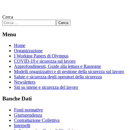
Cerca
Cerca
Menu
Home
Organizzazione
I Working Papers di Olympus
COVID-19 e sicurezza sul lavoro
Approfondimenti, Guide alla lettura e Rassegne
Modelli organizzativi e di gestione della sicurezza sul lavoro
Salute e sicurezza degli operatori della sicurezza
Newsletters
Siti su igiene e sicurezza del lavoro
Banche Dati
Fonti normative
Giurisprudenza
Contrattazione Collettiva
Interpelli