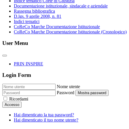
Indice tematico Corte di Giustizia
Documentazione istituzionale, sindacale e aziendale
Rassegna bibliografica
D.lgs. 9 aprile 2008, n. 81
Indici tematici
CoReCo Marche Documentazione Istituzionale
CoReCo Marche Documentazione Istituzionale (Cronologico)
User Menu
PRIN INSPIRE
Login Form
Nome utente
Password
Mostra password
Ricordami
Accesso
Hai dimenticato la tua password?
Hai dimenticato il tuo nome utente?