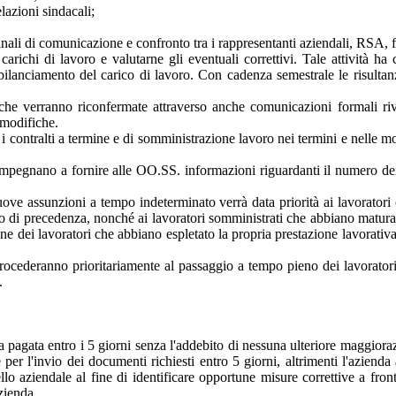
lazioni sindacali;
canali di comunicazione e confronto tra i rappresentanti aziendali, RSA, 
, carichi di lavoro e valutarne gli eventuali correttivi. Tale attività 
di bilanciamento del carico di lavoro. Con cadenza semestrale le risultan
che verranno riconfermate attraverso anche comunicazioni formali rivolt
 modifiche.
 i contralti a termine e di somministrazione lavoro nei termini e nelle mod
mpegnano a fornire alle OO.SS. informazioni riguardanti il numero dei l
nuove assunzioni a tempo indeterminato verrà data priorità ai lavorator
itto di precedenza, nonché ai lavoratori somministrati che abbiano matu
cazione dei lavoratori che abbiano espletato la propria prestazione lavora
rocederanno prioritariamente al passaggio a tempo pieno dei lavoratori,
.
ssa pagata entro i 5 giorni senza l'addebito di nessuna ulteriore maggio
 per l'invio dei documenti richiesti entro 5 giorni, altrimenti l'azienda 
ivello aziendale al fine di identificare opportune misure correttive a f
azienda.