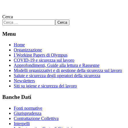
Cerca
Cerca
Menu
Home
Organizzazione
I Working Papers di Olympus
COVID-19 e sicurezza sul lavoro
Approfondimenti, Guide alla lettura e Rassegne
Modelli organizzativi e di gestione della sicurezza sul lavoro
Salute e sicurezza degli operatori della sicurezza
Newsletters
Siti su igiene e sicurezza del lavoro
Banche Dati
Fonti normative
Giurisprudenza
Contrattazione Collettiva
Interpelli