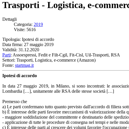
Trasporti - Logistica, e-commer
Dettagli
Categoria:
2019
Visite: 5616
Tipologia: Ipotesi di accordo
Data firma: 27 maggio 2019
Validità: 31.12.2020
Parti
: Assoespressi, Fedit e Filt-Cgil, Fit-Cisl, Uil-Trasporti, RSA
Settori: Trasporti, Logistica, e-commerce (Amazon)
Fonte:
startmag.it
Ipotesi di accordo
In data 27 maggio 2019, in Milano, si sono incontrati: le associazio
Lombardia […], unitamente alle RSA delle stesse società […]
Premesso che
a) Le parti confermano tutto quanto previsto dall'accordo di filiera sot
b) È interesse delle parti favorire meccanismi di valorizzazione della q
- maggiore soddisfazione del committente e destinatario delle spedizion
- applicazione di tutte le procedure di consegna nel tempi e nelle moda
c) È interesse delle parti al crescere dei volumi favorire l'occupazione 