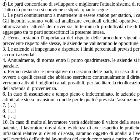
d) Le parti concordano di sviluppare e migliorare l'attuale sistema di re
Tutto ciò premesso si conviene e stipula quanto segue
1. Le parti continueranno a mantenere in essere station per station, i 
Gli incontri saranno volti ad analizzare eventuali criticità operative
ottimizzando l'attività dei driver sia In termini di produttività che 
aggregato tra te parti sottoscrittrici la presente intesa.
2. Ferma restando l'importanza del rispetto delle procedure vigenti 
precedente rispetto alle stesse, le aziende ne valuteranno le opportune
3. Le aziende si impegnano a rispettare i limiti percentuali previsti per
accordi aziendali.
4. Annualmente, di norma entro il primo quadrimestre, le aziende si i
parziale.
5. Fermo restando le prerogative di ciascuna delle parti, in caso di 
ovvero a quelli cessati che abbiano esercitato contrattualmente il dir
verranno attivati i migliori canali possibili, per facilitare la ricollo
dell'azienda di provenienza.
6. In caso di assunzione a tempo pieno e indeterminato, le aziende p
adibiti alle stesse mansioni a quelle per le quali è prevista l’assunzione
7. […]
8. […]
9. […]
10. In caso di multe al lavoratore verrà addebitato il valore della ste
patente, il lavoratore dovrà dare evidenza di aver esperito le pratiche
infrazioni relative ai divieti di sosta, saranno oggetto di analisi a l
nell'esercizio dell'attività lavorativa del conducente sarà a carico dell'