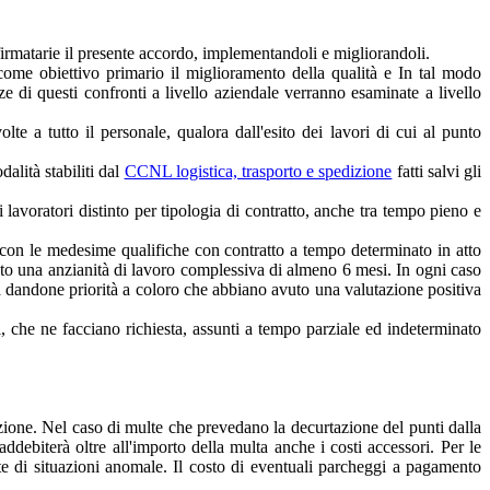
firmatarie il presente accordo, implementandoli e migliorandoli.
ha come obiettivo primario il miglioramento della qualità e In tal modo
ze di questi confronti a livello aziendale verranno esaminate a livello
e a tutto il personale, qualora dall'esito dei lavori di cui al punto
alità stabiliti dal
CCNL logistica, trasporto e spedizione
fatti salvi gli
avoratori distinto per tipologia di contratto, anche tra tempo pieno e
i con le medesime qualifiche con contratto a tempo determinato in atto
rato una anzianità di lavoro complessiva di almeno 6 mesi. In ogni caso
tiva dandone priorità a coloro che abbiano avuto una valutazione positiva
 che ne facciano richiesta, assunti a tempo parziale ed indeterminato
razione. Nel caso di multe che prevedano la decurtazione del punti dalla
addebiterà oltre all'importo della multa anche i costi accessori. Per le
ronte di situazioni anomale. Il costo di eventuali parcheggi a pagamento