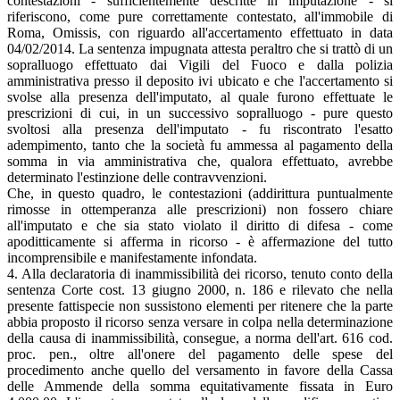
contestazioni - sufficientemente descritte in imputazione - si
riferiscono, come pure correttamente contestato, all'immobile di
Roma, Omissis, con riguardo all'accertamento effettuato in data
04/02/2014. La sentenza impugnata attesta peraltro che si trattò di un
sopralluogo effettuato dai Vigili del Fuoco e dalla polizia
amministrativa presso il deposito ivi ubicato e che l'accertamento si
svolse alla presenza dell'imputato, al quale furono effettuate le
prescrizioni di cui, in un successivo sopralluogo - pure questo
svoltosi alla presenza dell'imputato - fu riscontrato l'esatto
adempimento, tanto che la società fu ammessa al pagamento della
somma in via amministrativa che, qualora effettuato, avrebbe
determinato l'estinzione delle contravvenzioni.
Che, in questo quadro, le contestazioni (addirittura puntualmente
rimosse in ottemperanza alle prescrizioni) non fossero chiare
all'imputato e che sia stato violato il diritto di difesa - come
apoditticamente si afferma in ricorso - è affermazione del tutto
incomprensibile e manifestamente infondata.
4. Alla declaratoria di inammissibilità dei ricorso, tenuto conto della
sentenza Corte cost. 13 giugno 2000, n. 186 e rilevato che nella
presente fattispecie non sussistono elementi per ritenere che la parte
abbia proposto il ricorso senza versare in colpa nella determinazione
della causa di inammissibilità, consegue, a norma dell'art. 616 cod.
proc. pen., oltre all'onere del pagamento delle spese del
procedimento anche quello del versamento in favore della Cassa
delle Ammende della somma equitativamente fissata in Euro