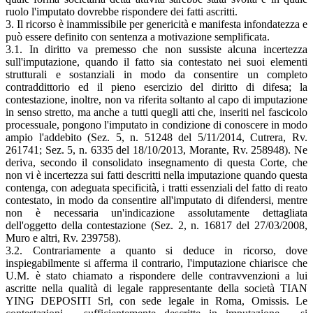
ruolo l'imputato dovrebbe rispondere dei fatti ascritti.
3. Il ricorso è inammissibile per genericità e manifesta infondatezza e
può essere definito con sentenza a motivazione semplificata.
3.1. In diritto va premesso che non sussiste alcuna incertezza
sull'imputazione, quando il fatto sia contestato nei suoi elementi
strutturali e sostanziali in modo da consentire un completo
contraddittorio ed il pieno esercizio del diritto di difesa; la
contestazione, inoltre, non va riferita soltanto al capo di imputazione
in senso stretto, ma anche a tutti quegli atti che, inseriti nel fascicolo
processuale, pongono l'imputato in condizione di conoscere in modo
ampio l'addebito (Sez. 5, n. 51248 del 5/11/2014, Cutrera, Rv.
261741; Sez. 5, n. 6335 del 18/10/2013, Morante, Rv. 258948). Ne
deriva, secondo il consolidato insegnamento di questa Corte, che
non vi è incertezza sui fatti descritti nella imputazione quando questa
contenga, con adeguata specificità, i tratti essenziali del fatto di reato
contestato, in modo da consentire all'imputato di difendersi, mentre
non è necessaria un'indicazione assolutamente dettagliata
dell'oggetto della contestazione (Sez. 2, n. 16817 del 27/03/2008,
Muro e altri, Rv. 239758).
3.2. Contrariamente a quanto si deduce in ricorso, dove
inspiegabilmente si afferma il contrario, l'imputazione chiarisce che
U.M. è stato chiamato a rispondere delle contravvenzioni a lui
ascritte nella qualità di legale rappresentante della società TIAN
YING DEPOSITI Srl, con sede legale in Roma, Omissis. Le