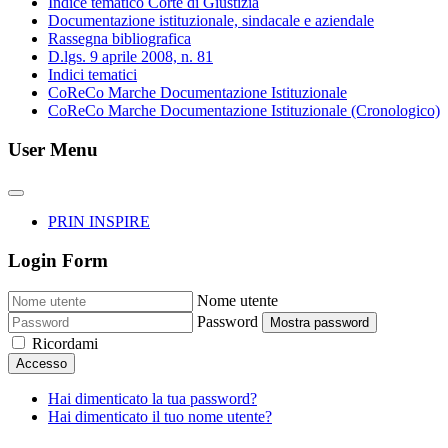
Indice tematico Corte di Giustizia
Documentazione istituzionale, sindacale e aziendale
Rassegna bibliografica
D.lgs. 9 aprile 2008, n. 81
Indici tematici
CoReCo Marche Documentazione Istituzionale
CoReCo Marche Documentazione Istituzionale (Cronologico)
User Menu
PRIN INSPIRE
Login Form
Nome utente
Password
Mostra password
Ricordami
Accesso
Hai dimenticato la tua password?
Hai dimenticato il tuo nome utente?