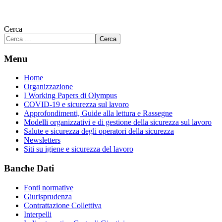
Cerca
Cerca
Menu
Home
Organizzazione
I Working Papers di Olympus
COVID-19 e sicurezza sul lavoro
Approfondimenti, Guide alla lettura e Rassegne
Modelli organizzativi e di gestione della sicurezza sul lavoro
Salute e sicurezza degli operatori della sicurezza
Newsletters
Siti su igiene e sicurezza del lavoro
Banche Dati
Fonti normative
Giurisprudenza
Contrattazione Collettiva
Interpelli