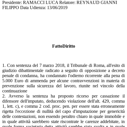
Presidente: RAMACCI LUCA Relatore: REYNAUD GIANNI
FILIPPO Data Udienza: 13/06/2019
FattoDiritto
1. Con sentenza del 7 marzo 2018, il Tribunale di Roma, all'esito di
giudizio dibattimentale radicato a seguito di opposizione a decreto
penale di condanna, ha condannato l'odierno ricorrente alla pena di
5.000 Euro di ammenda per alcune contravvenzioni in materia di
prevenzione sulla sicurezza del lavoro, riunite nel vincolo della
continuazione
2. Avverso la sentenza ha proposto ricorso per cassazione il
difensore dell'imputato, deducendo violazione dell'alt. 429, comma
1, lett. c), e comma 2 cod. proc. pen. per essere stata erroneamente
rigetta l'eccezione di nullità del capo d'imputazione per genericità
delle contestazioni, non essendo peraltro chiaro in quale immobile e
in quale attività sarebbero state riscontrate le carenze addebitate, in
quale forma societaria detta attività sarebbe stata svolta e in quale