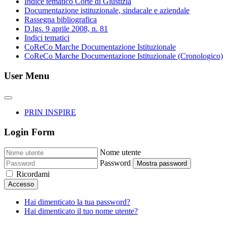
Indice tematico Corte di Giustizia
Documentazione istituzionale, sindacale e aziendale
Rassegna bibliografica
D.lgs. 9 aprile 2008, n. 81
Indici tematici
CoReCo Marche Documentazione Istituzionale
CoReCo Marche Documentazione Istituzionale (Cronologico)
User Menu
PRIN INSPIRE
Login Form
Nome utente
Password
Mostra password
Ricordami
Accesso
Hai dimenticato la tua password?
Hai dimenticato il tuo nome utente?