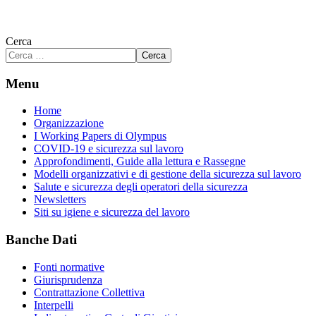
Cerca
Cerca
Menu
Home
Organizzazione
I Working Papers di Olympus
COVID-19 e sicurezza sul lavoro
Approfondimenti, Guide alla lettura e Rassegne
Modelli organizzativi e di gestione della sicurezza sul lavoro
Salute e sicurezza degli operatori della sicurezza
Newsletters
Siti su igiene e sicurezza del lavoro
Banche Dati
Fonti normative
Giurisprudenza
Contrattazione Collettiva
Interpelli