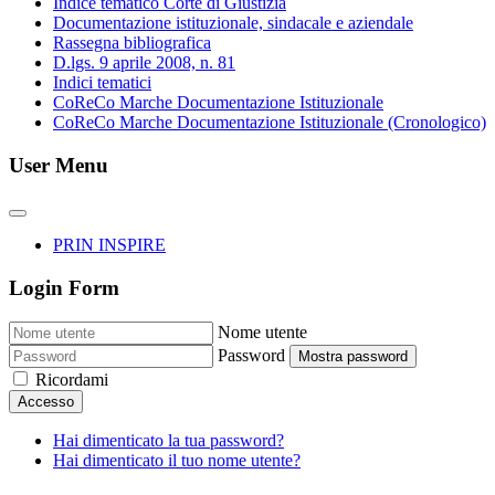
Indice tematico Corte di Giustizia
Documentazione istituzionale, sindacale e aziendale
Rassegna bibliografica
D.lgs. 9 aprile 2008, n. 81
Indici tematici
CoReCo Marche Documentazione Istituzionale
CoReCo Marche Documentazione Istituzionale (Cronologico)
User Menu
PRIN INSPIRE
Login Form
Nome utente
Password
Mostra password
Ricordami
Accesso
Hai dimenticato la tua password?
Hai dimenticato il tuo nome utente?