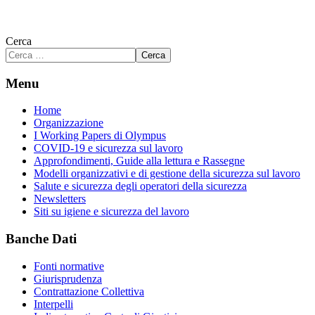
Cerca
Cerca
Menu
Home
Organizzazione
I Working Papers di Olympus
COVID-19 e sicurezza sul lavoro
Approfondimenti, Guide alla lettura e Rassegne
Modelli organizzativi e di gestione della sicurezza sul lavoro
Salute e sicurezza degli operatori della sicurezza
Newsletters
Siti su igiene e sicurezza del lavoro
Banche Dati
Fonti normative
Giurisprudenza
Contrattazione Collettiva
Interpelli