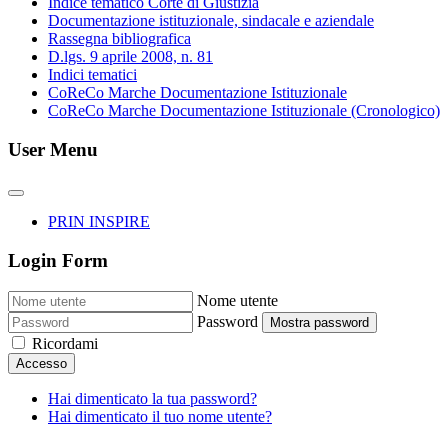
Indice tematico Corte di Giustizia
Documentazione istituzionale, sindacale e aziendale
Rassegna bibliografica
D.lgs. 9 aprile 2008, n. 81
Indici tematici
CoReCo Marche Documentazione Istituzionale
CoReCo Marche Documentazione Istituzionale (Cronologico)
User Menu
PRIN INSPIRE
Login Form
Nome utente
Password
Mostra password
Ricordami
Accesso
Hai dimenticato la tua password?
Hai dimenticato il tuo nome utente?