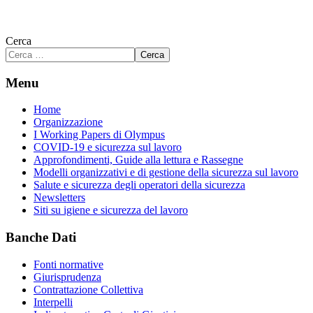
Cerca
Cerca
Menu
Home
Organizzazione
I Working Papers di Olympus
COVID-19 e sicurezza sul lavoro
Approfondimenti, Guide alla lettura e Rassegne
Modelli organizzativi e di gestione della sicurezza sul lavoro
Salute e sicurezza degli operatori della sicurezza
Newsletters
Siti su igiene e sicurezza del lavoro
Banche Dati
Fonti normative
Giurisprudenza
Contrattazione Collettiva
Interpelli