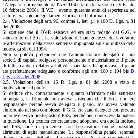
l'Allegato 5 proveniente dall'ASLT04 e la dichiarazione di V.E. del
16 febbraio 2008). Il V.E. , avente quaranta anni di esperienza nel
settore, era stato adeguatamente formato ed informato.
2.4. Violazione degli artt. 96, comma 1, lett. g), e 100 D. Lgs. n. 81
del 2008.
Si sostiene che il DVR esisteva ed era stato redatto dal G.G. e
sottoscritto dal B.G.. La valutazione di inadeguatezza del lavoratore
le affermazioni della stessa sentenza impugnata sul suo utilizzo della
motosega sin dal 1994.
Non si poteva pretendere che l'amministratore delegato di una
società di capitali redigesse personalmente e materialmente il piano
di tutti i cantieri relativi all'attività aziendale. In ogni caso, il piano
era perfettamente adeguato e conforme agli artt. 100 e 104 bis
D.
Lgs. n. 81 del 2008
.
2.5. Violazione dell'art. 16 D. Lgs. n. 81 del 2008 e vizio di
motivazione sul punto.
Si deduce che, contrariamente a quanto affermato nella sentenza
impugnata, il Tribunale non aveva sostenuto che il B.G. non era
responsabile perché aveva delegato il piano, ma aveva valutato
l'infortunio nel suo complesso; il G.G. era stato delegato con procura
notarile e aveva predisposto il PSS, perché ben conosceva la materia
in questione. La tecnica concretamente adoperata era quella indicata
nel PSS, cioè di procedere con l'escavatore finché possibile,
altrimenti di agire manualmente. La responsabilità penale, semmai,
doveva essere attribuita al caposquadra I.S., cui competeva la