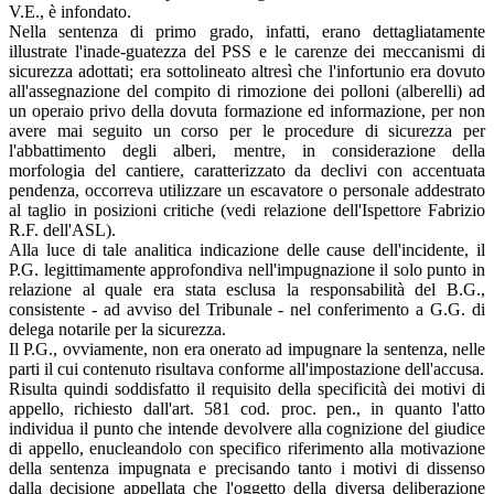
V.E., è infondato.
Nella sentenza di primo grado, infatti, erano dettagliatamente
illustrate l'inade-guatezza del PSS e le carenze dei meccanismi di
sicurezza adottati; era sottolineato altresì che l'infortunio era dovuto
all'assegnazione del compito di rimozione dei polloni (alberelli) ad
un operaio privo della dovuta formazione ed informazione, per non
avere mai seguito un corso per le procedure di sicurezza per
l'abbattimento degli alberi, mentre, in considerazione della
morfologia del cantiere, caratterizzato da declivi con accentuata
pendenza, occorreva utilizzare un escavatore o personale addestrato
al taglio in posizioni critiche (vedi relazione dell'Ispettore Fabrizio
R.F. dell'ASL).
Alla luce di tale analitica indicazione delle cause dell'incidente, il
P.G. legittimamente approfondiva nell'impugnazione il solo punto in
relazione al quale era stata esclusa la responsabilità del B.G.,
consistente - ad avviso del Tribunale - nel conferimento a G.G. di
delega notarile per la sicurezza.
Il P.G., ovviamente, non era onerato ad impugnare la sentenza, nelle
parti il cui contenuto risultava conforme all'impostazione dell'accusa.
Risulta quindi soddisfatto il requisito della specificità dei motivi di
appello, richiesto dall'art. 581 cod. proc. pen., in quanto l'atto
individua il punto che intende devolvere alla cognizione del giudice
di appello, enucleandolo con specifico riferimento alla motivazione
della sentenza impugnata e precisando tanto i motivi di dissenso
dalla decisione appellata che l'oggetto della diversa deliberazione