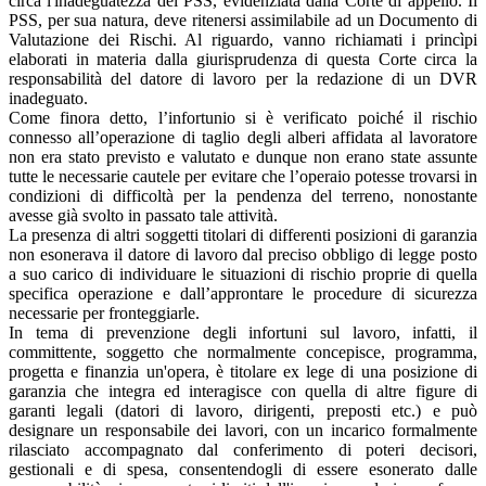
circa l'inadeguatezza del PSS, evidenziata dalla Corte di appello. Il
PSS, per sua natura, deve ritenersi assimilabile ad un Documento di
Valutazione dei Rischi. Al riguardo, vanno richiamati i princìpi
elaborati in materia dalla giurisprudenza di questa Corte circa la
responsabilità del datore di lavoro per la redazione di un DVR
inadeguato.
Come finora detto, l’infortunio si è verificato poiché il rischio
connesso all’operazione di taglio degli alberi affidata al lavoratore
non era stato previsto e valutato e dunque non erano state assunte
tutte le necessarie cautele per evitare che l’operaio potesse trovarsi in
condizioni di difficoltà per la pendenza del terreno, nonostante
avesse già svolto in passato tale attività.
La presenza di altri soggetti titolari di differenti posizioni di garanzia
non esonerava il datore di lavoro dal preciso obbligo di legge posto
a suo carico di individuare le situazioni di rischio proprie di quella
specifica operazione e dall’approntare le procedure di sicurezza
necessarie per fronteggiarle.
In tema di prevenzione degli infortuni sul lavoro, infatti, il
committente, soggetto che normalmente concepisce, programma,
progetta e finanzia un'opera, è titolare ex lege di una posizione di
garanzia che integra ed interagisce con quella di altre figure di
garanti legali (datori di lavoro, dirigenti, preposti etc.) e può
designare un responsabile dei lavori, con un incarico formalmente
rilasciato accompagnato dal conferimento di poteri decisori,
gestionali e di spesa, consentendogli di essere esonerato dalle