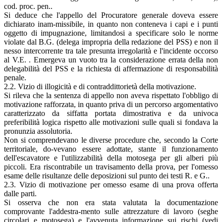
cod. proc. pen..
Si deduce che l'appello del Procuratore generale doveva essere
dichiarato inam-missibile, in quanto non conteneva i capi e i punti
oggetto di impugnazione, limitandosi a specificare solo le norme
violate dal B.G. (delega impropria della redazione del PSS) e non il
nesso intercorrente tra tale presunta irregolarità e l'incidente occorso
al V.E. . Emergeva un vuoto tra la considerazione errata della non
delegabilità del PSS e la richiesta di affermazione di responsabilità
penale.
2.2. Vizio di illogicità e di contraddittorietà della motivazione.
Si rileva che la sentenza di appello non aveva rispettato l'obbligo di
motivazione rafforzata, in quanto priva di un percorso argomentativo
caratterizzato da siffatta portata dimostrativa e da univoca
preferibilità logica rispetto alle motivazioni sulle quali si fondava la
pronunzia assolutoria.
Non si comprendevano le diverse procedure che, secondo la Corte
territoriale, do-vevano essere adottate, stante il funzionamento
dell'escavatore e l'utilizzabilità della motosega per gli alberi più
piccoli. Era riscontrabile un travisamento della prova, per l'omesso
esame delle risultanze delle deposizioni sul punto dei testi R. e G..
2.3. Vizio di motivazione per omesso esame di una prova offerta
dalle parti.
Si osserva che non era stata valutata la documentazione
comprovante l'addestra-mento sulle attrezzature di lavoro (seghe
circolari e motosega) e l'avvenuta informazione sui rischi (vedi