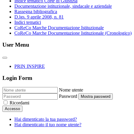
Indice tematico Corte di Giustizia
Documentazione istituzionale, sindacale e aziendale
Rassegna bibliografica
D.lgs. 9 aprile 2008, n. 81
Indici tematici
CoReCo Marche Documentazione Istituzionale
CoReCo Marche Documentazione Istituzionale (Cronologico)
User Menu
PRIN INSPIRE
Login Form
Nome utente
Password
Mostra password
Ricordami
Accesso
Hai dimenticato la tua password?
Hai dimenticato il tuo nome utente?