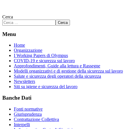
Cerca
Cerca
Menu
Home
Organizzazione
I Working Papers di Olympus
COVID-19 e sicurezza sul lavoro
Approfondimenti, Guide alla lettura e Rassegne
Modelli organizzativi e di gestione della sicurezza sul lavoro
Salute e sicurezza degli operatori della sicurezza
Newsletters
Siti su igiene e sicurezza del lavoro
Banche Dati
Fonti normative
Giurisprudenza
Contrattazione Collettiva
Interpelli