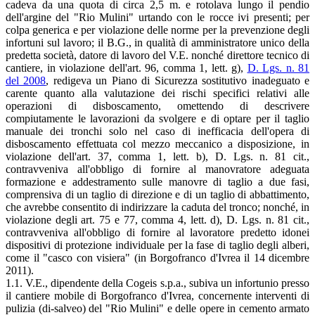
cadeva da una quota di circa 2,5 m. e rotolava lungo il pendio
dell'argine del "Rio Mulini" urtando con le rocce ivi presenti; per
colpa generica e per violazione delle norme per la prevenzione degli
infortuni sul lavoro; il B.G., in qualità di amministratore unico della
predetta società, datore di lavoro del V.E. nonché direttore tecnico di
cantiere, in violazione dell'art. 96, comma 1, lett. g),
D. Lgs. n. 81
del 2008
, redigeva un Piano di Sicurezza sostitutivo inadeguato e
carente quanto alla valutazione dei rischi specifici relativi alle
operazioni di disboscamento, omettendo di descrivere
compiutamente le lavorazioni da svolgere e di optare per il taglio
manuale dei tronchi solo nel caso di inefficacia dell'opera di
disboscamento effettuata col mezzo meccanico a disposizione, in
violazione dell'art. 37, comma 1, lett. b), D. Lgs. n. 81 cit.,
contravveniva all'obbligo di fornire al manovratore adeguata
formazione e addestramento sulle manovre di taglio a due fasi,
comprensiva di un taglio di direzione e di un taglio di abbattimento,
che avrebbe consentito di indirizzare la caduta del tronco; nonché, in
violazione degli art. 75 e 77, comma 4, lett. d), D. Lgs. n. 81 cit.,
contravveniva all'obbligo di fornire al lavoratore predetto idonei
dispositivi di protezione individuale per la fase di taglio degli alberi,
come il "casco con visiera" (in Borgofranco d'Ivrea il 14 dicembre
2011).
1.1. V.E., dipendente della Cogeis s.p.a., subiva un infortunio presso
il cantiere mobile di Borgofranco d'Ivrea, concernente interventi di
pulizia (di-salveo) del "Rio Mulini" e delle opere in cemento armato