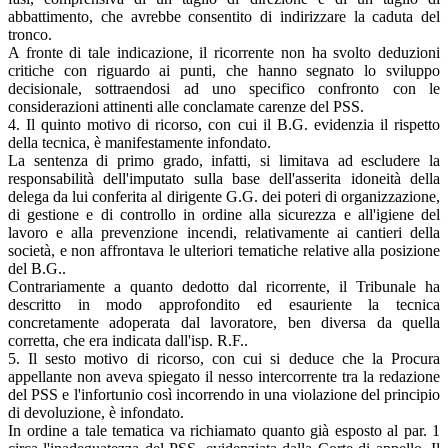
abbattimento, che avrebbe consentito di indirizzare la caduta del
tronco.
A fronte di tale indicazione, il ricorrente non ha svolto deduzioni
critiche con riguardo ai punti, che hanno segnato lo sviluppo
decisionale, sottraendosi ad uno specifico confronto con le
considerazioni attinenti alle conclamate carenze del PSS.
4. Il quinto motivo di ricorso, con cui il B.G. evidenzia il rispetto
della tecnica, è manifestamente infondato.
La sentenza di primo grado, infatti, si limitava ad escludere la
responsabilità dell'imputato sulla base dell'asserita idoneità della
delega da lui conferita al dirigente G.G. dei poteri di organizzazione,
di gestione e di controllo in ordine alla sicurezza e all'igiene del
lavoro e alla prevenzione incendi, relativamente ai cantieri della
società, e non affrontava le ulteriori tematiche relative alla posizione
del B.G..
Contrariamente a quanto dedotto dal ricorrente, il Tribunale ha
descritto in modo approfondito ed esauriente la tecnica
concretamente adoperata dal lavoratore, ben diversa da quella
corretta, che era indicata dall'isp. R.F..
5. Il sesto motivo di ricorso, con cui si deduce che la Procura
appellante non aveva spiegato il nesso intercorrente tra la redazione
del PSS e l'infortunio così incorrendo in una violazione del principio
di devoluzione, è infondato.
In ordine a tale tematica va richiamato quanto già esposto al par. 1