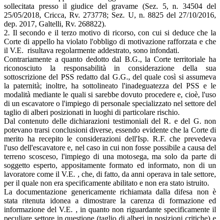
sollecitata presso il giudice del gravame (Sez. 5, n. 34504 del
25/05/2018, Cricca, Rv. 273778; Sez. U, n. 8825 del 27/10/2016,
dep. 2017, Galtelli, Rv. 268822).
2. Il secondo e il terzo motivo di ricorso, con cui si deduce che la
Corte di appello ha violato l'obbligo di motivazione rafforzata e che
il V.E. risultava regolarmente addestrato, sono infondati.
Contrariamente a quanto dedotto dal B.G., la Corte territoriale ha
riconosciuto la responsabilità in considerazione della sua
sottoscrizione del PSS redatto dal G.G., del quale così si assumeva
la paternità; inoltre, ha sottolineato l'inadeguatezza del PSS e le
modalità mediante le quali si sarebbe dovuto procedere e, cioè, l'uso
di un escavatore o l'impiego di personale specializzato nel settore del
taglio di alberi posizionati in luoghi di particolare rischio.
Dal contenuto delle dichiarazioni testimoniali del R. e del G. non
potevano trarsi conclusioni diverse, essendo evidente che la Corte di
merito ha recepito le considerazioni dell'Isp. R.F. che prevedeva
l'uso dell'escavatore e, nel caso in cui non fosse possibile a causa del
terreno scosceso, l'impiego di una motosega, ma solo da parte di
soggetto esperto, appositamente formato ed informato, non di un
lavoratore come il V.E. , che, di fatto, da anni operava in tale settore,
per il quale non era specificamente abilitato e non era stato istruito.
La documentazione genericamente richiamata dalla difesa non è
stata ritenuta idonea a dimostrare la carenza di formazione ed
informazione del V.E. , in quanto non riguardante specificamente il
peculiare settore in questione (taglio di alberi in posizioni critiche) e