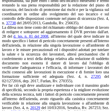
responsabilità, sia pure entro i limiti dell'incarico medesimo e fermo
restando la sua piena responsabilità per la redazione del piano di
sicurezza, del fascicolo di protezione dai rischi e per la vigilanza sul
coordinatore in ordine allo svolgimento del suo incarico e sul
controllo delle disposizioni contenute nel piano di sicurezza (Sez. 4,
n.
37738
del 28/05/2013, Gandolla, Rv. 256635).
La difesa non tiene conto del richiamato obbligo del datore di lavoro
di redigere e sottoporre ad aggiornamento il DVR previsto dall'art.
28 del
d. lgs. n. 81 del 2008
, all'interno del quale deve indicare in
modo specifico i fattori di pericolo concretamente presenti all'Interno
dell'azienda, in relazione alla singola lavorazione o all'ambiente di
lavoro e le misure precauzionali ed i dispositivi adottati per tutelare
la salute e la sicurezza dei lavoratori, altresì precisandosi che il
conferimento a terzi della delega relativa alla redazione di suddetto
documento non esonera il datore di lavoro dal l'obbligo di
verificarne l'adeguatezza e l'efficacia, di informare i lavoratori dei
rischi connessi alle lavorazioni in esecuzione e di fornire loro una
formazione sufficiente ed adeguata (Sez. 4, n.
27295
del
02/1272016, dep. 2017, Furlan, Rv. 270355).
Per far ciò egli deve analizzare e individuare con il massimo grado
di specificità, secondo la propria esperienza e la migliore evoluzione
della scienza tecnica, tutti i fattori di pericolo concretamente presenti
all'interno dell'azienda, avuto riguardo alla casistica concretamente
verificabile in relazione alla singola lavorazione o all'ambiente di
lavoro (Sez. 4, n.
20129
del 10/03/2016, Serafica, Rv. 267253; Sez.