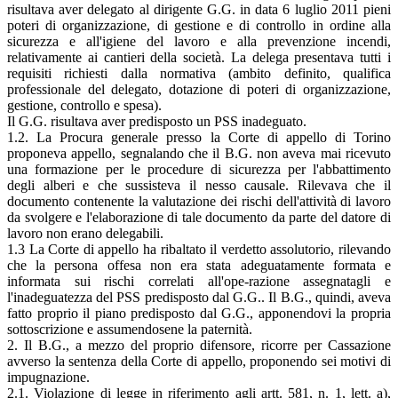
risultava aver delegato al dirigente G.G. in data 6 luglio 2011 pieni
poteri di organizzazione, di gestione e di controllo in ordine alla
sicurezza e all'igiene del lavoro e alla prevenzione incendi,
relativamente ai cantieri della società. La delega presentava tutti i
requisiti richiesti dalla normativa (ambito definito, qualifica
professionale del delegato, dotazione di poteri di organizzazione,
gestione, controllo e spesa).
Il G.G. risultava aver predisposto un PSS inadeguato.
1.2. La Procura generale presso la Corte di appello di Torino
proponeva appello, segnalando che il B.G. non aveva mai ricevuto
una formazione per le procedure di sicurezza per l'abbattimento
degli alberi e che sussisteva il nesso causale. Rilevava che il
documento contenente la valutazione dei rischi dell'attività di lavoro
da svolgere e l'elaborazione di tale documento da parte del datore di
lavoro non erano delegabili.
1.3 La Corte di appello ha ribaltato il verdetto assolutorio, rilevando
che la persona offesa non era stata adeguatamente formata e
informata sui rischi correlati all'ope-razione assegnatagli e
l'inadeguatezza del PSS predisposto dal G.G.. Il B.G., quindi, aveva
fatto proprio il piano predisposto dal G.G., apponendovi la propria
sottoscrizione e assumendosene la paternità.
2. Il B.G., a mezzo del proprio difensore, ricorre per Cassazione
avverso la sentenza della Corte di appello, proponendo sei motivi di
impugnazione.
2.1. Violazione di legge in riferimento agli artt. 581, n. 1, lett. a),