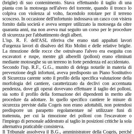
(briglie) di suo contenimento. Stava effettuando il taglio di una
pianta con la motosega nell'alveo del torrente, quando il tronco lo
colpiva con violenza al volto, facendolo rotolare per il terreno
scosceso. In occasione dell'infortunio indossava un casco con visiera
fornito dalla società e aveva sempre utilizzato la motosega da oltre
quaranta anni, ma non aveva mai seguito un corso per le procedure
di sicurezza per l'abbattimento degli alberi.
L'isp. R. F. dell'ASL riferiva che erano stati appaltati lavori
d'urgenza lavori di disalveo del Rio Molini e delle relative briglie.
La rimozione delle rocce che ostruivano l'alveo era eseguita con
escavatori e ruspe, mentre gli alberelli (polloni) erano eliminati
mediante motoseghe su un terreno in forte pendenza ed accidentato.
Secondo l'isp. R.F., G.G., munito di delega notarile in materia di
prevenzione degli infortuni, aveva predisposto un Piano Sostitutivo
di Sicurezza carente sotto il profilo della specifica valutazione della
morfologia del cantiere, caratterizzato da declivi con accentuata
pendenza, dove gli operai dovevano effettuare il taglio dei polloni,
sia sotto il profilo della formazione dei dipendenti in merito alle
procedure da adottare. In quello specifico cantiere le misure di
sicurezza previste dalla Cogeis non erano adottabili, non potendosi
predisporre un parapetto regolamentare né utilizzare funi di
trattenuta, per cui la rimozione dei polloni con l'escavatore o
l'impiego di personale addestrato al taglio in posizioni critiche la sola
alternativa praticabile consisteva.
Il Tribunale assolveva il B.G., amministratore della Cogeis, perché