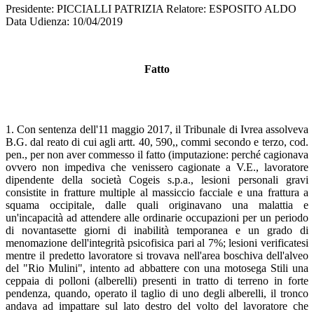
Presidente: PICCIALLI PATRIZIA Relatore: ESPOSITO ALDO
Data Udienza: 10/04/2019
Fatto
1. Con sentenza dell'11 maggio 2017, il Tribunale di Ivrea assolveva
B.G. dal reato di cui agli artt. 40, 590,, commi secondo e terzo, cod.
pen., per non aver commesso il fatto (imputazione: perché cagionava
ovvero non impediva che venissero cagionate a V.E., lavoratore
dipendente della società Cogeis s.p.a., lesioni personali gravi
consistite in fratture multiple al massiccio facciale e una frattura a
squama occipitale, dalle quali originavano una malattia e
un'incapacità ad attendere alle ordinarie occupazioni per un periodo
di novantasette giorni di inabilità temporanea e un grado di
menomazione dell'integrità psicofisica pari al 7%; lesioni verificatesi
mentre il predetto lavoratore si trovava nell'area boschiva dell'alveo
del "Rio Mulini", intento ad abbattere con una motosega Stili una
ceppaia di polloni (alberelli) presenti in tratto di terreno in forte
pendenza, quando, operato il taglio di uno degli alberelli, il tronco
andava ad impattare sul lato destro del volto del lavoratore che