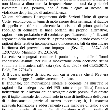
non idonea a dimostrare la frequentazione di corsi da parte del
lavoratore. Essa, peraltro, non è stata allegata al ricorso, in
violazione del principio di autosufficienza.
Va ora richiamato l'insegnamento delle Sezioni Unite di questa
Corte, secondo cui, in tema di motivazione della sentenza, il giudice
di appello che riformi totalmente la decisione di primo grado ha
l'obbligo di delineare le linee portanti del proprio, alternativo,
ragionamento probatorio e di confutare specificamente i più rilevanti
argomenti della motivazione della prima sentenza, dando conto delle
ragioni della relativa incompletezza o incoerenza, tali da giustificare
la riforma del provvedimento impugnato (Sez. U, n. 33748 del
12/07/2005, Mannino, Rv. 231679).
La sentenza impugnata contiene la puntuale ragione delle difformi
conclusioni assunte, per cui la motivazione della decisione risulta
strutturata in maniera rafforzata (Sez. 3, n. 29253 del 05/05/2017,
Baldi, Rv. 270149).
3. Il quarto motivo di ricorso, con cui si osserva che il PSS era
conforme a legge, è manifestamente infondato.
Il Tribunale, con motivazione lineare e coerente, ha illustrato le
ragioni della inadeguatezza del PSS sotto vari profili: a) l'omessa
indicazione delle lavorazioni da svolgere e della possibilità di optare
per il taglio manuale dei tronchi solo in caso di inefficacia dell'opera
di disboscamento grazie al mezzo meccanico; b) la mancata
adeguata formazione e addestramento sulle manovre di taglio a due
fasi, comprensiva di un taglio di direzione e di un taglio di