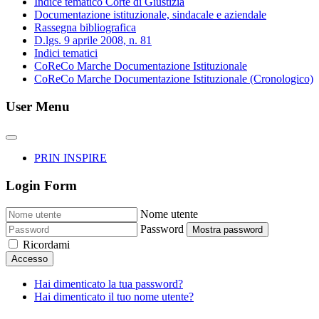
Indice tematico Corte di Giustizia
Documentazione istituzionale, sindacale e aziendale
Rassegna bibliografica
D.lgs. 9 aprile 2008, n. 81
Indici tematici
CoReCo Marche Documentazione Istituzionale
CoReCo Marche Documentazione Istituzionale (Cronologico)
User Menu
PRIN INSPIRE
Login Form
Nome utente
Password
Mostra password
Ricordami
Accesso
Hai dimenticato la tua password?
Hai dimenticato il tuo nome utente?