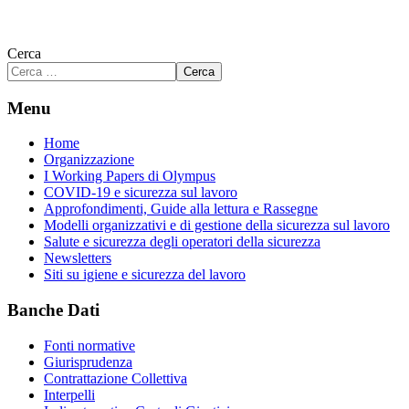
Cerca
Cerca
Menu
Home
Organizzazione
I Working Papers di Olympus
COVID-19 e sicurezza sul lavoro
Approfondimenti, Guide alla lettura e Rassegne
Modelli organizzativi e di gestione della sicurezza sul lavoro
Salute e sicurezza degli operatori della sicurezza
Newsletters
Siti su igiene e sicurezza del lavoro
Banche Dati
Fonti normative
Giurisprudenza
Contrattazione Collettiva
Interpelli