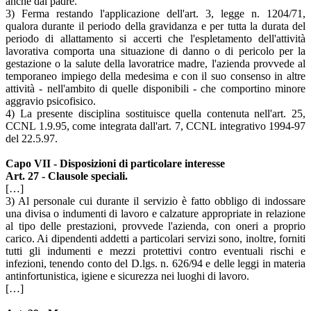
anche dal padre.
3) Ferma restando l'applicazione dell'art. 3, legge n. 1204/71,
qualora durante il periodo della gravidanza e per tutta la durata del
periodo di allattamento si accerti che l'espletamento dell'attività
lavorativa comporta una situazione di danno o di pericolo per la
gestazione o la salute della lavoratrice madre, l'azienda provvede al
temporaneo impiego della medesima e con il suo consenso in altre
attività - nell'ambito di quelle disponibili - che comportino minore
aggravio psicofisico.
4) La presente disciplina sostituisce quella contenuta nell'art. 25,
CCNL 1.9.95, come integrata dall'art. 7, CCNL integrativo 1994-97
del 22.5.97.
Capo VII - Disposizioni di particolare interesse
Art. 27 - Clausole speciali.
[…]
3) Al personale cui durante il servizio è fatto obbligo di indossare
una divisa o indumenti di lavoro e calzature appropriate in relazione
al tipo delle prestazioni, provvede l'azienda, con oneri a proprio
carico. Ai dipendenti addetti a particolari servizi sono, inoltre, forniti
tutti gli indumenti e mezzi protettivi contro eventuali rischi e
infezioni, tenendo conto del D.lgs. n. 626/94 e delle leggi in materia
antinfortunistica, igiene e sicurezza nei luoghi di lavoro.
[…]