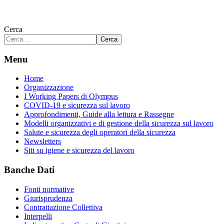
Cerca
Cerca
Menu
Home
Organizzazione
I Working Papers di Olympus
COVID-19 e sicurezza sul lavoro
Approfondimenti, Guide alla lettura e Rassegne
Modelli organizzativi e di gestione della sicurezza sul lavoro
Salute e sicurezza degli operatori della sicurezza
Newsletters
Siti su igiene e sicurezza del lavoro
Banche Dati
Fonti normative
Giurisprudenza
Contrattazione Collettiva
Interpelli