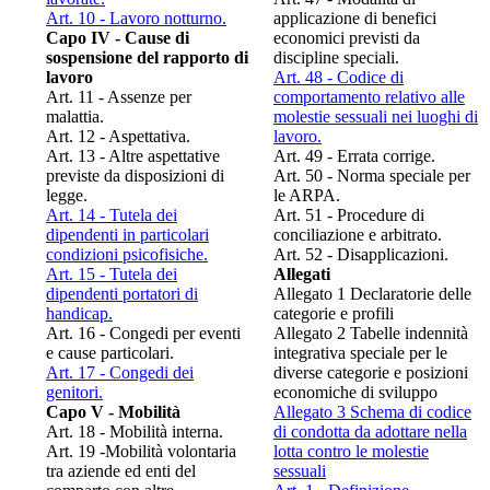
Art. 10 - Lavoro notturno.
applicazione di benefici
Capo IV - Cause di
economici previsti da
sospensione del rapporto di
discipline speciali.
lavoro
Art. 48 - Codice di
Art. 11 - Assenze per
comportamento relativo alle
malattia.
molestie sessuali nei luoghi di
Art. 12 - Aspettativa.
lavoro.
Art. 13 - Altre aspettative
Art. 49 - Errata corrige.
previste da disposizioni di
Art. 50 - Norma speciale per
legge.
le ARPA.
Art. 14 - Tutela dei
Art. 51 - Procedure di
dipendenti in particolari
conciliazione e arbitrato.
condizioni psicofisiche.
Art. 52 - Disapplicazioni.
Art. 15 - Tutela dei
Allegati
dipendenti portatori di
Allegato 1 Declaratorie delle
handicap.
categorie e profili
Art. 16 - Congedi per eventi
Allegato 2 Tabelle indennità
e cause particolari.
integrativa speciale per le
Art. 17 - Congedi dei
diverse categorie e posizioni
genitori.
economiche di sviluppo
Capo V - Mobilità
Allegato 3 Schema di codice
Art. 18 - Mobilità interna.
di condotta da adottare nella
Art. 19 -Mobilità volontaria
lotta contro le molestie
tra aziende ed enti del
sessuali