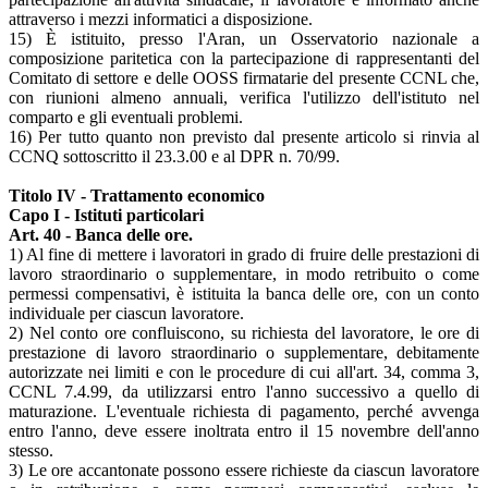
attraverso i mezzi informatici a disposizione.
15) È istituito, presso l'Aran, un Osservatorio nazionale a
composizione paritetica con la partecipazione di rappresentanti del
Comitato di settore e delle OOSS firmatarie del presente CCNL che,
con riunioni almeno annuali, verifica l'utilizzo dell'istituto nel
comparto e gli eventuali problemi.
16) Per tutto quanto non previsto dal presente articolo si rinvia al
CCNQ sottoscritto il 23.3.00 e al DPR n. 70/99.
Titolo IV - Trattamento economico
Capo I - Istituti particolari
Art. 40 - Banca delle ore.
1) Al fine di mettere i lavoratori in grado di fruire delle prestazioni di
lavoro straordinario o supplementare, in modo retribuito o come
permessi compensativi, è istituita la banca delle ore, con un conto
individuale per ciascun lavoratore.
2) Nel conto ore confluiscono, su richiesta del lavoratore, le ore di
prestazione di lavoro straordinario o supplementare, debitamente
autorizzate nei limiti e con le procedure di cui all'art. 34, comma 3,
CCNL 7.4.99, da utilizzarsi entro l'anno successivo a quello di
maturazione. L'eventuale richiesta di pagamento, perché avvenga
entro l'anno, deve essere inoltrata entro il 15 novembre dell'anno
stesso.
3) Le ore accantonate possono essere richieste da ciascun lavoratore