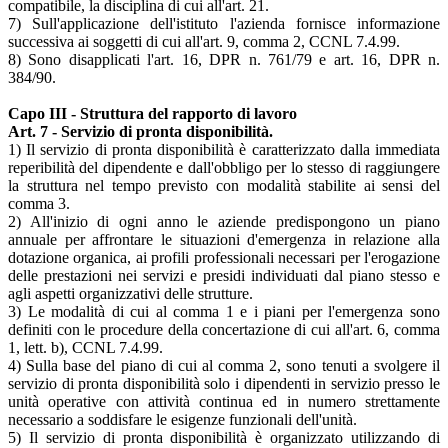
compatibile, la disciplina di cui all'art. 21.
7) Sull'applicazione dell'istituto l'azienda fornisce informazione
successiva ai soggetti di cui all'art. 9, comma 2, CCNL 7.4.99.
8) Sono disapplicati l'art. 16, DPR n. 761/79 e art. 16, DPR n.
384/90.
Capo III - Struttura del rapporto di lavoro
Art. 7 - Servizio di pronta disponibilità.
1) Il servizio di pronta disponibilità è caratterizzato dalla immediata
reperibilità del dipendente e dall'obbligo per lo stesso di raggiungere
la struttura nel tempo previsto con modalità stabilite ai sensi del
comma 3.
2) All'inizio di ogni anno le aziende predispongono un piano
annuale per affrontare le situazioni d'emergenza in relazione alla
dotazione organica, ai profili professionali necessari per l'erogazione
delle prestazioni nei servizi e presidi individuati dal piano stesso e
agli aspetti organizzativi delle strutture.
3) Le modalità di cui al comma 1 e i piani per l'emergenza sono
definiti con le procedure della concertazione di cui all'art. 6, comma
1, lett. b), CCNL 7.4.99.
4) Sulla base del piano di cui al comma 2, sono tenuti a svolgere il
servizio di pronta disponibilità solo i dipendenti in servizio presso le
unità operative con attività continua ed in numero strettamente
necessario a soddisfare le esigenze funzionali dell'unità.
5) Il servizio di pronta disponibilità è organizzato utilizzando di