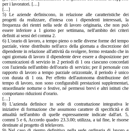
per i lavoratori. […]
[…]
5) Le aziende definiscono, in relazione alle caratteristiche dei
progetti da realizzare, d'intesa con i dipendenti interessati, la
frequenza dei rientri nella sede di lavoro originaria, che non può
essere inferiore a 1 giorno per settimana, nell'ambito dei criteri
definiti ai sensi del comma 2.
6) L'orario di lavoro, a tempo pieno o nelle diverse forme del tempo
parziale, viene distribuito nell'arco della giornata a discrezione del
dipendente in relazione all'attività da svolgere, fermo restando che in
ogni giornata di lavoro il dipendente deve essere a disposizione per
comunicazioni di servizio in 2 periodi di 1 ora ciascuno concordati
con l'azienda nell'ambito dell'orario di servizio; per il personale con
rapporto di lavoro a tempo parziale orizzontale, il periodo è unico
con durata di 1 ora. Per effetto dell'autonoma distribuzione del
tempo di lavoro, non sono configurabili prestazioni supplementari,
straordinarie notturne o festive, né permessi brevi e altri istituti che
comportano riduzioni d'orario.
[…]
8) L'azienda definisce in sede di contrattazione integrativa le
iniziative di formazione che assumono carattere di specificità e di
attualità nell'ambito di quelle espressamente indicate dall'art. 5,
commi 5 e 6, Accordo quadro 23.3.00; utilizza, a tal fine, le risorse
destinate al progetto di telelavoro.
9) Nel caso di rientro definitivo nella sede ordinaria di lavoro e