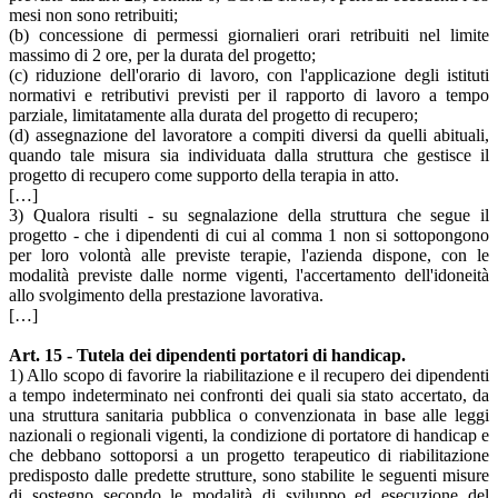
mesi non sono retribuiti;
(b) concessione di permessi giornalieri orari retribuiti nel limite
massimo di 2 ore, per la durata del progetto;
(c) riduzione dell'orario di lavoro, con l'applicazione degli istituti
normativi e retributivi previsti per il rapporto di lavoro a tempo
parziale, limitatamente alla durata del progetto di recupero;
(d) assegnazione del lavoratore a compiti diversi da quelli abituali,
quando tale misura sia individuata dalla struttura che gestisce il
progetto di recupero come supporto della terapia in atto.
[…]
3) Qualora risulti - su segnalazione della struttura che segue il
progetto - che i dipendenti di cui al comma 1 non si sottopongono
per loro volontà alle previste terapie, l'azienda dispone, con le
modalità previste dalle norme vigenti, l'accertamento dell'idoneità
allo svolgimento della prestazione lavorativa.
[…]
Art. 15 - Tutela dei dipendenti portatori di handicap.
1) Allo scopo di favorire la riabilitazione e il recupero dei dipendenti
a tempo indeterminato nei confronti dei quali sia stato accertato, da
una struttura sanitaria pubblica o convenzionata in base alle leggi
nazionali o regionali vigenti, la condizione di portatore di handicap e
che debbano sottoporsi a un progetto terapeutico di riabilitazione
predisposto dalle predette strutture, sono stabilite le seguenti misure
di sostegno secondo le modalità di sviluppo ed esecuzione del