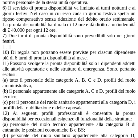
norma personale della stessa unità operativa.
6) Il servizio di pronta disponibilità va limitato ai turni notturni e ai
giorni festivi. Nel caso in cui esso cada in giorno festivo spetta un
riposo compensativo senza riduzione del debito orario settimanale.
La pronta disponibilità ha durata di 12 ore e dà diritto a un'indennità
di £ 40.000 per ogni 12 ore.
7) Due turni di pronta disponibilità sono prevedibili solo nei giorni
festivi.
[…]
10) Di regola non potranno essere previste per ciascun dipendente
più di 6 turni di pronta disponibilità al mese.
11) Possono svolgere la pronta disponibilità solo i dipendenti addetti
alle attività operatorie e nelle strutture di emergenza. Sono, pertanto
esclusi:
(a) tutto il personale delle categorie A, B, C e D, profili del ruolo
amministrativo;
(b) il personale appartenente alle categorie A, C e D, profili del ruolo
tecnico;
(c) per il personale del ruolo sanitario appartenenti alla categoria D, i
profili della riabilitazione e delle caposala.
12) Ai seguenti profili professionali è consentita la pronta
disponibilità per eccezionali esigenze di funzionalità della struttura:
(a) personale del ruolo tecnico appartenente alla categoria B di
entrambe le posizioni economiche B e BS;
(b) personale del ruolo sanitario appartenente alla categoria D,