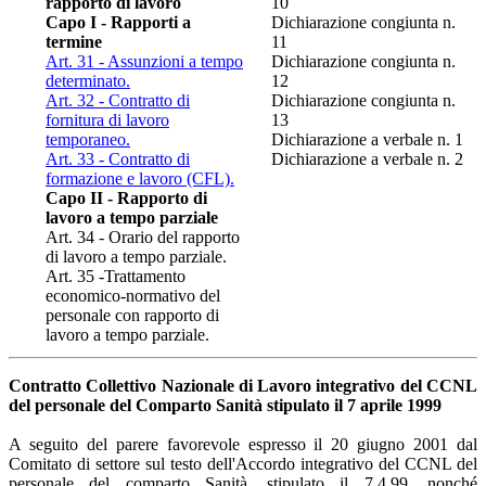
rapporto di lavoro
10
Capo I - Rapporti a
Dichiarazione congiunta n.
termine
11
Art. 31 - Assunzioni a tempo
Dichiarazione congiunta n.
determinato.
12
Art. 32 - Contratto di
Dichiarazione congiunta n.
fornitura di lavoro
13
temporaneo.
Dichiarazione a verbale n. 1
Art. 33 - Contratto di
Dichiarazione a verbale n. 2
formazione e lavoro (CFL).
Capo II - Rapporto di
lavoro a tempo parziale
Art. 34 - Orario del rapporto
di lavoro a tempo parziale.
Art. 35 -Trattamento
economico-normativo del
personale con rapporto di
lavoro a tempo parziale.
Contratto Collettivo Nazionale di Lavoro integrativo del CCNL
del personale del Comparto Sanità stipulato il 7 aprile 1999
A seguito del parere favorevole espresso il 20 giugno 2001 dal
Comitato di settore sul testo dell'Accordo integrativo del CCNL del
personale del comparto Sanità, stipulato il 7.4.99, nonché