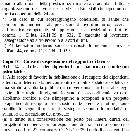
quanto alla durata della prestazione, rimane salvaguardata l'attuale
organizzazione del lavoro dei servizi assistenziali che operano nei
turni a copertura delle 24 ore.
4) Nel caso in cui sopraggiungano condizioni di salute che
comportano l'inidoneità alla prestazione di lavoro notturno, accertata
dal medico competente, si applicano le disposizioni dell'art. 6,
comma 1, D.lgs. 26.11.99 n. 532. È garantita al lavoratore
l'assegnazione ad altro lavoro o a lavori diurni.
5) Al lavoratore notturno sono corrisposte le indennità previste
dall'art. 44, comma 11, CCNL 1.9.95.
Capo IV - Cause di sospensione del rapporto di lavoro
Art. 14 - Tutela dei dipendenti in particolari condizioni
psicofisiche.
1) Allo scopo di favorire la riabilitazione e il recupero dei dipendenti
a tempo indeterminato nei confronti dei quali sia stato accertato, da
una struttura sanitaria pubblica o convenzionata in base alle leggi
nazionali e regionali vigenti, lo stato di tossicodipendenza o di
alcolismo cronico e che s'impegnino a sottoporsi a un progetto
terapeutico di recupero predisposto dalle predette strutture, sono
stabilite le seguenti misure di sostegno secondo le modalità di
sviluppo ed esecuzione del progetto:
(a) il diritto alla conservazione del posto per l'intera durata del
progetto di recupero, con corresponsione del trattamento economico
previsto dall'art. 23, comma 6, CCNL 1.9.95; i periodi eccedenti i 18