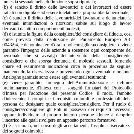
molestia sessuale nella definizione sopra riportata;
(b) è sancito il diritto delle lavoratrici e dei lavoratori ad essere
trattati con dignità e ad essere tutelati nella propria libertà personale;
(c) è sancito il diritto delle lavoratrici/dei lavoratori a denunciare le
eventuali intimidazioni o ritorsioni subite sul luogo di lavoro
derivanti da atti o comportamenti molesti;
(d) è istituita la figura della consigliera/del consigliere di fiducia, così
come previsto dalla risoluzione del Parlamento Europeo A3-
0043/94, e denominata/o d'ora in poi consigliera/consigliere, e viene
garantito l'impegno delle aziende a sostenere ogni componente del
personale che si avvalga dell'intervento della consigliera/del
consigliere o che sporga denuncia di molestie sessuali, fornendo
chiare ed esaurimenti indicazioni circa la procedura da seguire,
mantenendo la riservatezza e prevenendo ogni eventuale ritorsione.
Analoghe garanzie sono estese agli eventuali testimoni;
(e) viene garantito l'impegno dell'Amministrazione a definire
preliminarmente, d'intesa con i soggetti firmatari del Protocollo
d'Intesa per l'adozione del presente Codice, il ruolo, l'ambito
d'intervento, i compiti e i requisiti culturali e professionali della
persona da designare quale consigliera/consigliere. Per il ruolo di
consigliera/consigliere gli Enti in possesso dei requisiti necessari,
oppure individuare al proprio interno persone idonee a ricoprire
l'incarico alle quali rivolgere un apposito percorso formativo;
(f) è assicurata, nel corso degli accertamenti, l'assoluta riservatezza
dei soggetti coinvolti;