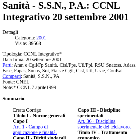
Sanità - S.S.N., P.A.: CCNL
Integrativo 20 settembre 2001
Dettagli
Categoria:
2001
Visite: 39568
Tipologia: CCNL Integrativo*
Data firma: 20 settembre 2001
Parti
: Aran e Cgil/Fp Sanità, Cisl/Fps, Uil/Fpl, RSU Snatoss, Adass,
Fase, Fapas, Sunas, Soi, Fials e Cgil, Cisl, Uil, Usae, Confsal
Comparti
: Sanità, S.S.N., PA
Fonte: CNEL
Note:* CCNL 7 aprile1999
Sommario
:
Errata Corrige
Capo III - Discipline
Titolo I - Norme generali
sperimentali
Capo I
Art. 36 - Disciplina
Art. 1 - Campo di
sperimentale del telelavoro.
applicazione e finalità.
Titolo IV - Trattamento
Capo II - Diritti sindacali
economico