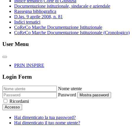
Indice tematico Corte di Giustizia
Documentazione istituzionale, sindacale e aziendale
Rassegna bibliografica
D.lgs. 9 aprile 2008, n. 81
Indici tematici
CoReCo Marche Documentazione Istituzionale
CoReCo Marche Documentazione Istituzionale (Cronologico)
User Menu
PRIN INSPIRE
Login Form
Nome utente
Password
Mostra password
Ricordami
Accesso
Hai dimenticato la tua password?
Hai dimenticato il tuo nome utente?