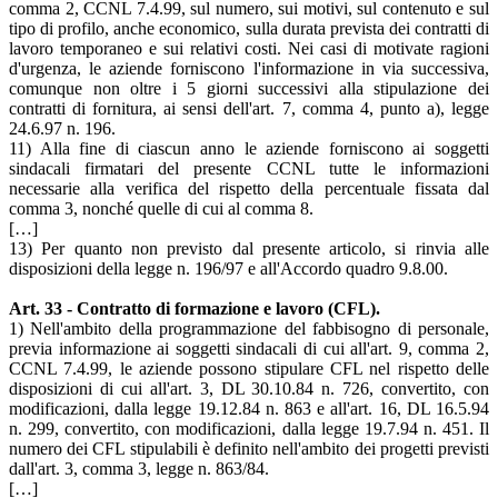
comma 2, CCNL 7.4.99, sul numero, sui motivi, sul contenuto e sul
tipo di profilo, anche economico, sulla durata prevista dei contratti di
lavoro temporaneo e sui relativi costi. Nei casi di motivate ragioni
d'urgenza, le aziende forniscono l'informazione in via successiva,
comunque non oltre i 5 giorni successivi alla stipulazione dei
contratti di fornitura, ai sensi dell'art. 7, comma 4, punto a), legge
24.6.97 n. 196.
11) Alla fine di ciascun anno le aziende forniscono ai soggetti
sindacali firmatari del presente CCNL tutte le informazioni
necessarie alla verifica del rispetto della percentuale fissata dal
comma 3, nonché quelle di cui al comma 8.
[…]
13) Per quanto non previsto dal presente articolo, si rinvia alle
disposizioni della legge n. 196/97 e all'Accordo quadro 9.8.00.
Art. 33 - Contratto di formazione e lavoro (CFL).
1) Nell'ambito della programmazione del fabbisogno di personale,
previa informazione ai soggetti sindacali di cui all'art. 9, comma 2,
CCNL 7.4.99, le aziende possono stipulare CFL nel rispetto delle
disposizioni di cui all'art. 3, DL 30.10.84 n. 726, convertito, con
modificazioni, dalla legge 19.12.84 n. 863 e all'art. 16, DL 16.5.94
n. 299, convertito, con modificazioni, dalla legge 19.7.94 n. 451. Il
numero dei CFL stipulabili è definito nell'ambito dei progetti previsti
dall'art. 3, comma 3, legge n. 863/84.
[…]