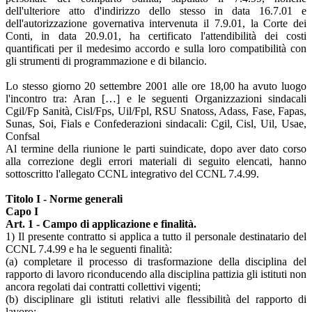
dell'ulteriore atto d'indirizzo dello stesso in data 16.7.01 e
dell'autorizzazione governativa intervenuta il 7.9.01, la Corte dei
Conti, in data 20.9.01, ha certificato l'attendibilità dei costi
quantificati per il medesimo accordo e sulla loro compatibilità con
gli strumenti di programmazione e di bilancio.
Lo stesso giorno 20 settembre 2001 alle ore 18,00 ha avuto luogo
l'incontro tra: Aran […] e le seguenti Organizzazioni sindacali
Cgil/Fp Sanità, Cisl/Fps, Uil/Fpl, RSU Snatoss, Adass, Fase, Fapas,
Sunas, Soi, Fials e Confederazioni sindacali: Cgil, Cisl, Uil, Usae,
Confsal
Al termine della riunione le parti suindicate, dopo aver dato corso
alla correzione degli errori materiali di seguito elencati, hanno
sottoscritto l'allegato CCNL integrativo del CCNL 7.4.99.
Titolo I - Norme generali
Capo I
Art. 1 - Campo di applicazione e finalità.
1) Il presente contratto si applica a tutto il personale destinatario del
CCNL 7.4.99 e ha le seguenti finalità:
(a) completare il processo di trasformazione della disciplina del
rapporto di lavoro riconducendo alla disciplina pattizia gli istituti non
ancora regolati dai contratti collettivi vigenti;
(b) disciplinare gli istituti relativi alle flessibilità del rapporto di
lavoro;