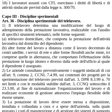
18) I lavoratori assunti con CFL esercitano i diritti di libertà e di
attività sindacale previsti dalla legge n. 300/70.
Capo III - Discipline sperimentali
Art. 36 - Disciplina sperimentale del telelavoro.
1) Il telelavoro determina una modificazione del luogo di
adempimento della prestazione lavorativa, realizzabile con l'ausilio
di specifici strumenti telematici, nelle forme seguenti:
(a) telelavoro domiciliare, che comporta la prestazione dell'attività
lavorativa dal domicilio del dipendente;
(b) altre forme del lavoro a distanza come il lavoro decentrato da
centri satellite, i servizi di rete e altre forme flessibili anche miste, ivi
comprese quelle in alternanza, che comportano l'effettuazione della
prestazione in luogo idoneo e diverso dalla sede dell'ufficio al quale
il dipendente è assegnato.
2) Le aziende consultano preventivamente i soggetti sindacali di cui
all'art. 9, comma 2, CCNL 7.4.99, sui contenuti dei progetti per la
sperimentazione del telelavoro previsti dall'art. 3, DPR 8.3.99 n. 70
nei limiti e con le modalità stabilite dall'art. 3, CCNQ sottoscritto il
23.3.00, al fine di razionalizzare l'organizzazione del lavoro e di
realizzare economie di gestione attraverso l'impiego flessibile delle
risorse umane.
3) La postazione di lavoro deve essere messa a disposizione,
installata e collaudata a cura e a spese dell'azienda, sulla quale
gravano i costi di manutenzione e di gestione dei sistemi di supporto