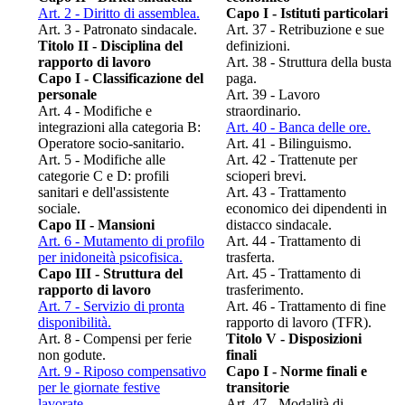
Art. 2 - Diritto di assemblea.
Capo I - Istituti particolari
Art. 3 - Patronato sindacale.
Art. 37 - Retribuzione e sue
Titolo II - Disciplina del
definizioni.
rapporto di lavoro
Art. 38 - Struttura della busta
Capo I - Classificazione del
paga.
personale
Art. 39 - Lavoro
Art. 4 - Modifiche e
straordinario.
integrazioni alla categoria B:
Art. 40 - Banca delle ore.
Operatore socio-sanitario.
Art. 41 - Bilinguismo.
Art. 5 - Modifiche alle
Art. 42 - Trattenute per
categorie C e D: profili
scioperi brevi.
sanitari e dell'assistente
Art. 43 - Trattamento
sociale.
economico dei dipendenti in
Capo II - Mansioni
distacco sindacale.
Art. 6 - Mutamento di profilo
Art. 44 - Trattamento di
per inidoneità psicofisica.
trasferta.
Capo III - Struttura del
Art. 45 - Trattamento di
rapporto di lavoro
trasferimento.
Art. 7 - Servizio di pronta
Art. 46 - Trattamento di fine
disponibilità.
rapporto di lavoro (TFR).
Art. 8 - Compensi per ferie
Titolo V - Disposizioni
non godute.
finali
Art. 9 - Riposo compensativo
Capo I - Norme finali e
per le giornate festive
transitorie
lavorate.
Art. 47 - Modalità di