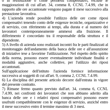
o in retribuzione o come permessi compensativi, escluse le
maggiorazioni di cui all'art. 34, comma 8, CCNL 7.4.99, che in
rapporto alle ore accantonate vengono pagate il mese successivo alla
prestazione lavorativa.
4) L'azienda rende possibile l'utilizzo delle ore come riposi
compensativi tenendo conto delle esigenze tecniche, organizzative e
di servizio, con riferimento ai tempi, alla durata e al numero dei
lavoratori contemporaneamente ammessi alla fruizione. Il
differimento è concordato tra il responsabile della struttura e il
dipendente.
5) A livello di azienda sono realizzati incontri fra le parti finalizzati al
monitoraggio dell'andamento della banca delle ore e all'assunzione
di iniziative tese a favorirne l'utilizzazione. Nel rispetto dello spirito
della norma, possono essere eventualmente individuate finalità e
modalità aggiuntive, anche collettive, per l'utilizzo dei riposi
accantonati.
Sull'applicazione dell'istituto l'azienda fornisce informazione
successiva ai soggetti di cui all'art. 9, comma 2, CCNL 7.4.99.
6) La disciplina del presente articolo decorre dall'entrata in vigore
del presente contratto.
7) Rimane fermo quanto previsto dall'art. 34, comma 6, CCNL
7.4.99, nei confronti dei lavoratori che non abbiano aderito alla
banca delle ore e i relativi riposi compensativi possono essere
usufruiti compatibilmente con le esigenze di servizio, anziché entro
il mese successivo entro il termine massimo di 3 mesi.