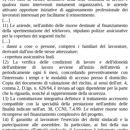
qualora siano intervenuti mutamenti organizzativi, le aziende
attivano opportune iniziative di aggiornamento professionale dei
lavoratori interessati per facilitarne il reinserimento.
[…]
11) Le aziende, nell'ambito delle risorse destinate al finanziamento
della sperimentazione del telelavoro, stipulano polizze assicurative
per la copertura dei seguenti rischi:
[…]
- danni a cose o persone, compresi i familiari del lavoratore,
derivanti dall'uso delle stesse attrezzature;
- copertura assicurativa Inail.
12) La verifica delle condizioni di lavoro e dell'idoneità
dell'ambiente di lavoro avviene all'inizio dell'attività e
periodicamente ogni 6 mesi, concordando preventivamente con
l'interessato i tempi e le modalità di accesso presso il domicilio.
Copia del documento di valutazione del rischio, ai sensi dell'art. 4,
comma 2, D.lgs. n. 626/94, è inviata ad ogni dipendente per la parte
che lo riguarda, nonché al rappresentante della sicurezza.
13) La contrattazione integrativa definisce il trattamento accessorio
compatibile con la specialità della prestazione nell'ambito delle
finalità indicate nell'art. 38, CCNL 7.4.99. Le relative risorse sono
ricomprese nel finanziamento complessivo del progetto.
14) È garantito al lavoratore l'esercizio dei diritti sindacali e la
partecipazione alle assemblee. In particolare, ai fini della sua
partecipazione all'attività sindacale, il lavoratore è informato anche