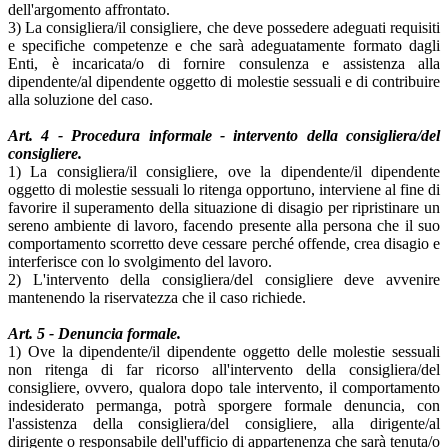
dell'argomento affrontato.
3) La consigliera/il consigliere, che deve possedere adeguati requisiti
e specifiche competenze e che sarà adeguatamente formato dagli
Enti, è incaricata/o di fornire consulenza e assistenza alla
dipendente/al dipendente oggetto di molestie sessuali e di contribuire
alla soluzione del caso.
Art. 4 - Procedura informale - intervento della consigliera/del
consigliere.
1) La consigliera/il consigliere, ove la dipendente/il dipendente
oggetto di molestie sessuali lo ritenga opportuno, interviene al fine di
favorire il superamento della situazione di disagio per ripristinare un
sereno ambiente di lavoro, facendo presente alla persona che il suo
comportamento scorretto deve cessare perché offende, crea disagio e
interferisce con lo svolgimento del lavoro.
2) L'intervento della consigliera/del consigliere deve avvenire
mantenendo la riservatezza che il caso richiede.
Art. 5 - Denuncia formale.
1) Ove la dipendente/il dipendente oggetto delle molestie sessuali
non ritenga di far ricorso all'intervento della consigliera/del
consigliere, ovvero, qualora dopo tale intervento, il comportamento
indesiderato permanga, potrà sporgere formale denuncia, con
l'assistenza della consigliera/del consigliere, alla dirigente/al
dirigente o responsabile dell'ufficio di appartenenza che sarà tenuta/o