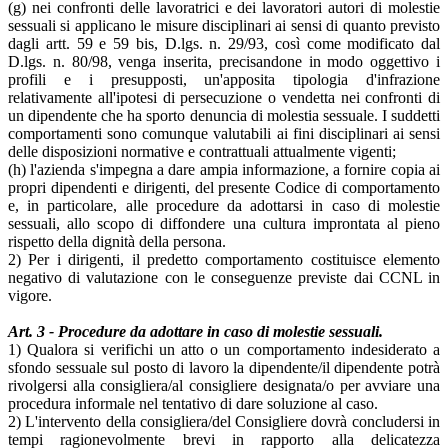
(g) nei confronti delle lavoratrici e dei lavoratori autori di molestie
sessuali si applicano le misure disciplinari ai sensi di quanto previsto
dagli artt. 59 e 59 bis, D.lgs. n. 29/93, così come modificato dal
D.lgs. n. 80/98, venga inserita, precisandone in modo oggettivo i
profili e i presupposti, un'apposita tipologia d'infrazione
relativamente all'ipotesi di persecuzione o vendetta nei confronti di
un dipendente che ha sporto denuncia di molestia sessuale. I suddetti
comportamenti sono comunque valutabili ai fini disciplinari ai sensi
delle disposizioni normative e contrattuali attualmente vigenti;
(h) l'azienda s'impegna a dare ampia informazione, a fornire copia ai
propri dipendenti e dirigenti, del presente Codice di comportamento
e, in particolare, alle procedure da adottarsi in caso di molestie
sessuali, allo scopo di diffondere una cultura improntata al pieno
rispetto della dignità della persona.
2) Per i dirigenti, il predetto comportamento costituisce elemento
negativo di valutazione con le conseguenze previste dai CCNL in
vigore.
Art. 3 - Procedure da adottare in caso di molestie sessuali.
1) Qualora si verifichi un atto o un comportamento indesiderato a
sfondo sessuale sul posto di lavoro la dipendente/il dipendente potrà
rivolgersi alla consigliera/al consigliere designata/o per avviare una
procedura informale nel tentativo di dare soluzione al caso.
2) L'intervento della consigliera/del Consigliere dovrà concludersi in
tempi ragionevolmente brevi in rapporto alla delicatezza