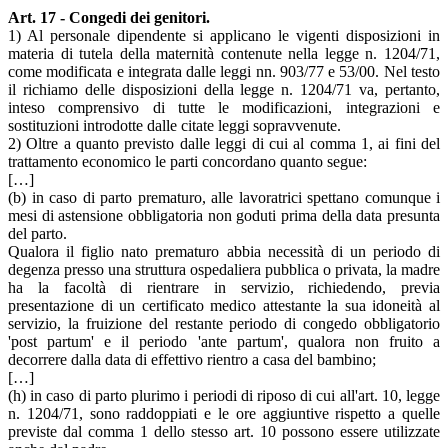
Art. 17 - Congedi dei genitori.
1) Al personale dipendente si applicano le vigenti disposizioni in
materia di tutela della maternità contenute nella legge n. 1204/71,
come modificata e integrata dalle leggi nn. 903/77 e 53/00. Nel testo
il richiamo delle disposizioni della legge n. 1204/71 va, pertanto,
inteso comprensivo di tutte le modificazioni, integrazioni e
sostituzioni introdotte dalle citate leggi sopravvenute.
2) Oltre a quanto previsto dalle leggi di cui al comma 1, ai fini del
trattamento economico le parti concordano quanto segue:
[…]
(b) in caso di parto prematuro, alle lavoratrici spettano comunque i
mesi di astensione obbligatoria non goduti prima della data presunta
del parto.
Qualora il figlio nato prematuro abbia necessità di un periodo di
degenza presso una struttura ospedaliera pubblica o privata, la madre
ha la facoltà di rientrare in servizio, richiedendo, previa
presentazione di un certificato medico attestante la sua idoneità al
servizio, la fruizione del restante periodo di congedo obbligatorio
'post partum' e il periodo 'ante partum', qualora non fruito a
decorrere dalla data di effettivo rientro a casa del bambino;
[…]
(h) in caso di parto plurimo i periodi di riposo di cui all'art. 10, legge
n. 1204/71, sono raddoppiati e le ore aggiuntive rispetto a quelle
previste dal comma 1 dello stesso art. 10 possono essere utilizzate