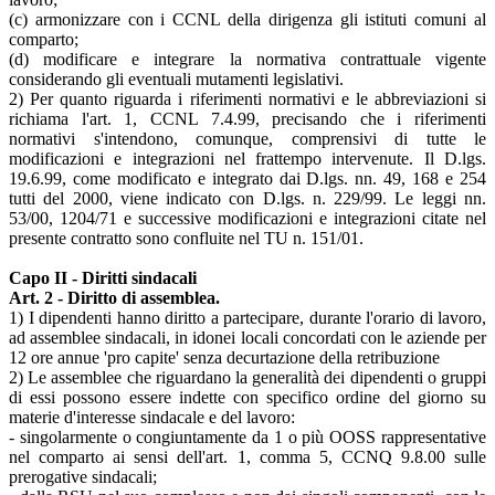
(c) armonizzare con i CCNL della dirigenza gli istituti comuni al
comparto;
(d) modificare e integrare la normativa contrattuale vigente
considerando gli eventuali mutamenti legislativi.
2) Per quanto riguarda i riferimenti normativi e le abbreviazioni si
richiama l'art. 1, CCNL 7.4.99, precisando che i riferimenti
normativi s'intendono, comunque, comprensivi di tutte le
modificazioni e integrazioni nel frattempo intervenute. Il D.lgs.
19.6.99, come modificato e integrato dai D.lgs. nn. 49, 168 e 254
tutti del 2000, viene indicato con D.lgs. n. 229/99. Le leggi nn.
53/00, 1204/71 e successive modificazioni e integrazioni citate nel
presente contratto sono confluite nel TU n. 151/01.
Capo II - Diritti sindacali
Art. 2 - Diritto di assemblea.
1) I dipendenti hanno diritto a partecipare, durante l'orario di lavoro,
ad assemblee sindacali, in idonei locali concordati con le aziende per
12 ore annue 'pro capite' senza decurtazione della retribuzione
2) Le assemblee che riguardano la generalità dei dipendenti o gruppi
di essi possono essere indette con specifico ordine del giorno su
materie d'interesse sindacale e del lavoro:
- singolarmente o congiuntamente da 1 o più OOSS rappresentative
nel comparto ai sensi dell'art. 1, comma 5, CCNQ 9.8.00 sulle
prerogative sindacali;