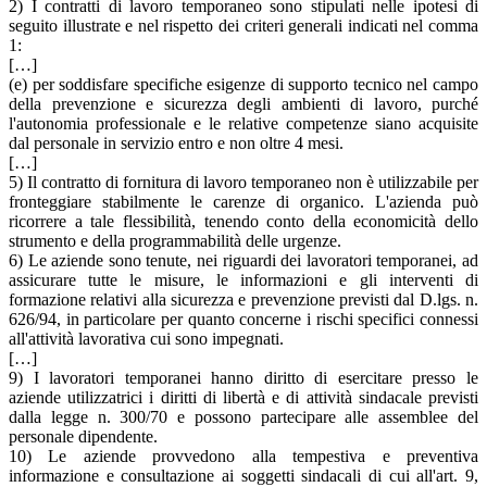
2) I contratti di lavoro temporaneo sono stipulati nelle ipotesi di
seguito illustrate e nel rispetto dei criteri generali indicati nel comma
1:
[…]
(e) per soddisfare specifiche esigenze di supporto tecnico nel campo
della prevenzione e sicurezza degli ambienti di lavoro, purché
l'autonomia professionale e le relative competenze siano acquisite
dal personale in servizio entro e non oltre 4 mesi.
[…]
5) Il contratto di fornitura di lavoro temporaneo non è utilizzabile per
fronteggiare stabilmente le carenze di organico. L'azienda può
ricorrere a tale flessibilità, tenendo conto della economicità dello
strumento e della programmabilità delle urgenze.
6) Le aziende sono tenute, nei riguardi dei lavoratori temporanei, ad
assicurare tutte le misure, le informazioni e gli interventi di
formazione relativi alla sicurezza e prevenzione previsti dal D.lgs. n.
626/94, in particolare per quanto concerne i rischi specifici connessi
all'attività lavorativa cui sono impegnati.
[…]
9) I lavoratori temporanei hanno diritto di esercitare presso le
aziende utilizzatrici i diritti di libertà e di attività sindacale previsti
dalla legge n. 300/70 e possono partecipare alle assemblee del
personale dipendente.
10) Le aziende provvedono alla tempestiva e preventiva
informazione e consultazione ai soggetti sindacali di cui all'art. 9,