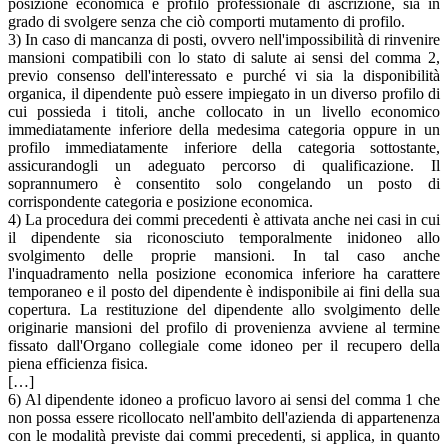
posizione economica e profilo professionale di ascrizione, sia in
grado di svolgere senza che ciò comporti mutamento di profilo.
3) In caso di mancanza di posti, ovvero nell'impossibilità di rinvenire
mansioni compatibili con lo stato di salute ai sensi del comma 2,
previo consenso dell'interessato e purché vi sia la disponibilità
organica, il dipendente può essere impiegato in un diverso profilo di
cui possieda i titoli, anche collocato in un livello economico
immediatamente inferiore della medesima categoria oppure in un
profilo immediatamente inferiore della categoria sottostante,
assicurandogli un adeguato percorso di qualificazione. Il
soprannumero è consentito solo congelando un posto di
corrispondente categoria e posizione economica.
4) La procedura dei commi precedenti è attivata anche nei casi in cui
il dipendente sia riconosciuto temporalmente inidoneo allo
svolgimento delle proprie mansioni. In tal caso anche
l'inquadramento nella posizione economica inferiore ha carattere
temporaneo e il posto del dipendente è indisponibile ai fini della sua
copertura. La restituzione del dipendente allo svolgimento delle
originarie mansioni del profilo di provenienza avviene al termine
fissato dall'Organo collegiale come idoneo per il recupero della
piena efficienza fisica.
[…]
6) Al dipendente idoneo a proficuo lavoro ai sensi del comma 1 che
non possa essere ricollocato nell'ambito dell'azienda di appartenenza
con le modalità previste dai commi precedenti, si applica, in quanto