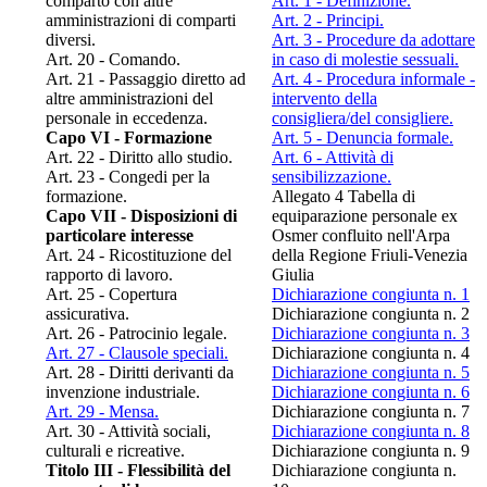
comparto con altre
Art. 1 - Definizione.
amministrazioni di comparti
Art. 2 - Principi.
diversi.
Art. 3 - Procedure da adottare
Art. 20 - Comando.
in caso di molestie sessuali.
Art. 21 - Passaggio diretto ad
Art. 4 - Procedura informale -
altre amministrazioni del
intervento della
personale in eccedenza.
consigliera/del consigliere.
Capo VI - Formazione
Art. 5 - Denuncia formale.
Art. 22 - Diritto allo studio.
Art. 6 - Attività di
Art. 23 - Congedi per la
sensibilizzazione.
formazione.
Allegato 4 Tabella di
Capo VII - Disposizioni di
equiparazione personale ex
particolare interesse
Osmer confluito nell'Arpa
Art. 24 - Ricostituzione del
della Regione Friuli-Venezia
rapporto di lavoro.
Giulia
Art. 25 - Copertura
Dichiarazione congiunta n. 1
assicurativa.
Dichiarazione congiunta n. 2
Art. 26 - Patrocinio legale.
Dichiarazione congiunta n. 3
Art. 27 - Clausole speciali.
Dichiarazione congiunta n. 4
Art. 28 - Diritti derivanti da
Dichiarazione congiunta n. 5
invenzione industriale.
Dichiarazione congiunta n. 6
Art. 29 - Mensa.
Dichiarazione congiunta n. 7
Art. 30 - Attività sociali,
Dichiarazione congiunta n. 8
culturali e ricreative.
Dichiarazione congiunta n. 9
Titolo III - Flessibilità del
Dichiarazione congiunta n.