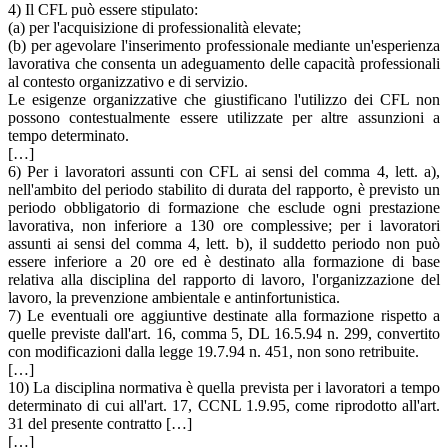
4) Il CFL può essere stipulato:
(a) per l'acquisizione di professionalità elevate;
(b) per agevolare l'inserimento professionale mediante un'esperienza
lavorativa che consenta un adeguamento delle capacità professionali
al contesto organizzativo e di servizio.
Le esigenze organizzative che giustificano l'utilizzo dei CFL non
possono contestualmente essere utilizzate per altre assunzioni a
tempo determinato.
[…]
6) Per i lavoratori assunti con CFL ai sensi del comma 4, lett. a),
nell'ambito del periodo stabilito di durata del rapporto, è previsto un
periodo obbligatorio di formazione che esclude ogni prestazione
lavorativa, non inferiore a 130 ore complessive; per i lavoratori
assunti ai sensi del comma 4, lett. b), il suddetto periodo non può
essere inferiore a 20 ore ed è destinato alla formazione di base
relativa alla disciplina del rapporto di lavoro, l'organizzazione del
lavoro, la prevenzione ambientale e antinfortunistica.
7) Le eventuali ore aggiuntive destinate alla formazione rispetto a
quelle previste dall'art. 16, comma 5, DL 16.5.94 n. 299, convertito
con modificazioni dalla legge 19.7.94 n. 451, non sono retribuite.
[…]
10) La disciplina normativa è quella prevista per i lavoratori a tempo
determinato di cui all'art. 17, CCNL 1.9.95, come riprodotto all'art.
31 del presente contratto […]
[…]