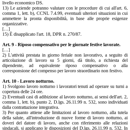
livello economico DS.
13) Le aziende potranno valutare con le procedure di cui all'art. 6,
comma 1, lett. b), CCNL 7.4.99, eventuali ulteriori situazioni in cui
ammettere la pronta disponibilità, in base alle proprie esigenze
organizzative.
[…]
15) È disapplicato l'art. 18, DPR n. 270/87.
Art. 9 - Riposo compensativo per le giornate festive lavorate.
[…]
2) L'attività prestata in giorno feriale non lavorativo, a seguito di
articolazione di lavoro su 5 giorni, dà titolo, a richiesta del
dipendente, ad equivalente riposo compensativo o alla
corresponsione del compenso per lavoro straordinario non festivo.
Art. 10 - Lavoro notturno.
1) Svolgono lavoro notturno i lavoratori tenuti ad operare su turni a
copertura delle 24 ore.
2) Eventuali casi di adibizione al lavoro notturno, ai sensi dell'art. 2,
comma 1, lett. b), punto 2, D.lgs. 26.11.99 n. 532, sono individuati
dalla contrattazione integrativa.
3) Per quanto attiene alle limitazioni al lavoro notturno, alla tutela
della salute, all'introduzione di nuove forme di lavoro notturno, ai
doveri del datore di lavoro, anche con riferimento alle relazioni
sindacali, si applicano le disposizioni del D.lgs. 26.11.99 n. 532. In