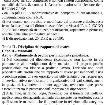
- dalla RSU nel suo complesso e non dai singoli componenti, con le
modalità dell'art. 8, comma 1, Accordo quadro sulla elezione delle
RSU del 7.8.98;
- da 1 o più OOSS rappresentative del comparto, di cui all'alinea 1,
congiuntamente con la RSU.
3) Per quanto non previsto e modificato dal presente articolo, resta
ferma la disciplina del diritto di assemblea prevista dall'art. 2, CCNQ
7.8.98 sulle modalità di utilizzo dei distacchi, aspettative e permessi,
nonché delle altre prerogative sindacali.
4) È disapplicato l'art. 26, DPR n. 384/90.
Titolo II - Disciplina del rapporto di lavoro
Capo II - Mansioni
Art. 6 - Mutamento di profilo per inidoneità psicofisica.
1) Nei confronti del dipendente riconosciuto non idoneo in via
permanente allo svolgimento delle mansioni del proprio profilo
professionale ma idoneo a proficuo lavoro, l'azienda non potrà
procedere alla risoluzione del rapporto di lavoro per inidoneità fisica
o psichica prima di aver esperito ogni utile tentativo per recuperarlo
al servizio attivo nelle strutture organizzative dei vari settori, anche
in posizioni lavorative di minor aggravio, ove comunque possa
essere utilizzata la professionalità espressa dal dipendente.
2) A tal fine, in primo luogo, l'azienda, per il tramite del Collegio
medico legale dell'azienda sanitaria competente per territorio, accerta
quali siano le mansioni che il dipendente in relazione alla categoria,