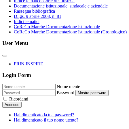
Indice tematico Corte di Giustizia
Documentazione istituzionale, sindacale e aziendale
Rassegna bibliografica
D.lgs. 9 aprile 2008, n. 81
Indici tematici
CoReCo Marche Documentazione Istituzionale
CoReCo Marche Documentazione Istituzionale (Cronologico)
User Menu
PRIN INSPIRE
Login Form
Nome utente
Password
Mostra password
Ricordami
Accesso
Hai dimenticato la tua password?
Hai dimenticato il tuo nome utente?