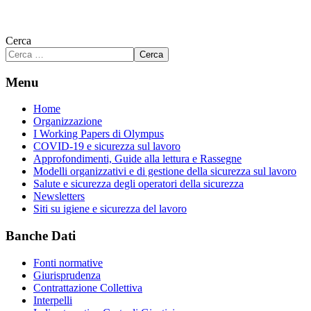
Cerca
Cerca
Menu
Home
Organizzazione
I Working Papers di Olympus
COVID-19 e sicurezza sul lavoro
Approfondimenti, Guide alla lettura e Rassegne
Modelli organizzativi e di gestione della sicurezza sul lavoro
Salute e sicurezza degli operatori della sicurezza
Newsletters
Siti su igiene e sicurezza del lavoro
Banche Dati
Fonti normative
Giurisprudenza
Contrattazione Collettiva
Interpelli