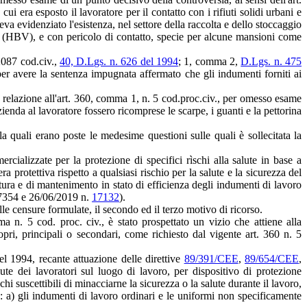
ui era esposto il lavoratore per il contatto con i rifiuti solidi urbani e
eva evidenziato l'esistenza, nel settore della raccolta e dello stoccaggio
te B (HBV), e con pericolo di contatto, specie per alcune mansioni come
 2087 cod.civ.,
40, D.Lgs. n. 626 del 1994
; 1, comma 2,
D.Lgs. n. 475
per avere la sentenza impugnata affermato che gli indumenti forniti ai
in relazione all'art. 360, comma 1, n. 5 cod.proc.civ., per omesso esame
ienda al lavoratore fossero ricomprese le scarpe, i guanti e la pettorina
a quali erano poste le medesime questioni sulle quali è sollecitata la
cializzate per la protezione di specifici rìschi alla salute in base a
a protettiva rispetto a qualsiasi rischio per la salute e la sicurezza del
itura e di mantenimento in stato di efficienza degli indumenti di lavoro
27354 e 26/06/2019 n.
17132
).
le censure formulate, il secondo ed il terzo motivo di ricorso.
a n. 5 cod. proc. civ., è stato prospettato un vizio che attiene alla
opri, principali o secondari, come richiesto dal vigente art. 360 n. 5
el 1994, recante attuazione delle direttive
89/391/CEE
,
89/654/CEE
,
ute dei lavoratori sul luogo di lavoro, per dispositivo di protezione
hi suscettibili di minacciarne la sicurezza o la salute durante il lavoro,
a) gli indumenti di lavoro ordinari e le uniformi non specificamente