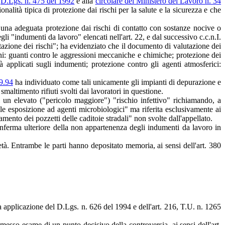
l
D.Lgs. n. 475 del 1992
e alla
circolare del Ministero del Lavoro n. 34
onalità tipica di protezione dai rischi per la salute e la sicurezza e che
re una adeguata protezione dai rischi di contatto con sostanze nocive o
li "indumenti da lavoro" elencati nell'art. 22, e dal successivo c.c.n.I.
utazione dei rischi"; ha evidenziato che il documento di valutazione dei
ani: guanti contro le aggressioni meccaniche e chimiche; protezione dei
tà applicati sugli indumenti; protezione contro gli agenti atmosferici:
9.94
ha individuato come tali unicamente gli impianti di depurazione e
 smaltimento rifiuti svolti dai lavoratori in questione.
di un elevato ("pericolo maggiore") "rischio infettivo" richiamando, a
le esposizione ad agenti microbiologici" ma riferita esclusivamente ai
amento dei pozzetti delle caditoie stradali" non svolte dall'appellato.
conferma ulteriore della non appartenenza degli indumenti da lavoro in
ietà. Entrambe le parti hanno depositato memoria, ai sensi dell'art. 380
sa applicazione del D.Lgs. n. 626 del 1994 e dell'art. 216, T.U. n. 1265
messo esame di un punto decisivo della controversia, ai sensi dell'art.