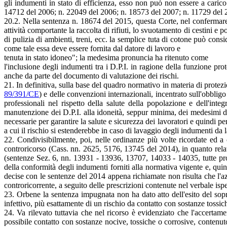
gli indumenti in stato di efficienza, esso non può non essere a carico 
14712 del 2006; n. 22049 del 2006; n. 18573 del 2007; n. 11729 del 
20.2. Nella sentenza n. 18674 del 2015, questa Corte, nel confermare l
attività comportante la raccolta di rifiuti, lo svuotamento di cestini e 
di pulizia di ambienti, treni, ecc. la semplice tuta di cotone può cons
come tale essa deve essere fornita dal datore di lavoro e
tenuta in stato idoneo"; la medesima pronuncia ha ritenuto come
l'inclusione degli indumenti tra i D.P.I. in ragione della funzione pro
anche da parte del documento di valutazione dei rischi.
21. In definitiva, sulla base del quadro normativo in materia di protezio
89/391/CE
) e delle convenzioni internazionali, incentrato sull'obbligo 
professionali nel rispetto della salute della popolazione e dell'integr
manutenzione dei D.P.I. alla idoneità, seppur minima, dei medesimi di ri
necessarie per garantire la salute e sicurezza dei lavoratori e quindi pe
a cui il rischio si estenderebbe in caso di lavaggio degli indumenti da
22. Condivisibilmente, poi, nelle ordinanze più volte ricordate ed a 
controricorso (Cass. nn. 2625, 5176, 13745 del 2014), in quanto relativ
(sentenze Sez. 6, nn. 13931 - 13936, 13707, 14033 - 14035, tutte pron
della conformità degli indumenti forniti alla normativa vigente e, quindi,
decise con le sentenze del 2014 appena richiamate non risulta che l'az
controricorrente, a seguito delle prescrizioni contenute nel verbale ispe
23. Orbene la sentenza impugnata non ha dato atto dell'esito del sopral
infettivo, più esattamente di un rischio da contatto con sostanze tossic
24. Va rilevato tuttavia che nel ricorso è evidenziato che l'accertamento
possibile contatto con sostanze nocive, tossiche o corrosive, contenuto