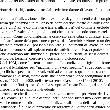
ri e idonei dispositivi di protezione individuale, costituisce un precett
one dei rischi, confezionato dal medesimo datore di lavoro (in tal senso
 concreta finalizzazione delle attrezzature, degli indumenti e dei comple
espressa qualificazione in tal senso da parte del documento di valutazione
ntegra un D.P.I. e ciò che non è tale e, alla lett. a) del comma 2, esclude
lavoratore", vale a dire gli indumenti che in nessun modo sono correlati 
ti civili. Come condivisibilmente osservato nelle citate ordinanze, anc
osto chiarificatore della posizione espressa dall'Amministrazione su un de
verse funzioni a cui possono assolvere gli indumenti di lavoro, in par
ia usura connessa all'espletamento dell'attività lavorativa; c) protezione d
a che assolvono alla funzione di protezione dai rischi, ai sensi dell'a
nze nocive, tossiche, corrosive o con agenti biologici ecc.".
 del 1994, come "in tema di tutela delle condizioni di igiene e sicurezz
ata dal legislatore, per "indumenti di lavoro specifici" si debbono intende
specifiche e peculiari funzioni, volti ad eliminare o quanto meno a ridurr
lavoratore nello svolgimento delle sue incombenze, onde scongiurare il r
 Cass. n. 11071 del 2008; nello stesso senso Cass. n. 23314 del 2010).
raccolta dei rifiuti, questa Corte ha sempre affermato l'obbligo datoria
ispositivi di protezione individuale.
i protezione che il datore di lavoro deve mettere a disposizione dei lavo
rt. 43, commi 3 e 4, di tale decreto, per il periodo successivo - deve s
a. Le norme suindicate, infatti, finalizzate alla tutela della salute qual
attispecie, è quello di prevenire l'insorgenza e il diffondersi d'infez