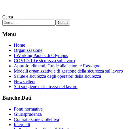
Cerca
Cerca
Menu
Home
Organizzazione
I Working Papers di Olympus
COVID-19 e sicurezza sul lavoro
Approfondimenti, Guide alla lettura e Rassegne
Modelli organizzativi e di gestione della sicurezza sul lavoro
Salute e sicurezza degli operatori della sicurezza
Newsletters
Siti su igiene e sicurezza del lavoro
Banche Dati
Fonti normative
Giurisprudenza
Contrattazione Collettiva
Interpelli