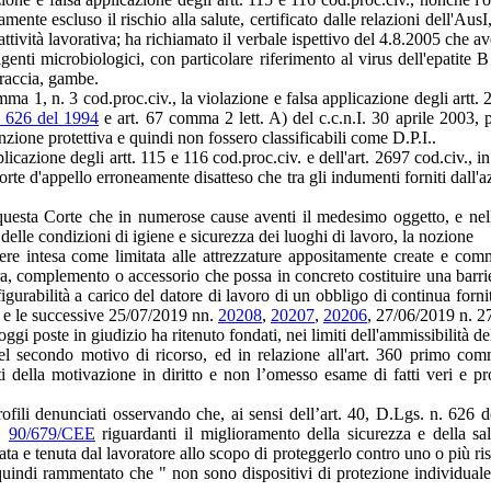
te escluso il rischio alla salute, certificato dalle relazioni dell'AusI, c
attività lavorativa; ha richiamato il verbale ispettivo del 4.8.2005 che av
ad agenti microbiologici, con particolare riferimento al virus dell'epati
braccia, gambe.
omma 1, n. 3 cod.proc.civ., la violazione e falsa applicazione degli artt.
 626 del 1994
e art. 67 comma 2 lett. A) del c.c.n.I. 30 aprile 2003, 
zione protettiva e quindi non fossero classificabili come D.P.I..
plicazione degli artt. 115 e 116 cod.proc.civ. e dell'art. 2697 cod.civ., 
rte d'appello erroneamente disatteso che tra gli indumenti forniti dall'az
 questa Corte che in numerose cause aventi il medesimo oggetto, e nell
a delle condizioni di igiene e sicurezza dei luoghi di lavoro, la nozione
ere intesa come limitata alle attrezzature appositamente create e commer
tura, complemento o accessorio che possa in concreto costituire una barrier
igurabilità a carico del datore di lavoro di un obbligo di continua forn
e le successive 25/07/2019 nn.
20208
,
20207
,
20206
, 27/06/2019 n. 
i poste in giudizio ha ritenuto fondati, nei limiti dell'ammissibilità del
el secondo motivo di ricorso, ed in relazione all'art. 360 primo comm
ti della motivazione in diritto e non l’omesso esame di fatti veri e pr
ofili denunciati osservando che, ai sensi dell’art. 40, D.Lgs. n. 626 d
,
90/679/CEE
riguardanti il miglioramento della sicurezza e della sal
ata e tenuta dal lavoratore allo scopo di proteggerlo contro uno o più risc
indi rammentato che " non sono dispositivi di protezione individuale: 