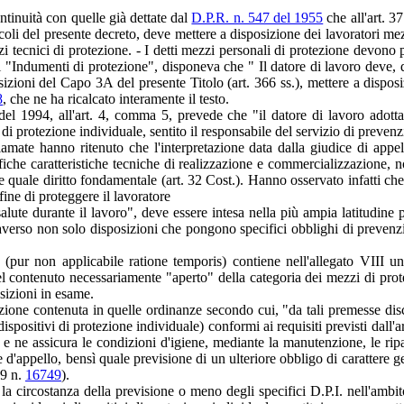
ntinuità con quelle già dettate dal
D.P.R. n. 547 del 1955
che all'art. 3
coli del presente decreto, deve mettere a disposizione dei lavoratori mezz
i tecnici di protezione. - I detti mezzi personali di protezione devono p
li "Indumenti di protezione", disponeva che " Il datore di lavoro deve, 
osizioni del Capo 3A del presente Titolo (art. 366 ss.), mettere a disp
8
, che ne ha ricalcato interamente il testo.
el 1994, all'art. 4, comma 5, prevede che "il datore di lavoro adotta l
ivi di protezione individuale, sentito il responsabile del servizio di preve
mate hanno ritenuto che l'interpretazione data dalla giudice di appello
fiche caratteristiche tecniche di realizzazione e commercializzazione, n
lute quale diritto fondamentale (art. 32 Cost.). Hanno osservato infatti che
 fine di proteggere il lavoratore
salute durante il lavoro", deve essere intesa nella più ampia latitudine 
raverso non solo disposizioni che pongono specifici obblighi di prevenz
ur non applicabile ratione temporis) contiene nell'allegato VIII un
el contenuto necessariamente "aperto" della categoria dei mezzi di prote
sizioni in esame.
mazione contenuta in quelle ordinanze secondo cui, "da tali premesse dis
spositivi di protezione individuale) conformi ai requisiti previsti dall'ar
 e ne assicura le condizioni d'igiene, mediante la manutenzione, le ripa
 d'appello, bensì quale previsione di un ulteriore obbligo di carattere g
19 n.
16749
).
 la circostanza della previsione o meno degli specifici D.P.I. nell'ambit