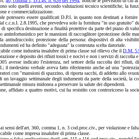
art.
40, comma 1, D.Lgs. n. 626 del 1994
, nonché le previsioni di cui a
ono solo quelli aventi, secondo valutazioni tecnico scientifiche, la funzi
zione e commercializzazione.
ale potessero essere qualificati D.P.I. in quanto non destinati a forni
 c.c.n.I. 2.8.1995, che prevedeva solo la fornitura "in uso gratuito" deg
di specifica destinazione a finalità protettive da parte del piano di val
o antinfortunistico per le mansioni di raccoglitore (protezione delle m
 antisdrucciolo; protezione della persona: dispositivi di alta visibili
indumenti ed ha definito "adeguata" la contestata scelta datoriale.
cabile come industria insalubre di prima classe sul rilievo che il
D.M. 5.
orazione e deposito dei rifiuti tossici e nocivi e non i servizi di raccolta e
05 avesse indicato l'esistenza, nel settore della raccolta dei rifiuti, 
I.; il medesimo verbale aveva fatto riferimento anche ad una "potenzia
ratori con "mansioni di spazzino, di riporta sacchi, di addetto allo svuot
 di un lavaggio settimanale degli indumenti da parte della società, la 
o settimanale misura inidonea a preservare la salute dei dipendenti.
ne, affidato a quattro motivi, cui ha resistito con controricorso la soc
 ai sensi dell'art. 360, comma 1, n. 3 cod.proc.civ., per violazione e fal
ficabile come impresa insalubre di prima classe.
ione e falsa applicazione degli artt. 115 e 116 cod.proc.civ., nonché l'o