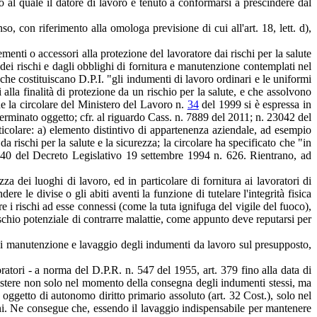
o al quale il datore di lavoro è tenuto a conformarsi a prescindere dal
, con riferimento alla omologa previsione di cui all'art. 18, lett. d),
menti o accessori alla protezione del lavoratore dai rischi per la salute
 dei rischi e dagli obblighi di fornitura e manutenzione contemplati nel
 che costituiscano D.P.I. "gli indumenti di lavoro ordinari e le uniformi
alla finalità di protezione da un rischio per la salute, e che assolvono
he la circolare del Ministero del Lavoro n.
34
del 1999 si è espressa in
terminato oggetto; cfr. al riguardo Cass. n. 7889 del 2011; n. 23042 del
ticolare: a) elemento distintivo di appartenenza aziendale, ad esempio
a rischi per la salute e la sicurezza; la circolare ha specificato che "in
rt. 40 del Decreto Legislativo 19 settembre 1994 n. 626. Rientrano, ad
a dei luoghi di lavoro, ed in particolare di fornitura ai lavoratori di
re le divise o gli abiti aventi la funzione di tutelare l'integrità fisica
e i rischi ad esse connessi (come la tuta ignifuga del vigile del fuoco),
ischio potenziale di contrarre malattie, come appunto deve reputarsi per
le di manutenzione e lavaggio degli indumenti da lavoro sul presupposto,
ratori - a norma del D.P.R. n. 547 del 1955, art. 379 fino alla data di
ussistere non solo nel momento della consegna degli indumenti stessi, ma
e oggetto di autonomo diritto primario assoluto (art. 32 Cost.), solo nel
ioni. Ne consegue che, essendo il lavaggio indispensabile per mantenere