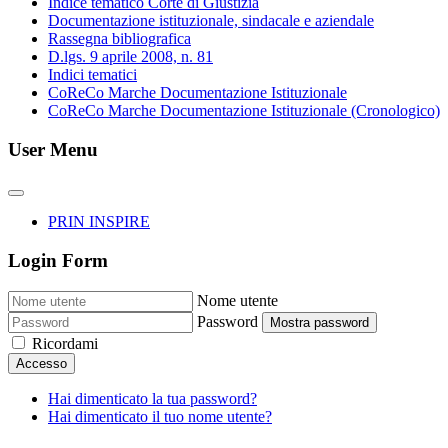
Indice tematico Corte di Giustizia
Documentazione istituzionale, sindacale e aziendale
Rassegna bibliografica
D.lgs. 9 aprile 2008, n. 81
Indici tematici
CoReCo Marche Documentazione Istituzionale
CoReCo Marche Documentazione Istituzionale (Cronologico)
User Menu
PRIN INSPIRE
Login Form
Nome utente
Password
Mostra password
Ricordami
Accesso
Hai dimenticato la tua password?
Hai dimenticato il tuo nome utente?