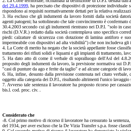
2. La Corte territoriale, richiamata la definizione di D.P.I. dettata dall'
del 29.4.1999
, ha precisato che dispositivi di protezione individuale s
rispondono ai requisiti normativamente dettati per la relativa realizza
3. Ha escluso che gli indumenti da lavoro forniti dalla società datori
agenti patogeni; ha sottolineato che tale convincimento è confermato dal
30.4.2003 secondo cui gli indumenti rientrano nei D.P.I. "solo in caso 
rischi (D.V.R.) redatto dalla società contemplava uno specifico corred
piedi: calzature di sicurezza con dotazione di lamina antiforo e suola
impermeabile con dispositivi ad alta visibilità") che non includeva gli 
4. La Corte di merito ha negato che la società appellante fosse classifi
trattamento dei rifiuti solidi e liquami e gli impianti di trattamento, lav
5. Ha dato atto di come il verbale di sopralluogo dell'Asl del 4.8.20
proposito degli indumenti da lavoro, la previsione normativa sui D.P.
"casi di punture da ago e ferite da taglio" e ad alcune categorie di lavo
6. Ha, infine, desunto dalla previsione contenuta nel citato verbale,
oggetto alla categoria dei D.P.I., risultando altrimenti l'unico lavaggi
7. Avverso tale sentenza il lavoratore ha proposto ricorso per cassazio
bis.l. cod. proc. civ. .
Considerato che
-8. Col primo motivo di ricorso il lavoratore ha censurato la sentenza,
del 1934, per aver escluso che la De Vizia Transfer s.p.a. fosse classi
9. Col secondo motivo di ricorso il lavoratore ha denunciato la violaz