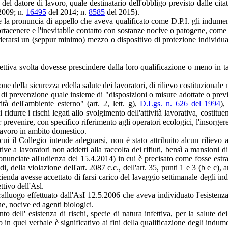
del datore di lavoro, quale destinatario dell'obbligo previsto dalle cita
2009; n.
16495
del 2014; n.
8585
del 2015).
a pronuncia di appello che aveva qualificato come D.P.I. gli indumenti 
portacenere e l'inevitabile contatto con sostanze nocive o patogene, come 
iderarsi un (seppur minimo) mezzo o dispositivo di protezione individual
tettiva svolta dovesse prescindere dalla loro qualificazione o meno in tal
ne della sicurezza edella salute dei lavoratori, di rilievo costituzionale 
di prevenzione quale insieme di "disposizioni o misure adottate o previste 
ità dell'ambiente esterno" (art. 2, lett. g),
D.Lgs. n. 626 del 1994
),
durre i rischi legati allo svolgimento dell'attività lavorativa, costitue
r prevenire, con specifico riferimento agli operatori ecologici, l'insorger
 lavoro in ambito domestico.
cui il Collegio intende adeguarsi, non è stato attribuito alcun rilievo 
e a lavoratori non addetti alla raccolta dei rifiuti, bensì a mansioni d
unciate all'udienza del 15.4.2014) in cui è precisato come fosse estrane
 della violazione dell'art. 2087 c.c., dell'art. 35, punti 1 e 3 (b e c), ar
ienda avesse accettato di farsi carico del lavaggio settimanale degli i
ttivo dell'Asl.
luogo effettuato dall'AsI 12.5.2006 che aveva individuato l'esistenza, ne
he, nocive ed agenti biologici.
 dell' esistenza di rischi, specie di natura infettiva, per la salute dei la
 in quel verbale è significativo ai fini della qualificazione degli indume