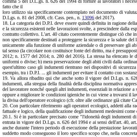
comma 5 del D.L.gs. n. 626 del 1994 di fornire ai lavoratori i necessa
fatto che il
loro utilizzo sia specificamente contemplato nel documento di valutazi
D.Lgs. n. 81 del 2008, cfr. Cass. pen., n.
13096
del 2017).
18. La categoria dei D.P.I. deve essere quindi definita in ragione della
e la sicurezza esistenti nelle lavorazioni svolte, a prescindere dalla 
contratto collettivo. L'art. 40 citato coerentemente distingue ciò che i
non specificamente destinati a proteggere la sicurezza e la salute del 
unicamente alla funzione di uniforme aziendale o di preservare gli abi
tal senso (la circolare non costituisce fonte del diritto, ma è presupp
2012; n. 1577 del 2014; n. 280 del 2016). La stessa ha elencato le di
uniformi o divise; b) mera preservazione degli abiti civili dalla ordinar
quest'ultimo caso gli indumenti rientrano nei dispositivi di sicurezz
esempio, tra i D.P.I. ... gli indumenti per evitare il contatto con sosta
19. Va allora ribadito qui che anche sotto il vigore del D.Lgs. n. 626
indumenti, alla stregua della finalità della disciplina normativa apprest
del lavoratore nonché quegli altri indumenti, essenziali in relazione a 
oppure a migliorare le condizioni igieniche in cui viene a trovarsi il 
la divisa dell'operatore ecologico (cfr. oltre alle ordinanze già citate
20. Con particolare riferimento agli operatori ecologici, addetti alla 
fattuale e logico, della qualificazione degli indumenti medesimi come d
20.1. Si è in particolare precisato come "l'idoneità degli indumenti d
entrata in vigore del D.Lgs. n. 626 del 1994 e ai sensi dell'art. 40, a
anche durante l'intero periodo di esecuzione della prestazione lavorativ
suddetto modo conseguono il loro specifico scopo che, nella concreta f