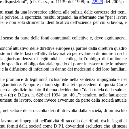
te disposizioni", (cfr. Cass., n. 11139 del 1998; n.
22929
del 2005; n.
usati da una lavoratrice addetta alla pulizia delle carrozze dei treni,
la polvere, la sporcizia, residui organici, ha affermato che "per i lavori
e, e non solo strumento identificativo dell'azienda per cui si lavora, e
 senso da parte delle fonti contrattuali collettive e, deve aggiungersi,
nonché attuativo delle direttive europee (a partire dalla direttiva quadro
in tutte le fasi dell'attività lavorativa per evitare o diminuire i rischi
 la giurisprudenza di legittimità ha collegato l'obbligo di fornitura e
ndo specifico obbligo datoriale quello di porre in essere tutte le misure
e e la diffusione di infezioni in danno dei medesimi e dei loro familiari,
alle pronunce di legittimità richiamate nella sentenza impugnata e nel
i giardiniere. Neppure paiono significativi i precedenti di questa Corte
o al giudizio trattato il thema decidendum "della tutela della salute,
t. 4 (c) e D.Lgs. n. 626 del 1994, art. 40..."; peraltro, nelle fattispecie
ndumenti da lavoro, come invece avvenuto da parte della società attuale
l settore della raccolta dei rifiuti svolta dalla società, di un rischio
voratori impegnati nell'attività di raccolta dei rifiuti, rischi legati al
nti forniti dalla società come D.P.I. dovendosi escludere che gli stessi