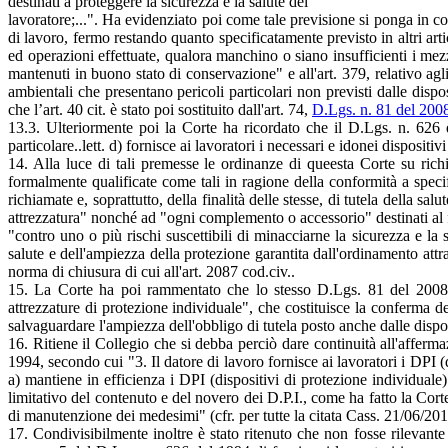
destinati a proteggere la sicurezza e la salute del
lavoratore;...". Ha evidenziato poi come tale previsione si ponga in co
di lavoro, fermo restando quanto specificatamente previsto in altri arti
ed operazioni effettuate, qualora manchino o siano insufficienti i mezz
mantenuti in buono stato di conservazione" e all'art. 379, relativo ag
ambientali che presentano pericoli particolari non previsti dalle disp
che l’art. 40 cit. è stato poi sostituito dall'art. 74,
D.Lgs. n. 81 del 200
13.3. Ulteriormente poi la Corte ha ricordato che il D.Lgs. n. 626 d
particolare..lett. d) fornisce ai lavoratori i necessari e idonei disposit
14. Alla luce di tali premesse le ordinanze di queesta Corte su richia
formalmente qualificate come tali in ragione della conformità a speci
richiamate e, soprattutto, della finalità delle stesse, di tutela della sa
attrezzatura" nonché ad "ogni complemento o accessorio" destinati al
"contro uno o più rischi suscettibili di minacciarne la sicurezza e la 
salute e dell'ampiezza della protezione garantita dall'ordinamento att
norma di chiusura di cui all'art. 2087 cod.civ..
15. La Corte ha poi rammentato che lo stesso D.Lgs. 81 del 2008 (p
attrezzature di protezione individuale", che costituisce la conferma d
salvaguardare l'ampiezza dell'obbligo di tutela posto anche dalle dispo
16. Ritiene il Collegio che si debba perciò dare continuità all'affer
1994, secondo cui "3. Il datore di lavoro fornisce ai lavoratori i DPI (di
a) mantiene in efficienza i DPI (dispositivi di protezione individuale)
limitativo del contenuto e del novero dei D.P.I., come ha fatto la Corte
di manutenzione dei medesimi" (cfr. per tutte la citata Cass. 21/06/20
17. Condivisibilmente inoltre è stato ritenuto che non fosse rilevante