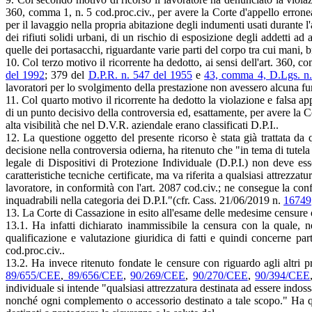
360, comma 1, n. 5 cod.proc.civ., per avere la Corte d'appello erroneamen
per il lavaggio nella propria abitazione degli indumenti usati durante l'
dei rifiuti solidi urbani, di un rischio di esposizione degli addetti 
quelle dei portasacchi, riguardante varie parti del corpo tra cui mani, 
10. Col terzo motivo il ricorrente ha dedotto, ai sensi dell'art. 360, c
del 1992
; 379 del
D.P.R. n. 547 del 1955
e
43, comma 4, D.Lgs. n.
lavoratori per lo svolgimento della prestazione non avessero alcuna fun
11. Col quarto motivo il ricorrente ha dedotto la violazione e falsa ap
di un punto decisivo della controversia ed, esattamente, per avere la Co
alta visibilità che nel D.V.R. aziendale erano classificati D.P.I..
12. La questione oggetto del presente ricorso è stata già trattata da
decisione nella controversia odierna, ha ritenuto che "in tema di tutel
legale di Dispositivi di Protezione Individuale (D.P.I.) non deve ess
caratteristiche tecniche certificate, ma va riferita a qualsiasi attrezza
lavoratore, in conformità con l'art. 2087 cod.civ.; ne consegue la conf
inquadrabili nella categoria dei D.P.I."(cfr. Cass. 21/06/2019 n.
16749
13. La Corte di Cassazione in esito all'esame delle medesime censure ogg
13.1. Ha infatti dichiarato inammissibile la censura con la quale, n
qualificazione e valutazione giuridica di fatti e quindi concerne par
cod.proc.civ..
13.2. Ha invece ritenuto fondate le censure con riguardo agli altri pr
89/655/CEE
,
89/656/CEE
,
90/269/CEE
,
90/270/CEE
,
90/394/CEE
individuale si intende "qualsiasi attrezzatura destinata ad essere indoss
nonché ogni complemento o accessorio destinato a tale scopo." Ha qu