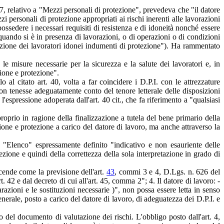
77, relativo a "Mezzi personali di protezione", prevedeva che "il datore
i personali di protezione appropriati ai rischi inerenti alle lavorazioni
ossedere i necessari requisiti di resistenza e di idoneità nonché essere
quando si è in presenza di lavorazioni, o di operazioni o di condizioni
osizione dei lavoratori idonei indumenti di protezione"). Ha rammentato
e misure necessarie per la sicurezza e la salute dei lavoratori e, in
nzione e protezione".
 al citato art. 40, volta a far coincidere i D.P.I. con le attrezzature
on tenesse adeguatamente conto del tenore letterale delle disposizioni
 l'espressione adoperata dall'art. 40 cit., che fa riferimento a "qualsiasi
proprio in ragione della finalizzazione a tutela del bene primario della
ione e protezione a carico del datore di lavoro, ma anche attraverso la
 "Elenco" espressamente definito "indicativo e non esauriente delle
zione e quindi della correttezza della sola interpretazione in grado di
cende come la previsione dell'art.
43
, commi 3 e 4, D.Lgs. n. 626 del
t. 42 e dal decreto di cui all'art. 45, comma 2"; 4. Il datore di lavoro: -
razioni e le sostituzioni necessarie )", non possa essere letta in senso
enerale, posto a carico del datore di lavoro, di adeguatezza dei D.P.I. e
o del documento di valutazione dei rischi. L'obbligo posto dall'art. 4,