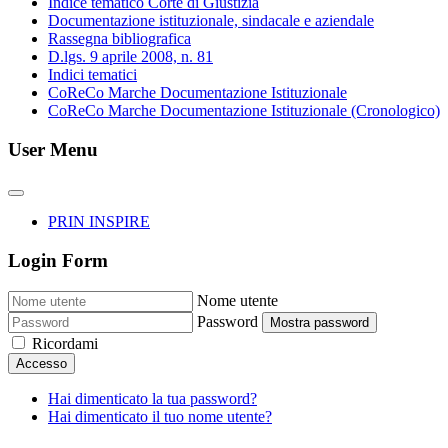
Indice tematico Corte di Giustizia
Documentazione istituzionale, sindacale e aziendale
Rassegna bibliografica
D.lgs. 9 aprile 2008, n. 81
Indici tematici
CoReCo Marche Documentazione Istituzionale
CoReCo Marche Documentazione Istituzionale (Cronologico)
User Menu
PRIN INSPIRE
Login Form
Nome utente
Password
Mostra password
Ricordami
Accesso
Hai dimenticato la tua password?
Hai dimenticato il tuo nome utente?