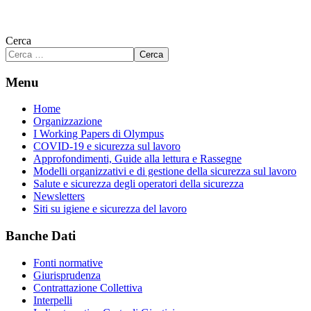
Cerca
Cerca
Menu
Home
Organizzazione
I Working Papers di Olympus
COVID-19 e sicurezza sul lavoro
Approfondimenti, Guide alla lettura e Rassegne
Modelli organizzativi e di gestione della sicurezza sul lavoro
Salute e sicurezza degli operatori della sicurezza
Newsletters
Siti su igiene e sicurezza del lavoro
Banche Dati
Fonti normative
Giurisprudenza
Contrattazione Collettiva
Interpelli