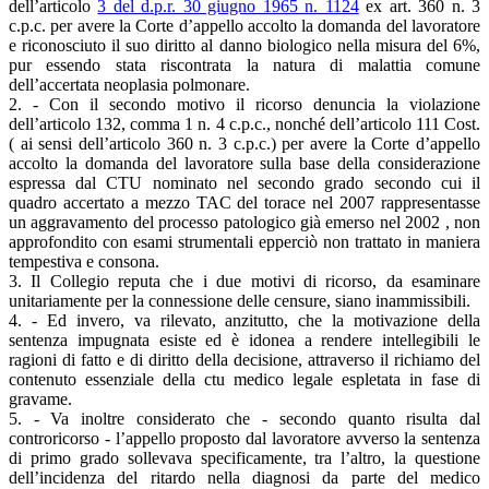
dell’articolo
3 del d.p.r. 30 giugno 1965 n. 1124
ex art. 360 n. 3
c.p.c. per avere la Corte d’appello accolto la domanda del lavoratore
e riconosciuto il suo diritto al danno biologico nella misura del 6%,
pur essendo stata riscontrata la natura di malattia comune
dell’accertata neoplasia polmonare.
2. - Con il secondo motivo il ricorso denuncia la violazione
dell’articolo 132, comma 1 n. 4 c.p.c., nonché dell’articolo 111 Cost.
( ai sensi dell’articolo 360 n. 3 c.p.c.) per avere la Corte d’appello
accolto la domanda del lavoratore sulla base della considerazione
espressa dal CTU nominato nel secondo grado secondo cui il
quadro accertato a mezzo TAC del torace nel 2007 rappresentasse
un aggravamento del processo patologico già emerso nel 2002 , non
approfondito con esami strumentali epperciò non trattato in maniera
tempestiva e consona.
3. Il Collegio reputa che i due motivi di ricorso, da esaminare
unitariamente per la connessione delle censure, siano inammissibili.
4. - Ed invero, va rilevato, anzitutto, che la motivazione della
sentenza impugnata esiste ed è idonea a rendere intellegibili le
ragioni di fatto e di diritto della decisione, attraverso il richiamo del
contenuto essenziale della ctu medico legale espletata in fase di
gravame.
5. - Va inoltre considerato che - secondo quanto risulta dal
controricorso - l’appello proposto dal lavoratore avverso la sentenza
di primo grado sollevava specificamente, tra l’altro, la questione
dell’incidenza del ritardo nella diagnosi da parte del medico