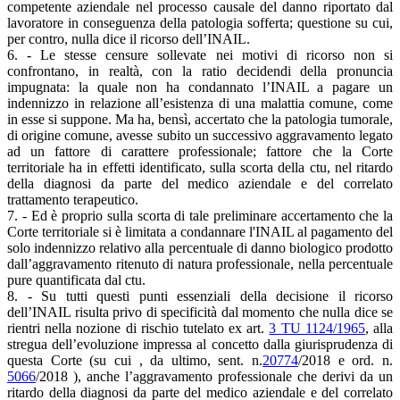
competente aziendale nel processo causale del danno riportato dal
lavoratore in conseguenza della patologia sofferta; questione su cui,
per contro, nulla dice il ricorso dell’INAIL.
6. - Le stesse censure sollevate nei motivi di ricorso non si
confrontano, in realtà, con la ratio decidendi della pronuncia
impugnata: la quale non ha condannato l’INAIL a pagare un
indennizzo in relazione all’esistenza di una malattia comune, come
in esse si suppone. Ma ha, bensì, accertato che la patologia tumorale,
di origine comune, avesse subito un successivo aggravamento legato
ad un fattore di carattere professionale; fattore che la Corte
territoriale ha in effetti identificato, sulla scorta della ctu, nel ritardo
della diagnosi da parte del medico aziendale e del correlato
trattamento terapeutico.
7. - Ed è proprio sulla scorta di tale preliminare accertamento che la
Corte territoriale si è limitata a condannare l'INAIL al pagamento del
solo indennizzo relativo alla percentuale di danno biologico prodotto
dall’aggravamento ritenuto di natura professionale, nella percentuale
pure quantificata dal ctu.
8. - Su tutti questi punti essenziali della decisione il ricorso
dell’INAIL risulta privo di specificità dal momento che nulla dice se
rientri nella nozione di rischio tutelato ex art.
3 TU 1124/1965
, alla
stregua dell’evoluzione impressa al concetto dalla giurisprudenza di
questa Corte (su cui , da ultimo, sent. n.
20774
/2018 e ord. n.
5066
/2018 ), anche l’aggravamento professionale che derivi da un
ritardo della diagnosi da parte del medico aziendale e del correlato