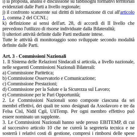
i) la proposta, analisi e discussione su fabbisogni formativi territoriali
evidenziati dalle Parti a livello regionale;
j) il confronto scaturente sui diritti di informazione di cui all'
articolo
1
, comma 2 del CCNL;
k) definizione ai sensi dell'art. 28, di accordi di II livello che
prevedono l'utilizzo di risorse individuate dalla Bilateralità;
l) ulteriori attività definite dalle Parti mediante intese.
Tutte le attività di monitoraggio sono sviluppate secondo modalità
definite dalle Parti.
Art. 3 - Commissioni Nazionali
1. Il Sistema delle Relazioni Sindacali si articola, a livello nazionale,
nelle seguenti Commissioni Nazionali Bilaterali:
a) Commissione Paritetica;
b) Commissione Osservatorio e Comunicazione;
c) Commissione Prestazioni;
d) Commissione per la Salute e la Sicurezza sul Lavoro;
e) Commissione per le Pari Opportunità;
2. Le Commissioni Nazionali sono composte ciascuna da sei
membri effettivi, dei quali tre sono designati da Assolavoro e tre da
Felsa Cisl, Nidil Cgil, UilTemp. Per ogni membro effettivo può
essere nominato un supplente.
3. Le Commissioni Nazionali hanno sede presso EBITEMP, di cui
al successivo articolo 10 che ne curerà la segreteria tecnica e ne
sosterrà i relativi costi di gestione, compresi i rimborsi delle spese