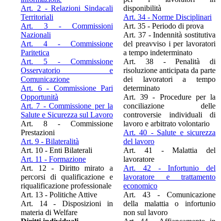
Art. 2 - Relazioni Sindacali
disponibilità
Territoriali
Art. 34 - Norme Disciplinari
Art. 3 - Commissioni
Art. 35 - Periodo di prova
Nazionali
Art. 37 - Indennità sostitutiva
Art. 4 - Commissione
del preavviso i per lavoratori
Paritetica
a tempo indeterminato
Art. 5 - Commissione
Art. 38 - Penalità di
Osservatorio e
risoluzione anticipata da parte
Comunicazione
dei lavoratori a tempo
Art. 6 - Commissione Pari
determinato
Opportunità
Art. 39 - Procedure per la
Art. 7 - Commissione per la
conciliazione delle
Salute e Sicurezza sul Lavoro
controversie individuali di
Art. 8 - Commissione
lavoro e arbitrato volontario
Prestazioni
Art. 40 - Salute e sicurezza
Art. 9 - Bilateralità
del lavoro
Art. 10 - Enti Bilaterali
Art. 41 - Malattia del
Art. 11 - Formazione
lavoratore
Art. 12 - Diritto mirato a
Art. 42 - Infortunio del
percorsi di qualificazione e
lavoratore e trattamento
riqualificazione professionale
economico
Art. 13 - Politiche Attive
Art. 43 - Comunicazione
Art. 14 - Disposizioni in
della malattia o infortunio
materia di Welfare
non sul lavoro