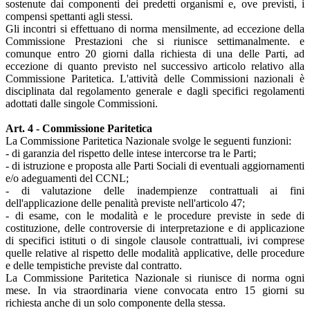
sostenute dai componenti dei predetti organismi e, ove previsti, i
compensi spettanti agli stessi.
Gli incontri si effettuano di norma mensilmente, ad eccezione della
Commissione Prestazioni che si riunisce settimanalmente. e
comunque entro 20 giorni dalla richiesta di una delle Parti, ad
eccezione di quanto previsto nel successivo articolo relativo alla
Commissione Paritetica. L'attività delle Commissioni nazionali è
disciplinata dal regolamento generale e dagli specifici regolamenti
adottati dalle singole Commissioni.
Art. 4 - Commissione Paritetica
La Commissione Paritetica Nazionale svolge le seguenti funzioni:
- di garanzia del rispetto delle intese intercorse tra le Parti;
- di istruzione e proposta alle Parti Sociali di eventuali aggiornamenti
e/o adeguamenti del CCNL;
- di valutazione delle inadempienze contrattuali ai fini
dell'applicazione delle penalità previste nell'articolo 47;
- di esame, con le modalità e le procedure previste in sede di
costituzione, delle controversie di interpretazione e di applicazione
di specifici istituti o di singole clausole contrattuali, ivi comprese
quelle relative al rispetto delle modalità applicative, delle procedure
e delle tempistiche previste dal contratto.
La Commissione Paritetica Nazionale si riunisce di norma ogni
mese. In via straordinaria viene convocata entro 15 giorni su
richiesta anche di un solo componente della stessa.