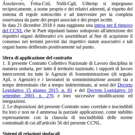
Assolavoro, Felsa-Cisl, Nidil-Cgil, Uiltemp si impegnano
reciprocamente, a nome proprio e dei relativi aderenti, al rispetto del
sistema di regole sottoscritto e ad intervenire per la completa
osservanza da parte dei propri associati e dei propri iscritti.
In data 21 dicembre 2018 è stata raggiunta una
intesa per il rinnovo
del CCNL
che le Parti stipulanti hanno sottoposto all'attenzione dei
rispettivi organi deliberativi e/o assembleari al fine di acquisirne il
consenso nei termini previsti dai rispettivi statuti associativi e tali
organi hanno deliberato positivamente sul punto.
Sfera di applicazione del contratto
1. Il presente Contratto Collettivo Nazionale di Lavoro disciplina in
maniera unitaria, per tutto il territorio nazionale, i rapporti di lavoro
intercorrenti tra tutte le Agenzie di Somministrazione (di seguito
ApL o Agenzie) e i lavoratori in somministrazione assunti sia a
tempo determinato che a tempo indeterminato, ai sensi del
Decreto
Legislativo 15 giugno 2015, n. 81
e del
Decreto Legislativo 10
settembre 2003, n. 276
e loro successive modificazioni ed
integrazioni.
2. Le disposizioni del presente Contratto sono correlate e inscindibili
fra loro e non ne è ammessa la parziale applicazione, come stabilito
espressamente con la clausola di inscindibilità delle norme
contrattuali di cui all'articolo 56 del presente CCNL.
Sistemi di relazioni sindacali