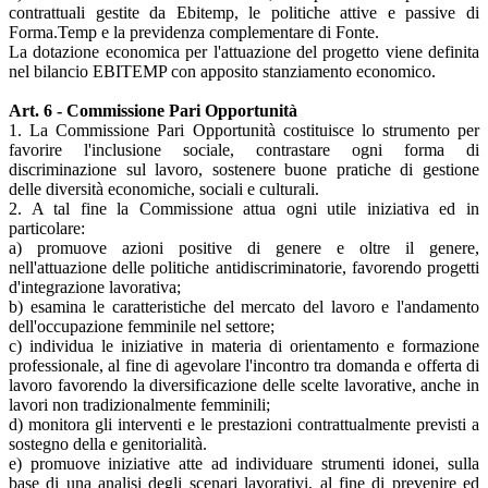
contrattuali gestite da Ebitemp, le politiche attive e passive di
Forma.Temp e la previdenza complementare di Fonte.
La dotazione economica per l'attuazione del progetto viene definita
nel bilancio EBITEMP con apposito stanziamento economico.
Art. 6 - Commissione Pari Opportunità
1. La Commissione Pari Opportunità costituisce lo strumento per
favorire l'inclusione sociale, contrastare ogni forma di
discriminazione sul lavoro, sostenere buone pratiche di gestione
delle diversità economiche, sociali e culturali.
2. A tal fine la Commissione attua ogni utile iniziativa ed in
particolare:
a) promuove azioni positive di genere e oltre il genere,
nell'attuazione delle politiche antidiscriminatorie, favorendo progetti
d'integrazione lavorativa;
b) esamina le caratteristiche del mercato del lavoro e l'andamento
dell'occupazione femminile nel settore;
c) individua le iniziative in materia di orientamento e formazione
professionale, al fine di agevolare l'incontro tra domanda e offerta di
lavoro favorendo la diversificazione delle scelte lavorative, anche in
lavori non tradizionalmente femminili;
d) monitora gli interventi e le prestazioni contrattualmente previsti a
sostegno della e genitorialità.
e) promuove iniziative atte ad individuare strumenti idonei, sulla
base di una analisi degli scenari lavorativi, al fine di prevenire ed