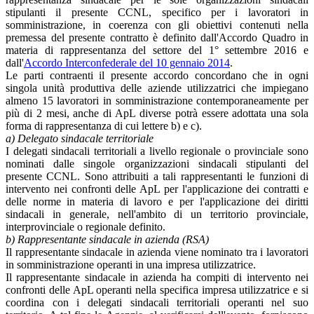
stipulanti il presente CCNL, specifico per i lavoratori in
somministrazione, in coerenza con gli obiettivi contenuti nella
premessa del presente contratto è definito dall'Accordo Quadro in
materia di rappresentanza del settore del 1° settembre 2016 e
dall'
Accordo Interconfederale del 10 gennaio 2014
.
Le parti contraenti il presente accordo concordano che in ogni
singola unità produttiva delle aziende utilizzatrici che impiegano
almeno 15 lavoratori in somministrazione contemporaneamente per
più di 2 mesi, anche di ApL diverse potrà essere adottata una sola
forma di rappresentanza di cui lettere b) e c).
a) Delegato sindacale territoriale
I delegati sindacali territoriali a livello regionale o provinciale sono
nominati dalle singole organizzazioni sindacali stipulanti del
presente CCNL. Sono attribuiti a tali rappresentanti le funzioni di
intervento nei confronti delle ApL per l'applicazione dei contratti e
delle norme in materia di lavoro e per l'applicazione dei diritti
sindacali in generale, nell'ambito di un territorio provinciale,
interprovinciale o regionale definito.
b) Rappresentante sindacale in azienda (RSA)
Il rappresentante sindacale in azienda viene nominato tra i lavoratori
in somministrazione operanti in una impresa utilizzatrice.
Il rappresentante sindacale in azienda ha compiti di intervento nei
confronti delle ApL operanti nella specifica impresa utilizzatrice e si
coordina con i delegati sindacali territoriali operanti nel suo