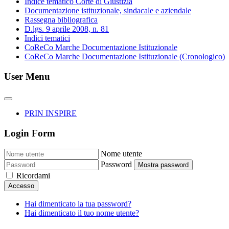
Indice tematico Corte di Giustizia
Documentazione istituzionale, sindacale e aziendale
Rassegna bibliografica
D.lgs. 9 aprile 2008, n. 81
Indici tematici
CoReCo Marche Documentazione Istituzionale
CoReCo Marche Documentazione Istituzionale (Cronologico)
User Menu
PRIN INSPIRE
Login Form
Nome utente
Password
Mostra password
Ricordami
Accesso
Hai dimenticato la tua password?
Hai dimenticato il tuo nome utente?