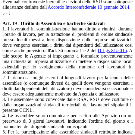
Eventuali controversie inerenti le elezioni delle RSU sono sottoposte
alle istanze definite dall'
Accordo Interconfederale 10 gennaio 2014
.
[…]
Art. 19 - Diritto di Assemblea e bacheche sindacali
1. I lavoratori in somministrazione hanno diritto a riunirsi, durante
l'orario di lavoro, per la trattazione di problemi di ordine sindacale
presso locali messi a loro disposizione dalle imprese utilizzatrici,
dove vengono esercitati i diritti dai dipendenti dell'utilizzatore così
come anche previsto dall'art. 36 comma 1 e 2 del
D.Lgs 81/2015
. A
tale scopo le Agenzie si impegnano a formulare preventivamente
una richiesta all'impresa utilizzatrice di mettere a disposizione locali
aziendali per lo svolgimento della riunione dei lavoratori in
somministrazione.
2. Il ricorso a luoghi esterni al luogo di lavoro per la tenuta delle
assemblee (o comunque diversi da quelli dove vengono esercitati i
diritti dai dipendenti dell'utilizzatore) deve considerarsi eccezionale e
deve essere adeguatamente motivato da Agenzia e utilizzatore.
3. Le assemblee sono convocate dalle RSA, RSU dove costituite o
dalle organizzazioni sindacali territoriali dei lavoratori stipulanti il
presente CCNL.
4. Le assemblee sono comunicate per iscritto alle Agenzie con un
preavviso di 3 giorni lavorativi, indicando l'ordine del giorno e i
nominativi dei dirigenti sindacali partecipanti.
5. Per la partecipazione alle assemblee sindacali retribuite indicate