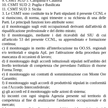
9. CSMT SUD 1: Campania e Calabria
10. CSMT SUD 2: Puglia e Basilicata
11. CSMT SUD 3: Sicilia
3. Le CSMT sono costituite tra le Parti stipulanti il presente CCNL e
si riuniscono, di norma, ogni trimestre o su richiesta di una delle
Parti. Le principali funzioni loro attribuite sono:
a) il monitoraggio sugli esiti occupazionali derivanti dall'attività di
riqualificazione professionale e del diritto mirato;
b) il monitoraggio, mediante i dati ricavabili dal SIU di cui
all'articolo 53 del presente CCNL, su apprendistato e formazione
continua;
c) il monitoraggio in merito all'interlocuzione tra OO.SS. regionali
e/o territoriali e singola ApL per l'attivazione della procedura per
mancanza di occasioni di lavoro;
d) il monitoraggio degli accordi istituzionali stipulati nell'ambito del
livello territoriale di competenza che prevedano l'utilizzo di risorse
Forma.Temp;
e) il monitoraggio sui contratti di somministrazione con Monte Ore
Garantito;
f) il monitoraggio sugli accordi di produttività stipulati in conformità
con l'Accordo Interconfederale;
g) gli accordi ed il monitoraggio sulle azioni di sistema;
h) incontri con ogni singola Agenzia presente sul territorio di
competenza al fine di analizzarne l'andamento occupazionale e di
mercato;