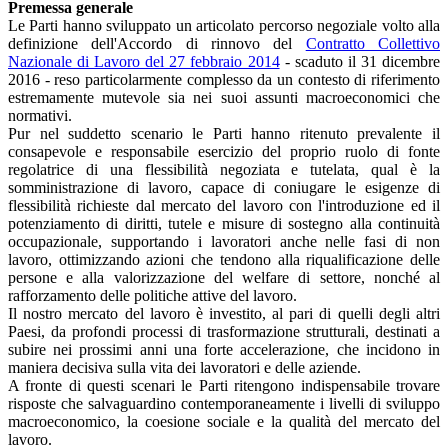
Premessa generale
Le Parti hanno sviluppato un articolato percorso negoziale volto alla
definizione dell'Accordo di rinnovo del
Contratto Collettivo
Nazionale di Lavoro del 27 febbraio 2014
- scaduto il 31 dicembre
2016 - reso particolarmente complesso da un contesto di riferimento
estremamente mutevole sia nei suoi assunti macroeconomici che
normativi.
Pur nel suddetto scenario le Parti hanno ritenuto prevalente il
consapevole e responsabile esercizio del proprio ruolo di fonte
regolatrice di una flessibilità negoziata e tutelata, qual è la
somministrazione di lavoro, capace di coniugare le esigenze di
flessibilità richieste dal mercato del lavoro con l'introduzione ed il
potenziamento di diritti, tutele e misure di sostegno alla continuità
occupazionale, supportando i lavoratori anche nelle fasi di non
lavoro, ottimizzando azioni che tendono alla riqualificazione delle
persone e alla valorizzazione del welfare di settore, nonché al
rafforzamento delle politiche attive del lavoro.
Il nostro mercato del lavoro è investito, al pari di quelli degli altri
Paesi, da profondi processi di trasformazione strutturali, destinati a
subire nei prossimi anni una forte accelerazione, che incidono in
maniera decisiva sulla vita dei lavoratori e delle aziende.
A fronte di questi scenari le Parti ritengono indispensabile trovare
risposte che salvaguardino contemporaneamente i livelli di sviluppo
macroeconomico, la coesione sociale e la qualità del mercato del
lavoro.