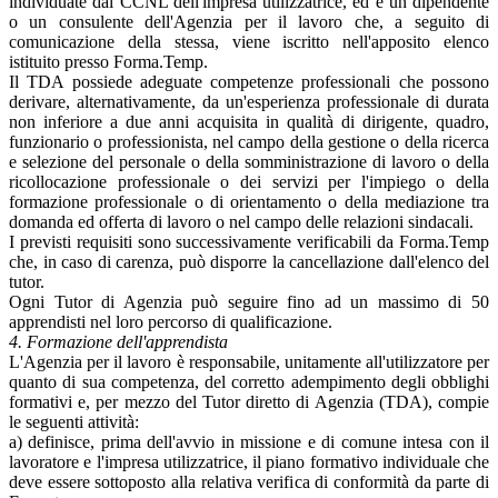
individuate dal CCNL dell'impresa utilizzatrice, ed è un dipendente
o un consulente dell'Agenzia per il lavoro che, a seguito di
comunicazione della stessa, viene iscritto nell'apposito elenco
istituito presso Forma.Temp.
Il TDA possiede adeguate competenze professionali che possono
derivare, alternativamente, da un'esperienza professionale di durata
non inferiore a due anni acquisita in qualità di dirigente, quadro,
funzionario o professionista, nel campo della gestione o della ricerca
e selezione del personale o della somministrazione di lavoro o della
ricollocazione professionale o dei servizi per l'impiego o della
formazione professionale o di orientamento o della mediazione tra
domanda ed offerta di lavoro o nel campo delle relazioni sindacali.
I previsti requisiti sono successivamente verificabili da Forma.Temp
che, in caso di carenza, può disporre la cancellazione dall'elenco del
tutor.
Ogni Tutor di Agenzia può seguire fino ad un massimo di 50
apprendisti nel loro percorso di qualificazione.
4. Formazione dell'apprendista
L'Agenzia per il lavoro è responsabile, unitamente all'utilizzatore per
quanto di sua competenza, del corretto adempimento degli obblighi
formativi e, per mezzo del Tutor diretto di Agenzia (TDA), compie
le seguenti attività:
a) definisce, prima dell'avvio in missione e di comune intesa con il
lavoratore e l'impresa utilizzatrice, il piano formativo individuale che
deve essere sottoposto alla relativa verifica di conformità da parte di