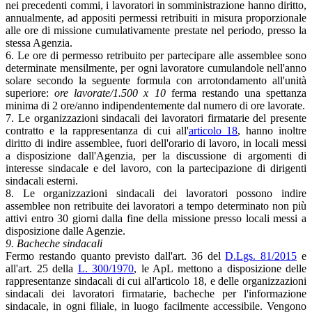
nei precedenti commi, i lavoratori in somministrazione hanno diritto,
annualmente, ad appositi permessi retribuiti in misura proporzionale
alle ore di missione cumulativamente prestate nel periodo, presso la
stessa Agenzia.
6. Le ore di permesso retribuito per partecipare alle assemblee sono
determinate mensilmente, per ogni lavoratore cumulandole nell'anno
solare secondo la seguente formula con arrotondamento all'unità
superiore:
ore lavorate/1.500 x 10
ferma restando una spettanza
minima di 2 ore/anno indipendentemente dal numero di ore lavorate.
7. Le organizzazioni sindacali dei lavoratori firmatarie del presente
contratto e la rappresentanza di cui all'
articolo 18
, hanno inoltre
diritto di indire assemblee, fuori dell'orario di lavoro, in locali messi
a disposizione dall'Agenzia, per la discussione di argomenti di
interesse sindacale e del lavoro, con la partecipazione di dirigenti
sindacali esterni.
8. Le organizzazioni sindacali dei lavoratori possono indire
assemblee non retribuite dei lavoratori a tempo determinato non più
attivi entro 30 giorni dalla fine della missione presso locali messi a
disposizione dalle Agenzie.
9. Bacheche sindacali
Fermo restando quanto previsto dall'art. 36 del
D.Lgs. 81/2015
e
all'art. 25 della
L. 300/1970
, le ApL mettono a disposizione delle
rappresentanze sindacali di cui all'articolo 18, e delle organizzazioni
sindacali dei lavoratori firmatarie, bacheche per l'informazione
sindacale, in ogni filiale, in luogo facilmente accessibile. Vengono