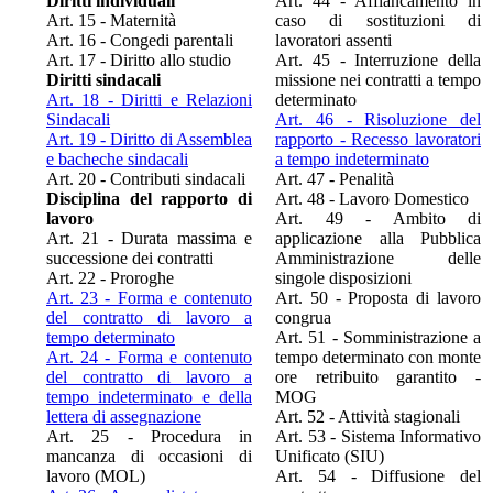
Diritti individuali
Art. 44 - Affiancamento in
Art. 15 - Maternità
caso di sostituzioni di
Art. 16 - Congedi parentali
lavoratori assenti
Art. 17 - Diritto allo studio
Art. 45 - Interruzione della
Diritti sindacali
missione nei contratti a tempo
Art. 18 - Diritti e Relazioni
determinato
Sindacali
Art. 46 - Risoluzione del
Art. 19 - Diritto di Assemblea
rapporto - Recesso lavoratori
e bacheche sindacali
a tempo indeterminato
Art. 20 - Contributi sindacali
Art. 47 - Penalità
Disciplina del rapporto di
Art. 48 - Lavoro Domestico
lavoro
Art. 49 - Ambito di
Art. 21 - Durata massima e
applicazione alla Pubblica
successione dei contratti
Amministrazione delle
Art. 22 - Proroghe
singole disposizioni
Art. 23 - Forma e contenuto
Art. 50 - Proposta di lavoro
del contratto di lavoro a
congrua
tempo determinato
Art. 51 - Somministrazione a
Art. 24 - Forma e contenuto
tempo determinato con monte
del contratto di lavoro a
ore retribuito garantito -
tempo indeterminato e della
MOG
lettera di assegnazione
Art. 52 - Attività stagionali
Art. 25 - Procedura in
Art. 53 - Sistema Informativo
mancanza di occasioni di
Unificato (SIU)
lavoro (MOL)
Art. 54 - Diffusione del