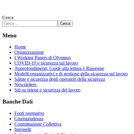
Cerca
Cerca
Menu
Home
Organizzazione
I Working Papers di Olympus
COVID-19 e sicurezza sul lavoro
Approfondimenti, Guide alla lettura e Rassegne
Modelli organizzativi e di gestione della sicurezza sul lavoro
Salute e sicurezza degli operatori della sicurezza
Newsletters
Siti su igiene e sicurezza del lavoro
Banche Dati
Fonti normative
Giurisprudenza
Contrattazione Collettiva
Interpelli