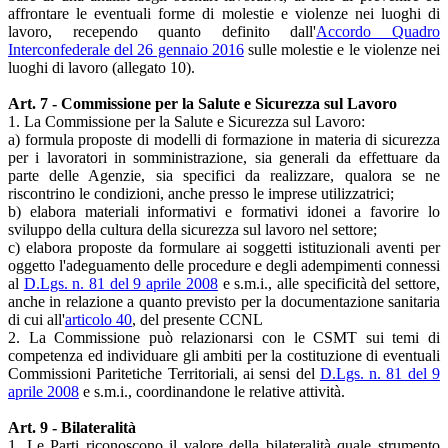
affrontare le eventuali forme di molestie e violenze nei luoghi di
lavoro, recependo quanto definito dall'
Accordo Quadro
Interconfederale del 26 gennaio 2016
sulle molestie e le violenze nei
luoghi di lavoro (allegato 10).
Art. 7 - Commissione per la Salute e Sicurezza sul Lavoro
1. La Commissione per la Salute e Sicurezza sul Lavoro:
a) formula proposte di modelli di formazione in materia di sicurezza
per i lavoratori in somministrazione, sia generali da effettuare da
parte delle Agenzie, sia specifici da realizzare, qualora se ne
riscontrino le condizioni, anche presso le imprese utilizzatrici;
b) elabora materiali informativi e formativi idonei a favorire lo
sviluppo della cultura della sicurezza sul lavoro nel settore;
c) elabora proposte da formulare ai soggetti istituzionali aventi per
oggetto l'adeguamento delle procedure e degli adempimenti connessi
al
D.Lgs. n. 81 del 9 aprile 2008
e s.m.i., alle specificità del settore,
anche in relazione a quanto previsto per la documentazione sanitaria
di cui all'
articolo 40
, del presente CCNL
2. La Commissione può relazionarsi con le CSMT sui temi di
competenza ed individuare gli ambiti per la costituzione di eventuali
Commissioni Paritetiche Territoriali, ai sensi del
D.Lgs. n. 81 del 9
aprile 2008
e s.m.i., coordinandone le relative attività.
Art. 9 - Bilateralità
1. Le Parti riconoscono il valore della bilateralità quale strumento