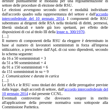
definire puntualmente le modalità per una regolamentazione di
settore delle procedure di elezione delle RSU.
Le elezioni avvengono secondo criteri e modalità individuate
dall'accordo quadro sulla rappresentanza del settore e dall'
accordo
interconfederale del 10 gennaio 2014
. I componenti delle RSU
subentrano ai dirigenti delle RSA nella titolarità di diritti, permessi,
libertà sindacali e tutele già loro spettanti, per effetto delle
disposizioni di cui al titolo III della
legge n. 300/1970
.
[…]
Il numero di componenti della RSU da eleggere è determinato in
base al numero di lavoratori somministrati in forza all'impresa
utilizzatrice, a prescindere dall'ApL di cui sono dipendenti, secondo
lo schema seguente:
da 16 a 50 somministrati = 3
da 51 a 90 somministrati = 4
da 91 a 150 somministrati = 6
da 151 somministrati in su = 9
2. Comunicazione e durata in carica
[…]
Le RSA e le RSU sono titolari dei diritti e delle prerogative previste
dalla legge, dagli accordi di settore, dall'
accordo interconfederale del
10 gennaio 2014
e dal presente CCNL.
Eventuali controversie che dovessero sorgere in merito
all'applicazione della presente normativa sono sottoposte alla
Commissione Paritetica.