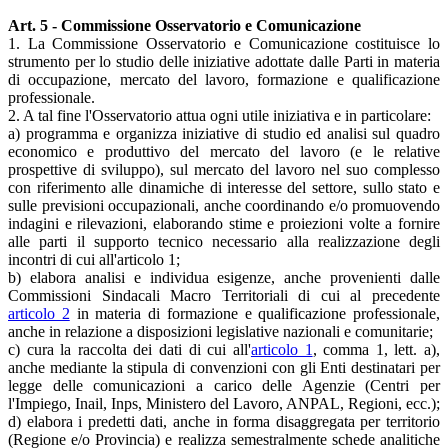
Art. 5 - Commissione Osservatorio e Comunicazione
1. La Commissione Osservatorio e Comunicazione costituisce lo
strumento per lo studio delle iniziative adottate dalle Parti in materia
di occupazione, mercato del lavoro, formazione e qualificazione
professionale.
2. A tal fine l'Osservatorio attua ogni utile iniziativa e in particolare:
a) programma e organizza iniziative di studio ed analisi sul quadro
economico e produttivo del mercato del lavoro (e le relative
prospettive di sviluppo), sul mercato del lavoro nel suo complesso
con riferimento alle dinamiche di interesse del settore, sullo stato e
sulle previsioni occupazionali, anche coordinando e/o promuovendo
indagini e rilevazioni, elaborando stime e proiezioni volte a fornire
alle parti il supporto tecnico necessario alla realizzazione degli
incontri di cui all'articolo 1;
b) elabora analisi e individua esigenze, anche provenienti dalle
Commissioni Sindacali Macro Territoriali di cui al precedente
articolo 2
in materia di formazione e qualificazione professionale,
anche in relazione a disposizioni legislative nazionali e comunitarie;
c) cura la raccolta dei dati di cui all'
articolo 1
, comma 1, lett. a),
anche mediante la stipula di convenzioni con gli Enti destinatari per
legge delle comunicazioni a carico delle Agenzie (Centri per
l'Impiego, Inail, Inps, Ministero del Lavoro, ANPAL, Regioni, ecc.);
d) elabora i predetti dati, anche in forma disaggregata per territorio
(Regione e/o Provincia) e realizza semestralmente schede analitiche