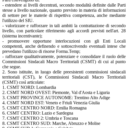
- estendere ai livelli decentrati, secondo modalità definite dalle Parti
stesse a livello nazionale, quanto previsto in materia di informazioni
di settore per le materie di rispettiva competenza, anche mediante
l'utilizzo del SIU.
- valorizzare e rafforzare in tali ambiti la contrattazione di secondo
livello, con particolare riferimento agli accordi previsti nell'art. 28
(sistema incentivante);
- promuovere opportune interlocuzioni con gli Enti Locali
competenti, anche definendo e sottoscrivendo eventuali intese che
prevedano l'utilizzo di risorse Forma.Temp;
- rafforzare qualitativamente, potenziare e consolidare il ruolo delle
Commissioni Sindacali Macro Territoriali (CSMT) di cui al punto
che segue.
2. Sono istituite, in luogo delle preesistenti commissioni sindacali
territoriali (CST), le Commissioni Sindacali Macro Territoriali
(CSMT) così articolate:
1. CSMT NORD: Lombardia
2. CSMT NORD OVEST: Piemonte, Val d'Aosta e Liguria
3. CSMT PROVINCE AUTONOME: Trentino Alto Adige
4. CSMT NORD EST: Veneto e Friuli Venezia Giulia
5. CSMT CENTRO NORD: Emilia Romagna
6. CSMT CENTRO: Lazio e Sardegna
7. CSMT CENTRO 2: Umbria e Toscana
8. CSMT CENTRO SUD: Marche, Abruzzo e Molise