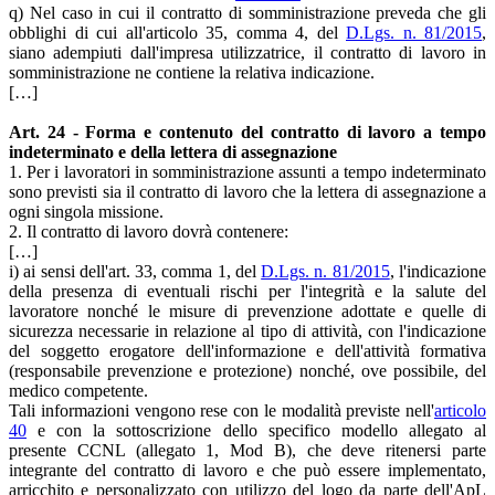
q) Nel caso in cui il contratto di somministrazione preveda che gli
obblighi di cui all'articolo 35, comma 4, del
D.Lgs. n. 81/2015
,
siano adempiuti dall'impresa utilizzatrice, il contratto di lavoro in
somministrazione ne contiene la relativa indicazione.
[…]
Art. 24 - Forma e contenuto del contratto di lavoro a tempo
indeterminato e della lettera di assegnazione
1. Per i lavoratori in somministrazione assunti a tempo indeterminato
sono previsti sia il contratto di lavoro che la lettera di assegnazione a
ogni singola missione.
2. Il contratto di lavoro dovrà contenere:
[…]
i) ai sensi dell'art. 33, comma 1, del
D.Lgs. n. 81/2015
, l'indicazione
della presenza di eventuali rischi per l'integrità e la salute del
lavoratore nonché le misure di prevenzione adottate e quelle di
sicurezza necessarie in relazione al tipo di attività, con l'indicazione
del soggetto erogatore dell'informazione e dell'attività formativa
(responsabile prevenzione e protezione) nonché, ove possibile, del
medico competente.
Tali informazioni vengono rese con le modalità previste nell'
articolo
40
e con la sottoscrizione dello specifico modello allegato al
presente CCNL (allegato 1, Mod B), che deve ritenersi parte
integrante del contratto di lavoro e che può essere implementato,
arricchito e personalizzato con utilizzo del logo da parte dell'ApL