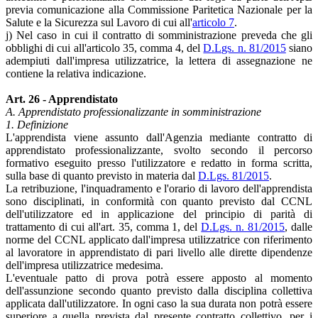
previa comunicazione alla Commissione Paritetica Nazionale per la
Salute e la Sicurezza sul Lavoro di cui all'
articolo 7
.
j) Nel caso in cui il contratto di somministrazione preveda che gli
obblighi di cui all'articolo 35, comma 4, del
D.Lgs. n. 81/2015
siano
adempiuti dall'impresa utilizzatrice, la lettera di assegnazione ne
contiene la relativa indicazione.
Art. 26 - Apprendistato
A. Apprendistato professionalizzante in somministrazione
1. Definizione
L'apprendista viene assunto dall'Agenzia mediante contratto di
apprendistato professionalizzante, svolto secondo il percorso
formativo eseguito presso l'utilizzatore e redatto in forma scritta,
sulla base di quanto previsto in materia dal
D.Lgs. 81/2015
.
La retribuzione, l'inquadramento e l'orario di lavoro dell'apprendista
sono disciplinati, in conformità con quanto previsto dal CCNL
dell'utilizzatore ed in applicazione del principio di parità di
trattamento di cui all'art. 35, comma 1, del
D.Lgs. n. 81/2015
, dalle
norme del CCNL applicato dall'impresa utilizzatrice con riferimento
al lavoratore in apprendistato di pari livello alle dirette dipendenze
dell'impresa utilizzatrice medesima.
L'eventuale patto di prova potrà essere apposto al momento
dell'assunzione secondo quanto previsto dalla disciplina collettiva
applicata dall'utilizzatore. In ogni caso la sua durata non potrà essere
superiore a quella prevista dal presente contratto collettivo, per i