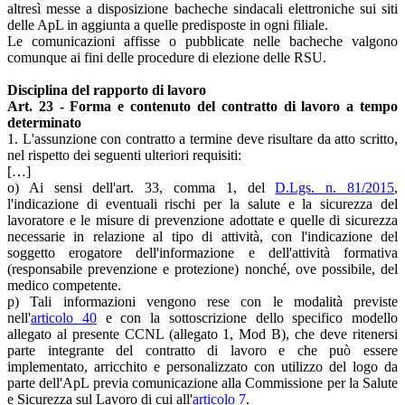
altresì messe a disposizione bacheche sindacali elettroniche sui siti
delle ApL in aggiunta a quelle predisposte in ogni filiale.
Le comunicazioni affisse o pubblicate nelle bacheche valgono
comunque ai fini delle procedure di elezione delle RSU.
Disciplina del rapporto di lavoro
Art. 23 - Forma e contenuto del contratto di lavoro a tempo
determinato
1. L'assunzione con contratto a termine deve risultare da atto scritto,
nel rispetto dei seguenti ulteriori requisiti:
[…]
o) Ai sensi dell'art. 33, comma 1, del
D.Lgs. n. 81/2015
,
l'indicazione di eventuali rischi per la salute e la sicurezza del
lavoratore e le misure di prevenzione adottate e quelle di sicurezza
necessarie in relazione al tipo di attività, con l'indicazione del
soggetto erogatore dell'informazione e dell'attività formativa
(responsabile prevenzione e protezione) nonché, ove possibile, del
medico competente.
p) Tali informazioni vengono rese con le modalità previste
nell'
articolo 40
e con la sottoscrizione dello specifico modello
allegato al presente CCNL (allegato 1, Mod B), che deve ritenersi
parte integrante del contratto di lavoro e che può essere
implementato, arricchito e personalizzato con utilizzo del logo da
parte dell'ApL previa comunicazione alla Commissione per la Salute
e Sicurezza sul Lavoro di cui all'
articolo 7
.