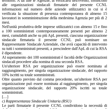
territorio. A tal fine le Agenzie, al verificarsi dell'evento, forniscono
alle organizzazioni sindacali firmatarie del presente CCNL
informazioni sul numero delle aziende utilizzatrici in cui si è
verificata la situazione di presenza contemporanea di almeno 15
lavoratori in somministrazione della medesima Agenzia per più di 2
mesi.
Nell'unità produttiva delle imprese utilizzatrici con almeno 15 e fino
a 100 somministrati contemporaneamente presenti per almeno 2
mesi, cumulabili anche su più ApL presenti, ciascuna organizzazione
sindacale firmataria il presente CCNL può nominare un
Rappresentante Sindacale Aziendale, che avrà capacità di intervento
su tutti i somministrati presenti, a prescindere dall'ApL di cui la RSA
è dipendente.
Al superamento dei 100 somministrati è facoltà delle Organizzazioni
sindacali procedere alla nomina di una seconda RSA.
Un'ulteriore RSA per organizzazione può essere nominata al
raggiungimento, per singola organizzazione sindacale, del rapporto
10% iscritti su totale somministrati.
Oltre quanto previsto dal comma precedente, un'ulteriore RSA per
organizzazione può essere nominata al raggiungimento, per singola
organizzazione sindacale, del rapporto 20% iscritti su totale
somministrati.
[…]
c) Rappresentanza Sindacale Unitaria (RSU)
Le parti firmatarie il presente CCNL condividono la necessità di