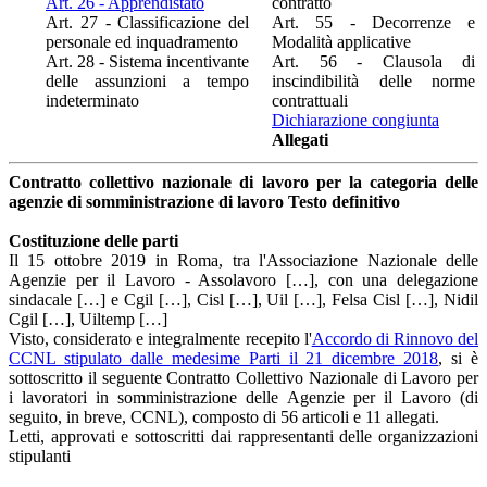
Art. 26 - Apprendistato
contratto
Art. 27 - Classificazione del
Art. 55 - Decorrenze e
personale ed inquadramento
Modalità applicative
Art. 28 - Sistema incentivante
Art. 56 - Clausola di
delle assunzioni a tempo
inscindibilità delle norme
indeterminato
contrattuali
Dichiarazione congiunta
Allegati
Contratto collettivo nazionale di lavoro per la categoria delle
agenzie di somministrazione di lavoro Testo definitivo
Costituzione delle parti
Il 15 ottobre 2019 in Roma, tra l'Associazione Nazionale delle
Agenzie per il Lavoro - Assolavoro […], con una delegazione
sindacale […] e Cgil […], Cisl […], Uil […], Felsa Cisl […], Nidil
Cgil […], Uiltemp […]
Visto, considerato e integralmente recepito l'
Accordo di Rinnovo del
CCNL stipulato dalle medesime Parti il 21 dicembre 2018
, si è
sottoscritto il seguente Contratto Collettivo Nazionale di Lavoro per
i lavoratori in somministrazione delle Agenzie per il Lavoro (di
seguito, in breve, CCNL), composto di 56 articoli e 11 allegati.
Letti, approvati e sottoscritti dai rappresentanti delle organizzazioni
stipulanti