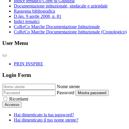
Indice tematico Corte di Giustizia
Documentazione istituzionale, sindacale e aziendale
Rassegna bibliografica
D.lgs. 9 aprile 2008, n. 81
Indici tematici
CoReCo Marche Documentazione Istituzionale
CoReCo Marche Documentazione Istituzionale (Cronologico)
User Menu
PRIN INSPIRE
Login Form
Nome utente
Password
Mostra password
Ricordami
Accesso
Hai dimenticato la tua password?
Hai dimenticato il tuo nome utente?