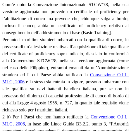
Com’è noto la Convenzione Internazionale STCW’78, nella sua
versione aggiornata non prevede un certificate of proficiency per
l’abilitazione di cuoco ma prevede che, chiunque salga a bordo,
incluso il cuoco, abbia un certificate of proficiency relativo al
conseguimento dell’addestramento di base (Basic Training).
Pertanto i marittimi stranieri imbarcati con la qualifica di cuoco, in
possesso di un’attestazione relativa all’acquisizione di tale qualifica e
del certificate of proficiency sopra indicato, rilasciato in conformità
alla Convenzione STCW’78, nella sua versione aggiornata (come
nel caso delle Filippine), entrambi emanati da un’Amministrazione
straniera ed il cui Paese abbia ratificato la
Convenzione O.I.L.
MLC, 2006
e la stessa sia entrata in vigore, possono imbarcare con
tale qualifica su navi battenti bandiera italiana, pur se non in
possesso del diploma di capacità professionale di cuoco di bordo di
cui alla Legge 4 agosto 1955, n. 727, in quanto tale requisito viene
richiesto solo per i marittimi italiani.
2 b) Per i Paesi che non hanno ratificato la
Convenzione O.I.L.
MLC, 2006
, in base alle Linee Guida B3.2.2. punto 3, “l’Autorità
competente dovrà prevedere il riconoscimento, ove appropriato, di