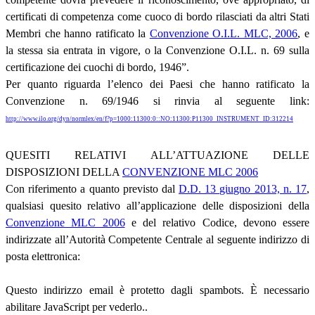
certificati di competenza come cuoco di bordo rilasciati da altri Stati
Membri che hanno ratificato la
Convenzione O.I.L. MLC, 2006
, e
la stessa sia entrata in vigore, o la Convenzione O.I.L. n. 69 sulla
certificazione dei cuochi di bordo, 1946”.
Per quanto riguarda l’elenco dei Paesi che hanno ratificato la
Convenzione n. 69/1946 si rinvia al seguente link:
http://www.ilo.org/dyn/normlex/en/f?p=1000:11300:0::NO:11300:P11300_INSTRUMENT_ID:312214
QUESITI RELATIVI ALL’ATTUAZIONE DELLE
DISPOSIZIONI DELLA
CONVENZIONE MLC 2006
Con riferimento a quanto previsto dal
D.D. 13 giugno 2013, n. 17
,
qualsiasi quesito relativo all’applicazione delle disposizioni della
Convenzione MLC 2006
e del relativo Codice, devono essere
indirizzate all’Autorità Competente Centrale al seguente indirizzo di
posta elettronica:
Questo indirizzo email è protetto dagli spambots. È necessario
abilitare JavaScript per vederlo.
.