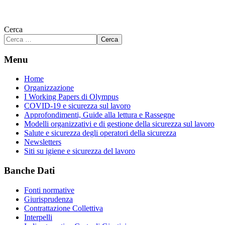
Cerca
Cerca
Menu
Home
Organizzazione
I Working Papers di Olympus
COVID-19 e sicurezza sul lavoro
Approfondimenti, Guide alla lettura e Rassegne
Modelli organizzativi e di gestione della sicurezza sul lavoro
Salute e sicurezza degli operatori della sicurezza
Newsletters
Siti su igiene e sicurezza del lavoro
Banche Dati
Fonti normative
Giurisprudenza
Contrattazione Collettiva
Interpelli