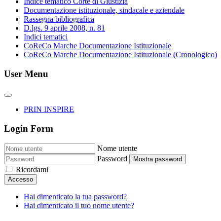
Indice tematico Corte di Giustizia
Documentazione istituzionale, sindacale e aziendale
Rassegna bibliografica
D.lgs. 9 aprile 2008, n. 81
Indici tematici
CoReCo Marche Documentazione Istituzionale
CoReCo Marche Documentazione Istituzionale (Cronologico)
User Menu
PRIN INSPIRE
Login Form
Nome utente
Password
Mostra password
Ricordami
Accesso
Hai dimenticato la tua password?
Hai dimenticato il tuo nome utente?