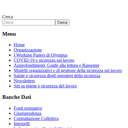
Cerca
Cerca
Menu
Home
Organizzazione
I Working Papers di Olympus
COVID-19 e sicurezza sul lavoro
Approfondimenti, Guide alla lettura e Rassegne
Modelli organizzativi e di gestione della sicurezza sul lavoro
Salute e sicurezza degli operatori della sicurezza
Newsletters
Siti su igiene e sicurezza del lavoro
Banche Dati
Fonti normative
Giurisprudenza
Contrattazione Collettiva
Interpelli