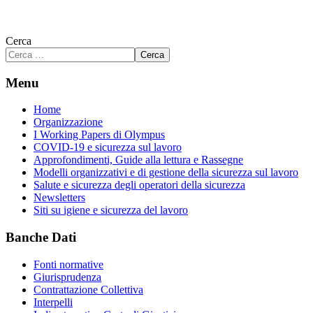
Cerca
Cerca
Menu
Home
Organizzazione
I Working Papers di Olympus
COVID-19 e sicurezza sul lavoro
Approfondimenti, Guide alla lettura e Rassegne
Modelli organizzativi e di gestione della sicurezza sul lavoro
Salute e sicurezza degli operatori della sicurezza
Newsletters
Siti su igiene e sicurezza del lavoro
Banche Dati
Fonti normative
Giurisprudenza
Contrattazione Collettiva
Interpelli