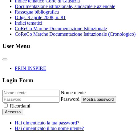
Indice tematico Corte di Giustizia
Documentazione istituzionale, sindacale e aziendale
Rassegna bibliografica
D.lgs. 9 aprile 2008, n. 81
Indici tematici
CoReCo Marche Documentazione Istituzionale
CoReCo Marche Documentazione Istituzionale (Cronologico)
User Menu
PRIN INSPIRE
Login Form
Nome utente
Password
Mostra password
Ricordami
Accesso
Hai dimenticato la tua password?
Hai dimenticato il tuo nome utente?