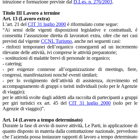
istruzione e formazione previste dal
D.Lgs. n. 276/2003
.
Titolo III Lavoro a termine
Art. 13 (Lavoro extra)
L’art. 21 del
CIT 31 luglio 2000
è riformulato come segue:
“Ai sensi delle vigenti disposizioni legislative e contrattuali, è
consentita l’assunzione diretta di lavoratori extra, oltre che nei casi
previsti dal vigente
CCNL Turismo
, anche nei seguenti casi:
- rinforzi temporanei dell’organico conseguenti ad un incremento
rilevante delle attività, ivi comprese le attività preparatorie;
- sostituzioni di malattie brevi di personale in organico;
- catering;
- per esigenze connesse all’organizzazione di meetings, fiere,
congressi, manifestazioni nonché eventi similari;
- per lo svolgimento dell’attività di assistenza, ricevimento ed
accompagnamento di gruppi o turisti individuali (solo per le Agenzie
di viaggio);
per le attività svolte dagli addetti alla raccolta di partecipanti a gruppi
per giri turistici ex art. 45 del
CIT 31 luglio 2000
(solo per le
Agenzie di viaggio)”.
Art. 14 (Lavoro a tempo determinato)
Durante la fase di avvio di nuove attività, Le Parti, in applicazione di
quanto disposto in materia dalla contrattazione nazionale, prevedono
che l’azienda possa instaurare rapporti di lavoro a tempo determinato