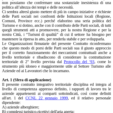
non possiamo che confermare una sostanziale inesistenza di una
politica all’altezza dei tempi e delle necessità.
Ci sembra altresì giusto mettere di più in campo iniziative e richieste
delle Parti sociali nei confronti delle Istituzioni locali (Regione,
Comuni, Province ecc.) perché elaborino una seria politica del
Turismo e si dotino, anche con il contributo delle Parti sociali, di tutti
quegli strumenti atti a promuovere, per la nostra Regione e per la
nostra Città, i “Turismi di qualità” di cui il settore ha bisogno per
mantenere la ripresa in atto, per renderla stabile e per svilupparla.
Le Organizzazioni firmatarie del presente Contratto riconfermano
che questo modo di porsi delle Parti sociali sua il giusto approccio
per il corretto funzionamento dei meccanismi contrattuali anche a
livello territoriale e ribadiscono di considerare la contrattazione
territoriale di 2° livello prevista dal
Protocollo del ‘93
, come lo
strumento più idoneo e maggiormente utile al Settore Turismo alle
Aziende ed ai Lavoratori che lo incarnano.
Art. 1 (Sfera di applicazione)
Il presente contratto integrativo territoriale disciplina ed integra al
livello di competenza appresso definito, i rapporti di lavoro tra le
aziende appartenenti ai comparti sottoindicati, così come definiti
all'art. 1 del
CCNL 22 gennaio 1999
, ed il relativo personale
dipendente:
A) aziende alberghiere;
B) complessi turistico-ricettivi dell'aria aperta;