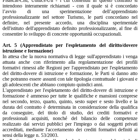
Fisascat-Cisl, Uiltucs-Uil - i cui contenuti in questo contratto si
intendono interamente richiamati - con il quale si è concordato
l’avvio di una sperimentazione dell’apprendistato
professionalizzante nel settore Turismo, le parti concordano nel
definire, nel presente accordo, una disciplina sperimentale
dell'istituto dell'apprendistato definito professionalizzante, al fine di
consentire lo sviluppo di concrete opportunità occupazionali.
Art. 5 (Apprendistato per l'espletamento del diritto/dovere
istruzione e formazione)
In attesa che la nuova normativa di legge sull'apprendistato i venga
attuata anche con riferimento alla regolamentazione dei profili
formativi rimessi alle Regioni per l'apprendistato per l'espletamento
del diritto-dovere di istruzione e formazione, le Parti si danno atto
che potranno essere assunti con tale tipologia contrattuale i giovani e
gli adolescenti che abbiano compiuto quindici anni.
L'apprendistato per l'espletamento del diritto-dovere di istruzione e
formazione è ammesso per tutte le qualifiche e mansioni comprese
nel secondo, terzo, quarto, quinto, sesto super e sesto livello e la
durata del contratto è determinata in considerazione della qualifica
da conseguire, del titolo di studio, dei crediti formativi e
professionali acquisiti, nonché del bilancio delle competenze
realizzato dai servizi pubblici per l'impiego o dai soggetti privati
accreditati, mediante l'accertamento dei crediti formativi definiti ai
sensi della legge n. 53/2003.