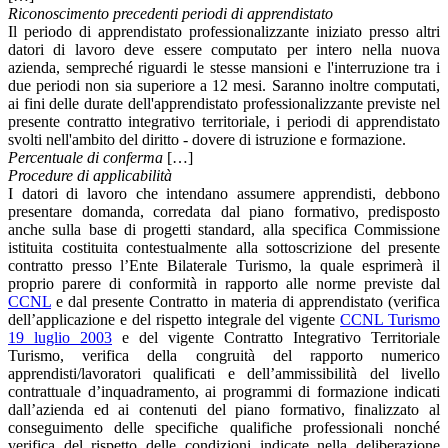
Riconoscimento precedenti periodi di apprendistato
Il periodo di apprendistato professionalizzante iniziato presso altri
datori di lavoro deve essere computato per intero nella nuova
azienda, sempreché riguardi le stesse mansioni e l'interruzione tra i
due periodi non sia superiore a 12 mesi. Saranno inoltre computati,
ai fini delle durate dell'apprendistato professionalizzante previste nel
presente contratto integrativo territoriale, i periodi di apprendistato
svolti nell'ambito del diritto - dovere di istruzione e formazione.
Percentuale di conferma
[…]
Procedure di applicabilità
I datori di lavoro che intendano assumere apprendisti, debbono
presentare domanda, corredata dal piano formativo, predisposto
anche sulla base di progetti standard, alla specifica Commissione
istituita costituita contestualmente alla sottoscrizione del presente
contratto presso l’Ente Bilaterale Turismo, la quale esprimerà il
proprio parere di conformità in rapporto alle norme previste dal
CCNL
e dal presente Contratto in materia di apprendistato (verifica
dell’applicazione e del rispetto integrale del vigente
CCNL Turismo
19 luglio 2003
e del vigente Contratto Integrativo Territoriale
Turismo, verifica della congruità del rapporto numerico
apprendisti/lavoratori qualificati e dell’ammissibilità del livello
contrattuale d’inquadramento, ai programmi di formazione indicati
dall’azienda ed ai contenuti del piano formativo, finalizzato al
conseguimento delle specifiche qualifiche professionali nonché
verifica del rispetto delle condizioni indicate nella deliberazione