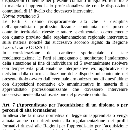
disposizioni contenute nel presente contratto integrativo territoriale
in materia di apprendistato professionalizzante con le disposizioni
contrattuali di 1° livello che dovessero intervenire.
Norma transitoria 3
Le Parti si danno reciprocamente atto che la disciplina
dell’apprendistato professionalizzante contenuta nel presente
contratto territoriale riveste carattere sperimentale, coerentemente
con quanto previsto dalla regolamentazione regionale intervenuta
sulla materia nonché dal successivo accordo siglato da Regione
Lazio, Urart e OO.SS.LL.
In considerazione del carattere sperimentale di tale
regolamentazione, le Parti si impegnano a monitorare l’andamento
delia situazione ai fine di individuare ed 5 eventualmente risolvere
con tempestività problematiche interpretative e/o applicative che
derivino dalla concreta attuazione delle disposizioni contenute nel
presente titolo ovvero dall’eventuale armonizzazione di quest’ultime
con disposizioni normative e/o amministrative in materia di i
apprendistato professionalizzante che dovessero intervenire
successivamente alla sottoscrizione del presente contratto.
Art. 7 (Apprendistato per l'acquisizione di un diploma o per
percorsi di alta formazione)
In attesa che la nuova normativa di legge sull'apprendistato venga
attuata anche con riferimento alla regolamentazione dei profili
formativi rimessi alle Regioni per l'apprendistato per l’acquisizione