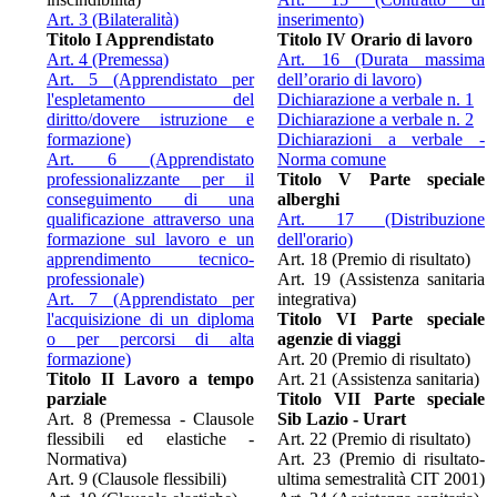
Art. 3 (Bilateralità)
inserimento)
Titolo I Apprendistato
Titolo IV Orario di lavoro
Art. 4 (Premessa)
Art. 16 (Durata massima
Art. 5 (Apprendistato per
dell’orario di lavoro)
l'espletamento del
Dichiarazione a verbale n. 1
diritto/dovere istruzione e
Dichiarazione a verbale n. 2
formazione)
Dichiarazioni a verbale -
Art. 6 (Apprendistato
Norma comune
professionalizzante per il
Titolo V Parte speciale
conseguimento di una
alberghi
qualificazione attraverso una
Art. 17 (Distribuzione
formazione sul lavoro e un
dell'orario)
apprendimento tecnico-
Art. 18 (Premio di risultato)
professionale)
Art. 19 (Assistenza sanitaria
Art. 7 (Apprendistato per
integrativa)
l'acquisizione di un diploma
Titolo VI Parte speciale
o per percorsi di alta
agenzie di viaggi
formazione)
Art. 20 (Premio di risultato)
Titolo II Lavoro a tempo
Art. 21 (Assistenza sanitaria)
parziale
Titolo VII Parte speciale
Art. 8 (Premessa - Clausole
Sib Lazio - Urart
flessibili ed elastiche -
Art. 22 (Premio di risultato)
Normativa)
Art. 23 (Premio di risultato-
Art. 9 (Clausole flessibili)
ultima semestralità CIT 2001)