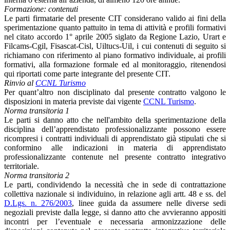
Formazione: contenuti
Le parti firmatarie del presente CIT considerano valido ai fini della
sperimentazione quanto pattuito in tema di attività e profili formativi
nel citato accordo 1° aprile 2005 siglato da Regione Lazio, Urart e
Filcams-Cgil, Fisascat-Cisl, Uiltucs-Uil, i cui contenuti di seguito si
richiamano con riferimento al piano formativo individuale, ai profili
formativi, alla formazione formale ed al monitoraggio, ritenendosi
qui riportati come parte integrante del presente CIT.
Rinvio al
CCNL Turismo
Per quant’altro non disciplinato dal presente contratto valgono le
disposizioni in materia previste dai vigente
CCNL Turismo
.
Norma transitoria 1
Le parti si danno atto che nell'ambito della sperimentazione della
disciplina dell’apprendistato professionalizzante possono essere
ricompresi i contratti individuali di apprendistato già stipulati che si
conformino alle indicazioni in materia di apprendistato
professionalizzante contenute nel presente contratto integrativo
territoriale.
Norma transitoria 2
Le parti, condividendo la necessità che in sede di contrattazione
collettiva nazionale si individuino, in relazione agli artt. 48 e ss. del
D.Lgs. n. 276/2003
, linee guida da assumere nelle diverse sedi
negoziali previste dalla legge, si danno atto che avvieranno appositi
incontri per l’eventuale e necessaria armonizzazione delle