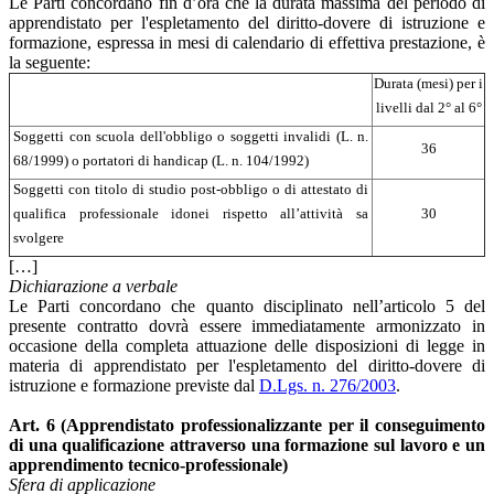
Le Parti concordano fin d’ora che la durata massima del periodo di
apprendistato per l'espletamento del diritto-dovere di istruzione e
formazione, espressa in mesi di calendario di effettiva prestazione, è
la seguente:
Durata (mesi) per i
livelli dal 2° al 6°
Soggetti con scuola dell'obbligo o soggetti invalidi (L. n.
36
68/1999) o portatori di handicap (L. n. 104/1992)
Soggetti con titolo di studio post-obbligo o di attestato di
30
qualifica professionale idonei rispetto all’attività sa
svolgere
[…]
Dichiarazione a verbale
Le Parti concordano che quanto disciplinato nell’articolo 5 del
presente contratto dovrà essere immediatamente armonizzato in
occasione della completa attuazione delle disposizioni di legge in
materia di apprendistato per l'espletamento del diritto-dovere di
istruzione e formazione previste dal
D.Lgs. n. 276/2003
.
Art. 6 (Apprendistato professionalizzante per il conseguimento
di una qualificazione attraverso una formazione sul lavoro e un
apprendimento tecnico-professionale)
Sfera di applicazione