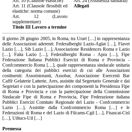
Art. 10 (Clausole elastiche)
Art. 24 (Assistenza sanitaria)
Art. 11 (Clausole flessibili ed
Allegati
elastiche: norma comune)
Art. 12 (Lavoro
supplementare)
Titolo III Lavoro a termine
Il giorno 28 giugno 2005, in Roma, tra Urart […] in rappresentanza
delle Associazioni aderenti: Federalberghi Lazio-Aglat […], Fiavet
Lazio […], Sib Lazio […], Associazione Residences Roma e Lazio
[…], Faita Lazio […], Federalberghi Roma - Apra […], Fipe
Federazione Italiana Pubblici Esercizi di Roma e Provincia -
Confcommercio Roma […], quale rappresentanza sindacale unitaria
della categoria dei pubblici esercizi di cui alle Associazioni
costituenti: Assoristoranti, Assobar, Associazione Esercenti Bar
Caffè Gelaterie Latterie, Ares, assistite dal Segretario Generale e dai
Segretari e con la partecipazione dei componenti la Presidenza Fipe
di Roma e Provincia e con la partecipazione della Commissione
Sindacale Fipe di Roma e Provincia, Fipe Federazione italiana
Pubblici Esercizi Comitato Regionale del Lazio - Confcommercio
Lazio […], Assistite dalla Confcommercio Roma […] e le
Federazioni di Roma e del Lazio di Filcams-Cgil […], Fisascat-Cisl
[…], Uiltucs-Uil […]
Premessa