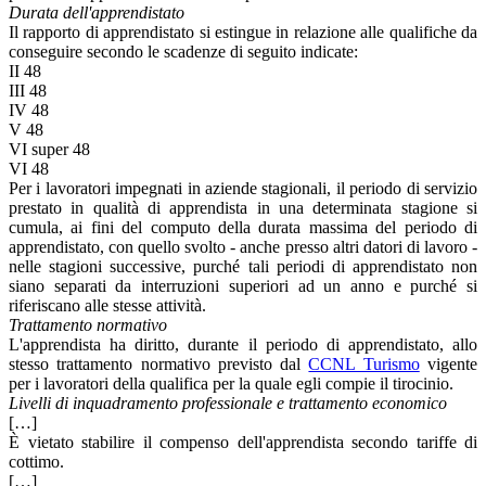
Durata dell'apprendistato
Il rapporto di apprendistato si estingue in relazione alle qualifiche da
conseguire secondo le scadenze di seguito indicate:
II 48
III 48
IV 48
V 48
VI super 48
VI 48
Per i lavoratori impegnati in aziende stagionali, il periodo di servizio
prestato in qualità di apprendista in una determinata stagione si
cumula, ai fini del computo della durata massima del periodo di
apprendistato, con quello svolto - anche presso altri datori di lavoro -
nelle stagioni successive, purché tali periodi di apprendistato non
siano separati da interruzioni superiori ad un anno e purché si
riferiscano alle stesse attività.
Trattamento normativo
L'apprendista ha diritto, durante il periodo di apprendistato, allo
stesso trattamento normativo previsto dal
CCNL Turismo
vigente
per i lavoratori della qualifica per la quale egli compie il tirocinio.
Livelli di inquadramento professionale e trattamento economico
[…]
È vietato stabilire il compenso dell'apprendista secondo tariffe di
cottimo.
[…]