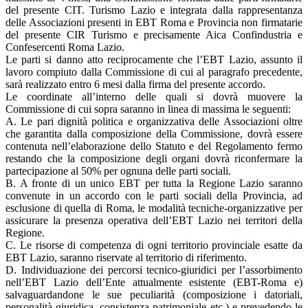
del presente CIT. Turismo Lazio e integrata dalla rappresentanza
delle Associazioni presenti in EBT Roma e Provincia non firmatarie
del presente CIR Turismo e precisamente Aica Confindustria e
Confesercenti Roma Lazio.
Le parti si danno atto reciprocamente che l’EBT Lazio, assunto il
lavoro compiuto dalla Commissione di cui al paragrafo precedente,
sarà realizzato entro 6 mesi dalla firma del presente accordo.
Le coordinate all’interno delle quali si dovrà muovere la
Commissione di cui sopra saranno in linea di massima le seguenti:
A. Le pari dignità politica e organizzativa delle Associazioni oltre
che garantita dalla composizione della Commissione, dovrà essere
contenuta nell’elaborazione dello Statuto e del Regolamento fermo
restando che la composizione degli organi dovrà riconfermare la
partecipazione al 50% per ognuna delle parti sociali.
B. A fronte di un unico EBT per tutta la Regione Lazio saranno
convenute in un accordo con le parti sociali della Provincia, ad
esclusione di quella di Roma, le modalità tecniche-organizzative per
assicurare la presenza operativa dell’EBT Lazio nei territori della
Regione.
C. Le risorse di competenza di ogni territorio provinciale esatte da
EBT Lazio, saranno riservate al territorio di riferimento.
D. Individuazione dei percorsi tecnico-giuridici per l’assorbimento
nell’EBT Lazio dell’Ente attualmente esistente (EBT-Roma e)
salvaguardandone le sue peculiarità (composizione i datoriali,
personalità giuridica, consistenza patrimoniale etc.) e prevedendo le