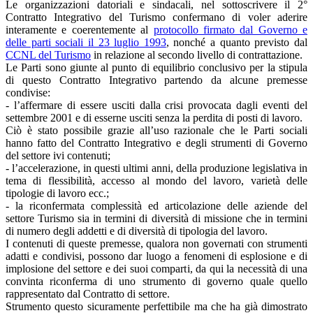
Le organizzazioni datoriali e sindacali, nel sottoscrivere il 2°
Contratto Integrativo del Turismo confermano di voler aderire
interamente e coerentemente al
protocollo firmato dal Governo e
delle parti sociali il 23 luglio 1993
, nonché a quanto previsto dal
CCNL del Turismo
in relazione al secondo livello di contrattazione.
Le Parti sono giunte al punto di equilibrio conclusivo per la stipula
di questo Contratto Integrativo partendo da alcune premesse
condivise:
- l’affermare di essere usciti dalla crisi provocata dagli eventi del
settembre 2001 e di esserne usciti senza la perdita di posti di lavoro.
Ciò è stato possibile grazie all’uso razionale che le Parti sociali
hanno fatto del Contratto Integrativo e degli strumenti di Governo
del settore ivi contenuti;
- l’accelerazione, in questi ultimi anni, della produzione legislativa in
tema di flessibilità, accesso al mondo del lavoro, varietà delle
tipologie di lavoro ecc.;
- la riconfermata complessità ed articolazione delle aziende del
settore Turismo sia in termini di diversità di missione che in termini
di numero degli addetti e di diversità di tipologia del lavoro.
I contenuti di queste premesse, qualora non governati con strumenti
adatti e condivisi, possono dar luogo a fenomeni di esplosione e di
implosione del settore e dei suoi comparti, da qui la necessità di una
convinta riconferma di uno strumento di governo quale quello
rappresentato dal Contratto di settore.
Strumento questo sicuramente perfettibile ma che ha già dimostrato