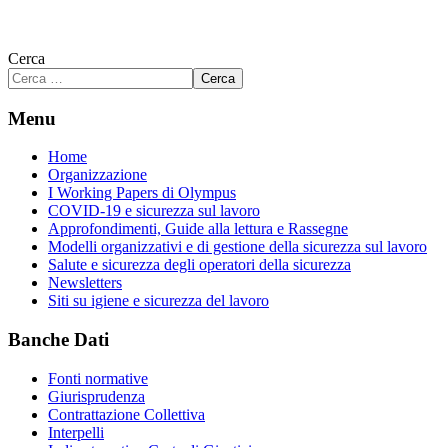
Cerca
Cerca
Menu
Home
Organizzazione
I Working Papers di Olympus
COVID-19 e sicurezza sul lavoro
Approfondimenti, Guide alla lettura e Rassegne
Modelli organizzativi e di gestione della sicurezza sul lavoro
Salute e sicurezza degli operatori della sicurezza
Newsletters
Siti su igiene e sicurezza del lavoro
Banche Dati
Fonti normative
Giurisprudenza
Contrattazione Collettiva
Interpelli