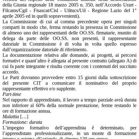
della Giunta regionale 18 marzo 2005 n. 350, nell’Accordo Urart -
Filcams/Cgil - Fisascat/Cisl - Uiltucs/Uil - Regione Lazio del 1°
aprile 2005 ed in quelli sopravvenienti).
La Commissione di cui al comma precedente opera per singoli
comparti in modo che, ferma restando la presenza in Commissione
di almeno uno dei rappresentanti delle OO.SS. firmatarie, munito di
delega da parte delle OO.SS. non presenti, il rappresentante
datoriale in Commissione è di volta in volta quello espresso
dall’organizzazione datoriale di riferimento.
La documentazione relativa alle domande, ai progetti, ai percorsi
formativi e quant’altro è allegata al presente contratto (allegato A) di
cui fa parte integrante e risulta coerente con i contenuti del succitato
accordo.
Le Parti dovranno provvedere entro 15 giorni dalla sottoscrizione
del presente CIT a comunicare il nominativo del proprio
rappresentante effettivo e/o supplente.
Part-time
Nel rapporto di apprendistato, il lavoro a tempo parziale avrà durata
non inferiore al 60% della normale prestazione, ferme restando le
ore di formazione annua.
Malattia
[…]
Formazione: durata
L’impegno formativo dell’apprendista è determinato, per
l’apprendistato professionalizzante, in un monte di formazione
interna o esterna all’azienda, di almeno 120 ore annue.