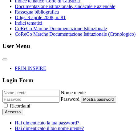
Indice tematico Corte di Giustizia
Documentazione istituzionale, sindacale e aziendale
Rassegna bibliografica
D.lgs. 9 aprile 2008, n. 81
Indici tematici
CoReCo Marche Documentazione Istituzionale
CoReCo Marche Documentazione Istituzionale (Cronologico)
User Menu
PRIN INSPIRE
Login Form
Nome utente
Password
Mostra password
Ricordami
Accesso
Hai dimenticato la tua password?
Hai dimenticato il tuo nome utente?