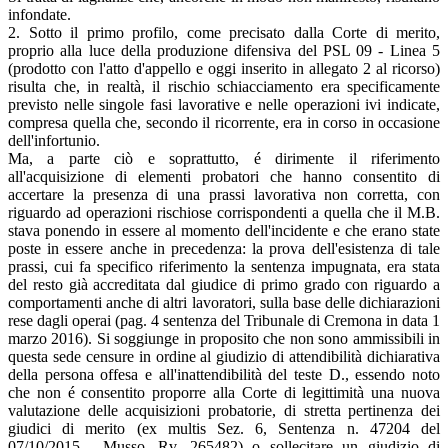
infondate.
2. Sotto il primo profilo, come precisato dalla Corte di merito,
proprio alla luce della produzione difensiva del PSL 09 - Linea 5
(prodotto con l'atto d'appello e oggi inserito in allegato 2 al ricorso)
risulta che, in realtà, il rischio schiacciamento era specificamente
previsto nelle singole fasi lavorative e nelle operazioni ivi indicate,
compresa quella che, secondo il ricorrente, era in corso in occasione
dell'infortunio.
Ma, a parte ciò e soprattutto, é dirimente il riferimento
all'acquisizione di elementi probatori che hanno consentito di
accertare la presenza di una prassi lavorativa non corretta, con
riguardo ad operazioni rischiose corrispondenti a quella che il M.B.
stava ponendo in essere al momento dell'incidente e che erano state
poste in essere anche in precedenza: la prova dell'esistenza di tale
prassi, cui fa specifico riferimento la sentenza impugnata, era stata
del resto già accreditata dal giudice di primo grado con riguardo a
comportamenti anche di altri lavoratori, sulla base delle dichiarazioni
rese dagli operai (pag. 4 sentenza del Tribunale di Cremona in data 1
marzo 2016). Si soggiunge in proposito che non sono ammissibili in
questa sede censure in ordine al giudizio di attendibilità dichiarativa
della persona offesa e all'inattendibilità del teste D., essendo noto
che non é consentito proporre alla Corte di legittimità una nuova
valutazione delle acquisizioni probatorie, di stretta pertinenza dei
giudici di merito (ex multis Sez. 6, Sentenza n. 47204 del
07/10/2015 , Musso, Rv. 265482) o sollecitare un giudizio di