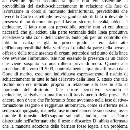
ad esempio quella secondo la quale non era sostenibile la
prevedibilità del rischio-schiacciamento in relazione alla fase di
lavorazione in corso al momento dell'infortunio, prevedibilità che
invece la Corte distrettuale ravvisa giudicando di fatto irrilevante la
presenza di un documento per il lavoro sicuro; in realtà, obietta il
deducente, il fatto non era prevedibile perché non vi era alcuna
necessità che gli addetti alla parte terminale della linea produttiva
accedessero alla zona dell'incidente, tanto più per un controllo dei
tubi in uscita; e già in primo grado si era dato atto
dell'incomprensibilità della verifica di qualità da parte della persona
offesa e della totale assenza di organi pericolosi nel punto della linea
ove avvenne l'infortunio, tale non essendo la presenza di un carico
che viene sospinto su una rulliera priva di moto. Quanto alla
procedura di lavoro PLS 09, contrariamente a quanto affermato dalla
Corte di merito, essa non individuava espressamente il rischio di
schiacciamento in tutte le fasi di lavoro della linea 5, atteso che tale
rischio non era indicato proprio in relazione alla fase in atto al
momento dell'infortunio. Tale errore percettivo, secondo il
deducente, si risolve in una forma di travisamento della prova. Ed
ancora, non é vero che l'infortunio fosse avvenuto nella fase di stiva-
formazione esagono e reggiatura automatica, come si afferma nella
sentenza impugnata, ma nella fase immediatamente successiva, ossia
durante il transito dell'esagono sui rulli; inoltre, erra la Corte
distrettuale nell'affermare che il teste a discarico D. abbia affermato
che la mancata adozione della barriera fosse legata a un problema