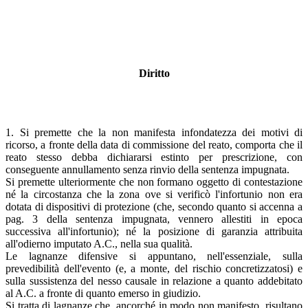
Diritto
1. Si premette che la non manifesta infondatezza dei motivi di
ricorso, a fronte della data di commissione del reato, comporta che il
reato stesso debba dichiararsi estinto per prescrizione, con
conseguente annullamento senza rinvio della sentenza impugnata.
Si premette ulteriormente che non formano oggetto di contestazione
né la circostanza che la zona ove si verificò l'infortunio non era
dotata di dispositivi di protezione (che, secondo quanto si accenna a
pag. 3 della sentenza impugnata, vennero allestiti in epoca
successiva all'infortunio); né la posizione di garanzia attribuita
all'odierno imputato A.C., nella sua qualità.
Le lagnanze difensive si appuntano, nell'essenziale, sulla
prevedibilità dell'evento (e, a monte, del rischio concretizzatosi) e
sulla sussistenza del nesso causale in relazione a quanto addebitato
al A.C. a fronte di quanto emerso in giudizio.
Si tratta di lagnanze che, ancorché in modo non manifesto, risultano