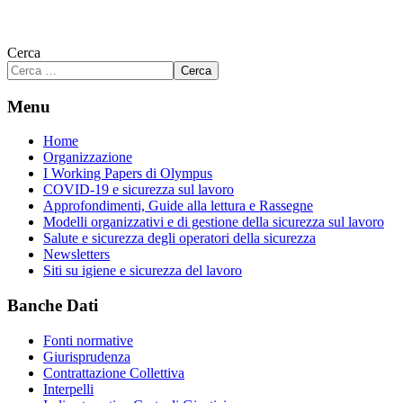
Cerca
Cerca
Menu
Home
Organizzazione
I Working Papers di Olympus
COVID-19 e sicurezza sul lavoro
Approfondimenti, Guide alla lettura e Rassegne
Modelli organizzativi e di gestione della sicurezza sul lavoro
Salute e sicurezza degli operatori della sicurezza
Newsletters
Siti su igiene e sicurezza del lavoro
Banche Dati
Fonti normative
Giurisprudenza
Contrattazione Collettiva
Interpelli