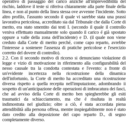
operativo di passaggio del carico anziché all'imprevedibilità del
rischio, laddove il teste si riferiva chiaramente alla parte finale della
linea, e non al punto della linea stessa ove avvenne l'incidente. Sotto
altro profilo, l'assunto secondo il quale vi sarebbe stata una prassi
lavorativa pericolosa, accreditato sia dal Tribunale che dalla Corte di
merito, era stato smentito dai testi I. (secondo il quale il controllo
veniva effettuato manualmente solo quando il carico é già spostato
oppure a valle della zona dell'incidente) e D. (il quale non viene
creduto dalla Corte di merito perché, come capo reparto, avrebbe
l'interesse a sostenere l'assenza di pratiche pericolose e l'esercizio
corretto del dovere di controllo).
2.2. Con il secondo motivo di ricorso si denunciano violazione di
legge e vizio di motivazione in riferimento alla configurabilità del
nesso causale tra la condotta contestata e l'evento: a fronte di
un'evidente incertezza nella ricostruzione della dinamica
dell'infortunio, la Corte di merito ha accreditato una ricostruzione
diversa rispetto a quella recepita nell'imputazione, adombrando ii
sospetto di un'anticipazione delle operazioni di imbracatura dei fasci,
che ad avviso della Corte di merito ben spiegherebbe gli esiti
traumatici da schiacciamento, ma che é risultata in realtà
indimostrata nel giudizio; oltre a ciò, é stata accordata piena
attendibilità alla persona offesa, mentre inspiegabilmente non é stato
dato credito alla deposizione del capo reparto D., di segno
completamente diverso.