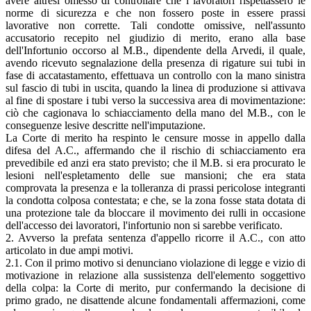
avere altresì omesso di controllare che i lavoratori rispettassero le
norme di sicurezza e che non fossero poste in essere prassi
lavorative non corrette. Tali condotte omissive, nell'assunto
accusatorio recepito nel giudizio di merito, erano alla base
dell'Infortunio occorso al M.B., dipendente della Arvedi, il quale,
avendo ricevuto segnalazione della presenza di rigature sui tubi in
fase di accatastamento, effettuava un controllo con la mano sinistra
sul fascio di tubi in uscita, quando la linea di produzione si attivava
al fine di spostare i tubi verso la successiva area di movimentazione:
ciò che cagionava lo schiacciamento della mano del M.B., con le
conseguenze lesive descritte nell'imputazione.
La Corte di merito ha respinto le censure mosse in appello dalla
difesa del A.C., affermando che il rischio di schiacciamento era
prevedibile ed anzi era stato previsto; che il M.B. si era procurato le
lesioni nell'espletamento delle sue mansioni; che era stata
comprovata la presenza e la tolleranza di prassi pericolose integranti
la condotta colposa contestata; e che, se la zona fosse stata dotata di
una protezione tale da bloccare il movimento dei rulli in occasione
dell'accesso dei lavoratori, l'infortunio non si sarebbe verificato.
2. Avverso la prefata sentenza d'appello ricorre il A.C., con atto
articolato in due ampi motivi.
2.1. Con il primo motivo si denunciano violazione di legge e vizio di
motivazione in relazione alla sussistenza dell'elemento soggettivo
della colpa: la Corte di merito, pur confermando la decisione di
primo grado, ne disattende alcune fondamentali affermazioni, come