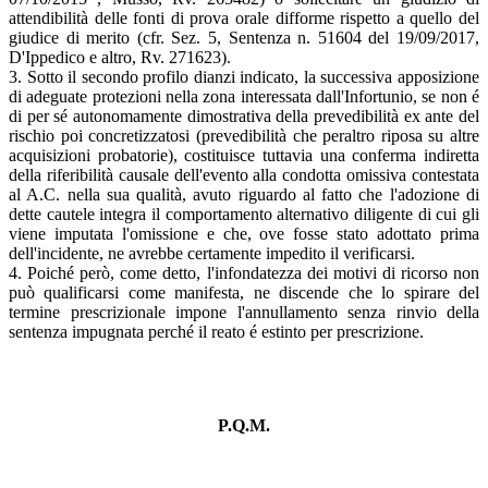
attendibilità delle fonti di prova orale difforme rispetto a quello del
giudice di merito (cfr. Sez. 5, Sentenza n. 51604 del 19/09/2017,
D'Ippedico e altro, Rv. 271623).
3. Sotto il secondo profilo dianzi indicato, la successiva apposizione
di adeguate protezioni nella zona interessata dall'Infortunio, se non é
di per sé autonomamente dimostrativa della prevedibilità ex ante del
rischio poi concretizzatosi (prevedibilità che peraltro riposa su altre
acquisizioni probatorie), costituisce tuttavia una conferma indiretta
della riferibilità causale dell'evento alla condotta omissiva contestata
al A.C. nella sua qualità, avuto riguardo al fatto che l'adozione di
dette cautele integra il comportamento alternativo diligente di cui gli
viene imputata l'omissione e che, ove fosse stato adottato prima
dell'incidente, ne avrebbe certamente impedito il verificarsi.
4. Poiché però, come detto, l'infondatezza dei motivi di ricorso non
può qualificarsi come manifesta, ne discende che lo spirare del
termine prescrizionale impone l'annullamento senza rinvio della
sentenza impugnata perché il reato é estinto per prescrizione.
P.Q.M.