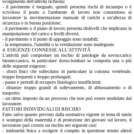
svolgimento dell'attività richiesta;
- il pavimento è ineguale, quindi presenta rischi di inciampo o è
scivoloso il posto o l'ambiente di lavoro non consentono al
lavoratore la movimentazione manuale di carichi a un'altezza di
sicurezza o in buona posizione;
- il pavimento o il piano di lavoro presenta dislivelli che implicano la
manipolazione del carico a livelli diversi;
- il pavimento o il punto di appoggio sono instabili;
- la temperatura, l'umidità o la ventilazione sono inadeguate.
4. ESIGENZE CONNESSE ALL'ATTIVITÀ
L'attività può comportare un rischio di patologie da sovraccarico
biomeccanico, in particolare dorso-lombari se comporta una o più
delle seguenti esigenze:
- sforzi fisici che sollecitano in particolare la colonna vertebrale,
troppo frequenti o troppo prolungati;
- pause e periodi di recupero fisiologico insufficienti;
- distanze troppo grandi di sollevamento, di abbassamento o di
trasporto;
- un ritmo imposto da un processo che non può essere modulato dal
lavoratore.
FATTORI INDIVIDUALI DI RISCHIO
Fatto salvo quanto previsto dalla normativa vigente in tema di tutela
e sostegno della maternità e di protezione dei giovani sul lavoro, il
lavoratore può correre un rischio nei seguenti casi:
- inidoneità fisica a svolgere il compito in questione tenuto altresì