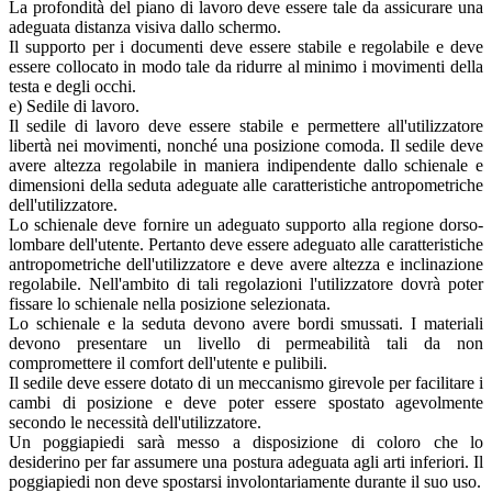
La profondità del piano di lavoro deve essere tale da assicurare una
adeguata distanza visiva dallo schermo.
Il supporto per i documenti deve essere stabile e regolabile e deve
essere collocato in modo tale da ridurre al minimo i movimenti della
testa e degli occhi.
e) Sedile di lavoro.
Il sedile di lavoro deve essere stabile e permettere all'utilizzatore
libertà nei movimenti, nonché una posizione comoda. Il sedile deve
avere altezza regolabile in maniera indipendente dallo schienale e
dimensioni della seduta adeguate alle caratteristiche antropometriche
dell'utilizzatore.
Lo schienale deve fornire un adeguato supporto alla regione dorso-
lombare dell'utente. Pertanto deve essere adeguato alle caratteristiche
antropometriche dell'utilizzatore e deve avere altezza e inclinazione
regolabile. Nell'ambito di tali regolazioni l'utilizzatore dovrà poter
fissare lo schienale nella posizione selezionata.
Lo schienale e la seduta devono avere bordi smussati. I materiali
devono presentare un livello di permeabilità tali da non
compromettere il comfort dell'utente e pulibili.
Il sedile deve essere dotato di un meccanismo girevole per facilitare i
cambi di posizione e deve poter essere spostato agevolmente
secondo le necessità dell'utilizzatore.
Un poggiapiedi sarà messo a disposizione di coloro che lo
desiderino per far assumere una postura adeguata agli arti inferiori. Il
poggiapiedi non deve spostarsi involontariamente durante il suo uso.