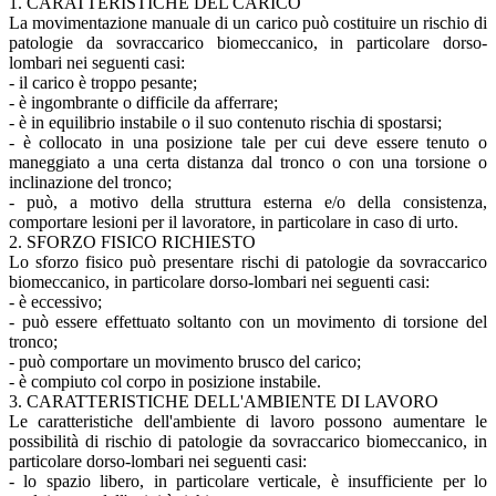
1. CARATTERISTICHE DEL CARICO
La movimentazione manuale di un carico può costituire un rischio di
patologie da sovraccarico biomeccanico, in particolare dorso-
lombari nei seguenti casi:
- il carico è troppo pesante;
- è ingombrante o difficile da afferrare;
- è in equilibrio instabile o il suo contenuto rischia di spostarsi;
- è collocato in una posizione tale per cui deve essere tenuto o
maneggiato a una certa distanza dal tronco o con una torsione o
inclinazione del tronco;
- può, a motivo della struttura esterna e/o della consistenza,
comportare lesioni per il lavoratore, in particolare in caso di urto.
2. SFORZO FISICO RICHIESTO
Lo sforzo fisico può presentare rischi di patologie da sovraccarico
biomeccanico, in particolare dorso-lombari nei seguenti casi:
- è eccessivo;
- può essere effettuato soltanto con un movimento di torsione del
tronco;
- può comportare un movimento brusco del carico;
- è compiuto col corpo in posizione instabile.
3. CARATTERISTICHE DELL'AMBIENTE DI LAVORO
Le caratteristiche dell'ambiente di lavoro possono aumentare le
possibilità di rischio di patologie da sovraccarico biomeccanico, in
particolare dorso-lombari nei seguenti casi:
- lo spazio libero, in particolare verticale, è insufficiente per lo