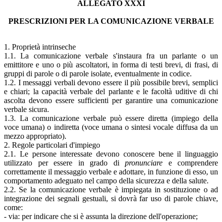
ALLEGATO XXXI
PRESCRIZIONI PER LA COMUNICAZIONE VERBALE
1. Proprietà intrinseche
1.1. La comunicazione verbale s'instaura fra un parlante o un
emittitore e uno o più ascoltatori, in forma di testi brevi, di frasi, di
gruppi di parole o di parole isolate, eventualmente in codice.
1.2. I messaggi verbali devono essere il più possibile brevi, semplici
e chiari; la capacità verbale del parlante e le facoltà uditive di chi
ascolta devono essere sufficienti per garantire una comunicazione
verbale sicura.
1.3. La comunicazione verbale può essere diretta (impiego della
voce umana) o indiretta (voce umana o sintesi vocale diffusa da un
mezzo appropriato).
2. Regole particolari d'impiego
2.1. Le persone interessate devono conoscere bene il linguaggio
utilizzato per essere in grado di
pronunciare
e comprendere
correttamente il messaggio verbale e adottare, in funzione di esso, un
comportamento adeguato nel campo della sicurezza e della salute.
2.2. Se la comunicazione verbale è impiegata in sostituzione o ad
integrazione dei segnali gestuali, si dovrà far uso di parole chiave,
come:
- via: per indicare che si è assunta la direzione dell'operazione;