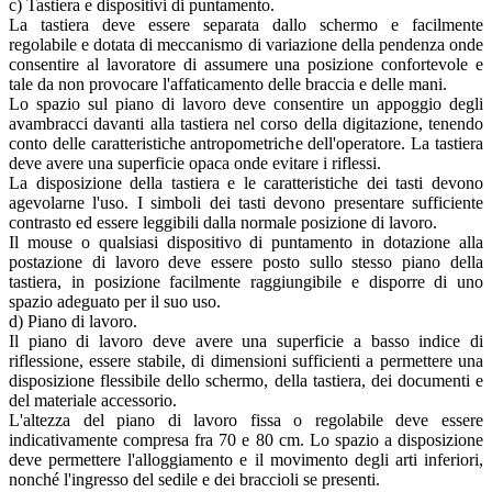
c) Tastiera e dispositivi di puntamento.
La tastiera deve essere separata dallo schermo e facilmente
regolabile e dotata di meccanismo di variazione della pendenza onde
consentire al lavoratore di assumere una posizione confortevole e
tale da non provocare l'affaticamento delle braccia e delle mani.
Lo spazio sul piano di lavoro deve consentire un appoggio degli
avambracci davanti alla tastiera nel corso della digitazione, tenendo
conto delle caratteristiche antropometriche dell'operatore. La tastiera
deve avere una superficie opaca onde evitare i riflessi.
La disposizione della tastiera e le caratteristiche dei tasti devono
agevolarne l'uso. I simboli dei tasti devono presentare sufficiente
contrasto ed essere leggibili dalla normale posizione di lavoro.
Il mouse o qualsiasi dispositivo di puntamento in dotazione alla
postazione di lavoro deve essere posto sullo stesso piano della
tastiera, in posizione facilmente raggiungibile e disporre di uno
spazio adeguato per il suo uso.
d) Piano di lavoro.
Il piano di lavoro deve avere una superficie a basso indice di
riflessione, essere stabile, di dimensioni sufficienti a permettere una
disposizione flessibile dello schermo, della tastiera, dei documenti e
del materiale accessorio.
L'altezza del piano di lavoro fissa o regolabile deve essere
indicativamente compresa fra 70 e 80 cm. Lo spazio a disposizione
deve permettere l'alloggiamento e il movimento degli arti inferiori,
nonché l'ingresso del sedile e dei braccioli se presenti.