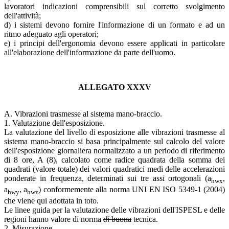
lavoratori indicazioni comprensibili sul corretto svolgimento
dell'attività;
d) i sistemi devono fornire l'informazione di un formato e ad un
ritmo adeguato agli operatori;
e) i principi dell'ergonomia devono essere applicati in particolare
all'elaborazione dell'informazione da parte dell'uomo.
ALLEGATO XXXV
A. Vibrazioni trasmesse al sistema mano-braccio.
1. Valutazione dell'esposizione.
La valutazione del livello di esposizione alle vibrazioni trasmesse al
sistema mano-braccio si basa principalmente sul calcolo del valore
dell'esposizione giornaliera normalizzato a un periodo di riferimento
di 8 ore, A (8), calcolato come radice quadrata della somma dei
quadrati (valore totale) dei valori quadratici medi delle accelerazioni
ponderate in frequenza, determinati sui tre assi ortogonali (a
,
hwx
a
, a
) conformemente alla norma UNI EN ISO 5349-1 (2004)
hwy
hwz
che viene qui adottata in toto.
Le linee guida per la valutazione delle vibrazioni dell'ISPESL e delle
regioni hanno valore di norma
di
buona
tecnica.
2. Misurazione.