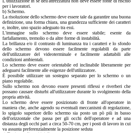
L'utilizzazione in sé dell'attrezzatura non deve essere fonte di rischio
per i lavoratori.
b) Schermo.
La risoluzione dello schermo deve essere tale da garantire una buona
definizione, una forma chiara, una grandezza sufficiente dei caratteri
e, inoltre, uno spazio adeguato tra essi.
L'immagine sullo schermo deve essere stabile; esente da
farfallamento, tremolio o da altre forme di instabilità.
La brillanza e/o il contrasto di luminanza tra i caratteri e lo sfondo
dello schermo devono essere facilmente regolabili da parte
dell'utilizzatore del videoterminale e facilmente adattabili alle
condizioni ambientali.
Lo schermo deve essere orientabile ed inclinabile liberamente per
adeguarsi facilmente alle esigenze dell'utilizzatore.
È possibile utilizzare un sostegno separato per lo schermo o un
piano regolabile.
Sullo schermo non devono essere presenti riflessi e riverberi che
possano causare disturbi all'utilizzatore durante lo svolgimento della
propria attività.
Lo schermo deve essere posizionato di fronte all'operatore in
maniera che, anche agendo su eventuali meccanismi di regolazione,
lo spigolo superiore dello schermo sia posto un pò più in basso
dell'orizzontale che passa per gli occhi dell'operatore e ad una
distanza degli occhi pari a circa 50-70 cm, per i posti di lavoro in cui
va assunta preferenzialmente la posizione seduta