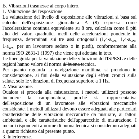
B. Vibrazioni trasmesse al corpo intero.
1. Valutazione dell'esposizione.
La valutazione del livello di esposizione alle vibrazioni si basa sul
calcolo dell'esposizione giornaliera A (8) espressa come
l'accelerazione continua equivalente su 8 ore, calcolata come il più
alto dei valori quadratici medi delle accelerazioni ponderate in
frequenza, determinati sui tre assi ortogonali (1,4
·
a
, 1,4
·
a
,
wx
wy
1
·
a
, per un lavoratore seduto o in piedi), conformemente alla
wz
norma ISO 2631-1 (1997) che viene qui adottata in toto.
Le linee guida per la valutazione delle vibrazioni dell'ISPESL e delle
regioni hanno valore di norma
di
buona
tecnica.
Per quanto riguarda la navigazione marittima, si prendono in
considerazione, ai fini della valutazione degli effetti cronici sulla
salute, solo le vibrazioni di frequenza superiore a 1 Hz.
2. Misurazione.
Qualora si proceda alla misurazione, i metodi utilizzati possono
includere la campionatura, purché sia rappresentativa
dell'esposizione di un lavoratore alle vibrazioni meccaniche
considerate. I metodi utilizzati devono essere adeguati alle particolari
caratteristiche delle vibrazioni meccaniche da misurare, ai fattori
ambientali e alle caratteristiche dell'apparecchio di misurazione. I
metodi rispondenti a norme di buona tecnica si considerano adeguati
a quanto richiesto dal presente punto.
3. Interferenze.