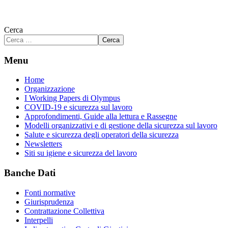
Cerca
Cerca
Menu
Home
Organizzazione
I Working Papers di Olympus
COVID-19 e sicurezza sul lavoro
Approfondimenti, Guide alla lettura e Rassegne
Modelli organizzativi e di gestione della sicurezza sul lavoro
Salute e sicurezza degli operatori della sicurezza
Newsletters
Siti su igiene e sicurezza del lavoro
Banche Dati
Fonti normative
Giurisprudenza
Contrattazione Collettiva
Interpelli