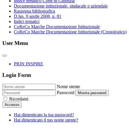
Indice tematico Corte di Giustizia
Documentazione istituzionale, sindacale e aziendale
Rassegna bibliografica
D.lgs. 9 aprile 2008, n. 81
Indici tematici
CoReCo Marche Documentazione Istituzionale
CoReCo Marche Documentazione Istituzionale (Cronologico)
User Menu
PRIN INSPIRE
Login Form
Nome utente
Password
Mostra password
Ricordami
Accesso
Hai dimenticato la tua password?
Hai dimenticato il tuo nome utente?