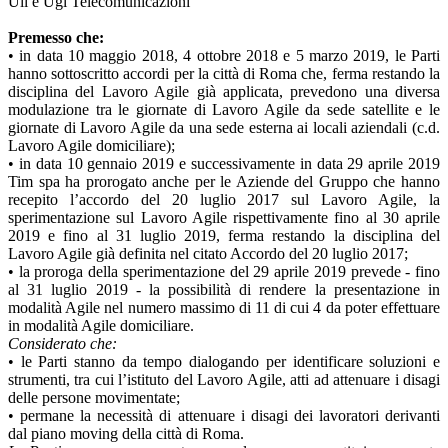
Uil e Ugl Telecomunicazioni
Premesso che:
• in data 10 maggio 2018, 4 ottobre 2018 e 5 marzo 2019, le Parti
hanno sottoscritto accordi per la città di Roma che, ferma restando la
disciplina del Lavoro Agile già applicata, prevedono una diversa
modulazione tra le giornate di Lavoro Agile da sede satellite e le
giornate di Lavoro Agile da una sede esterna ai locali aziendali (c.d.
Lavoro Agile domiciliare);
• in data 10 gennaio 2019 e successivamente in data 29 aprile 2019
Tim spa ha prorogato anche per le Aziende del Gruppo che hanno
recepito l’accordo del 20 luglio 2017 sul Lavoro Agile, la
sperimentazione sul Lavoro Agile rispettivamente fino al 30 aprile
2019 e fino al 31 luglio 2019, ferma restando la disciplina del
Lavoro Agile già definita nel citato Accordo del 20 luglio 2017;
• la proroga della sperimentazione del 29 aprile 2019 prevede - fino
al 31 luglio 2019 - la possibilità di rendere la presentazione in
modalità Agile nel numero massimo di 11 di cui 4 da poter effettuare
in modalità Agile domiciliare.
Considerato che:
• le Parti stanno da tempo dialogando per identificare soluzioni e
strumenti, tra cui l’istituto del Lavoro Agile, atti ad attenuare i disagi
delle persone movimentate;
• permane la necessità di attenuare i disagi dei lavoratori derivanti
dal piano moving della città di Roma.