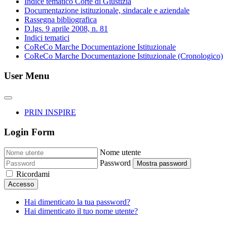
Indice tematico Corte di Giustizia
Documentazione istituzionale, sindacale e aziendale
Rassegna bibliografica
D.lgs. 9 aprile 2008, n. 81
Indici tematici
CoReCo Marche Documentazione Istituzionale
CoReCo Marche Documentazione Istituzionale (Cronologico)
User Menu
PRIN INSPIRE
Login Form
Nome utente
Password
Mostra password
Ricordami
Accesso
Hai dimenticato la tua password?
Hai dimenticato il tuo nome utente?