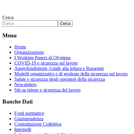
Cerca
Cerca
Menu
Home
Organizzazione
I Working Papers di Olympus
COVID-19 e sicurezza sul lavoro
Approfondimenti, Guide alla lettura e Rassegne
Modelli organizzativi e di gestione della sicurezza sul lavoro
Salute e sicurezza degli operatori della sicurezza
Newsletters
Siti su igiene e sicurezza del lavoro
Banche Dati
Fonti normative
Giurisprudenza
Contrattazione Collettiva
Interpelli