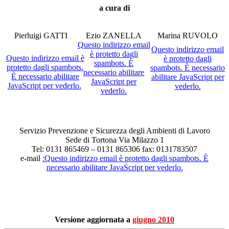
a cura di
Pierluigi GATTI
Ezio ZANELLA
Marina RUVOLO
Questo indirizzo email
Questo indirizzo email
è protetto dagli
Questo indirizzo email è
è protetto dagli
spambots. È
protetto dagli spambots.
spambots. È necessario
necessario abilitare
È necessario abilitare
abilitare JavaScript per
JavaScript per
JavaScript per vederlo.
vederlo.
vederlo.
Servizio Prevenzione e Sicurezza degli Ambienti di Lavoro
Sede di Tortona Via Milazzo 1
Tel: 0131 865469 – 0131 865306 fax: 0131783507
e-mail
:
Questo indirizzo email è protetto dagli spambots. È
necessario abilitare JavaScript per vederlo.
Versione aggiornata a
giugno 2010