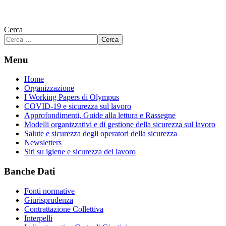
Cerca
Cerca
Menu
Home
Organizzazione
I Working Papers di Olympus
COVID-19 e sicurezza sul lavoro
Approfondimenti, Guide alla lettura e Rassegne
Modelli organizzativi e di gestione della sicurezza sul lavoro
Salute e sicurezza degli operatori della sicurezza
Newsletters
Siti su igiene e sicurezza del lavoro
Banche Dati
Fonti normative
Giurisprudenza
Contrattazione Collettiva
Interpelli