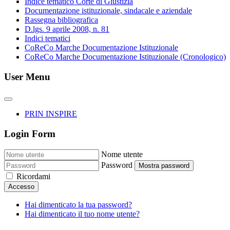
Indice tematico Corte di Giustizia
Documentazione istituzionale, sindacale e aziendale
Rassegna bibliografica
D.lgs. 9 aprile 2008, n. 81
Indici tematici
CoReCo Marche Documentazione Istituzionale
CoReCo Marche Documentazione Istituzionale (Cronologico)
User Menu
PRIN INSPIRE
Login Form
Nome utente
Password
Mostra password
Ricordami
Accesso
Hai dimenticato la tua password?
Hai dimenticato il tuo nome utente?