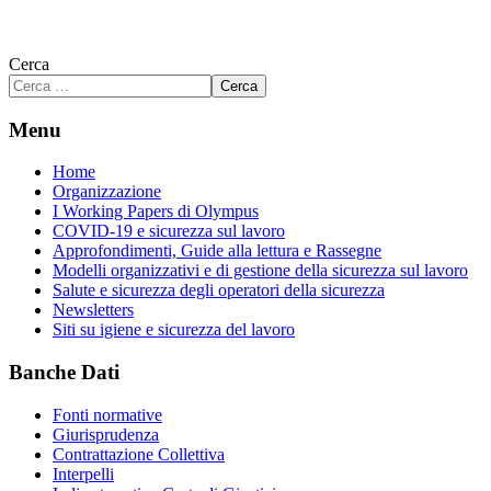
Cerca
Cerca
Menu
Home
Organizzazione
I Working Papers di Olympus
COVID-19 e sicurezza sul lavoro
Approfondimenti, Guide alla lettura e Rassegne
Modelli organizzativi e di gestione della sicurezza sul lavoro
Salute e sicurezza degli operatori della sicurezza
Newsletters
Siti su igiene e sicurezza del lavoro
Banche Dati
Fonti normative
Giurisprudenza
Contrattazione Collettiva
Interpelli