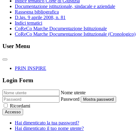
Indice tematico Corte di Giustizia
Documentazione istituzionale, sindacale e aziendale
Rassegna bibliografica
D.lgs. 9 aprile 2008, n. 81
Indici tematici
CoReCo Marche Documentazione Istituzionale
CoReCo Marche Documentazione Istituzionale (Cronologico)
User Menu
PRIN INSPIRE
Login Form
Nome utente
Password
Mostra password
Ricordami
Accesso
Hai dimenticato la tua password?
Hai dimenticato il tuo nome utente?