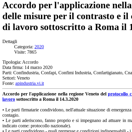
Accordo per l'applicazione nella
delle misure per il contrasto e 
di lavoro sottoscritto a Roma il
Dettagli
Categoria:
2020
Visite: 7865
Tipologia: Accordo
Data firma: 14 marzo 2020
Parti: Confindustria, Confapi, Confimi Industria, Confartigianato, C
Settori: Veneto
Fonte:
apindustria.vi.it
Accordo per l'applicazione nella regione Veneto del
protocollo 
lavoro
sottoscritto a Roma il 14.3.2020
• Le parti firmatarie condividono, nell'attuale situazione di emergenza 
contagio.
• Le parti aderiscono, fanno proprio e si impegnano ad attuare in man
indicato come: protocollo nazionale).
• Le parti condividono - quali premesse e condizioni indispensabili - i