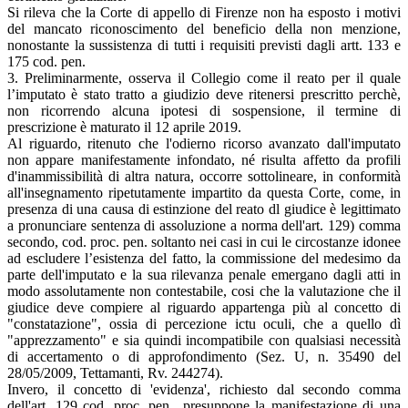
Si rileva che la Corte di appello di Firenze non ha esposto i motivi
del mancato riconoscimento del beneficio della non menzione,
nonostante la sussistenza di tutti i requisiti previsti dagli artt. 133 e
175 cod. pen.
3. Preliminarmente, osserva il Collegio come il reato per il quale
l’imputato è stato tratto a giudizio deve ritenersi prescritto perchè,
non ricorrendo alcuna ipotesi di sospensione, il termine di
prescrizione è maturato il 12 aprile 2019.
Al riguardo, ritenuto che l'odierno ricorso avanzato dall'imputato
non appare manifestamente infondato, né risulta affetto da profili
d'inammissibilità di altra natura, occorre sottolineare, in conformità
all'insegnamento ripetutamente impartito da questa Corte, come, in
presenza di una causa di estinzione del reato dl giudice è legittimato
a pronunciare sentenza di assoluzione a norma dell'art. 129) comma
secondo, cod. proc. pen. soltanto nei casi in cui le circostanze idonee
ad escludere l’esistenza del fatto, la commissione del medesimo da
parte dell'imputato e la sua rilevanza penale emergano dagli atti in
modo assolutamente non contestabile, cosi che la valutazione che il
giudice deve compiere al riguardo appartenga più al concetto di
"constatazione", ossia di percezione ictu oculi, che a quello dì
"apprezzamento" e sia quindi incompatibile con qualsiasi necessità
di accertamento o di approfondimento (Sez. U, n. 35490 del
28/05/2009, Tettamanti, Rv. 244274).
Invero, il concetto di 'evidenza', richiesto dal secondo comma
dell'art. 129 cod. proc. pen., presuppone la manifestazione di una