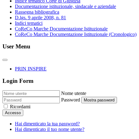
Indice tematico Corte di Giustizia
Documentazione istituzionale, sindacale e aziendale
Rassegna bibliografica
D.lgs. 9 aprile 2008, n. 81
Indici tematici
CoReCo Marche Documentazione Istituzionale
CoReCo Marche Documentazione Istituzionale (Cronologico)
User Menu
PRIN INSPIRE
Login Form
Nome utente
Password
Mostra password
Ricordami
Accesso
Hai dimenticato la tua password?
Hai dimenticato il tuo nome utente?