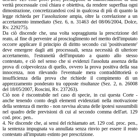
verità processuale così chiara e obiettiva, da rendere superflua ogni
dimostrazione, concretizzandosi così in qualcosa di più di quanto la
legge richieda per l’assoluzione ampia, oltre la correlazione a un
accertamento immediato (Sez. 6, n. 31463 del 08/06/2004, Dolce,
Rv. 229275).
Da ciò discende che, una volta sopraggiunta la prescrizione del
reato, al fine di pervenire al proscioglimento nel merito dell'imputato
occorre applicare il principio di diritto secondo cui 'positivamente'
deve emergere dagli atti processuali, senza necessità di ulteriore
accertamento, l'estraneità dell'imputato a quanto allo stesso
contestato, e ciò nel senso che si evidenzi l'assoluta assenza della
prova dì colpevolezza di quello, ovvero la prova positiva della sua
innocenza, non rilevando l'eventuale mera contraddittorietà o
insufficienza della prova che richiede il compimento di un
apprezzamento ponderato tra opposte risultanze (Sez. 2, n. 26008
del 18/05/2007, Roscini, Rv. 237263).
Ciò non è riscontrabile nel caso di specie, in cui questa Corte -
anche tenendo conto degli elementi evidenziati nella motivazione
della sentenza di merito - non ravvisa alcuna delle ipotesi sussumibili
nel quadro delle previsioni di cui al secondo comma dell'art. 129
cod. proc. pen..
4. Ne discende che, ai sensi del richiamato art. 129 cod. proc. pen.,
la sentenza impugnata va annullata senza rinvio per essere il reato
contestato all'imputato estinto per prescrizione.