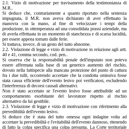
2.1. Vizio di motivazione per travisamento della testimonianza di
M.R..
Si deduce che, contrariamente a quanto riportato nella sentenza
impugnata, il M.R. non aveva dichiarato di aver effettuato la
manovra con la mano, al fine di velocizzare i tempi della
produzione, in ottemperanza ad una consolidata prassi aziendale, ma
di averla effettuata in un momento di stanchezza e di scarsa lucidità,
per essere appena tornato dalle ferie.
Si trattava, invece, di un gesto del tutto abnorme.
2.2. Violazione di legge e vizio di motivazione in relazione agli artt.
40 e 41, comma secondo, cod. pen..
Si osserva che la responsabilità penale dell'imputato non poteva
essere affermata sulla base di un generico aumento del rischio,
dovuto nella fattispecie alla mancata protezione del punto di cattura
fra i due rulli, occorrendo accertare che la condotta omissiva fosse
stata causa efficiente dell'evento lesivo poi verificatosi, escludendo
l'interferenza dì decorsi causali alternativi.
Non è stato accertato se l'evento lesivo fosse attribuibile ad un
comportamento esorbitante del lavoratore rispetto al rischio
alternativo da lui gestibile.
2.3. Violazione di legge e vizio di motivazione con riferimento alla
prevedibilità dell'evento lesivo.
Si deduce che è stata del tutto omessa ogni indagine volta ad
accertare la prevedibilità e l'evitabilità dell'evento dannoso, ritenendo
di fatto la colpa specifica una colpa presunta. La Corte territoriale