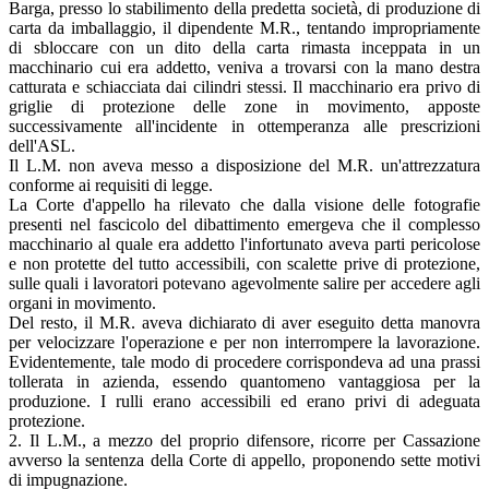
Barga, presso lo stabilimento della predetta società, di produzione di
carta da imballaggio, il dipendente M.R., tentando impropriamente
di sbloccare con un dito della carta rimasta inceppata in un
macchinario cui era addetto, veniva a trovarsi con la mano destra
catturata e schiacciata dai cilindri stessi. Il macchinario era privo di
griglie di protezione delle zone in movimento, apposte
successivamente all'incidente in ottemperanza alle prescrizioni
dell'ASL.
Il L.M. non aveva messo a disposizione del M.R. un'attrezzatura
conforme ai requisiti di legge.
La Corte d'appello ha rilevato che dalla visione delle fotografie
presenti nel fascicolo del dibattimento emergeva che il complesso
macchinario al quale era addetto l'infortunato aveva parti pericolose
e non protette del tutto accessibili, con scalette prive di protezione,
sulle quali i lavoratori potevano agevolmente salire per accedere agli
organi in movimento.
Del resto, il M.R. aveva dichiarato di aver eseguito detta manovra
per velocizzare l'operazione e per non interrompere la lavorazione.
Evidentemente, tale modo di procedere corrispondeva ad una prassi
tollerata in azienda, essendo quantomeno vantaggiosa per la
produzione. I rulli erano accessibili ed erano privi di adeguata
protezione.
2. Il L.M., a mezzo del proprio difensore, ricorre per Cassazione
avverso la sentenza della Corte di appello, proponendo sette motivi
di impugnazione.