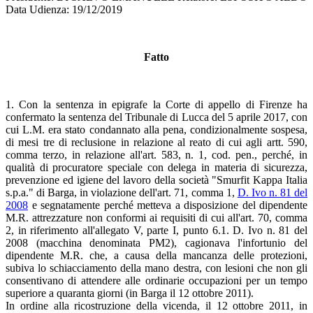
Data Udienza: 19/12/2019
Fatto
1. Con la sentenza in epigrafe la Corte di appello di Firenze ha
confermato la sentenza del Tribunale di Lucca del 5 aprile 2017, con
cui L.M. era stato condannato alla pena, condizionalmente sospesa,
di mesi tre di reclusione in relazione al reato di cui agli artt. 590,
comma terzo, in relazione all'art. 583, n. 1, cod. pen., perché, in
qualità di procuratore speciale con delega in materia di sicurezza,
prevenzione ed igiene del lavoro della società "Smurfit Kappa Italia
s.p.a." di Barga, in violazione dell'art. 71, comma 1,
D. Ivo n. 81 del
2008
e segnatamente perché metteva a disposizione del dipendente
M.R. attrezzature non conformi ai requisiti di cui all'art. 70, comma
2, in riferimento all'allegato V, parte I, punto 6.1. D. Ivo n. 81 del
2008 (macchina denominata PM2), cagionava l'infortunio del
dipendente M.R. che, a causa della mancanza delle protezioni,
subiva lo schiacciamento della mano destra, con lesioni che non gli
consentivano di attendere alle ordinarie occupazioni per un tempo
superiore a quaranta giorni (in Barga il 12 ottobre 2011).
In ordine alla ricostruzione della vicenda, il 12 ottobre 2011, in