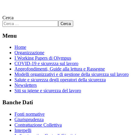
Cerca
Cerca
Menu
Home
Organizzazione
I Working Papers di Olympus
COVID-19 e sicurezza sul lavoro
Approfondimenti, Guide alla lettura e Rassegne
Modelli organizzativi e di gestione della sicurezza sul lavoro
Salute e sicurezza degli operatori della sicurezza
Newsletters
Siti su igiene e sicurezza del lavoro
Banche Dati
Fonti normative
Giurisprudenza
Contrattazione Collettiva
Interpelli