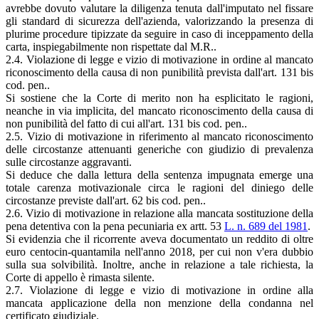
avrebbe dovuto valutare la diligenza tenuta dall'imputato nel fissare
gli standard di sicurezza dell'azienda, valorizzando la presenza di
plurime procedure tipizzate da seguire in caso di inceppamento della
carta, inspiegabilmente non rispettate dal M.R..
2.4. Violazione di legge e vizio di motivazione in ordine al mancato
riconoscimento della causa di non punibilità prevista dall'art. 131 bis
cod. pen..
Si sostiene che la Corte di merito non ha esplicitato le ragioni,
neanche in via implicita, del mancato riconoscimento della causa di
non punibilità del fatto di cui all'art. 131 bis cod. pen..
2.5. Vizio di motivazione in riferimento al mancato riconoscimento
delle circostanze attenuanti generiche con giudizio di prevalenza
sulle circostanze aggravanti.
Si deduce che dalla lettura della sentenza impugnata emerge una
totale carenza motivazionale circa le ragioni del diniego delle
circostanze previste dall'art. 62 bis cod. pen..
2.6. Vizio di motivazione in relazione alla mancata sostituzione della
pena detentiva con la pena pecuniaria ex artt. 53
L. n. 689 del 1981
.
Si evidenzia che il ricorrente aveva documentato un reddito di oltre
euro centocin-quantamila nell'anno 2018, per cui non v'era dubbio
sulla sua solvibilità. Inoltre, anche in relazione a tale richiesta, la
Corte di appello è rimasta silente.
2.7. Violazione di legge e vizio di motivazione in ordine alla
mancata applicazione della non menzione della condanna nel
certificato giudiziale.