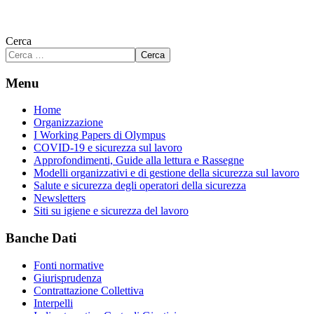
Cerca
Cerca
Menu
Home
Organizzazione
I Working Papers di Olympus
COVID-19 e sicurezza sul lavoro
Approfondimenti, Guide alla lettura e Rassegne
Modelli organizzativi e di gestione della sicurezza sul lavoro
Salute e sicurezza degli operatori della sicurezza
Newsletters
Siti su igiene e sicurezza del lavoro
Banche Dati
Fonti normative
Giurisprudenza
Contrattazione Collettiva
Interpelli