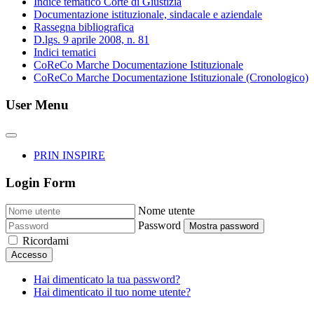
Indice tematico Corte di Giustizia
Documentazione istituzionale, sindacale e aziendale
Rassegna bibliografica
D.lgs. 9 aprile 2008, n. 81
Indici tematici
CoReCo Marche Documentazione Istituzionale
CoReCo Marche Documentazione Istituzionale (Cronologico)
User Menu
PRIN INSPIRE
Login Form
Nome utente
Password
Mostra password
Ricordami
Accesso
Hai dimenticato la tua password?
Hai dimenticato il tuo nome utente?