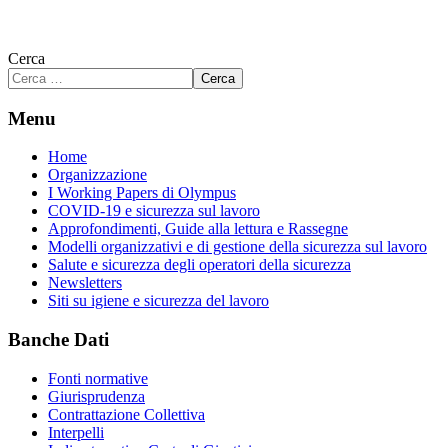
Cerca
Cerca
Menu
Home
Organizzazione
I Working Papers di Olympus
COVID-19 e sicurezza sul lavoro
Approfondimenti, Guide alla lettura e Rassegne
Modelli organizzativi e di gestione della sicurezza sul lavoro
Salute e sicurezza degli operatori della sicurezza
Newsletters
Siti su igiene e sicurezza del lavoro
Banche Dati
Fonti normative
Giurisprudenza
Contrattazione Collettiva
Interpelli