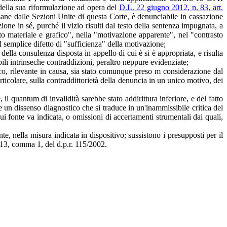
 della sua riformulazione ad opera del
D.L. 22 giugno 2012, n. 83, art.
esane dalle Sezioni Unite di questa Corte, è denunciabile in cassazione
ione in sé, purché il vizio risulti dal testo della sentenza impugnata, a
to materiale e grafico", nella "motivazione apparente", nel "contrasto
l semplice difetto di "sufficienza" della motivazione;
lla consulenza disposta in appello di cui è si è appropriata, e risulta
bili intrinseche contraddizioni, peraltro neppure evidenziate;
orico, rilevante in causa, sia stato comunque preso m considerazione dal
ticolare, sulla contraddittorietà della denuncia in un unico motivo, dei
l quantum di invalidità sarebbe stato addirittura inferiore, e del fatto
 un dissenso diagnostico che si traduce in un'inammissibile critica del
ui fonte va indicata, o omissioni di accertamenti strumentali dai quali,
, nella misura indicata in dispositivo; sussistono i presupposti per il
t. 13, comma 1, del d.p.r. 115/2002.