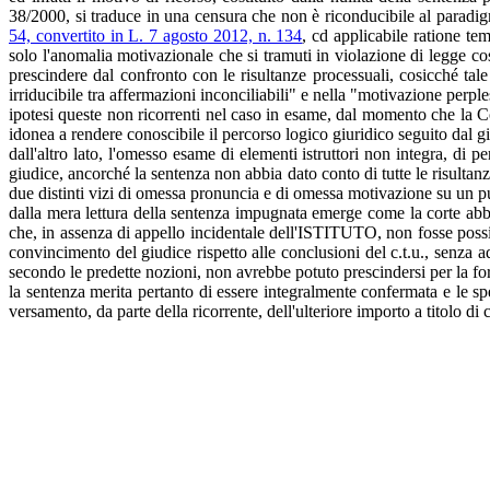
38/2000, si traduce in una censura che non è riconducibile al paradigm
54, convertito in L. 7 agosto 2012, n. 134
, cd applicabile ratione te
solo l'anomalia motivazionale che si tramuti in violazione di legge cost
prescindere dal confronto con le risultanze processuali, cosicché tal
irriducibile tra affermazioni inconciliabili" e nella "motivazione perp
ipotesi queste non ricorrenti nel caso in esame, dal momento che la Co
idonea a rendere conoscibile il percorso logico giuridico seguito dal gi
dall'altro lato, l'omesso esame di elementi istruttori non integra, di 
giudice, ancorché la sentenza non abbia dato conto di tutte le risultan
due distinti vizi di omessa pronuncia e di omessa motivazione su un pu
dalla mera lettura della sentenza impugnata emerge come la corte abbia 
che, in assenza di appello incidentale dell'ISTITUTO, non fosse possib
convincimento del giudice rispetto alle conclusioni del c.t.u., senza a
secondo le predette nozioni, non avrebbe potuto prescindersi per la fo
la sentenza merita pertanto di essere integralmente confermata e le sp
versamento, da parte della ricorrente, dell'ulteriore importo a titolo di