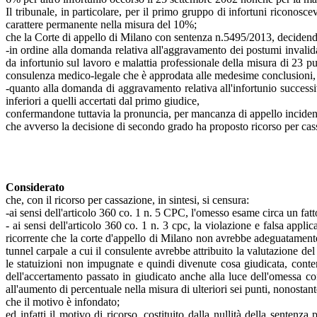
Il tribunale, in particolare, per il primo gruppo di infortuni riconos
carattere permanente nella misura del 10%;
che la Corte di appello di Milano con sentenza n.5495/2013, decidendo
-in ordine alla domanda relativa all'aggravamento dei postumi invalidan
da infortunio sul lavoro e malattia professionale della misura di 23 p
consulenza medico-legale che è approdata alle medesime conclusioni, e
-quanto alla domanda di aggravamento relativa all'infortunio successi
inferiori a quelli accertati dal primo giudice,
confermandone tuttavia la pronuncia, per mancanza di appello incidental
che avverso la decisione di secondo grado ha proposto ricorso per cassaz
Considerato
che, con il ricorso per cassazione, in sintesi, si censura:
-ai sensi dell'articolo 360 co. 1 n. 5 CPC, l'omesso esame circa un fatto 
- ai sensi dell'articolo 360 co. 1 n. 3 cpc, la violazione e falsa applic
ricorrente che la corte d'appello di Milano non avrebbe adeguatamente 
tunnel carpale a cui il consulente avrebbe attribuito la valutazione d
le statuizioni non impugnate e quindi divenute cosa giudicata, conte
dell'accertamento passato in giudicato anche alla luce dell'omessa con
all'aumento di percentuale nella misura di ulteriori sei punti, nonostant
che il motivo è infondato;
ed infatti il motivo di ricorso, costituito dalla nullità della sentenz