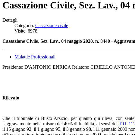
Cassazione Civile, Sez. Lav., 0
Dettagli
Categoria:
Cassazione civile
Visite: 6978
Cassazione Civile, Sez. Lav., 04 maggio 2020, n. 8440 - Aggravam
Malattie Professionali
Presidente: D'ANTONIO ENRICA Relatore: CIRIELLO ANTONELLA
Rilevato
Che il tribunale di Busto Arsizio, per quanto qui rileva, con sent
l'aggravamento nella misura del 40% di inabilità, ai sensi del
T.U. 11
il 15 giugno 92, il 1 giugno 95, il 3 gennaio 98, l'11 gennaio 2000 no
6% per altro infortunio occorso il 25 settembre 2002 nonché per la mala