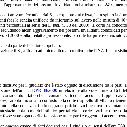
ceva l'aggravamento dei postumi invalidanti nella misura del 24%, mentr
 sui gravami formulati dal S., per quanto qui rileva, ha respinto la d
ti (per la rendita unificata da infortunio sul lavoro nella misura di 40 
unti percentuali ai sensi del D.lgsl. n. 38 del 2000), la corte ha concor
scludendo alcun aggravamento nei postumi invalidanti consolidati per i
vo al 2000 e alla malattia professionale, la corte ha pure evidenziato 
e da parte dell'Istituto appellato.
ione il S., affidato ad unico articolato motivo; che l'INAIL ha resistito
decisivo per il giudizio che è stato oggetto di discussione tra le parti, ai
azione dell'art.
13 DPR 38/2000
in relazione alla voce numero 163 dell
considerato il fatto che la consulenza tecnica raccolta all'appello aveva
el 6%; sarebbe incorsa in confusione la corte d'appello di Milano ritene
nute nella sentenza di primo grado, poiché avrebbe dovuto valutare co
testazione da parte dell'istituto; per tal via la corte avrebbe omesso 
e fosse stato oggetto di discussione tra le parti e oggetto di accertament
a per omesso esame di fatti decisivi per il giudizio ai sensi dell'art. 