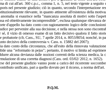
a di cui all'art. 360 c.p.c., comma 1, n. 5, nel testo vigente a seguito
mporis nel presente giudizio; ciò in quanto, secondo l'interpretazione r
ituzionalmente rilevante, in quanto attinente all'esistenza della motivaz
e anomalia si esaurisce nella "mancanza assoluta di motivi sotto l'aspet
lessa ed obiettivamente incomprensibile", esclusa qualunque rilevanza de
rte d'appello ha dato conto con ragionamento logico delle conclusioni de
udice per pervenire alla sua decisione, e nella stessa non sono riscontra
per sé, il vizio di omesso esame di un fatto decisivo qualora il fatto st
ze probatorie (cfr, Cass., SU, 7 aprile 2014, n. 8053/8054; nonché, in par
nto decisivo della controversia v. Cass. n. 15882 del 2007);
dato conto della circostanza, che all'esito della rinnovata valutazione, i
ile una "reformatio in pejus"; pertanto, il motivo si limita ad esprimere
ddurre alcuna devianza dalle nozioni correnti della scienza medica, la c
rmulazione di una corretta diagnosi (Cass. ord. 03/02/ 2012, n. 1652).
ese del presente giudizio vanno poste a carico del ricorrente soccombente
 contributo unificato, pari a quello dovuto per il ricorso, a norma dell'ar
P.Q.M.