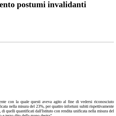
ento postumi invalidanti
nte con la quale questi aveva agito al fine di vedersi riconosciuto
ificata nella misura del 23%, per quattro infortuni subiti rispettivamente
, di quelli quantificati dall'Istituto con rendita unificata nella misura del
o e terzo dito della mano destra".