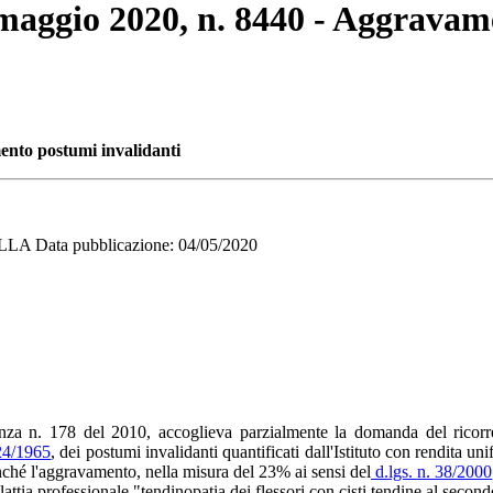
4 maggio 2020, n. 8440 - Aggravam
ento postumi invalidanti
 Data pubblicazione: 04/05/2020
enza n. 178 del 2010, accoglieva parzialmente la domanda del ricorre
24/1965
, dei postumi invalidanti quantificati dall'Istituto con rendita un
nché l'aggravamento, nella misura del 23% ai sensi del
d.lgs. n. 38/2000
ttia professionale "tendinopatia dei flessori con cisti tendine al second