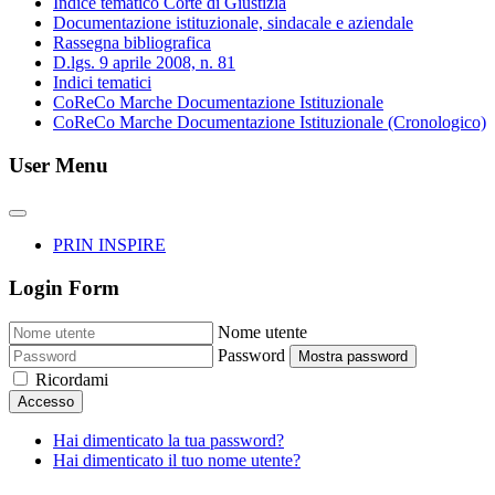
Indice tematico Corte di Giustizia
Documentazione istituzionale, sindacale e aziendale
Rassegna bibliografica
D.lgs. 9 aprile 2008, n. 81
Indici tematici
CoReCo Marche Documentazione Istituzionale
CoReCo Marche Documentazione Istituzionale (Cronologico)
User Menu
PRIN INSPIRE
Login Form
Nome utente
Password
Mostra password
Ricordami
Accesso
Hai dimenticato la tua password?
Hai dimenticato il tuo nome utente?