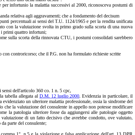
e per infortunio la malattia successivi al 2000, riconosceva postumi di
omanda relativa agli aggravamenti; che a fondamento del decisum
punti percentuali ai sensi del T.U. 1124/1965 e per la rendita unificata
dato con la valutazione svolta in primo grado sulla scorta di una nuova
 primi quattro infortuni;
come sulla scorta della rinnovata CTU, i postumi consolidati sarebbero
 con controricorso; che il P.G. non ha formulato richieste scritte
 sensi dell'articolo 360 co. 1 n. 5 cpc,
a tabella allegata al
D.M. 12 luglio 2000
. Evidenzia in particolare, il
 evidenziato un ulteriore malattia professionale, ossia la sindrome del
ndo che la valutazione del consulente in appello non potesse modificare
me la patologia ulteriore fosse da aggiungersi alle patologie oggetto
la valutazione di un fatto decisivo che avrebbe condotto, ove valutato,
o da parte del consulente;
360, comma 1°, n.5 e la violazione e falsa applicazione dell'art. 13 DPR