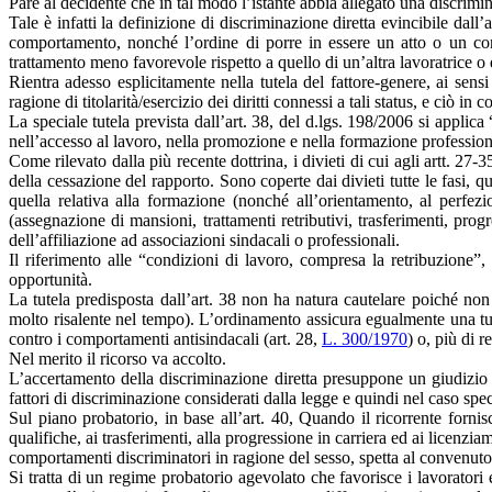
Pare al decidente che in tal modo l’istante abbia allegato una discrimin
Tale è infatti la definizione di discriminazione diretta evincibile dall’a
comportamento, nonché l’ordine di porre in essere un atto o un com
trattamento meno favorevole rispetto a quello di un’altra lavoratrice o 
Rientra adesso esplicitamente nella tutela del fattore-genere, ai sens
ragione di titolarità/esercizio dei diritti connessi a tali status, e ciò in c
La speciale tutela prevista dall’art. 38, del d.lgs. 198/2006 si appli
nell’accesso al lavoro, nella promozione e nella formazione profession
Come rilevato dalla più recente dottrina, i divieti di cui agli artt. 27-3
della cessazione del rapporto. Sono coperte dai divieti tutte le fasi, q
quella relativa alla formazione (nonché all’orientamento, al perfezi
(assegnazione di mansioni, trattamenti retributivi, trasferimenti, prog
dell’affiliazione ad associazioni sindacali o professionali.
Il riferimento alle “condizioni di lavoro, compresa la retribuzione”, 
opportunità.
La tutela predisposta dall’art. 38 non ha natura cautelare poiché non
molto risalente nel tempo). L’ordinamento assicura egualmente una tut
contro i comportamenti antisindacali (art. 28,
L. 300/1970
) o, più di r
Nel merito il ricorso va accolto.
L’accertamento della discriminazione diretta presuppone un giudizio di
fattori di discriminazione considerati dalla legge e quindi nel caso spec
Sul piano probatorio, in base all’art. 40, Quando il ricorrente fornisc
qualifiche, ai trasferimenti, alla progressione in carriera ed ai licenziam
comportamenti discriminatori in ragione del sesso, spetta al convenuto 
Si tratta di un regime probatorio agevolato che favorisce i lavoratori 