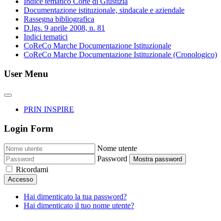
Indice tematico Corte di Giustizia
Documentazione istituzionale, sindacale e aziendale
Rassegna bibliografica
D.lgs. 9 aprile 2008, n. 81
Indici tematici
CoReCo Marche Documentazione Istituzionale
CoReCo Marche Documentazione Istituzionale (Cronologico)
User Menu
PRIN INSPIRE
Login Form
Nome utente
Password
Mostra password
Ricordami
Accesso
Hai dimenticato la tua password?
Hai dimenticato il tuo nome utente?