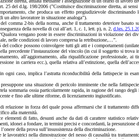
azione diretta, attuata mediante l’assegnazione di un orario di lavoro div
rt. 25 del d.lg. 198/2006 (”Costituisce discriminazione diretta, ai sensi d
portamento, che produca un effetto pregiudizievole discriminando le l
di un altro lavoratore in situazione analoga”).
i del comma 2-bis della norma, anche il trattamento deteriore basato su
onseguenza della novella di cui all’art. 1, c. 1, lett. p), n. 2,
d.lgs. 25.1.2
ca “Qualora vengano poste in essere discriminazioni in violazione dei di
ale, nelle condizioni di lavoro compresa la retribuzione,…”.
5 del codice possono coinvolgere tutti gli atti e i comportamenti (unilater
uella precedente l’instaurazione del vincolo (in cui il soggetto si trova
onamento, all’aggiornamento, alla riqualificazione professionale, ai t
ressione in carriera ecc.), quella relativa all’estinzione, quella dell’
in ogni caso, implica l’astratta riconducibilità della fattispecie in es
 presuppone una situazione di pericolo imminente che nella fattispecie
ela sommaria ossia particolarmente rapida, in ragione del rango degli in
ecente e fino alle ultime riforme, di licenziamento ingiustificato.
 relazione in forza del quale possa affermarsi che il trattamento diffe
ifico alla maternità.
e elementi di fatto, desunti anche da dati di carattere statistico relativ
enti, idonei a fondare, in termini precisi e concordanti, la presunzione del
l’onere della prova sull’insussistenza della discriminazione.
e le lavoratrici nella dimostrazione del nesso di causalità tra trattament