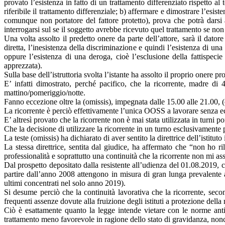
provato l’esistenza in fatto di un trattamento differenziato rispetto a
riferibile il trattamento differenziale; b) affermare e dimostrare l’esi
comunque non portatore del fattore protetto), prova che potrà darsi a
interrogarsi sul se il soggetto avrebbe ricevuto quel trattamento se non 
Una volta assolto il predetto onere da parte dell’attore, sarà il dator
diretta, l’inesistenza della discriminazione e quindi l’esistenza di un
oppure l’esistenza di una deroga, cioè l’esclusione della fattispecie
apprezzata).
Sulla base dell’istruttoria svolta l’istante ha assolto il proprio onere pr
E’ infatti dimostrato, perché pacifico, che la ricorrente, madre di
mattino/pomeriggio/notte.
Fanno eccezione oltre la (omissis), impegnata dalle 15.00 alle 21.00, (
La ricorrente è perciò effettivamente l’unica OOSS a lavorare senza 
E’ altresì provato che la ricorrente non è mai stata utilizzata in turni 
Che la decisione di utilizzare la ricorrente in un turno esclusivamente p
La teste (omissis) ha dichiarato di aver sentito la direttrice dell’istitu
La stessa direttrice, sentita dal giudice, ha affermato che “non ho r
professionalità e soprattutto una continuità che la ricorrente non mi as
Dal prospetto depositato dalla resistente all’udienza del 01.08.2019, 
partire dall’anno 2008 attengono in misura di gran lunga prevalente 
ultimi concentrati nel solo anno 2019).
Si desume perciò che la continuità lavorativa che la ricorrente, secon
frequenti assenze dovute alla fruizione degli istituti a protezione della 
Ciò è esattamente quanto la legge intende vietare con le norme antid
trattamento meno favorevole in ragione dello stato di gravidanza, nonché 