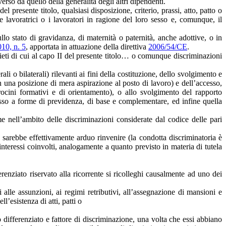
erso da quello della generalità degli altri dipendenti.
el presente titolo, qualsiasi disposizione, criterio, prassi, atto, patto o
avoratrici o i lavoratori in ragione del loro sesso e, comunque, il
llo stato di gravidanza, di maternità o paternità, anche adottive, o in
010, n. 5
, apportata in attuazione della direttiva
2006/54/CE
.
vieti di cui al capo II del presente titolo… o comunque discriminazioni
ali o bilaterali) rilevanti ai fini della costituzione, dello svolgimento e
 in una posizione di mera aspirazione al posto di lavoro) e dell’accesso,
irocini formativi e di orientamento), o allo svolgimento del rapporto
accesso a forme di previdenza, di base e complementare, ed infine quella
ame nell’ambito delle discriminazioni considerate dal codice delle pari
 sarebbe effettivamente arduo rinvenire (la condotta discriminatoria è
teressi coinvolti, analogamente a quanto previsto in materia di tutela
renziato riservato alla ricorrente si ricolleghi causalmente ad uno dei
i alle assunzioni, ai regimi retributivi, all’assegnazione di mansioni e
l’esistenza di atti, patti o
o differenziato e fattore di discriminazione, una volta che essi abbiano