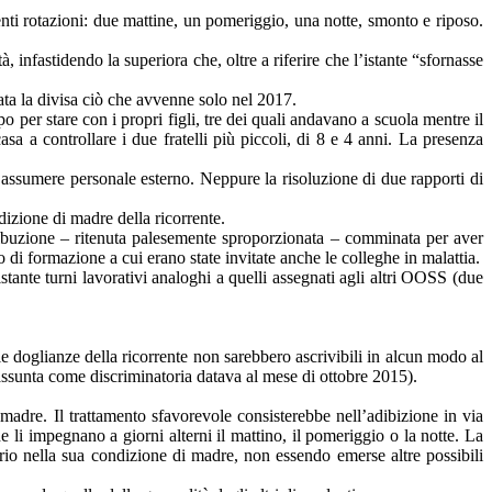
enti rotazioni: due mattine, un pomeriggio, una notte, smonto e riposo.
 infastidendo la superiora che, oltre a riferire che l’istante “sfornasse
ta la divisa ciò che avvenne solo nel 2017.
o per stare con i propri figli, tre dei quali andavano a scuola mentre il
sa a controllare i due fratelli più piccoli, di 8 e 4 anni. La presenza
o assumere personale esterno. Neppure la risoluzione di due rapporti di
ndizione di madre della ricorrente.
tribuzione – ritenuta palesemente sproporzionata – comminata per aver
di formazione a cui erano state invitate anche le colleghe in malattia.
stante turni lavorativi analoghi a quelli assegnati agli altri OOSS (due
 le doglianze della ricorrente non sarebbero ascrivibili in alcun modo al
 assunta come discriminatoria datava al mese di ottobre 2015).
 madre. Il trattamento sfavorevole consisterebbe nell’adibizione in via
 li impegnano a giorni alterni il mattino, il pomeriggio o la notte. La
oprio nella sua condizione di madre, non essendo emerse altre possibili