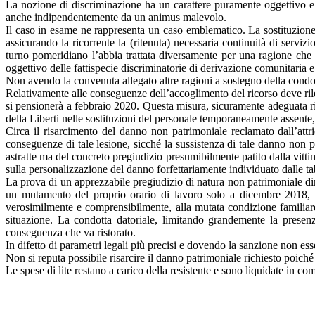
La nozione di discriminazione ha un carattere puramente oggettivo e 
anche indipendentemente da un animus malevolo.
Il caso in esame ne rappresenta un caso emblematico. La sostituzione
assicurando la ricorrente la (ritenuta) necessaria continuità di servi
turno pomeridiano l’abbia trattata diversamente per una ragione che l
oggettivo delle fattispecie discriminatorie di derivazione comunitaria 
Non avendo la convenuta allegato altre ragioni a sostegno della condotta
Relativamente alle conseguenze dell’accoglimento del ricorso deve rile
si pensionerà a febbraio 2020. Questa misura, sicuramente adeguata ris
della Liberti nelle sostituzioni del personale temporaneamente assente,
Circa il risarcimento del danno non patrimoniale reclamato dall’attri
conseguenze di tale lesione, sicché la sussistenza di tale danno non 
astratte ma del concreto pregiudizio presumibilmente patito dalla vitt
sulla personalizzazione del danno forfettariamente individuato dalle ta
La prova di un apprezzabile pregiudizio di natura non patrimoniale dire
un mutamento del proprio orario di lavoro solo a dicembre 2018, a c
verosimilmente e comprensibilmente, alla mutata condizione familiare
situazione. La condotta datoriale, limitando grandemente la presenza
conseguenza che va ristorato.
In difetto di parametri legali più precisi e dovendo la sanzione non es
Non si reputa possibile risarcire il danno patrimoniale richiesto poiché
Le spese di lite restano a carico della resistente e sono liquidate in c