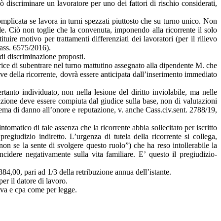
iscriminare un lavoratore per uno dei fattori di rischio considerati,
plicata se lavora in turni spezzati piuttosto che su turno unico. Non
ale. Ciò non toglie che la convenuta, imponendo alla ricorrente il solo
re motivo per trattamenti differenziati dei lavoratori (per il rilievo
Cass. 6575/2016).
 di discriminazione proposti.
rice di subentrare nel turno mattutino assegnato alla dipendente M. che
ve della ricorrente, dovrà essere anticipata dall’inserimento immediato
tanto individuato, non nella lesione del diritto inviolabile, ma nelle
azione deve essere compiuta dal giudice sulla base, non di valutazioni
tema di danno all’onore e reputazione, v. anche Cass.civ.sent. 2788/19,
omatico di tale assenza che la ricorrente abbia sollecitato per iscritto
giudizio indiretto. L’urgenza di tutela della ricorrente si collega,
n se la sente di svolgere questo ruolo”) che ha reso intollerabile la
ncidere negativamente sulla vita familiare. E’ questo il pregiudizio-
84,00, pari ad 1/3 della retribuzione annua dell’istante.
er il datore di lavoro.
 iva e cpa come per legge.