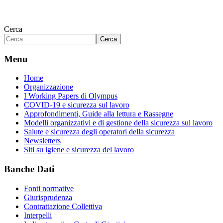
Cerca
Cerca
Menu
Home
Organizzazione
I Working Papers di Olympus
COVID-19 e sicurezza sul lavoro
Approfondimenti, Guide alla lettura e Rassegne
Modelli organizzativi e di gestione della sicurezza sul lavoro
Salute e sicurezza degli operatori della sicurezza
Newsletters
Siti su igiene e sicurezza del lavoro
Banche Dati
Fonti normative
Giurisprudenza
Contrattazione Collettiva
Interpelli