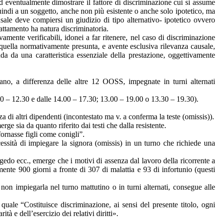
 ed eventualmente dimostrare il fattore di discriminazione cui si assume
 quindi a un soggetto, anche non più esistente o anche solo ipotetico, ma
usale deve compiersi un giudizio di tipo alternativo- ipotetico ovvero
trattamento ha natura discriminatoria.
vamente verificabili, idonei a far ritenere, nel caso di discriminazione
 a quella normativamente presunta, e avente esclusiva rilevanza causale,
nda da una caratteristica essenziale della prestazione, oggettivamente
iano, a differenza delle altre 12 OOSS, impegnate in turni alternati
.00 – 12.30 e dalle 14.00 – 17.30; 13.00 – 19.00 o 13.30 – 19.30).
a di altri dipendenti (incontestato ma v. a conferma la teste (omissis)).
ge sia da quanto riferito dai testi che dalla resistente.
sfornasse figli come conigli”.
cessità di impiegare la signora (omissis) in un turno che richiede una
gedo ecc., emerge che i motivi di assenza dal lavoro della ricorrente a
nte 900 giorni a fronte di 307 di malattia e 93 di infortunio (questi
 non impiegarla nel turno mattutino o in turni alternati, consegue alle
uale “Costituisce discriminazione, ai sensi del presente titolo, ogni
à e dell’esercizio dei relativi diritti».