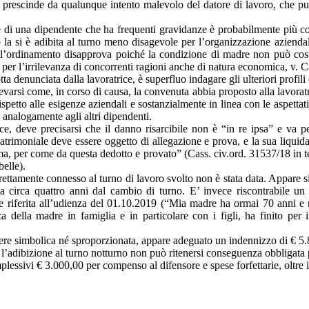
prescinde da qualunque intento malevolo del datore di lavoro, che può d
 di una dipendente che ha frequenti gravidanze è probabilmente più com
zio la si è adibita al turno meno disagevole per l’organizzazione aziend
’ordinamento disapprova poiché la condizione di madre non può costitui
e per l’irrilevanza di concorrenti ragioni anche di natura economica, v. 
 denunciata dalla lavoratrice, è superfluo indagare gli ulteriori profili
varsi come, in corso di causa, la convenuta abbia proposto alla lavorat
petto alle esigenze aziendali e sostanzialmente in linea con le aspettati
 analogamente agli altri dipendenti.
ce, deve precisarsi che il danno risarcibile non è “in re ipsa” e va per
patrimoniale deve essere oggetto di allegazione e prova, e la sua liquid
ima, per come da questa dedotto e provato” (Cass. civ.ord. 31537/18 in 
belle).
ttamente connesso al turno di lavoro svolto non è stata data. Appare sint
irca quattro anni dal cambio di turno. E’ invece riscontrabile un pre
 riferita all’udienza del 01.10.2019 (“Mia madre ha ormai 70 anni e no
 della madre in famiglia e in particolare con i figli, ha finito per i
sere simbolica né sproporzionata, appare adeguato un indennizzo di € 5.8
 l’adibizione al turno notturno non può ritenersi conseguenza obbligata p
omplessivi € 3.000,00 per compenso al difensore e spese forfettarie, oltre