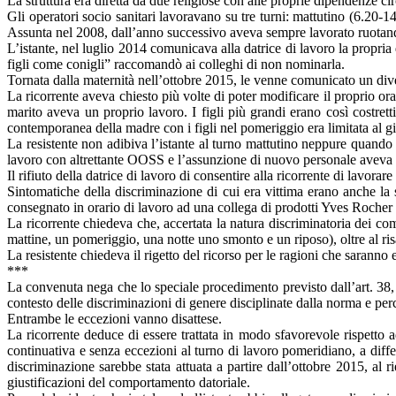
La struttura era diretta da due religiose con alle proprie dipendenze cir
Gli operatori socio sanitari lavoravano su tre turni: mattutino (6.20-
Assunta nel 2008, dall’anno successivo aveva sempre lavorato ruotando
L’istante, nel luglio 2014 comunicava alla datrice di lavoro la propria 
figli come conigli” raccomandò ai colleghi di non nominarla.
Tornata dalla maternità nell’ottobre 2015, le venne comunicato un div
La ricorrente aveva chiesto più volte di poter modificare il proprio ora
marito aveva un proprio lavoro. I figli più grandi erano così costrett
contemporanea della madre con i figli nel pomeriggio era limitata al 
La resistente non adibiva l’istante al turno mattutino neppure quando 
lavoro con altrettante OOSS e l’assunzione di nuovo personale aveva co
Il rifiuto della datrice di lavoro di consentire alla ricorrente di lavor
Sintomatiche della discriminazione di cui era vittima erano anche la
consegnato in orario di lavoro ad una collega di prodotti Yves Rocher v
La ricorrente chiedeva che, accertata la natura discriminatoria dei com
mattine, un pomeriggio, una notte uno smonto e un riposo), oltre al r
La resistente chiedeva il rigetto del ricorso per le ragioni che saranno 
***
La convenuta nega che lo speciale procedimento previsto dall’art. 38,
contesto delle discriminazioni di genere disciplinate dalla norma e per
Entrambe le eccezioni vanno disattese.
La ricorrente deduce di essere trattata in modo sfavorevole rispetto a
continuativa e senza eccezioni al turno di lavoro pomeridiano, a diffe
discriminazione sarebbe stata attuata a partire dall’ottobre 2015, al 
giustificazioni del comportamento datoriale.