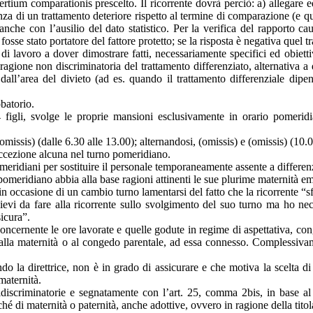
l tertium comparationis prescelto. Il ricorrente dovrà perciò: a) allegare
stenza di un trattamento deteriore rispetto al termine di comparazione (e
nche con l’ausilio del dato statistico. Per la verifica del rapporto ca
fosse stato portatore del fattore protetto; se la risposta è negativa quel 
e di lavoro a dover dimostrare fatti, necessariamente specifici ed obietti
a ragione non discriminatoria del trattamento differenziato, alternativa
 dall’area del divieto (ad es. quando il trattamento differenziale dipe
obatorio.
 4 figli, svolge le proprie mansioni esclusivamente in orario pomerid
omissis) (dalle 6.30 alle 13.00); alternandosi, (omissis) e (omissis) (10
eccezione alcuna nel turno pomeridiano.
pomeridiani per sostituire il personale temporaneamente assente a differenz
omeridiano abbia alla base ragioni attinenti le sue plurime maternità emer
to in occasione di un cambio turno lamentarsi del fatto che la ricorrente “
ilievi da fare alla ricorrente sullo svolgimento del suo turno ma ho ne
sicura”.
concernente le ore lavorate e quelle godute in regime di aspettativa, con
alla maternità o al congedo parentale, ad essa connesso. Complessivame
do la direttrice, non è in grado di assicurare e che motiva la scelta di
maternità.
iscriminatorie e segnatamente con l’art. 25, comma 2bis, in base al q
di maternità o paternità, anche adottive, ovvero in ragione della titolarit