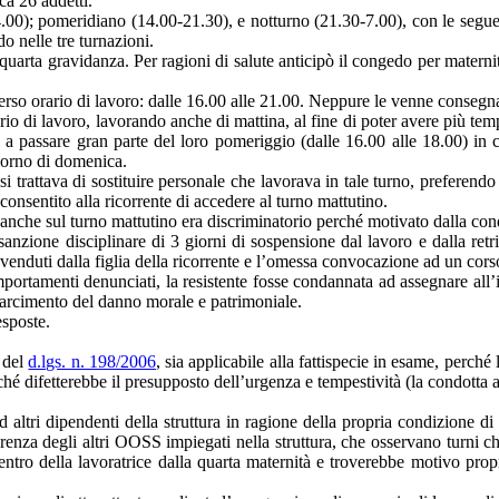
ca 26 addetti.
14.00); pomeridiano (14.00-21.30), e notturno (21.30-7.00), con le segu
 nelle tre turnazioni.
quarta gravidanza. Per ragioni di salute anticipò il congedo per maternità,
erso orario di lavoro: dalle 16.00 alle 21.00. Neppure le venne consegna
rio di lavoro, lavorando anche di mattina, al fine di poter avere più temp
i a passare gran parte del loro pomeriggio (dalle 16.00 alle 18.00) in ca
giorno di domenica.
si trattava di sostituire personale che lavorava in tale turno, preferend
nsentito alla ricorrente di accedere al turno mattutino.
are anche sul turno mattutino era discriminatorio perché motivato dalla co
 sanzione disciplinare di 3 giorni di sospensione dal lavoro e dalla re
enduti dalla figlia della ricorrente e l’omessa convocazione ad un corso 
portamenti denunciati, la resistente fosse condannata ad assegnare all’i
isarcimento del danno morale e patrimoniale.
esposte.
 del
d.lgs. n. 198/2006
, sia applicabile alla fattispecie in esame, perché
ché difetterebbe il presupposto dell’urgenza e tempestività (la condotta
d altri dipendenti della struttura in ragione della propria condizione di
renza degli altri OOSS impiegati nella struttura, che osservano turni che
rientro della lavoratrice dalla quarta maternità e troverebbe motivo pr