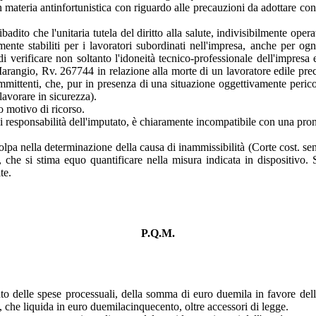
materia antinfortunistica con riguardo alle precauzioni da adottare con ri
badito che l'unitaria tutela del diritto alla salute, indivisibilmente op
mente stabiliti per i lavoratori subordinati nell'impresa, anche per ogn
di verificare non soltanto l'idoneità tecnico-professionale dell'impresa
rangio, Rv. 267744 in relazione alla morte di un lavoratore edile precipi
committenti, che, pur in presenza di una situazione oggettivamente peric
lavorare in sicurezza).
ndo motivo di ricorso.
i responsabilità dell'imputato, è chiaramente incompatibile con una pr
colpa nella determinazione della causa di inammissibilità (Corte cost. s
 che si stima equo quantificare nella misura indicata in dispositivo. 
te.
P.Q.M.
nto delle spese processuali, della somma di euro duemila in favore de
B., che liquida in euro duemilacinquecento, oltre accessori di legge.