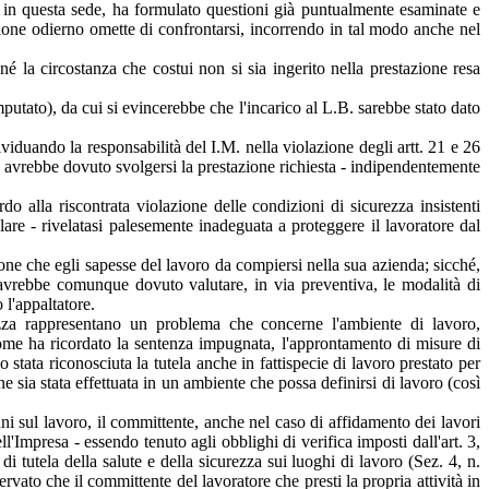
li in questa sede, ha formulato questioni già puntualmente esaminate e
zione odierno omette di confrontarsi, incorrendo in tal modo anche nel
né la circostanza che costui non si sia ingerito nella prestazione resa
mputato), da cui si evincerebbe che l'incarico al L.B. sarebbe stato dato
viduando la responsabilità del I.M. nella violazione degli artt. 21 e 26
e avrebbe dovuto svolgersi la prestazione richiesta - indipendentemente
do alla riscontrata violazione delle condizioni di sicurezza insistenti
olare - rivelatasi palesemente inadeguata a proteggere il lavoratore dal
one che egli sapesse del lavoro da compiersi nella sua azienda; sicché,
, avrebbe comunque dovuto valutare, in via preventiva, le modalità di
 l'appaltatore.
rezza rappresentano un problema che concerne l'ambiente di lavoro,
o, come ha ricordato la sentenza impugnata, l'approntamento di misure di
stata riconosciuta la tutela anche in fattispecie di lavoro prestato per
sia stata effettuata in un ambiente che possa definirsi di lavoro (così
uni sul lavoro, il committente, anche nel caso di affidamento dei lavori
ll'Impresa - essendo tenuto agli obblighi di verifica imposti dall'art. 3,
di tutela della salute e della sicurezza sui luoghi di lavoro (Sez. 4, n.
vato che il committente del lavoratore che presti la propria attività in