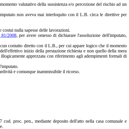
 momento valutativo della sussistenza e/o percezione del rischio ad un
'imputato non aveva mai interloquito con il L.B. circa le direttive per
he costui nulla sapesse delle lavorazioni.
. 81/2008
, per avere omesso di dichiarare l'assoluzione dell'imputato,
lcun contatto diretto con il L.B., per cui appare logico che il momento
ell'effettivo inizio della prestazione richiesta e non quello della mera
a illogicamente apprezzata con riferimento agli adempimenti formali di
l'imputato.
ardività e comunque inammissibile il ricorso.
157 cod. proc. pen., mediante deposito dell'atto nella casa comunale e
e.