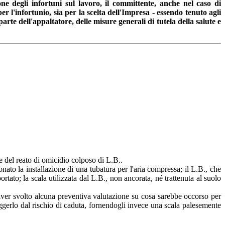
ne degli infortuni sul lavoro, il committente, anche nel caso di
r l'infortunio, sia per la scelta dell'Impresa - essendo tenuto agli
arte dell'appaltatore, delle misure generali di tutela della salute e
e del reato di omicidio colposo di L.B..
ato la installazione di una tubatura per l'aria compressa; il L.B., che
rtato; la scala utilizzata dal L.B., non ancorata, né trattenuta al suolo
 aver svolto alcuna preventiva valutazione su cosa sarebbe occorso per
teggerlo dal rischio di caduta, fornendogli invece una scala palesemente