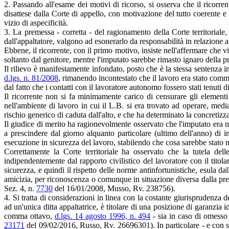
2. Passando all'esame dei motivi di ricorso, si osserva che il ricorr
disattese dalla Corte di appello, con motivazione del tutto coerente 
vizio di aspecificità.
3. La premessa - corretta - del ragionamento della Corte territoriale,
dall'appaltatore, valgono ad esonerarlo da responsabilità in relazione a
Ebbene, il ricorrente, con il primo motivo, insiste nell'affermare che v
soltanto dal genitore, mentre l'imputato sarebbe rimasto ignaro della pr
Il rilievo è manifestamente infondato, posto che è la stessa sentenza i
d.lgs. n. 81/2008
, rimanendo incontestato che il lavoro era stato comm
dal fatto che i contatti con il lavoratore autonomo fossero stati tenuti 
Il ricorrente non si fa minimamente carico di censurare gli elementi d
nell'ambiente di lavoro in cui il L.B. si era trovato ad operare, media
rischio generico di caduta dall'alto, e che ha determinato la concretizz
Il giudice di merito ha ragionevolmente osservato che l'imputato era n
a prescindere dal giorno alquanto particolare (ultimo dell'anno) di 
esecuzione in sicurezza del lavoro, stabilendo che cosa sarebbe stato ne
Correttamente la Corte territoriale ha osservato che la tutela de
indipendentemente dal rapporto civilistico del lavoratore con il titola
sicurezza, e quindi il rispetto delle norme antinfortunistiche, esula d
amicizia, per riconoscenza o comunque in situazione diversa dalla pres
Sez. 4, n.
7730
del 16/01/2008, Musso, Rv. 238756).
4. Si tratta di considerazioni in linea con la costante giurisprudenza 
ad un'unica ditta appaltatrice, è titolare di una posizione di garanzia i
comma ottavo,
d.lgs. 14 agosto 1996, n. 494
- sia in caso di omesso c
23171
del 09/02/2016, Russo, Rv. 26696301). In particolare - e con spe