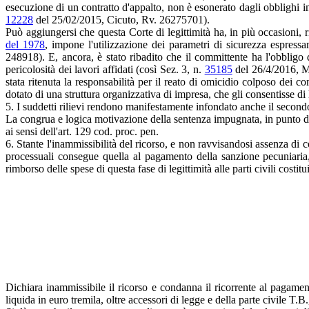
esecuzione di un contratto d'appalto, non è esonerato dagli obblighi in 
12228
del 25/02/2015, Cicuto, Rv. 26275701).
Può aggiungersi che questa Corte di legittimità ha, in più occasioni, ri
del 1978
, impone l'utilizzazione dei parametri di sicurezza espressa
248918). E, ancora, è stato ribadito che il committente ha l'obbligo 
pericolosità dei lavori affidati (così Sez. 3, n.
35185
del 26/4/2016, Ma
stata ritenuta la responsabilità per il reato di omicidio colposo dei 
dotato di una struttura organizzativa di impresa, che gli consentisse di 
5. I suddetti rilievi rendono manifestamente infondato anche il seco
La congrua e logica motivazione della sentenza impugnata, in punto d
ai sensi dell'art. 129 cod. proc. pen.
6. Stante l'inammissibilità del ricorso, e non ravvisandosi assenza di 
processuali consegue quella al pagamento della sanzione pecuniaria,
rimborso delle spese di questa fase di legittimità alle parti civili costitui
Dichiara inammissibile il ricorso e condanna il ricorrente al pagame
liquida in euro tremila, oltre accessori di legge e della parte civile T.