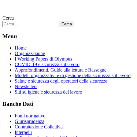
Cerca
Cerca
Menu
Home
Organizzazione
I Working Papers di Olympus
COVID-19 e sicurezza sul lavoro
Approfondimenti, Guide alla lettura e Rassegne
Modelli organizzativi e di gestione della sicurezza sul lavoro
Salute e sicurezza degli operatori della sicurezza
Newsletters
Siti su igiene e sicurezza del lavoro
Banche Dati
Fonti normative
Giurisprudenza
Contrattazione Collettiva
Interpelli