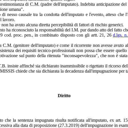
 testimonianza di C.M. (padre dell'imputato). Indebita anticipazione del
ezione umana".
 di nesso causale tra la condotta dell'imputato e l'evento, atteso che l
l lavoro.
 non ha avuto alcuna diretta percepibilità di fattori di rischio generici.
to ha riconosciuto la responsabilità del I.M. pur dando atto del fatto c
129 cod. proc. pen., in combinato disposto con gli artt. 21, 26
d.lgs. n
 da C.M. (genitore dell'imputato) e come il ricorrente non avesse avuto a
stenza dei requisiti tecnico-professionali non possa che essere quello d
 motivazione sul punto della ritenuta "inconsapevolezza", che non è stat
B. insiste affinché sia dichiarato inammissibile o rigettato il ricorso del
 OMISSIS chiede che sia dichiarata la decadenza dall'impugnazione per t
Diritto
sto che la sentenza impugnata risulta notificata all'imputato, ex art. 
ccessiva alla data di proposizione (27.3.2019) dell'impugnazione in esam