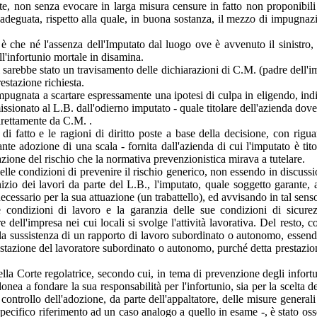
ente, non senza evocare in larga misura censure in fatto non proponibi
e adeguata, rispetto alla quale, in buona sostanza, il mezzo di impugna
 è che né l'assenza dell'Imputato dal luogo ove è avvenuto il sinistro, 
ll'infortunio mortale in disamina.
i sarebbe stato un travisamento delle dichiarazioni di C.M. (padre dell'i
estazione richiesta.
mpugnata a scartare espressamente una ipotesi di culpa in eligendo, indi
issionato al L.B. dall'odierno imputato - quale titolare dell'azienda dov
direttamente da C.M. .
i fatto e le ragioni di diritto poste a base della decisione, con riguar
nte adozione di una scala - fornita dall'azienda di cui l'imputato è tit
azione del rischio che la normativa prevenzionistica mirava a tutelare.
elle condizioni di prevenire il rischio generico, non essendo in discussi
inizio dei lavori da parte del L.B., l'imputato, quale soggetto garante
cessario per la sua attuazione (un trabattello), ed avvisando in tal senso
lle condizioni di lavoro e la garanzia delle sue condizioni di sicu
re dell'impresa nei cui locali si svolge l'attività lavorativa. Del rest
alla sussistenza di un rapporto di lavoro subordinato o autonomo, essendo 
tazione del lavoratore subordinato o autonomo, purché detta prestazione 
della Corte regolatrice, secondo cui, in tema di prevenzione degli infort
donea a fondare la sua responsabilità per l'infortunio, sia per la scelta de
ontrollo dell'adozione, da parte dell'appaltatore, delle misure generali 
cifico riferimento ad un caso analogo a quello in esame -, è stato osser