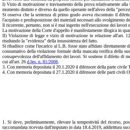
I) Vizio di motivazione e travisamento della prova relativamente alla
momento distinto e diverso da quello operante nell'alveo della "perc
Si osserva che la sentenza di primo grado aveva riscontrato il difetto
l'acquisto e predisposizione dei materiali necessari allo svolgimento de
Il ricorrente, pertanto, non si è mai ingerito nell'esecuzione dei lavori e
La motivazione della Corte d'appello è manifestamente illogica in quan
II) Violazione di legge e vizio di motivazione in relazione all'art. 
risultando la "evidenza" della insussistenza del fatto.
Si ribadisce come l'incarico al L.B. fosse stato affidato direttamente
consumativo della violazione formale della mancata verifica della sussi
consapevolezza dell'affidamento dei lavori. Si sostiene il difetto di
cui all'art. 26
d.lgs. n. 81/2008
.
3. Con memoria depositata il 20.1.2020 il difensore della parte civile T.
4. Con memoria depositata il 27.1.2020 il difensore delle parti civili
1. Si deve, preliminarmente, rilevare la tempestività del ricorso, po
raccomandata ricevuta dall'imputato in data 18.4.2019, addirittura su