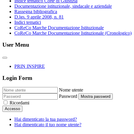
Indice tematico Corte di Giustizia
Documentazione istituzionale, sindacale e aziendale
Rassegna bibliografica
D.lgs. 9 aprile 2008, n. 81
Indici tematici
CoReCo Marche Documentazione Istituzionale
CoReCo Marche Documentazione Istituzionale (Cronologico)
User Menu
PRIN INSPIRE
Login Form
Nome utente
Password
Mostra password
Ricordami
Accesso
Hai dimenticato la tua password?
Hai dimenticato il tuo nome utente?