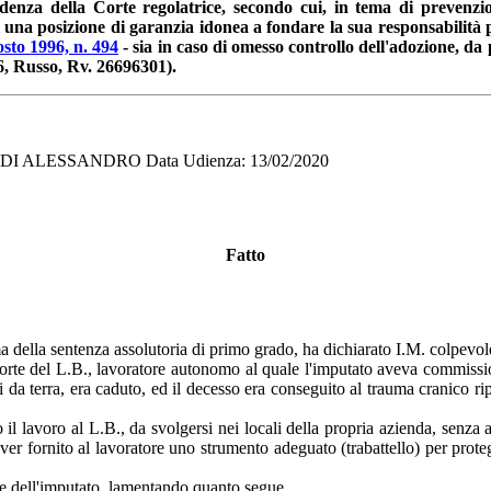
rudenza della Corte regolatrice, secondo cui, in tema di prevenzio
i una posizione di garanzia idonea a fondare la sua responsabilità pe
osto 1996, n. 494
- sia in caso di omesso controllo dell'adozione, da p
6, Russo, Rv. 26696301).
DI ALESSANDRO Data Udienza: 13/02/2020
Fatto
 della sentenza assolutoria di primo grado, ha dichiarato I.M. colpevol
orte del L.B., lavoratore autonomo al quale l'imputato aveva commission
i da terra, era caduto, ed il decesso era conseguito al trauma cranico ripo
 il lavoro al L.B., da svolgersi nei locali della propria azienda, senza
 aver fornito al lavoratore uno strumento adeguato (trabattello) per pro
re dell'imputato, lamentando quanto segue.