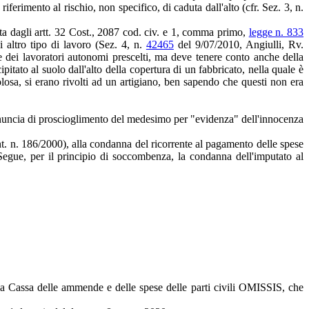
ferimento al rischio, non specifico, di caduta dall'alto (cfr. Sez. 3, n.
erata dagli artt. 32 Cost., 2087 cod. civ. e 1, comma primo,
legge n. 833
i altro tipo di lavoro (Sez. 4, n.
42465
del 9/07/2010, Angiulli, Rv.
 e dei lavoratori autonomi prescelti, ma deve tenere conto anche della
tato al suolo dall'alto della copertura di un fabbricato, nella quale è
olosa, si erano rivolti ad un artigiano, ben sapendo che questi non era
onuncia di proscioglimento del medesimo per "evidenza" dell'innocenza
ent. n. 186/2000), alla condanna del ricorrente al pagamento delle spese
Segue, per il principio di soccombenza, la condanna dell'imputato al
lla Cassa delle ammende e delle spese delle parti civili OMISSIS, che