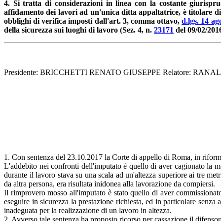
4. Si tratta di considerazioni in linea con la costante giurisp
affidamento dei lavori ad un'unica ditta appaltatrice, è titolare d
obblighi di verifica imposti dall'art. 3, comma ottavo,
d.lgs. 14 ag
della sicurezza sui luoghi di lavoro (Sez. 4, n.
23171
del 09/02/201
Presidente: BRICCHETTI RENATO GIUSEPPE Relatore: RANAL
1. Con sentenza del 23.10.2017 la Corte di appello di Roma, in riforma
L'addebito nei confronti dell'imputato è quello di aver cagionato la m
durante il lavoro stava su una scala ad un'altezza superiore ai tre metr
da altra persona, era risultata inidonea alla lavorazione da compiersi.
Il rimprovero mosso all'imputato è stato quello di aver commissionato
eseguire in sicurezza la prestazione richiesta, ed in particolare senza
inadeguata per la realizzazione di un lavoro in altezza.
2. Avverso tale sentenza ha proposto ricorso per cassazione il difenso