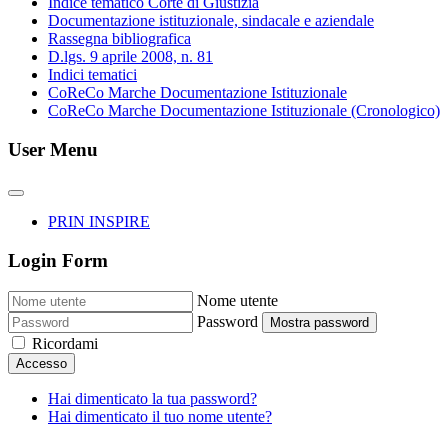
Indice tematico Corte di Giustizia
Documentazione istituzionale, sindacale e aziendale
Rassegna bibliografica
D.lgs. 9 aprile 2008, n. 81
Indici tematici
CoReCo Marche Documentazione Istituzionale
CoReCo Marche Documentazione Istituzionale (Cronologico)
User Menu
PRIN INSPIRE
Login Form
Nome utente
Password
Mostra password
Ricordami
Accesso
Hai dimenticato la tua password?
Hai dimenticato il tuo nome utente?