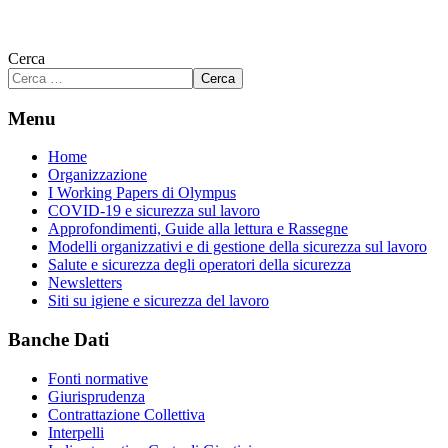
Cerca
Cerca
Menu
Home
Organizzazione
I Working Papers di Olympus
COVID-19 e sicurezza sul lavoro
Approfondimenti, Guide alla lettura e Rassegne
Modelli organizzativi e di gestione della sicurezza sul lavoro
Salute e sicurezza degli operatori della sicurezza
Newsletters
Siti su igiene e sicurezza del lavoro
Banche Dati
Fonti normative
Giurisprudenza
Contrattazione Collettiva
Interpelli