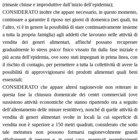
(rimaste chiuse e improduttive dall’inizio dell’epidemia);
CONSIDERATO inoltre che appare necessario, in questo momento,
continuare a garantire il riposo nei giorni di domenica (nei quali, tra
l’altro, vi è in genere la possibilità di stare continuativamente insieme
a tutta la propria famiglia) agli addetti che lavorano nelle attività di
vendita dei generi alimentari, affinché possano recuperare
gradualmente lo stress psico/ fisico vissuto fin dalla fase iniziale e
più acuta dell’epidemia, ove sono stati impegnati in prima linea, con
il rischio di contagio, per permettere a tutta la collettività di avere la
possibilità di approvvigionarsi dei prodotti alimentari quali beni
essenziali;
CONSIDERATO che appare altresì ragionevole non reiterare in
questa fase la chiusura domenicale dei centri commerciali (ove
sussistono attività economiche che stanno ripartendo ora a seguito
dell’allentamento delle misure restrittive), nonché di quelle attività di
vendita di generi alimentari svolte in locali la cui superficie di
vendita non è superiore a 150 metri quadrati, considerato che sotto
tale metratura non possono formarsi ragionevolmente grandi
affollamenti di persone e, in ogni caso, eventuali assembramenti