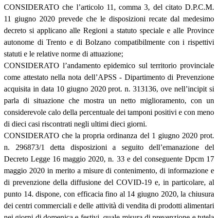
CONSIDERATO che l’articolo 11, comma 3, del citato D.P.C.M.
11 giugno 2020 prevede che le disposizioni recate dal medesimo
decreto si applicano alle Regioni a statuto speciale e alle Province
autonome di Trento e di Bolzano compatibilmente con i rispettivi
statuti e le relative norme di attuazione;
CONSIDERATO l’andamento epidemico sul territorio provinciale
come attestato nella nota dell’APSS - Dipartimento di Prevenzione
acquisita in data 10 giugno 2020 prot. n. 313136, ove nell’incipit si
parla di situazione che mostra un netto miglioramento, con un
considerevole calo della percentuale dei tamponi positivi e con meno
di dieci casi riscontrati negli ultimi dieci giorni.
CONSIDERATO che la propria ordinanza del 1 giugno 2020 prot.
n. 296873/1 detta disposizioni a seguito dell’emanazione del
Decreto Legge 16 maggio 2020, n. 33 e del conseguente Dpcm 17
maggio 2020 in merito a misure di contenimento, di informazione e
di prevenzione della diffusione del COVID-19 e, in particolare, al
punto 14. dispone, con efficacia fino al 14 giugno 2020, la chiusura
dei centri commerciali e delle attività di vendita di prodotti alimentari
nei giorni di domenica e festivi, quale misura di prevenzione e tutela