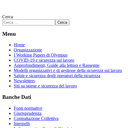
Cerca
Cerca
Menu
Home
Organizzazione
I Working Papers di Olympus
COVID-19 e sicurezza sul lavoro
Approfondimenti, Guide alla lettura e Rassegne
Modelli organizzativi e di gestione della sicurezza sul lavoro
Salute e sicurezza degli operatori della sicurezza
Newsletters
Siti su igiene e sicurezza del lavoro
Banche Dati
Fonti normative
Giurisprudenza
Contrattazione Collettiva
Interpelli