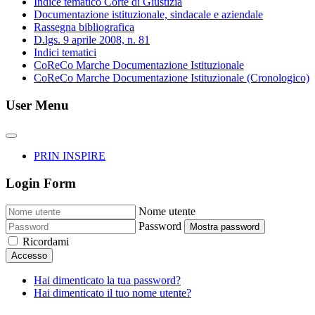
Indice tematico Corte di Giustizia
Documentazione istituzionale, sindacale e aziendale
Rassegna bibliografica
D.lgs. 9 aprile 2008, n. 81
Indici tematici
CoReCo Marche Documentazione Istituzionale
CoReCo Marche Documentazione Istituzionale (Cronologico)
User Menu
PRIN INSPIRE
Login Form
Nome utente
Password
Mostra password
Ricordami
Accesso
Hai dimenticato la tua password?
Hai dimenticato il tuo nome utente?