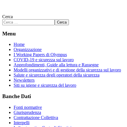
Cerca
Cerca
Menu
Home
Organizzazione
I Working Papers di Olympus
COVID-19 e sicurezza sul lavoro
Approfondimenti, Guide alla lettura e Rassegne
Modelli organizzativi e di gestione della sicurezza sul lavoro
Salute e sicurezza degli operatori della sicurezza
Newsletters
Siti su igiene e sicurezza del lavoro
Banche Dati
Fonti normative
Giurisprudenza
Contrattazione Collettiva
Interpelli