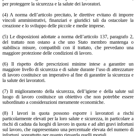
per proteggere la sicurezza e la salute dei lavoratori.
(4) A norma dell’articolo precitato, le direttive evitano di imporre
vincoli amministrativi, finanziari e giuridici tali da ostacolare la
creazione e lo sviluppo delle piccole e medie imprese.
(5) Le disposizioni adottate a norma dell’articolo 137, paragrafo 2,
del trattato non ostano a che uno Stato membro mantenga o
stabilisca misure, compatibili con il trattato, che prevedano una
maggiore protezione delle condizioni di lavoro.
(6) Il rispetto delle prescrizioni minime intese a garantire un
maggiore livello di sicurezza e di salute durante l’uso di attrezzature
di lavoro costituisce un imperativo al fine di garantire la sicurezza e
la salute dei lavoratori.
(7) Il miglioramento della sicurezza, dell’igiene e della salute sul
luogo di lavoro costituisce un obiettivo che non potrebbe essere
subordinato a considerazioni meramente economiche.
(8) I lavori in quota possono esporre i lavoratori a rischi
particolarmente elevati per la loro salute e sicurezza, in particolare a
rischi di caduta da luoghi di lavoro in quota e ad altri gravi infortuni
sul lavoro, che rappresentano una percentuale elevata del numero di
infortuni, soprattutto per quanto riguarda quelli mortali.