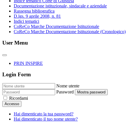
Indice tematico Corte di Giustizia
Documentazione istituzionale, sindacale e aziendale
Rassegna bibliografica
D.lgs. 9 aprile 2008, n. 81
Indici tematici
CoReCo Marche Documentazione Istituzionale
CoReCo Marche Documentazione Istituzionale (Cronologico)
User Menu
PRIN INSPIRE
Login Form
Nome utente
Password
Mostra password
Ricordami
Accesso
Hai dimenticato la tua password?
Hai dimenticato il tuo nome utente?