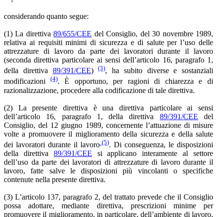
considerando quanto segue:
(1) La direttiva
89/655/CEE
del Consiglio, del 30 novembre 1989,
relativa ai requisiti minimi di sicurezza e di salute per l’uso delle
attrezzature di lavoro da parte dei lavoratori durante il lavoro
(seconda direttiva particolare ai sensi dell’articolo 16, paragrafo 1,
(3)
della direttiva
89/391/CEE
)
, ha subito diverse e sostanziali
(4)
modificazioni
. È opportuno, per ragioni di chiarezza e di
razionalizzazione, procedere alla codificazione di tale direttiva.
(2) La presente direttiva è una direttiva particolare ai sensi
dell’articolo 16, paragrafo 1, della direttiva
89/391/CEE
del
Consiglio, del 12 giugno 1989, concernente l’attuazione di misure
volte a promuovere il miglioramento della sicurezza e della salute
(5)
dei lavoratori durante il lavoro
. Di conseguenza, le disposizioni
della direttiva
89/391/CEE
si applicano interamente al settore
dell’uso da parte dei lavoratori di attrezzature di lavoro durante il
lavoro, fatte salve le disposizioni più vincolanti o specifiche
contenute nella presente direttiva.
(3) L’articolo 137, paragrafo 2, del trattato prevede che il Consiglio
possa adottare, mediante direttiva, prescrizioni minime per
promuovere il miglioramento, in particolare, dell’ambiente di lavoro,