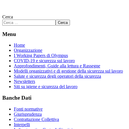
Cerca
Cerca
Menu
Home
Organizzazione
I Working Papers di Olympus
COVID-19 e sicurezza sul lavoro
Approfondimenti, Guide alla lettura e Rassegne
Modelli organizzativi e di gestione della sicurezza sul lavoro
Salute e sicurezza degli operatori della sicurezza
Newsletters
Siti su igiene e sicurezza del lavoro
Banche Dati
Fonti normative
Giurisprudenza
Contrattazione Collettiva
Interpelli