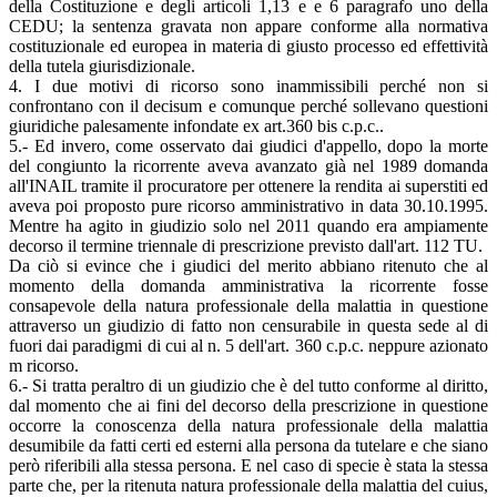
della Costituzione e degli articoli 1,13 e e 6 paragrafo uno della
CEDU; la sentenza gravata non appare conforme alla normativa
costituzionale ed europea in materia di giusto processo ed effettività
della tutela giurisdizionale.
4. I due motivi di ricorso sono inammissibili perché non si
confrontano con il decisum e comunque perché sollevano questioni
giuridiche palesamente infondate ex art.360 bis c.p.c..
5.- Ed invero, come osservato dai giudici d'appello, dopo la morte
del congiunto la ricorrente aveva avanzato già nel 1989 domanda
all'INAIL tramite il procuratore per ottenere la rendita ai superstiti ed
aveva poi proposto pure ricorso amministrativo in data 30.10.1995.
Mentre ha agito in giudizio solo nel 2011 quando era ampiamente
decorso il termine triennale di prescrizione previsto dall'art. 112 TU.
Da ciò si evince che i giudici del merito abbiano ritenuto che al
momento della domanda amministrativa la ricorrente fosse
consapevole della natura professionale della malattia in questione
attraverso un giudizio di fatto non censurabile in questa sede al di
fuori dai paradigmi di cui al n. 5 dell'art. 360 c.p.c. neppure azionato
m ricorso.
6.- Si tratta peraltro di un giudizio che è del tutto conforme al diritto,
dal momento che ai fini del decorso della prescrizione in questione
occorre la conoscenza della natura professionale della malattia
desumibile da fatti certi ed esterni alla persona da tutelare e che siano
però riferibili alla stessa persona. E nel caso di specie è stata la stessa
parte che, per la ritenuta natura professionale della malattia del cuius,