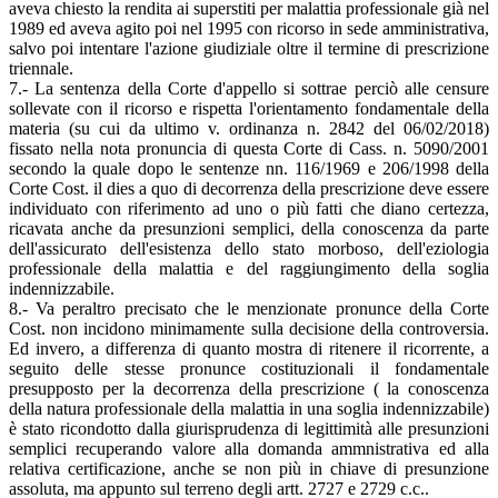
aveva chiesto la rendita ai superstiti per malattia professionale già nel
1989 ed aveva agito poi nel 1995 con ricorso in sede amministrativa,
salvo poi intentare l'azione giudiziale oltre il termine di prescrizione
triennale.
7.- La sentenza della Corte d'appello si sottrae perciò alle censure
sollevate con il ricorso e rispetta l'orientamento fondamentale della
materia (su cui da ultimo v. ordinanza n. 2842 del 06/02/2018)
fissato nella nota pronuncia di questa Corte di Cass. n. 5090/2001
secondo la quale dopo le sentenze nn. 116/1969 e 206/1998 della
Corte Cost. il dies a quo di decorrenza della prescrizione deve essere
individuato con riferimento ad uno o più fatti che diano certezza,
ricavata anche da presunzioni semplici, della conoscenza da parte
dell'assicurato dell'esistenza dello stato morboso, dell'eziologia
professionale della malattia e del raggiungimento della soglia
indennizzabile.
8.- Va peraltro precisato che le menzionate pronunce della Corte
Cost. non incidono minimamente sulla decisione della controversia.
Ed invero, a differenza di quanto mostra di ritenere il ricorrente, a
seguito delle stesse pronunce costituzionali il fondamentale
presupposto per la decorrenza della prescrizione ( la conoscenza
della natura professionale della malattia in una soglia indennizzabile)
è stato ricondotto dalla giurisprudenza di legittimità alle presunzioni
semplici recuperando valore alla domanda ammnistrativa ed alla
relativa certificazione, anche se non più in chiave di presunzione
assoluta, ma appunto sul terreno degli artt. 2727 e 2729 c.c..