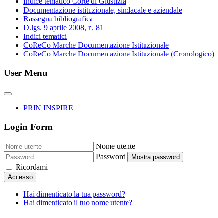
Indice tematico Corte di Giustizia
Documentazione istituzionale, sindacale e aziendale
Rassegna bibliografica
D.lgs. 9 aprile 2008, n. 81
Indici tematici
CoReCo Marche Documentazione Istituzionale
CoReCo Marche Documentazione Istituzionale (Cronologico)
User Menu
PRIN INSPIRE
Login Form
Nome utente
Password
Mostra password
Ricordami
Accesso
Hai dimenticato la tua password?
Hai dimenticato il tuo nome utente?