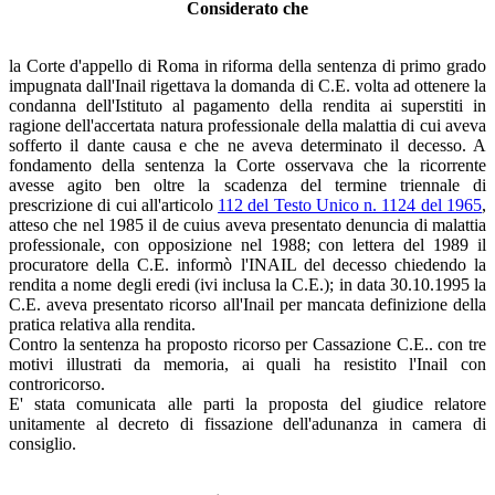
Considerato che
la Corte d'appello di Roma in riforma della sentenza di primo grado
impugnata dall'Inail rigettava la domanda di C.E. volta ad ottenere la
condanna dell'Istituto al pagamento della rendita ai superstiti in
ragione dell'accertata natura professionale della malattia di cui aveva
sofferto il dante causa e che ne aveva determinato il decesso. A
fondamento della sentenza la Corte osservava che la ricorrente
avesse agito ben oltre la scadenza del termine triennale di
prescrizione di cui all'articolo
112 del Testo Unico n. 1124 del 1965
,
atteso che nel 1985 il de cuius aveva presentato denuncia di malattia
professionale, con opposizione nel 1988; con lettera del 1989 il
procuratore della C.E. informò l'INAIL del decesso chiedendo la
rendita a nome degli eredi (ivi inclusa la C.E.); in data 30.10.1995 la
C.E. aveva presentato ricorso all'Inail per mancata definizione della
pratica relativa alla rendita.
Contro la sentenza ha proposto ricorso per Cassazione C.E.. con tre
motivi illustrati da memoria, ai quali ha resistito l'Inail con
controricorso.
E' stata comunicata alle parti la proposta del giudice relatore
unitamente al decreto di fissazione dell'adunanza in camera di
consiglio.