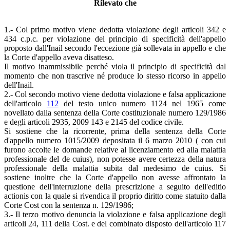
Rilevato che
1.- Col primo motivo viene dedotta violazione degli articoli 342 e
434 c.p.c. per violazione del principio di specificità dell'appello
proposto dall'Inail secondo l'eccezione già sollevata in appello e che
la Corte d'appello aveva disatteso.
Il motivo inammissibile perché viola il principio di specificità dal
momento che non trascrive né produce lo stesso ricorso in appello
dell'Inail.
2.- Col secondo motivo viene dedotta violazione e falsa applicazione
dell'articolo
112
del testo unico numero 1124 nel 1965 come
novellato dalla sentenza della Corte costituzionale numero 129/1986
e degli articoli 2935, 2009 143 e 2145 del codice civile.
Si sostiene che la ricorrente, prima della sentenza della Corte
d'appello numero 1015/2009 depositata il 6 marzo 2010 ( con cui
furono accolte le domande relative al licenziamento ed alla malattia
professionale del de cuius), non potesse avere certezza della natura
professionale della malattia subita dal medesimo de cuius. Si
sostiene inoltre che la Corte d'appello non avesse affrontato la
questione dell'interruzione della prescrizione a seguito dell'editio
actionis con la quale si rivendica il proprio diritto come statuito dalla
Corte Cost con la sentenza n. 129/1986;
3.- Il terzo motivo denuncia la violazione e falsa applicazione degli
articoli 24, 111 della Cost. e del combinato disposto dell'articolo 117