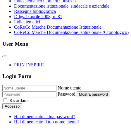
Indice tematico Corte di Giustizia
Documentazione istituzionale, sindacale e aziendale
Rassegna bibliografica
D.lgs. 9 aprile 2008, n. 81
Indici tematici
CoReCo Marche Documentazione Istituzionale
CoReCo Marche Documentazione Istituzionale (Cronologico)
User Menu
PRIN INSPIRE
Login Form
Nome utente
Password
Mostra password
Ricordami
Accesso
Hai dimenticato la tua password?
Hai dimenticato il tuo nome utente?