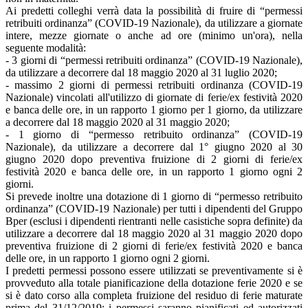
Ai predetti colleghi verrà data la possibilità di fruire di “permessi
retribuiti ordinanza” (COVID-19 Nazionale), da utilizzare a giornate
intere, mezze giornate o anche ad ore (minimo un'ora), nella
seguente modalità:
- 3 giorni di “permessi retribuiti ordinanza” (COVID-19 Nazionale),
da utilizzare a decorrere dal 18 maggio 2020 al 31 luglio 2020;
- massimo 2 giorni di permessi retribuiti ordinanza (COVID-19
Nazionale) vincolati all'utilizzo di giornate di ferie/ex festività 2020
e banca delle ore, in un rapporto 1 giorno per 1 giorno, da utilizzare
a decorrere dal 18 maggio 2020 al 31 maggio 2020;
- 1 giorno di “permesso retribuito ordinanza” (COVID-19
Nazionale), da utilizzare a decorrere dal 1° giugno 2020 al 30
giugno 2020 dopo preventiva fruizione di 2 giorni di ferie/ex
festività 2020 e banca delle ore, in un rapporto 1 giorno ogni 2
giorni.
Si prevede inoltre una dotazione di 1 giorno di “permesso retribuito
ordinanza” (COVID-19 Nazionale) per tutti i dipendenti del Gruppo
Bper (esclusi i dipendenti rientranti nelle casistiche sopra definite) da
utilizzare a decorrere dal 18 maggio 2020 al 31 maggio 2020 dopo
preventiva fruizione di 2 giorni di ferie/ex festività 2020 e banca
delle ore, in un rapporto 1 giorno ogni 2 giorni.
I predetti permessi possono essere utilizzati se preventivamente si è
provveduto alla totale pianificazione della dotazione ferie 2020 e se
si è dato corso alla completa fruizione del residuo di ferie maturate
prima del 31/12/2019; i permessi saranno pianificati ed autorizzati