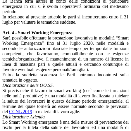
La Banca terrà altresì in conto delle condizioni di particolare
emergenza in cui si è svolta l'operatività ordinaria del medesimo
periodo.
In relazione al presente articolo le parti si incontreranno entro il 31
luglio per valutare le tematiche suddette.
Art. 4 - Smart Working Emergenza
Sarà possibile effettuare la prestazione lavorativa in modalità “Smart
Working Emergenza” fino al 31 luglio 2020, nelle modalità e
secondo le autorizzazioni rilasciate tempo per tempo dalle funzioni
competenti, che favoriranno, compatibilmente con le esigenze
tecniche/organizzative, il mantenimento di un numero di licenze in
linea di massima pari a quelle attuali e cercando comunque di
favorire eventuali esigenze personali/famigliari.
Entro la suddetta scadenza le Parti potranno incontrarsi sulla
tematica in oggetto.
Dichiarazione delle OO.SS.
Si precisa che il lavoro in smart working (così come le turnazioni
nelle unità produttive) è una modalità di lavoro finalizzata a tutelare
la salute dei lavoratori in questo delicato periodo emergenziale, al
termine del quale tornerà ad essere normato secondo le previsioni
del
CCNL 2019
in materia di lavoro agile.
Dichiarazione Azienda
Lo Smart Working emergenza è una delle misure di prevenzione dei
rischi per la tutela della salute dei lavoratori ed una modalità di