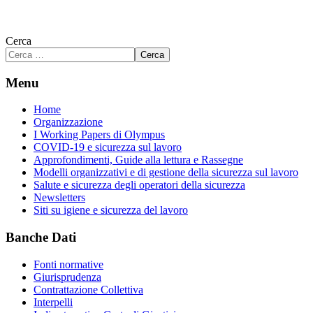
Cerca
Cerca
Menu
Home
Organizzazione
I Working Papers di Olympus
COVID-19 e sicurezza sul lavoro
Approfondimenti, Guide alla lettura e Rassegne
Modelli organizzativi e di gestione della sicurezza sul lavoro
Salute e sicurezza degli operatori della sicurezza
Newsletters
Siti su igiene e sicurezza del lavoro
Banche Dati
Fonti normative
Giurisprudenza
Contrattazione Collettiva
Interpelli