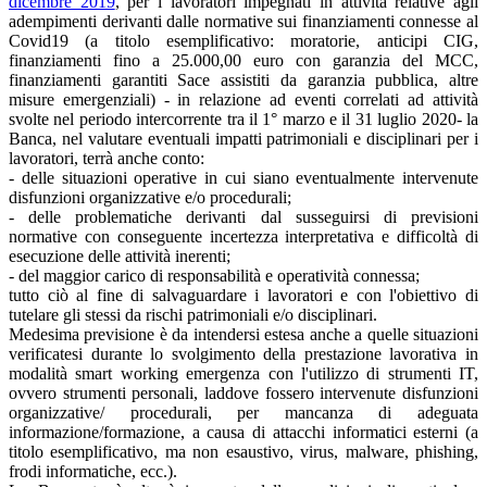
dicembre 2019
, per i lavoratori impegnati in attività relative agli
adempimenti derivanti dalle normative sui finanziamenti connesse al
Covid19 (a titolo esemplificativo: moratorie, anticipi CIG,
finanziamenti fino a 25.000,00 euro con garanzia del MCC,
finanziamenti garantiti Sace assistiti da garanzia pubblica, altre
misure emergenziali) - in relazione ad eventi correlati ad attività
svolte nel periodo intercorrente tra il 1° marzo e il 31 luglio 2020- la
Banca, nel valutare eventuali impatti patrimoniali e disciplinari per i
lavoratori, terrà anche conto:
- delle situazioni operative in cui siano eventualmente intervenute
disfunzioni organizzative e/o procedurali;
- delle problematiche derivanti dal susseguirsi di previsioni
normative con conseguente incertezza interpretativa e difficoltà di
esecuzione delle attività inerenti;
- del maggior carico di responsabilità e operatività connessa;
tutto ciò al fine di salvaguardare i lavoratori e con l'obiettivo di
tutelare gli stessi da rischi patrimoniali e/o disciplinari.
Medesima previsione è da intendersi estesa anche a quelle situazioni
verificatesi durante lo svolgimento della prestazione lavorativa in
modalità smart working emergenza con l'utilizzo di strumenti IT,
ovvero strumenti personali, laddove fossero intervenute disfunzioni
organizzative/ procedurali, per mancanza di adeguata
informazione/formazione, a causa di attacchi informatici esterni (a
titolo esemplificativo, ma non esaustivo, virus, malware, phishing,
frodi informatiche, ecc.).