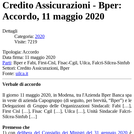
Credito Assicurazioni - Bper:
Accordo, 11 maggio 2020
Dettagli
Categoria:
2020
Visite: 7219
Tipologia: Accordo
Data firma: 11 maggio 2020
Parti
: Bper e Fabi, First-Cisl, Fisac-Cgil, Uilca, Falcri-Silcea-Sinfub
Settori: Credito Assicurazioni, Bper
Fonte:
uilca.it
Verbale di accordo
Il giorno 11 maggio 2020, in Modena, tra l'Azienda Bper Banca spa
in veste di azienda Capogruppo (di seguito, per brevità, “Bper”) e le
Delegazioni di Gruppo delle Organizzazioni Sindacali: Fabi […],
First Cisl […], Fisac Cgil […], Uilca […], Unità Sindacale Falcri-
Silcea-Sinfub […]
Premesso che
1) con
delibera del Consiglio dei Ministri del 31 gennaio 2020
è