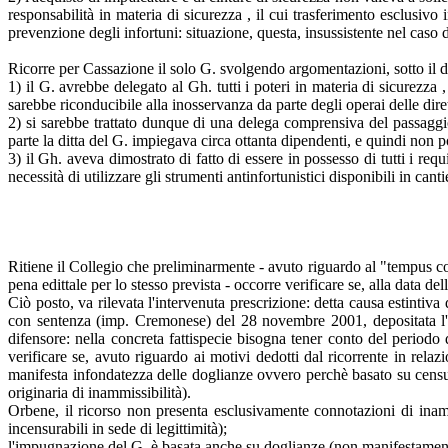
responsabilità in materia di sicurezza , il cui trasferimento esclusi
prevenzione degli infortuni: situazione, questa, insussistente nel caso d
Ricorre per Cassazione il solo G. svolgendo argomentazioni, sotto il d
1) il G. avrebbe delegato al Gh. tutti i poteri in materia di sicurezza ,
sarebbe riconducibile alla inosservanza da parte degli operai delle dire
2) si sarebbe trattato dunque di una delega comprensiva del passaggio d
parte la ditta del G. impiegava circa ottanta dipendenti, e quindi non p
3) il Gh. aveva dimostrato di fatto di essere in possesso di tutti i requ
necessità di utilizzare gli strumenti antinfortunistici disponibili in ca
Ritiene il Collegio che preliminarmente - avuto riguardo al "tempus com
pena edittale per lo stesso prevista - occorre verificare se, alla data 
Ciò posto, va rilevata l'intervenuta prescrizione: detta causa estintiv
con sentenza (imp. Cremonese) del 28 novembre 2001, depositata l'
difensore: nella concreta fattispecie bisogna tener conto del period
verificare se, avuto riguardo ai motivi dedotti dal ricorrente in rela
manifesta infondatezza delle doglianze ovvero perchè basato su censure 
originaria di inammissibilità).
Orbene, il ricorso non presenta esclusivamente connotazioni di inammi
incensurabili in sede di legittimità);
l'impugnazione del G. è basata anche su doglianze (non manifestamente)