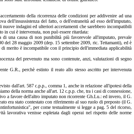
ll'accertamento della ricorrenza delle condizioni per addivenire ad una
 dell'insussistenza del fatto, o dell'estraneità ad esso dell'imputato,
di nuove indagini ed ulteriori accertamenti che sarebbero incompatibili
o in cui è intervenuta, non può essere ritardata:
nza di una causa di non punibilità più favorevole all'imputato, prevale
90 del 28 maggio 2009 (dep. 15 settembre 2009, ric. Tettamanti), ed è
ce di merito è incompatibile con il principio dell'immediata applicabilità
innocenza del prevenuto ma sono contenute, anzi, valutazioni di segno
ente G.R., perchè estinto il reato allo stesso ascritto per intervenuta
isto dall'art. 587 c.p.p., comma 1, anche in relazione all'ipotesi della
hiamo della norma anche all'art. 12 c.p.p. che, tra i casi di connessione,
ivo a favore dell'altro imputato non ricorrente Gh.Lu.: ed invero, il G.
ato era stato contestato con riferimento al suo ruolo di preposto (il G.
 antinfortunistica", per come testualmente si legge a pag. 5 del ricorso,
ità lavorativa venisse espletata dagli operai nel rispetto delle norme