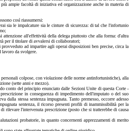
 più ampie facoltà di iniziativa ed organizzazione anche in materia di
ossono così riassumersi:
ai sia le impalcature sia le cinture di sicurezza: di tal che l'infortunio
imo;
ttenzione all'effettività della delega piuttosto che alla forma: d'altra
per il titolare di avvalersi di collaboratori;
tti provveduto ad impartire agli operai disposizioni ben precise, circa la
al lavoro da svolgere.
 personali colpose, con violazione delle norme antinfortunistiche), alla
izione (sette anni e mezzo).
endo conto del principio enunciato dalle Sezioni Unite di questa Corte -
prescrizione in conseguenza di impedimento dell'imputato o del suo
ileva dalla stessa sentenza impugnata. Tanto premesso, occorre adesso
pugnata sentenza, il ricorso presenti profili di inammissibilità per la
i rilevare l'intervenuta prescrizione (posto che si tratterebbe di causa
 valutazioni probatorie, in quanto concernenti apprezzamenti di merito
 sono state affrontate tematiche di ordine giuridico.