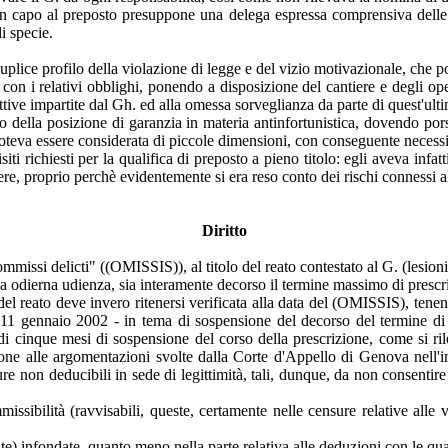
vo in capo al preposto presuppone una delega espressa comprensiva delle
i specie.
uplice profilo della violazione di legge e del vizio motivazionale, che p
 con i relativi obblighi, ponendo a disposizione del cantiere e degli oper
ttive impartite dal Gh. ed alla omessa sorveglianza da parte di quest'ult
ella posizione di garanzia in materia antinfortunistica, dovendo porsi a
oteva essere considerata di piccole dimensioni, con conseguente necessità 
isiti richiesti per la qualifica di preposto a pieno titolo: egli aveva infa
ntiere, proprio perchè evidentemente si era reso conto dei rischi connessi 
Diritto
missi delicti" ((OMISSIS)), al titolo del reato contestato al G. (lesioni
della odierna udienza, sia interamente decorso il termine massimo di prescr
a del reato deve invero ritenersi verificata alla data del (OMISSIS), ten
11 gennaio 2002 - in tema di sospensione del decorso del termine di 
o di cinque mesi di sospensione del corso della prescrizione, come si r
zione alle argomentazioni svolte dalla Corte d'Appello di Genova nell'im
non deducibili in sede di legittimità, tali, dunque, da non consentire d
ssibilità (ravvisabili, queste, certamente nelle censure relative alle
 infondate, quanto meno nella parte relativa alle deduzioni con le quali