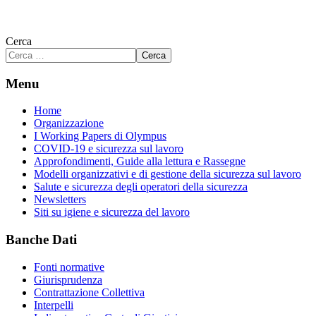
Cerca
Cerca
Menu
Home
Organizzazione
I Working Papers di Olympus
COVID-19 e sicurezza sul lavoro
Approfondimenti, Guide alla lettura e Rassegne
Modelli organizzativi e di gestione della sicurezza sul lavoro
Salute e sicurezza degli operatori della sicurezza
Newsletters
Siti su igiene e sicurezza del lavoro
Banche Dati
Fonti normative
Giurisprudenza
Contrattazione Collettiva
Interpelli