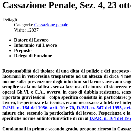
Cassazione Penale, Sez. 4, 23 ot
Dettagli
Categoria:
Cassazione penale
Visite: 12837
Datore di Lavoro
Infortunio sul Lavoro
Preposto
Delega di Funzione
Responsabilità del titolare di una ditta di pulizie e del preposto
lucernari in vetroresina trasparente ad un'altezza di circa 4 me
norme sulla prevenzione degli infortuni sul lavoro, avevano cagi
semplice scala metallica - senza fare uso di cintura di sicurezza e
operai Gh.Vi. e C.A., ovvero, in caso di dubbia resistenza, senza
riportato gravi lesioni - colpa specifica consistita in particolare:
lavoro, l'esperienza e la tecnica, erano necessarie a tutelare l'int
D.P.R. n. 164 del 1956, artt. 10
e
70
,
D.P.R. n. 547 del 1955, ar
misure che, secondo la particolarità del lavoro, l'esperienza e la
specifiche norme antinfortunistiche di cui al
D.P.R. n. 164 del 195
Condannati in primo e secondo grado, propone ricorso in Cassazion