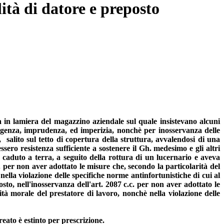
ità di datore e preposto
rna in lamiera del magazzino aziendale sul quale insistevano alcuni
gligenza, imprudenza, ed imperizia, nonchè per inosservanza delle
salito sul tetto di copertura della struttura, avvalendosi di una
ssero resistenza sufficiente a sostenere il Gh. medesimo e gli altri
a caduto a terra, a seguito della rottura di un lucernario e aveva
.c. per non aver adottato le misure che, secondo la particolarità del
 nella violazione delle specifiche norme antinfortunistiche di cui al
osto, nell'inosservanza dell'art. 2087 c.c. per non aver adottato le
lità morale del prestatore di lavoro, nonchè nella violazione delle
eato è estinto per prescrizione.