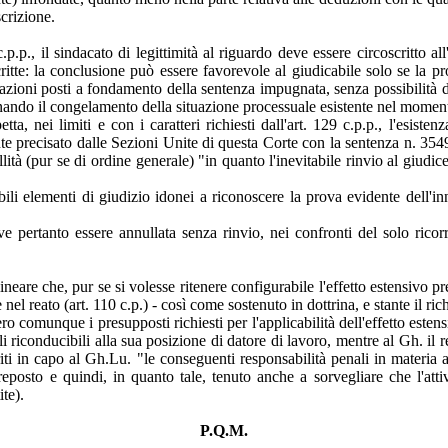
scrizione.
.p., il sindacato di legittimità al riguardo deve essere circoscritto a
te: la conclusione può essere favorevole al giudicabile solo se la prova
utazioni posti a fondamento della sentenza impugnata, senza possibilità 
minando il congelamento della situazione processuale esistente nel moment
, nei limiti e con i caratteri richiesti dall'art. 129 c.p.p., l'esiste
te precisato dalle Sezioni Unite di questa Corte con la sentenza n. 354
llità (pur se di ordine generale) "in quanto l'inevitabile rinvio al giudi
bili elementi di giudizio idonei a riconoscere la prova evidente dell'
e pertanto essere annullata senza rinvio, nei confronti del solo ricorr
re che, pur se si volesse ritenere configurabile l'effetto estensivo prev
el reato (art. 110 c.p.) - così come sostenuto in dottrina, e stante il ric
comunque i presupposti richiesti per l'applicabilità dell'effetto estens
 riconducibili alla sua posizione di datore di lavoro, mentre al Gh. il re
feriti in capo al Gh.Lu. "le conseguenti responsabilità penali in materia
eposto e quindi, in quanto tale, tenuto anche a sorvegliare che l'attiv
ite).
P.Q.M.