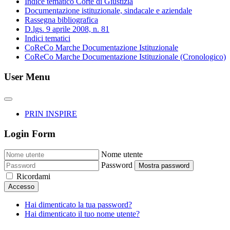
Indice tematico Corte di Giustizia
Documentazione istituzionale, sindacale e aziendale
Rassegna bibliografica
D.lgs. 9 aprile 2008, n. 81
Indici tematici
CoReCo Marche Documentazione Istituzionale
CoReCo Marche Documentazione Istituzionale (Cronologico)
User Menu
PRIN INSPIRE
Login Form
Nome utente
Password
Mostra password
Ricordami
Accesso
Hai dimenticato la tua password?
Hai dimenticato il tuo nome utente?