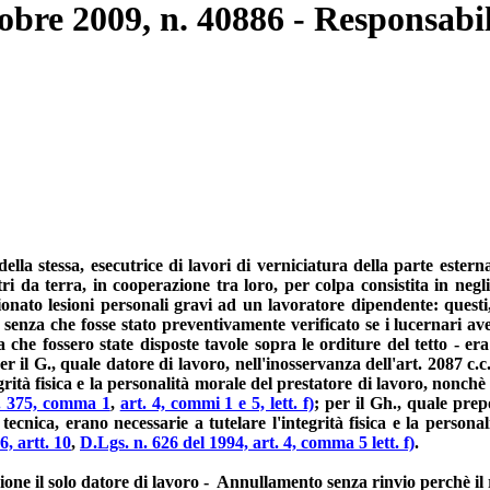
tobre 2009, n. 40886 - Responsabil
 della stessa, esecutrice di lavori di verniciatura della parte este
tri da terra, in cooperazione tra loro, per colpa consistita in ne
onato lesioni personali gravi ad un lavoratore dipendente: questi, 
 senza che fosse stato preventivamente verificato se i lucernari ave
 che fossero state disposte tavole sopra le orditure del tetto - er
 per il G., quale datore di lavoro, nell'inosservanza dell'art. 2087 c
egrità fisica e la personalità morale del prestatore di lavoro, nonchè
t. 375, comma 1
,
art. 4, commi 1 e 5, lett. f)
; per il Gh., quale prep
 tecnica, erano necessarie a tutelare l'integrità fisica e la persona
6, artt. 10
,
D.Lgs. n. 626 del 1994, art. 4, comma 5 lett. f)
.
e il solo datore di lavoro - Annullamento senza rinvio perchè il r