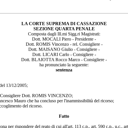
LA CORTE SUPREMA DI CASSAZIONE
SEZIONE QUARTA PENALE
Composta dagli Ill.mi Sigg.ri Magistrati:
Dott. MOCALI Piero - Presidente -
Dott. ROMIS Vincenzo - rel. Consigliere -
Dott. MAISANO Giulio - Consigliere -
Dott. LICARI Carlo - Consigliere -
Dott. BLAIOTTA Rocco Marco - Consigliere -
ha pronunciato la seguente:
sentenza
el 13/12/2005;
al Consigliere Dott. ROMIS VINCENZO;
esco Mauro che ha concluso per l'inammissibilità del ricorso;
ccoglimento del ricorso.
Fatto
 per rispondere del reato di cui all'art. 113 c.p., art. 590 c.p., u.c., art