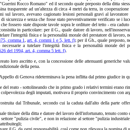
lizie "Guerini Rocco Romano" ed il secondo quale preposto della ditta stessa
ina trasparente ad un'altezza di circa 4 metri da terra, in cooperazione 
 sul lavoro, avevano cagionato lesioni personali gravi al lavoratore di
 di sicurezza e senza che fosse stato preventivamente verificato se i luc
he fossero state disposte tavole sopra le orditure del tetto - era caduto 
onsistita in particolare: per il G., quale datore di lavoro, nell'inosserv
utelare l'integrità fisica e la personalità morale del prestatore di lavoro
 375, comma 1
,
art. 4, commi 1 e 5, lett. f)
; per il Gh., quale preposto, n
o necessarie a tutelare l'integrità fisica e la personalità morale del
26 del 1994, art. 4, comma 5 lett. f)
.
reato loro ascritto e, con la concessione delle attenuanti generiche val
ondizionale della pena.
'Appello di Genova rideterminava la pena inflitta dal primo giudice in 
ne del reato - sottolineando che in primo grado i relativi termini erano r
nuta colpevolezza degli imputati, motivava il proprio convincimento con a
ostruita dal Tribunale, secondo cui la caduta dall'alto della parte offe
le titolare della ditta e datore del lavoro dell'infortunato, tenuto conto 
 settore "pulizia civile", e non in relazione al settore "pulizia industri
ttribuitegli;
levare il G. da ogni responsabilità, così come non rilevava la nomina di