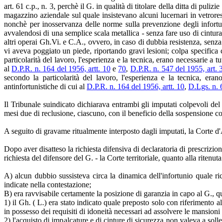
art. 61 c.p., n. 3, perchè il G. in qualità di titolare della ditta di pu
magazzino aziendale sul quale insistevano alcuni lucernari in vetrores
nonchè per inosservanza delle norme sulla prevenzione degli infortuni
avvalendosi di una semplice scala metallica - senza fare uso di cintura
altri operai Gh.Vi. e C.A., ovvero, in caso di dubbia resistenza, senza c
vi aveva poggiato un piede, riportando gravi lesioni; colpa specifica c
particolarità del lavoro, l'esperienza e la tecnica, erano necessarie a t
al
D.P.R. n. 164 del 1956, artt. 10
e
70
,
D.P.R. n. 547 del 1955, art.
secondo la particolarità del lavoro, l'esperienza e la tecnica, eran
antinfortunistiche di cui al
D.P.R. n. 164 del 1956, artt. 10
,
D.Lgs. n. 6
Il Tribunale suindicato dichiarava entrambi gli imputati colpevoli del 
mesi due di reclusione, ciascuno, con il beneficio della sospensione c
A seguito di gravame ritualmente interposto dagli imputati, la Corte d
Dopo aver disatteso la richiesta difensiva di declaratoria di prescrizio
richiesta del difensore del G. - la Corte territoriale, quanto alla rite
A) alcun dubbio sussisteva circa la dinamica dell'infortunio quale ric
indicate nella contestazione;
B) era ravvisabile certamente la posizione di garanzia in capo al G., qua
1) il Gh. ( L.) era stato indicato quale preposto solo con riferimento al
in possesso dei requisiti di idoneità necessari ad assolvere le mansioni a
2) l'acquisto di impalcature e di cinture di sicurezza non valeva a sol