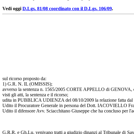
Vedi oggi
D.Lgs. 81/08 coordinato con il D.Lgs. 106/09
.
sul ricorso proposto da:
1) G.R. N. IL (OMISSIS);
avverso la sentenza n. 1565/2005 CORTE APPELLO di GENOVA, d
visti gli atti, la sentenza e il ricorso;
udita in PUBBLICA UDIENZA del 08/10/2009 la relazione fatta d
Udito il Procuratore Generale in persona del Dott. IACOVIELLO Franc
Udito il difensore Avv. Sciacchitano Giuseppe che ha concluso per l'a
G.R.R. e Gh.Lu. venivano tratti a giudizio dinanzi al Tribunale di Savona