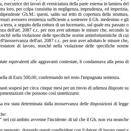
, esecutrice dei lavori di verniciatura della parte esterna in lamiera del
tra loro, per colpa consistita in negligenza, imprudenza, ed imperizia,
pendente Gh.M.: questi, salito sul tetto di copertura della struttura,
ernari avessero resistenza sufficiente a sostenere il Gh. medesimo e gli
a terra, a seguito della rottura di un lucernario, sul quale era passato o
anza dell'art. 2087 c.c. per non aver adottato le misure che, secondo la
, nonchè nella violazione delle specifiche norme antinfortunistiche di cui
ell'inosservanza dell'art. 2087 c.c. per non aver adottato le misure che,
 prestatore di lavoro, nonchè nella violazione delle specifiche norme
utate equivalenti alle aggravanti contestate, li condannava alla pena di
quella di Euro 500,00, confermando nel resto l'impugnata sentenza.
imasti sospesi per circa cinque mesi per un rinvio di udienza disposto su
rgomentazioni che possono così sintetizzarsi:
sa era stata determinata dalla inosservanza delle disposizioni di legge
che:
ale" nel cui ambito avvenne l'incidente: di tal che il Gh. non era neanche
 un preposto, dovendo questi condividere con il datore di lavoro oneri e