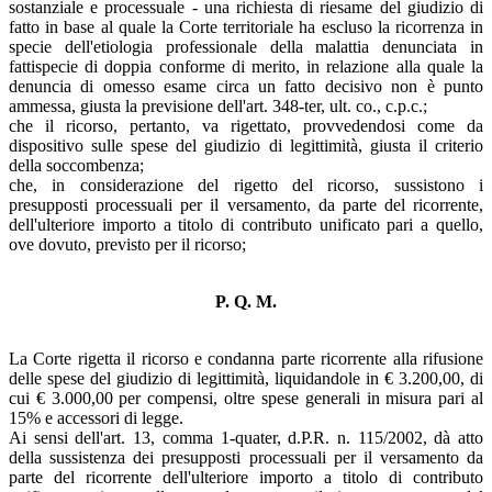
sostanziale e processuale - una richiesta di riesame del giudizio di
fatto in base al quale la Corte territoriale ha escluso la ricorrenza in
specie dell'etiologia professionale della malattia denunciata in
fattispecie di doppia conforme di merito, in relazione alla quale la
denuncia di omesso esame circa un fatto decisivo non è punto
ammessa, giusta la previsione dell'art. 348-ter, ult. co., c.p.c.;
che il ricorso, pertanto, va rigettato, provvedendosi come da
dispositivo sulle spese del giudizio di legittimità, giusta il criterio
della soccombenza;
che, in considerazione del rigetto del ricorso, sussistono i
presupposti processuali per il versamento, da parte del ricorrente,
dell'ulteriore importo a titolo di contributo unificato pari a quello,
ove dovuto, previsto per il ricorso;
P. Q. M.
La Corte rigetta il ricorso e condanna parte ricorrente alla rifusione
delle spese del giudizio di legittimità, liquidandole in € 3.200,00, di
cui € 3.000,00 per compensi, oltre spese generali in misura pari al
15% e accessori di legge.
Ai sensi dell'art. 13, comma 1-quater, d.P.R. n. 115/2002, dà atto
della sussistenza dei presupposti processuali per il versamento da
parte del ricorrente dell'ulteriore importo a titolo di contributo