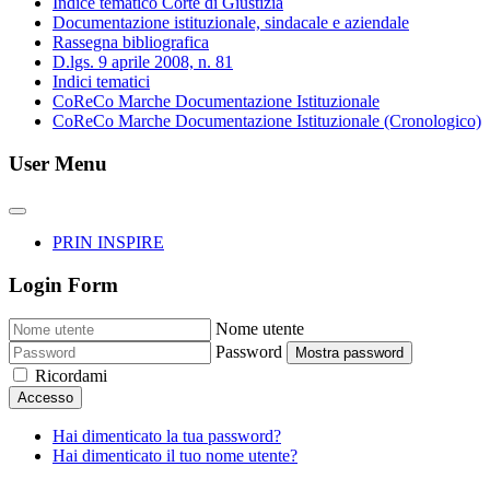
Indice tematico Corte di Giustizia
Documentazione istituzionale, sindacale e aziendale
Rassegna bibliografica
D.lgs. 9 aprile 2008, n. 81
Indici tematici
CoReCo Marche Documentazione Istituzionale
CoReCo Marche Documentazione Istituzionale (Cronologico)
User Menu
PRIN INSPIRE
Login Form
Nome utente
Password
Mostra password
Ricordami
Accesso
Hai dimenticato la tua password?
Hai dimenticato il tuo nome utente?