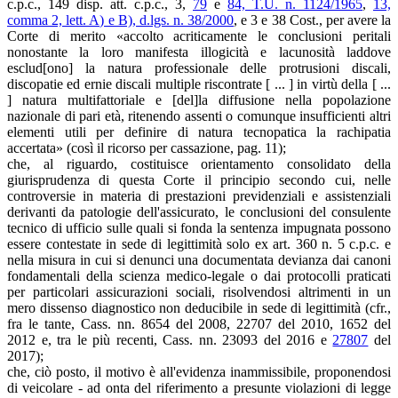
c.p.c., 149 disp. att. c.p.c., 3,
79
e
84, T.U. n. 1124/1965
,
13,
comma 2, lett. A) e B), d.lgs. n. 38/2000
, e 3 e 38 Cost., per avere la
Corte di merito «accolto acriticamente le conclusioni peritali
nonostante la loro manifesta illogicità e lacunosità laddove
esclud[ono] la natura professionale delle protrusioni discali,
discopatie ed ernie discali multiple riscontrate [ ... ] in virtù della [ ...
] natura multifattoriale e [del]la diffusione nella popolazione
nazionale di pari età, ritenendo assenti o comunque insufficienti altri
elementi utili per definire di natura tecnopatica la rachipatia
accertata» (così il ricorso per cassazione, pag. 11);
che, al riguardo, costituisce orientamento consolidato della
giurisprudenza di questa Corte il principio secondo cui, nelle
controversie in materia di prestazioni previdenziali e assistenziali
derivanti da patologie dell'assicurato, le conclusioni del consulente
tecnico di ufficio sulle quali si fonda la sentenza impugnata possono
essere contestate in sede di legittimità solo ex art. 360 n. 5 c.p.c. e
nella misura in cui si denunci una documentata devianza dai canoni
fondamentali della scienza medico-legale o dai protocolli praticati
per particolari assicurazioni sociali, risolvendosi altrimenti in un
mero dissenso diagnostico non deducibile in sede di legittimità (cfr.,
fra le tante, Cass. nn. 8654 del 2008, 22707 del 2010, 1652 del
2012 e, tra le più recenti, Cass. nn. 23093 del 2016 e
27807
del
2017);
che, ciò posto, il motivo è all'evidenza inammissibile, proponendosi
di veicolare - ad onta del riferimento a presunte violazioni di legge