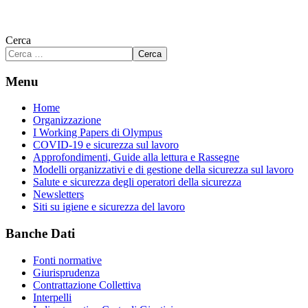
Cerca
Cerca
Menu
Home
Organizzazione
I Working Papers di Olympus
COVID-19 e sicurezza sul lavoro
Approfondimenti, Guide alla lettura e Rassegne
Modelli organizzativi e di gestione della sicurezza sul lavoro
Salute e sicurezza degli operatori della sicurezza
Newsletters
Siti su igiene e sicurezza del lavoro
Banche Dati
Fonti normative
Giurisprudenza
Contrattazione Collettiva
Interpelli