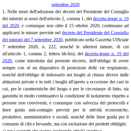
settembre 2020
1. Nelle more dell'adozione dei decreti del Presidente del Consiglio
dei ministri ai sensi dell'articolo 2, comma 1, del
decreto-legge n. 19
del 2020
, e comunque non oltre il 15 ottobre 2020, continuano ad
applicarsi le misure previste nel
decreto del Presidente del Consiglio
dei ministri del 7 settembre 2020
, pubblicato nella Gazzetta Ufficiale
7 settembre 2020, n. 222, nonché le ulteriori misure, di cui
all'articolo 1, comma 2, lettera hh-bis), del
decreto-legge n. 19 del
2020
, come introdotta dal presente decreto, dell'obbligo di avere
sempre con sé un dispositivo di protezione delle vie respiratorie,
nonché dell'obbligo di indossarlo nei luoghi al chiuso diversi dalle
abitazioni private e in tutti i luoghi all'aperto a eccezione dei casi in
cui, per le caratteristiche del luogo o per le circostanze di fatto, sia
garantita in modo continuativo la condizione di isolamento rispetto a
persone non conviventi, e comunque con salvezza dei protocolli e
linee guida anti-contagio previsti per le attività economiche,
produttive, amministrative e sociali, nonché delle linee guida per il
consumo di cibi e bevande, ma con esclusione dei predetti obblighi:
a) per i soggetti che stanno svolgendo attività sportiva;