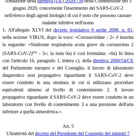
Attuazione della
direttiva (UE) 2020/739
della Commissione del 3
giugno 2020, concernente l'inserimento del SARS-CoV-2
nell'elenco degli agenti biologici di cui è noto che possono causare
malattie infettive nell'uomo
1. All'allegato XLVI del
decreto legislativo 9 aprile 2008, n. 81
,
nella sezione VIRUS, dopo la voce: «Coronaviridae - 2» è inserita
la seguente: «Sindrome respiratoria acuta grave da coronavirus 2
(0a)
(SARS-CoV-2)
- 3»; la nota 0a) è così formulata: «0a) In linea
con l'articolo 16, paragrafo 1, lettera c), della
direttiva 2000/54/CE
del Parlamento europeo e del Consiglio, il lavoro di laboratorio
diagnostico non propagativo riguardante il SARS-CoV-2 deve
essere condotto in una struttura in cui si utilizzano procedure
equivalenti almeno al livello di contenimento 2. Il lavoro
propagativo riguardante il SARS-CoV-2 deve essere condotto in un
laboratorio con livello di contenimento 3 a una pressione dell'aria
inferiore a quella atmosferica.».
Art. 5
Ultrattività del
decreto del Presidente del Consiglio dei ministri 7