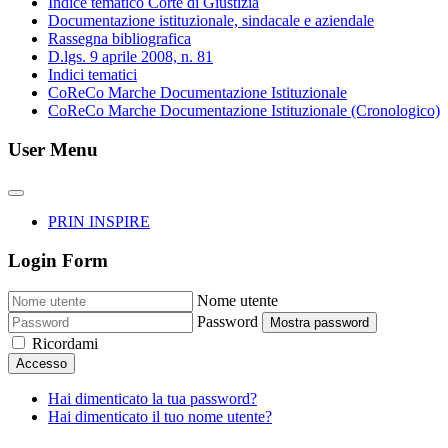
Indice tematico Corte di Giustizia
Documentazione istituzionale, sindacale e aziendale
Rassegna bibliografica
D.lgs. 9 aprile 2008, n. 81
Indici tematici
CoReCo Marche Documentazione Istituzionale
CoReCo Marche Documentazione Istituzionale (Cronologico)
User Menu
PRIN INSPIRE
Login Form
Nome utente
Password
Mostra password
Ricordami
Accesso
Hai dimenticato la tua password?
Hai dimenticato il tuo nome utente?