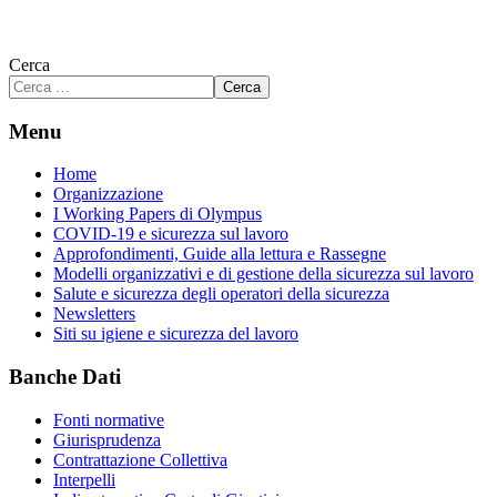
Cerca
Cerca
Menu
Home
Organizzazione
I Working Papers di Olympus
COVID-19 e sicurezza sul lavoro
Approfondimenti, Guide alla lettura e Rassegne
Modelli organizzativi e di gestione della sicurezza sul lavoro
Salute e sicurezza degli operatori della sicurezza
Newsletters
Siti su igiene e sicurezza del lavoro
Banche Dati
Fonti normative
Giurisprudenza
Contrattazione Collettiva
Interpelli