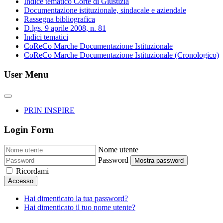
Indice tematico Corte di Giustizia
Documentazione istituzionale, sindacale e aziendale
Rassegna bibliografica
D.lgs. 9 aprile 2008, n. 81
Indici tematici
CoReCo Marche Documentazione Istituzionale
CoReCo Marche Documentazione Istituzionale (Cronologico)
User Menu
PRIN INSPIRE
Login Form
Nome utente
Password
Mostra password
Ricordami
Accesso
Hai dimenticato la tua password?
Hai dimenticato il tuo nome utente?