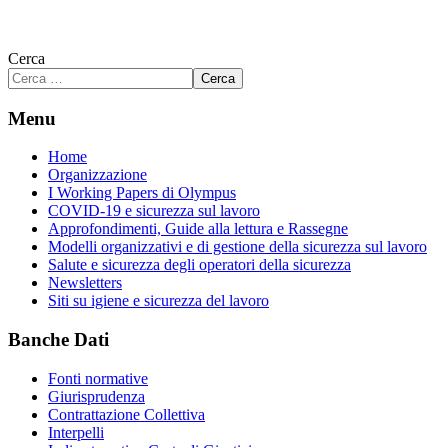
Cerca
Cerca
Menu
Home
Organizzazione
I Working Papers di Olympus
COVID-19 e sicurezza sul lavoro
Approfondimenti, Guide alla lettura e Rassegne
Modelli organizzativi e di gestione della sicurezza sul lavoro
Salute e sicurezza degli operatori della sicurezza
Newsletters
Siti su igiene e sicurezza del lavoro
Banche Dati
Fonti normative
Giurisprudenza
Contrattazione Collettiva
Interpelli