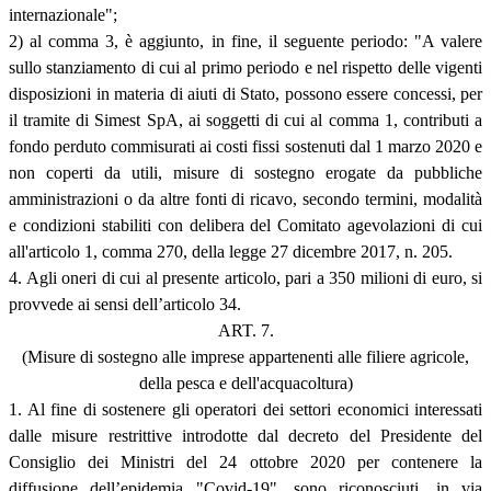
internazionale";
2) al comma 3, è aggiunto, in fine, il seguente periodo: "A valere
sullo stanziamento di cui al primo periodo e nel rispetto delle vigenti
disposizioni in materia di aiuti di Stato, possono essere concessi, per
il tramite di Simest SpA, ai soggetti di cui al comma 1, contributi a
fondo perduto commisurati ai costi fissi sostenuti dal 1 marzo 2020 e
non coperti da utili, misure di sostegno erogate da pubbliche
amministrazioni o da altre fonti di ricavo, secondo termini, modalità
e condizioni stabiliti con delibera del Comitato agevolazioni di cui
all'articolo 1, comma 270, della legge 27 dicembre 2017, n. 205.
4. Agli oneri di cui al presente articolo, pari a 350 milioni di euro, si
provvede ai sensi dell’articolo 34.
ART. 7.
(Misure di sostegno alle imprese appartenenti alle filiere agricole,
della pesca e dell'acquacoltura)
1. Al fine di sostenere gli operatori dei settori economici interessati
dalle misure restrittive introdotte dal decreto del Presidente del
Consiglio dei Ministri del 24 ottobre 2020 per contenere la
diffusione dell’epidemia "Covid-19", sono riconosciuti, in via