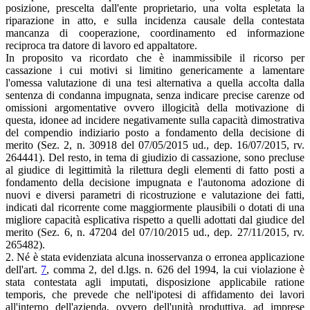
posizione, prescelta dall'ente proprietario, una volta espletata la
riparazione in atto, e sulla incidenza causale della contestata
mancanza di cooperazione, coordinamento ed informazione
reciproca tra datore di lavoro ed appaltatore.
In proposito va ricordato che è inammissibile il ricorso per
cassazione i cui motivi si limitino genericamente a lamentare
l'omessa valutazione di una tesi alternativa a quella accolta dalla
sentenza di condanna impugnata, senza indicare precise carenze od
omissioni argomentative ovvero illogicità della motivazione di
questa, idonee ad incidere negativamente sulla capacità dimostrativa
del compendio indiziario posto a fondamento della decisione di
merito (Sez. 2, n. 30918 del 07/05/2015 ud., dep. 16/07/2015, rv.
264441). Del resto, in tema di giudizio di cassazione, sono precluse
al giudice di legittimità la rilettura degli elementi di fatto posti a
fondamento della decisione impugnata e l'autonoma adozione di
nuovi e diversi parametri di ricostruzione e valutazione dei fatti,
indicati dal ricorrente come maggiormente plausibili o dotati di una
migliore capacità esplicativa rispetto a quelli adottati dal giudice del
merito (Sez. 6, n. 47204 del 07/10/2015 ud., dep. 27/11/2015, rv.
265482).
2. Né è stata evidenziata alcuna inosservanza o erronea applicazione
dell'art.
7
, comma 2, del d.lgs. n. 626 del 1994, la cui violazione è
stata contestata agli imputati, disposizione applicabile ratione
temporis, che prevede che nell'ipotesi di affidamento dei lavori
all'interno dell'azienda, ovvero dell'unità produttiva, ad imprese