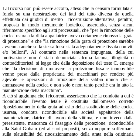
1.Il ricorso non può essere accolto, atteso che la censura formulata si
fonda su una ricostruzione dei fatti del tutto diversa da quella
effettuata dai giudici di merito - ricostruzione alternativa, peraltro,
proposta in modo meramente ipotetico, asserendo, senza alcun
riferimento specifico agli atti processuali, che "per la rimozione delle
coclea usurata la ditta appaltatrice aveva certamente rimosso la grata
di protezione" e che "la rimozione della grata di protezione sarebbe
avvenuta anche se la stessa fosse stata adeguatamente fissata con viti
e/o bulloni". Al contrario nella sentenza impugnata, della cui
motivazione non è stata denunciata alcuna lacuna, illogicità o
contraddittorietà, si legge che dalla deposizione del teste C. emerge
che "la decisione di rimuovere la protezione fissa e inamovibile
venne presa dalla proprietaria dei macchinari per rendere più
agevole le operazioni di rimozione della sabbia umida che si
ammassava nella coclea e non solo e non tanto perché era in atto la
manutenzione della macchina".
A ciò si aggiunga che i ricorrenti asseriscono che la condotta a cui è
riconducibile l'evento letale è costituita dall'omesso corretto
riposizionamento della grata ad esito della sostituzione delle coclea
usurata, condotta riconducibile alla società appaltatrice della
manutenzione, datrice di lavoro della vittima, e non invece dalla
preesistente, mancanza di fissaggio della protezione, riconducibile
alla Saint Gobain (ed ai suoi preposti), senza neppure soffermarsi
sulla plausibilità del riposizionamento della grata nella originaria