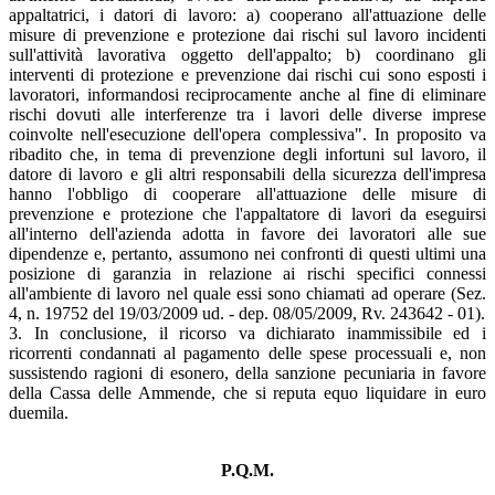
appaltatrici, i datori di lavoro: a) cooperano all'attuazione delle
misure di prevenzione e protezione dai rischi sul lavoro incidenti
sull'attività lavorativa oggetto dell'appalto; b) coordinano gli
interventi di protezione e prevenzione dai rischi cui sono esposti i
lavoratori, informandosi reciprocamente anche al fine di eliminare
rischi dovuti alle interferenze tra i lavori delle diverse imprese
coinvolte nell'esecuzione dell'opera complessiva". In proposito va
ribadito che, in tema di prevenzione degli infortuni sul lavoro, il
datore di lavoro e gli altri responsabili della sicurezza dell'impresa
hanno l'obbligo di cooperare all'attuazione delle misure di
prevenzione e protezione che l'appaltatore di lavori da eseguirsi
all'interno dell'azienda adotta in favore dei lavoratori alle sue
dipendenze e, pertanto, assumono nei confronti di questi ultimi una
posizione di garanzia in relazione ai rischi specifici connessi
all'ambiente di lavoro nel quale essi sono chiamati ad operare (Sez.
4, n. 19752 del 19/03/2009 ud. - dep. 08/05/2009, Rv. 243642 - 01).
3. In conclusione, il ricorso va dichiarato inammissibile ed i
ricorrenti condannati al pagamento delle spese processuali e, non
sussistendo ragioni di esonero, della sanzione pecuniaria in favore
della Cassa delle Ammende, che si reputa equo liquidare in euro
duemila.
P.Q.M.