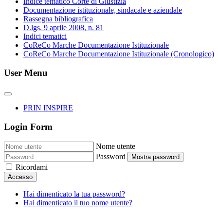
Indice tematico Corte di Giustizia
Documentazione istituzionale, sindacale e aziendale
Rassegna bibliografica
D.lgs. 9 aprile 2008, n. 81
Indici tematici
CoReCo Marche Documentazione Istituzionale
CoReCo Marche Documentazione Istituzionale (Cronologico)
User Menu
PRIN INSPIRE
Login Form
Nome utente
Password
Mostra password
Ricordami
Accesso
Hai dimenticato la tua password?
Hai dimenticato il tuo nome utente?