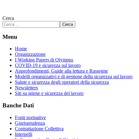
Cerca
Cerca
Menu
Home
Organizzazione
I Working Papers di Olympus
COVID-19 e sicurezza sul lavoro
Approfondimenti, Guide alla lettura e Rassegne
Modelli organizzativi e di gestione della sicurezza sul lavoro
Salute e sicurezza degli operatori della sicurezza
Newsletters
Siti su igiene e sicurezza del lavoro
Banche Dati
Fonti normative
Giurisprudenza
Contrattazione Collettiva
Interpelli