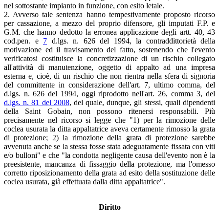
nel sottostante impianto in funzione, con esito letale.
2. Avverso tale sentenza hanno tempestivamente proposto ricorso
per cassazione, a mezzo del proprio difensore, gli imputati F.P. e
G.M. che hanno dedotto la erronea applicazione degli artt. 40, 43
cod.pen. e
7
d.lgs. n. 626 del 1994, la contraddittorietà della
motivazione ed il travisamento del fatto, sostenendo che l'evento
verificatosi costituisce la concretizzazione di un rischio collegato
all'attività di manutenzione, oggetto di appalto ad una impresa
esterna e, cioè, di un rischio che non rientra nella sfera di signoria
del committente in considerazione dell'art. 7, ultimo comma, del
d.lgs. n. 626 del 1994, oggi riprodotto nell'art. 26, comma 3, del
d.lgs. n. 81 del 2008
, del quale, dunque, gli stessi, quali dipendenti
della Saint Gobain, non possono ritenersi responsabili. Più
precisamente nel ricorso si legge che "1) per la rimozione delle
coclea usurata la ditta appaltatrice aveva certamente rimosso la grata
di protezione; 2) la rimozione della grata di protezione sarebbe
avvenuta anche se la stessa fosse stata adeguatamente fissata con viti
e/o bulloni" e che "la condotta negligente causa dell'evento non è la
preesistente, mancanza di fissaggio della protezione, ma l'omesso
corretto riposizionamento della grata ad esito della sostituzione delle
coclea usurata, già effettuata dalla ditta appaltatrice".
Diritto