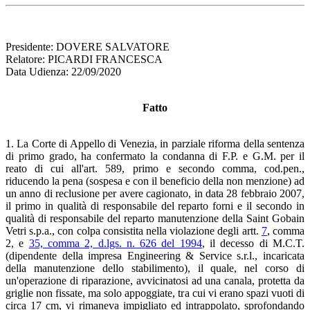
Presidente: DOVERE SALVATORE
Relatore: PICARDI FRANCESCA
Data Udienza: 22/09/2020
Fatto
1. La Corte di Appello di Venezia, in parziale riforma della sentenza
di primo grado, ha confermato la condanna di F.P. e G.M. per il
reato di cui all'art. 589, primo e secondo comma, cod.pen.,
riducendo la pena (sospesa e con il beneficio della non menzione) ad
un anno di reclusione per avere cagionato, in data 28 febbraio 2007,
il primo in qualità di responsabile del reparto forni e il secondo in
qualità di responsabile del reparto manutenzione della Saint Gobain
Vetri s.p.a., con colpa consistita nella violazione degli artt.
7
, comma
2, e
35, comma 2, d.lgs. n. 626 del 1994
, il decesso di M.C.T.
(dipendente della impresa Engineering & Service s.r.l., incaricata
della manutenzione dello stabilimento), il quale, nel corso di
un'operazione di riparazione, avvicinatosi ad una canala, protetta da
griglie non fissate, ma solo appoggiate, tra cui vi erano spazi vuoti di
circa 17 cm, vi rimaneva impigliato ed intrappolato, sprofondando