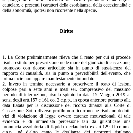
cautelare, e presenti i caratteri della esorbitanza, della eccezionalità e
della abnormità, ipotesi non ricorrente nella specie.
Diritto
1. La Corte preliminarmente rileva che il reato per cui si procede
risulta estinto per prescrizione nelle more del giudizio di cassazione,
promosso con ricorso articolato sia in punto di sussistenza del
rapporto di causalità, sia in punto a prevedibilità dell'evento, che
prima facie non appare manifestamente infondato.
2. Invero in termine necessario a prescrivere il reato di lesioni
colpose pari a sette anni e mesi sei, comprensivo del massimo
periodo di interruzione, risulta spirato in data 15 Maggio 2019 ai
sensi degli artt.157 e 161 co. 2 c.p.p., in epoca anteriore pertanto alla
data fissata per la discussione del ricorso dinanzi alla Corte di
Cassazione. Sotto diverso profilo non ricorrono né risultano dedotti
vizi di violazione di legge ovvero carenze motivazionali di tale
evidenza e di immediata percezione tali da giustificare una
pronuncia assolutoria di liquida declaratoria ex art.129 II comma
c.p.p., né d'altro canto le doglianze dei ricorrenti risultano