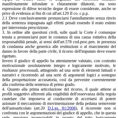
manifestamente infondate o chiaramente dilatorie, ma sono
espressione di difese tecniche degne di essere considerate, anche se
prive di evidenza ai fini di cui all'art.129 II co. c.p.p.
2.1 Deve conclusivamente pronunciarsi l'annullamento senza rinvio
della sentenza impugnata agli effetti penali essendo il reato estinto
per intervenuta prescrizione.
3. In ordine alle questioni civili, sulle quali la Corte è comunque
tenuta a pronunciarsi pure in costanza di una causa estintiva della
responsabilità penale, ai sensi dell'art.578 cod.proc.pen. in presenza
di condanna anche generica alle restituzioni o al risarcimento del
danno in favore della parte civile, il ricorso dell'imputato deve essere
rigettato.
Invero il giudice di appello ha attentamente valutato, con costrutto
motivazionale assolutamente integro e logicamente motivato, le
risultanze processuali, attingendo ad una serie di elementi fattuali e
narrativi e ricorrendo ad una serie di argomenti logici a sostegno
della prospettazione accusatoria, così da pervenire coerentemente
alla conferma della sentenza di primo grado.
4. Quanto alla prima articolazione del ricorso, il quale attiene ai
profili soggettivi afferenti alla esigibilità dell'osservanza della regola
cautelare che imponeva al conducente di accertarsi di potere
azionare il meccanismo di movimentazione della pedana semovente
dell'autoarticolato (art.20
D.Lgs. 81/2008
), il ricorrente non si
confronta con le argomentazioni del giudice di appello, che in questa
sede appaiono incensurabili in quanto del tutto logicamente