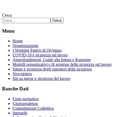
Cerca
Cerca
Menu
Home
Organizzazione
I Working Papers di Olympus
COVID-19 e sicurezza sul lavoro
Approfondimenti, Guide alla lettura e Rassegne
Modelli organizzativi e di gestione della sicurezza sul lavoro
Salute e sicurezza degli operatori della sicurezza
Newsletters
Siti su igiene e sicurezza del lavoro
Banche Dati
Fonti normative
Giurisprudenza
Contrattazione Collettiva
Interpelli