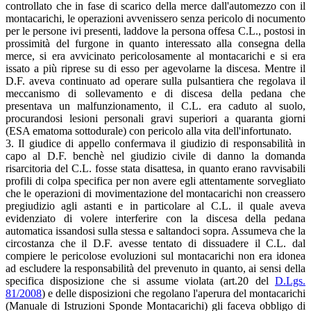
controllato che in fase di scarico della merce dall'automezzo con il
montacarichi, le operazioni avvenissero senza pericolo di nocumento
per le persone ivi presenti, laddove la persona offesa C.L., postosi in
prossimità del furgone in quanto interessato alla consegna della
merce, si era avvicinato pericolosamente al montacarichi e si era
issato a più riprese su di esso per agevolarne la discesa. Mentre il
D.F. aveva continuato ad operare sulla pulsantiera che regolava il
meccanismo di sollevamento e di discesa della pedana che
presentava un malfunzionamento, il C.L. era caduto al suolo,
procurandosi lesioni personali gravi superiori a quaranta giorni
(ESA ematoma sottodurale) con pericolo alla vita dell'infortunato.
3. Il giudice di appello confermava il giudizio di responsabilità in
capo al D.F. benchè nel giudizio civile di danno la domanda
risarcitoria del C.L. fosse stata disattesa, in quanto erano ravvisabili
profili di colpa specifica per non avere egli attentamente sorvegliato
che le operazioni di movimentazione del montacarichi non creassero
pregiudizio agli astanti e in particolare al C.L. il quale aveva
evidenziato di volere interferire con la discesa della pedana
automatica issandosi sulla stessa e saltandoci sopra. Assumeva che la
circostanza che il D.F. avesse tentato di dissuadere il C.L. dal
compiere le pericolose evoluzioni sul montacarichi non era idonea
ad escludere la responsabilità del prevenuto in quanto, ai sensi della
specifica disposizione che si assume violata (art.20 del
D.Lgs.
81/2008
) e delle disposizioni che regolano l'aperura del montacarichi
(Manuale di Istruzioni Sponde Montacarichi) gli faceva obbligo di