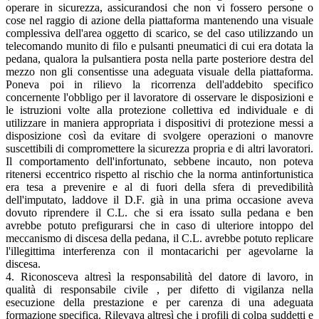
operare in sicurezza, assicurandosi che non vi fossero persone o
cose nel raggio di azione della piattaforma mantenendo una visuale
complessiva dell'area oggetto di scarico, se del caso utilizzando un
telecomando munito di filo e pulsanti pneumatici di cui era dotata la
pedana, qualora la pulsantiera posta nella parte posteriore destra del
mezzo non gli consentisse una adeguata visuale della piattaforma.
Poneva poi in rilievo la ricorrenza dell'addebito specifico
concernente l'obbligo per il lavoratore di osservare le disposizioni e
le istruzioni volte alla protezione collettiva ed individuale e di
utilizzare in maniera appropriata i dispositivi di protezione messi a
disposizione così da evitare di svolgere operazioni o manovre
suscettibili di compromettere la sicurezza propria e di altri lavoratori.
Il comportamento dell'infortunato, sebbene incauto, non poteva
ritenersi eccentrico rispetto al rischio che la norma antinfortunistica
era tesa a prevenire e al di fuori della sfera di prevedibilità
dell'imputato, laddove il D.F. già in una prima occasione aveva
dovuto riprendere il C.L. che si era issato sulla pedana e ben
avrebbe potuto prefigurarsi che in caso di ulteriore intoppo del
meccanismo di discesa della pedana, il C.L. avrebbe potuto replicare
l'illegittima interferenza con il montacarichi per agevolarne la
discesa.
4. Riconosceva altresì la responsabilità del datore di lavoro, in
qualità di responsabile civile , per difetto di vigilanza nella
esecuzione della prestazione e per carenza di una adeguata
formazione specifica. Rilevava altresì che i profili di colpa suddetti e