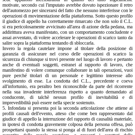
motivate, secondo cui l'imputato avrebbe dovuto ispezionare il retro
dell'automezzo per sincerarsi del fatto che nessuno interferisse con le
operazioni di movimentazione della piattaforma. Sotto questo profilo
il giudice di appello ha correttamente rimarcato che non solo il C.L.
si era pericolosamente avvicinato all'area di azione della pedana, ma
addirittura aveva manifestato, con un comportamento concludente e
assai avventato, di volere accelerare le operazioni di scarico tanto da
salire sopra la piattaforma tentando di sbloccarla.
Invero la regola cautelare impone al titolare della posizione di
garanzia di assicurare nel corso delle operazioni di scarico la
sicurezza di chiunque si trovi presente nel luogo di lavoro e pertanto
anche di eventuali soggetti, estranei al rapporto di lavoro, che
manifestino di volere comunque collaborare in tali operazioni, vuoi
pure perché titolari di un personale e legittimo interesse allo
svolgimento di esse. La condotta del C.L., precedente e coeva
all'infortunio, era peraltro ben riconoscibile da parte del ricorrente
nella sua invadente interferenza rispetto a quanto demandato al
conducente, di talchè nessun profilo di inevitabilità e di
imprevedibilità può essere nella specie sostenuto.
5. Infondata si presenta poi la seconda articolazione che attiene ai
profili causali dell'evento, atteso che come ben rappresentato dal
giudice di appello la interruzione del rapporto di causalità materiale,
in ipotesi di condotta gravemente colposa della persona offesa, può
prospettarsi quando la stessa si ponga al di fuori dell'area di rischio