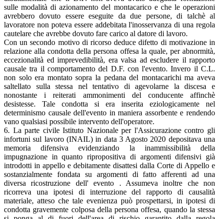
sulle modalità di azionamento del montacarico e che le operazioni
avrebbero dovuto essere eseguite da due persone, di talchè al
lavoratore non poteva essere addebitata l'inosservanza di una regola
cautelare che avrebbe dovuto fare carico al datore di lavoro.
Con un secondo motivo di ricorso deduce difetto di motivazione in
relazione alla condotta della persona offesa la quale, per abnormità,
eccezionalità ed imprevedibilità, era valsa ad escludere il rapporto
causale tra il comportamento del D.F. con l'evento. Invero il C.L.
non solo era montato sopra la pedana del montacarichi ma aveva
saltellato sulla stessa nel tentativo di agevolarne la discesa e
nonostante i reiterati ammonimenti del conducente affinchè
desistesse. Tale condotta si era inserita eziologicamente nel
determinismo causale dell'evento in maniera assorbente e rendendo
vano qualsiasi possibile intervento dell'operatore.
6. La parte civile Istituto Nazionale per l'Assicurazione contro gli
infortuni sul lavoro (INAIL) in data 3 Agosto 2020 depositava una
memoria difensiva evidenziando la inammissibilità della
impugnazione in quanto ripropositiva di argomenti difensivi già
introdotti in appello e debitamente disattesi dalla Corte di Appello e
sostanzialmente fondata su argomenti di fatto afferenti ad una
diversa ricostruzione dell' evento . Assumeva inoltre che non
ricorreva una ipotesi di interruzione del rapporto di causalità
materiale, atteso che tale evenienza può prospettarsi, in ipotesi di
condotta gravemente colposa della persona offesa, quando la stessa
si ponga al di fuori dell'area di rischio garantito dalla regola