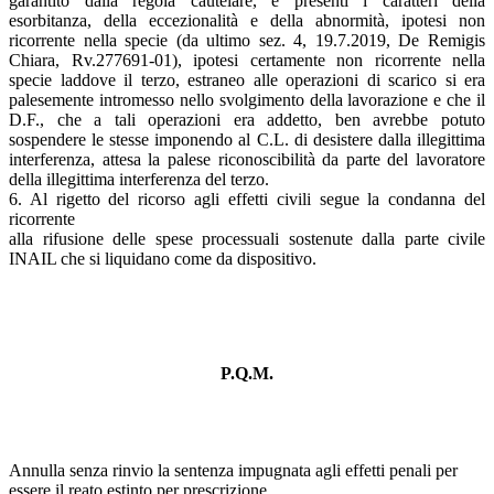
garantito dalla regola cautelare, e presenti i caratteri della
esorbitanza, della eccezionalità e della abnormità, ipotesi non
ricorrente nella specie (da ultimo sez. 4, 19.7.2019, De Remigis
Chiara, Rv.277691-01), ipotesi certamente non ricorrente nella
specie laddove il terzo, estraneo alle operazioni di scarico si era
palesemente intromesso nello svolgimento della lavorazione e che il
D.F., che a tali operazioni era addetto, ben avrebbe potuto
sospendere le stesse imponendo al C.L. di desistere dalla illegittima
interferenza, attesa la palese riconoscibilità da parte del lavoratore
della illegittima interferenza del terzo.
6. Al rigetto del ricorso agli effetti civili segue la condanna del
ricorrente
alla rifusione delle spese processuali sostenute dalla parte civile
INAIL che si liquidano come da dispositivo.
P.Q.M.
Annulla senza rinvio la sentenza impugnata agli effetti penali per
essere il reato estinto per prescrizione.