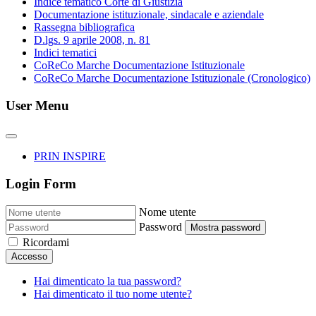
Indice tematico Corte di Giustizia
Documentazione istituzionale, sindacale e aziendale
Rassegna bibliografica
D.lgs. 9 aprile 2008, n. 81
Indici tematici
CoReCo Marche Documentazione Istituzionale
CoReCo Marche Documentazione Istituzionale (Cronologico)
User Menu
PRIN INSPIRE
Login Form
Nome utente
Password
Mostra password
Ricordami
Accesso
Hai dimenticato la tua password?
Hai dimenticato il tuo nome utente?