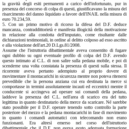
la gravità degli esiti permanenti a carico dell'infortunato, pur in
presenza del concorso di colpa di questi, giustificavano la misura del
risarcimento del danno liquidato a favore dell'INAIL nella misura di
euro 70.234,59.
5. Con un primo motivo di ricorso la difesa del D.F. deduce
mancanza, contraddittorietà e manifesta illogicità della motivazione
in relazione alla condotta dell'imputato, come risultante dalle
dichiarazioni testimoniali, in ordine al delitto colposo ad esso ascritto
e alla violazione dell'art.20 D.Lgs.81/2008.
Assume che l'istruttoria dibattimentale aveva consentito di fugare
ogni dubbio su ogni eventuale profilo di colpa del D.F. avendo
questo intimato al C.L. di non salire sulla pedana mobile, e poi di
scenderne una volta constatata la presenza di questi sulla stessa. Il
ricorrente aveva pertanto adempiuto al proprio dovere di
movimentare il montacarichi in sicurezza mentre non poteva ritenersi
prevedibile che la persona anziana cui era destinata la merce si
comportasse in termini assolutamente incauti ed eccentrici mentre il
conducente si accingeva ad operare sui comandi della pedana,
laddove la presenza del C.L. nell'area di scarico era del tutto
legittima in quanto destinatario della merce da scaricare. Né sarebbe
stato possibile per il D.F. operare tenendo sotto controllo la parte
posteriore del mezzo e la pedana montacarichi in fase di movimento
in quanto i comandi automatici con telecomando non erano
funzionanti. Era altresì emerso nel corso dell'istruttorio
dibattimentale che il D.F. non aveva avuto adeguata formazione