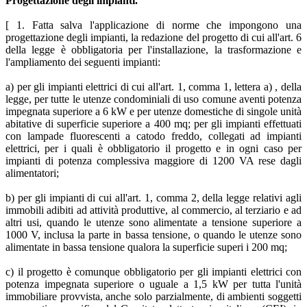
Progettazione degli impianti.
[ 1. Fatta salva l'applicazione di norme che impongono una
progettazione degli impianti, la redazione del progetto di cui all'art. 6
della legge è obbligatoria per l'installazione, la trasformazione e
l'ampliamento dei seguenti impianti:
a) per gli impianti elettrici di cui all'art. 1, comma 1, lettera a) , della
legge, per tutte le utenze condominiali di uso comune aventi potenza
impegnata superiore a 6 kW e per utenze domestiche di singole unità
abitative di superficie superiore a 400 mq; per gli impianti effettuati
con lampade fluorescenti a catodo freddo, collegati ad impianti
elettrici, per i quali è obbligatorio il progetto e in ogni caso per
impianti di potenza complessiva maggiore di 1200 VA rese dagli
alimentatori;
b) per gli impianti di cui all'art. 1, comma 2, della legge relativi agli
immobili adibiti ad attività produttive, al commercio, al terziario e ad
altri usi, quando le utenze sono alimentate a tensione superiore a
1000 V, inclusa la parte in bassa tensione, o quando le utenze sono
alimentate in bassa tensione qualora la superficie superi i 200 mq;
c) il progetto è comunque obbligatorio per gli impianti elettrici con
potenza impegnata superiore o uguale a 1,5 kW per tutta l'unità
immobiliare provvista, anche solo parzialmente, di ambienti soggetti