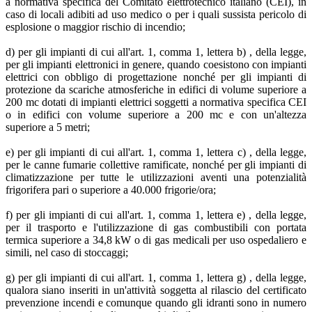
a normativa specifica del Comitato elettrotecnico italiano (CEI), in
caso di locali adibiti ad uso medico o per i quali sussista pericolo di
esplosione o maggior rischio di incendio;
d) per gli impianti di cui all'art. 1, comma 1, lettera b) , della legge,
per gli impianti elettronici in genere, quando coesistono con impianti
elettrici con obbligo di progettazione nonché per gli impianti di
protezione da scariche atmosferiche in edifici di volume superiore a
200 mc dotati di impianti elettrici soggetti a normativa specifica CEI
o in edifici con volume superiore a 200 mc e con un'altezza
superiore a 5 metri;
e) per gli impianti di cui all'art. 1, comma 1, lettera c) , della legge,
per le canne fumarie collettive ramificate, nonché per gli impianti di
climatizzazione per tutte le utilizzazioni aventi una potenzialità
frigorifera pari o superiore a 40.000 frigorie/ora;
f) per gli impianti di cui all'art. 1, comma 1, lettera e) , della legge,
per il trasporto e l'utilizzazione di gas combustibili con portata
termica superiore a 34,8 kW o di gas medicali per uso ospedaliero e
simili, nel caso di stoccaggi;
g) per gli impianti di cui all'art. 1, comma 1, lettera g) , della legge,
qualora siano inseriti in un'attività soggetta al rilascio del certificato
prevenzione incendi e comunque quando gli idranti sono in numero