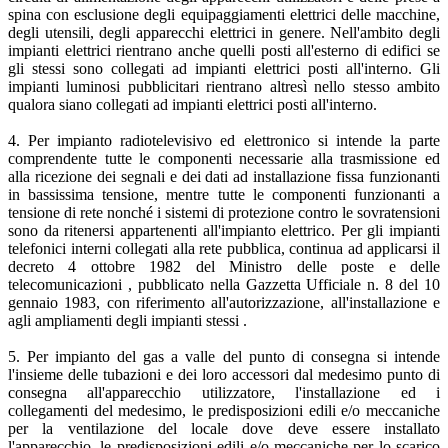
spina con esclusione degli equipaggiamenti elettrici delle macchine,
degli utensili, degli apparecchi elettrici in genere. Nell'ambito degli
impianti elettrici rientrano anche quelli posti all'esterno di edifici se
gli stessi sono collegati ad impianti elettrici posti all'interno. Gli
impianti luminosi pubblicitari rientrano altresì nello stesso ambito
qualora siano collegati ad impianti elettrici posti all'interno.
4. Per impianto radiotelevisivo ed elettronico si intende la parte
comprendente tutte le componenti necessarie alla trasmissione ed
alla ricezione dei segnali e dei dati ad installazione fissa funzionanti
in bassissima tensione, mentre tutte le componenti funzionanti a
tensione di rete nonché i sistemi di protezione contro le sovratensioni
sono da ritenersi appartenenti all'impianto elettrico. Per gli impianti
telefonici interni collegati alla rete pubblica, continua ad applicarsi il
decreto 4 ottobre 1982 del Ministro delle poste e delle
telecomunicazioni , pubblicato nella Gazzetta Ufficiale n. 8 del 10
gennaio 1983, con riferimento all'autorizzazione, all'installazione e
agli ampliamenti degli impianti stessi .
5. Per impianto del gas a valle del punto di consegna si intende
l'insieme delle tubazioni e dei loro accessori dal medesimo punto di
consegna all'apparecchio utilizzatore, l'installazione ed i
collegamenti del medesimo, le predisposizioni edili e/o meccaniche
per la ventilazione del locale dove deve essere installato
l'apparecchio, le predisposizioni edili e/o meccaniche per lo scarico