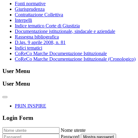
Fonti normative
Giurisprudenza
Contrattazione Collettiva
Interpelli
Indice tematico Corte di Giustizia
Documentazione istituzionale, sindacale e aziendale
Rassegna bibliografica
D.lgs. 9 aprile 2008, n. 81
Indici tematici
CoReCo Marche Documentazione Istituzionale
CoReCo Marche Documentazione Istituzionale (Cronologico)
User Menu
User Menu
PRIN INSPIRE
Login Form
Nome utente
Password
Mostra password