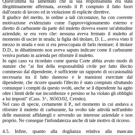
Quest'ultima ha lamentato che la sua responsabilità era stata
illegittimamente affermata, avendo il P. compiuto il fatto fuori
dall'orario di lavoro ed in violazione di esplicite direttive.
Il giudice del merito, in ordine a tali circostanze, ha con coerente
motivazione evidenziato come l'approvvigionamento esterno e
diretto di carburante da parte del muletto doveva essere un'abitudine
aziendale, se era vero che: nessuna aveva fermato il muletto al
momento di uscire in strada; la figlia del titolare, D. L., aveva visto il
mezzo in strada e non si era preoccupata di farlo rientrare; il titolare
D.D., in dibattimento non aveva saputo indicare come il carburante
veniva portato in azienda per rifornire il muletto.
In ogni caso va ricordato come questa Corte abbia avuto modo di
statuire che "ai fini della responsabilità civile per fatto illecito
commesso dal dipendente, è sufficiente un rapporto di occasionalità
necessaria tra il fatto dannoso e le mansioni esercitate dal
dipendente, che ricorre quando l'illecito è stato compiuto sfruttando
comunque i compiti da questo svolti, anche se il dipendente ha agito
oltre i limiti delle sue incombenze e persino se ha violato gli obblighi
a lui imposti" (Cass. 3^, 36503/02, Cernito).
Nel caso di specie, certamente il P., nel momento in cui andava a
rifornire il muletto di carburante, ha svolto tale attività nell'ambito
delle mansioni affidategli e servendo un interesse aziendale e non
proprio. Ne consegue l'infondatezza anche di tale motivo di ricorso.
4.5. Infine, quanto alla doglianza relativa alla mancata