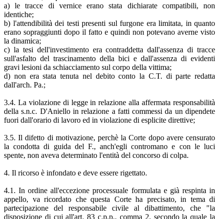
a) le tracce di vernice erano stata dichiarate compatibili, non
identiche;
b) l'attendibilità dei testi presenti sul furgone era limitata, in quanto
erano sopraggiunti dopo il fatto e quindi non potevano averne visto
la dinamica;
c) la tesi dell'investimento era contraddetta dall'assenza di tracce
sull'asfalto del trascinamento della bici e dall'assenza di evidenti
gravi lesioni da schiacciamento sul corpo della vittima;
d) non era stata tenuta nel debito conto la C.T. di parte redatta
dall'arch. Pa.;
3.4. La violazione di legge in relazione alla affermata responsabilità
della s.n.c. D'Aniello in relazione a fatti commessi da un dipendete
fuori dall'orario di lavoro ed in violazione di esplicite direttive;
3.5. Il difetto di motivazione, perchè la Corte dopo avere censurato
la condotta di guida del F., anch'egli contromano e con le luci
spente, non aveva determinato l'entità del concorso di colpa.
4. Il ricorso è infondato e deve essere rigettato.
4.1. In ordine all'eccezione processuale formulata e già respinta in
appello, va ricordato che questa Corte ha precisato, in tema di
partecipazione del responsabile civile al dibattimento, che "la
disposizione di cui all'art. 83 c.p.p., comma 2, secondo la quale la