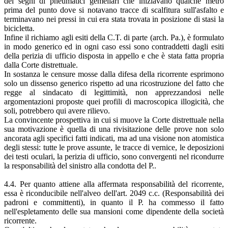
dei segni di pneumatici gemellari che iniziavano qualche metro
prima del punto dove si notavano tracce di scalfitura sull'asfalto e
terminavano nei pressi in cui era stata trovata in posizione di stasi la
bicicletta.
Infine il richiamo agli esiti della C.T. di parte (arch. Pa.), è formulato
in modo generico ed in ogni caso essi sono contraddetti dagli esiti
della perizia di ufficio disposta in appello e che è stata fatta propria
dalla Corte distrettuale.
In sostanza le censure mosse dalla difesa della ricorrente esprimono
solo un dissenso generico rispetto ad una ricostruzione del fatto che
regge al sindacato di legittimità, non apprezzandosi nelle
argomentazioni proposte quei profili di macroscopica illogicità, che
soli, potrebbero qui avere rilievo.
La convincente prospettiva in cui si muove la Corte distrettuale nella
sua motivazione è quella di una rivisitazione delle prove non solo
ancorata agli specifici fatti indicati, ma ad una visione non atomistica
degli stessi: tutte le prove assunte, le tracce di vernice, le deposizioni
dei testi oculari, la perizia di ufficio, sono convergenti nel ricondurre
la responsabilità del sinistro alla condotta del P..
4.4. Per quanto attiene alla affermata responsabilità del ricorrente,
essa è riconducibile nell'alveo dell'art. 2049 c.c. (Responsabilità dei
padroni e committenti), in quanto il P. ha commesso il fatto
nell'espletamento delle sua mansioni come dipendente della società
ricorrente.