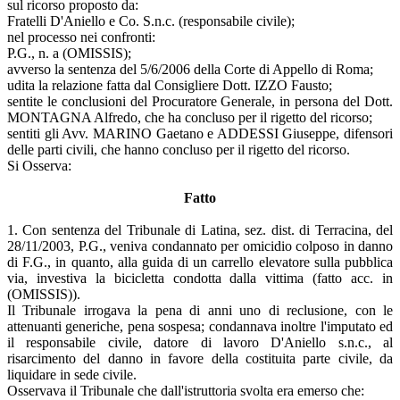
sul ricorso proposto da:
Fratelli D'Aniello e Co. S.n.c. (responsabile civile);
nel processo nei confronti:
P.G., n. a (OMISSIS);
avverso la sentenza del 5/6/2006 della Corte di Appello di Roma;
udita la relazione fatta dal Consigliere Dott. IZZO Fausto;
sentite le conclusioni del Procuratore Generale, in persona del Dott.
MONTAGNA Alfredo, che ha concluso per il rigetto del ricorso;
sentiti gli Avv. MARINO Gaetano e ADDESSI Giuseppe, difensori
delle parti civili, che hanno concluso per il rigetto del ricorso.
Si Osserva:
Fatto
1. Con sentenza del Tribunale di Latina, sez. dist. di Terracina, del
28/11/2003, P.G., veniva condannato per omicidio colposo in danno
di F.G., in quanto, alla guida di un carrello elevatore sulla pubblica
via, investiva la bicicletta condotta dalla vittima (fatto acc. in
(OMISSIS)).
Il Tribunale irrogava la pena di anni uno di reclusione, con le
attenuanti generiche, pena sospesa; condannava inoltre l'imputato ed
il responsabile civile, datore di lavoro D'Aniello s.n.c., al
risarcimento del danno in favore della costituita parte civile, da
liquidare in sede civile.
Osservava il Tribunale che dall'istruttoria svolta era emerso che: