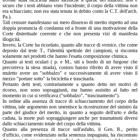
sicuro che i testi abbiano visto l'incidente; il corpo della vittima non
era schiacciato; non era stata tenuta in debito conto la C.T. dell'arch.
Pa.).
Tali censure manifestano un mero dissenso di merito rispetto ad una
doppia pronuncia di condanna ed a fronte di una motivazione della
Corte distrettuale coerente e che non presenta vizi di manifesta
illogicità.
Invero, la Corte ha ricordato, quanto alle tracce di vernice, che come
deposto dal teste T., l'identità spettrale dei campioni, si riscontra
solamente nei prodotti che hanno l'esatta composizione chimica.
Quanto ai testi oculari ( p. e M., siti a bordo di un furgone che
precorreva la stesa strada), costoro hanno riferito di avere visto il
muletto avere un "sobbalzo" e successivamente di avere visto il
mezzo "portare sotto" la bicicletta e trascinarla.
Pertanto detti testi, contrariamente a quanto detto nei motivi di
ricorso, non sono sopraggiunti, ma hanno assistito al fatto nel
momento in cui si verificava ("sobbalzo", "trascinamento").
In ordine alla assenza di tracce di schiacciamento del corpo della
vittima, tale argomento non smentisce la ricostruzione del sinistro da
parte del giudice del merito, in quanto a seguito dell'urto e della
caduta, la morte può sopraggiungere anche per traumatismi diversi
dallo schiacciamento totale del corpo della vittima.
Quanto alla presenza di tracce sull'asfalto, il Gen. R., perito
d'ufficio, come evidenziato nella sentenza impugnata, ha riscontrato