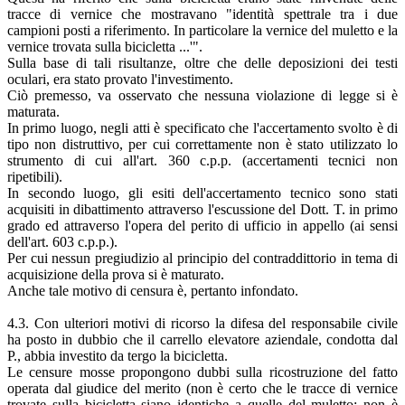
tracce di vernice che mostravano "identità spettrale tra i due
campioni posti a riferimento. In particolare la vernice del muletto e la
vernice trovata sulla bicicletta ...'".
Sulla base di tali risultanze, oltre che delle deposizioni dei testi
oculari, era stato provato l'investimento.
Ciò premesso, va osservato che nessuna violazione di legge si è
maturata.
In primo luogo, negli atti è specificato che l'accertamento svolto è di
tipo non distruttivo, per cui correttamente non è stato utilizzato lo
strumento di cui all'art. 360 c.p.p. (accertamenti tecnici non
ripetibili).
In secondo luogo, gli esiti dell'accertamento tecnico sono stati
acquisiti in dibattimento attraverso l'escussione del Dott. T. in primo
grado ed attraverso l'opera del perito di ufficio in appello (ai sensi
dell'art. 603 c.p.p.).
Per cui nessun pregiudizio al principio del contraddittorio in tema di
acquisizione della prova si è maturato.
Anche tale motivo di censura è, pertanto infondato.
4.3. Con ulteriori motivi di ricorso la difesa del responsabile civile
ha posto in dubbio che il carrello elevatore aziendale, condotta dal
P., abbia investito da tergo la bicicletta.
Le censure mosse propongono dubbi sulla ricostruzione del fatto
operata dal giudice del merito (non è certo che le tracce di vernice
trovate sulla bicicletta siano identiche a quelle del muletto; non è