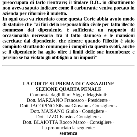
preoccupata di farlo rientrare; il titolare D.D., in dibattimento
non aveva saputo indicare come il carburante veniva portato in
azienda per rifornire il muletto.
In ogni caso va ricordato come questa Corte abbia avuto modo
di statuire che "ai fini della responsabilità civile per fatto illecito
commesso dal dipendente, è sufficiente un rapporto di
occasionalità necessaria tra il fatto dannoso e le mansioni
esercitate dal dipendente, che ricorre quando l'illecito è stato
compiuto sfruttando comunque i compiti da questo svolti, anche
se il dipendente ha agito oltre i limiti delle sue incombenze e
persino se ha violato gli obblighi a lui imposti"
LA CORTE SUPREMA DI CASSAZIONE
SEZIONE QUARTA PENALE
Composta dagli Ill.mi Sigg.ri Magistrati:
Dott. MARZANO Francesco - Presidente -
Dott. IACOPINO Silvana Giovann - Consigliere -
Dott. MAISANO Giulio - Consigliere -
Dott. IZZO Fausto - Consigliere -
Dott. BLAIOTTA Rocco Marco - Consigliere -
ha pronunciato la seguente:
sentenza