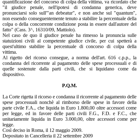
quantificazione del concorso di colpa della vittima, va ricordato che
"il giudice penale, nell'ipotesi di condanna generica, deve
pronunciarsi solo sull'"an debeatur", e non anche sul "quantum",
non essendo conseguentemente tenuto a stabilire la percentuale della
colpa o della concorrente condizione posta in essere dall'autore del
fatto" (Cass. 3^, 16310/09, Mattiolo).
Nel caso de quo il giudice penale ha rimesso la pronuncia sulle
statuizioni civili al competente giudice civile, per cui spetterà a
quest'ultimo stabilire la percentuale di concorso di colpa della
vittima.
Al rigetto del ricorso consegue, a norma dell'art. 616 c.p.p., la
condanna del ricorrente al pagamento delle spese processuali e di
quelle sostenute dalla parti civili, che si liquidano come da
dispositivo.
P.Q.M.
La Corte rigetta il ricorso e condanna il ricorrente al pagamento delle
spese processuali nonchè al rimborso delle spese in favore della
parte civile F.A., che liquida in Euro 1.800,00 oltre accessori come
per legge, ed in favore delle parti civili F.G., F.D. e F.C., che
unitariamente liquida in Euro 3.000,00, oltre accessori come per
legge.
Così deciso in Roma, il 12 maggio 2009.
Depositato in Cancelleria il 22 settembre 2009