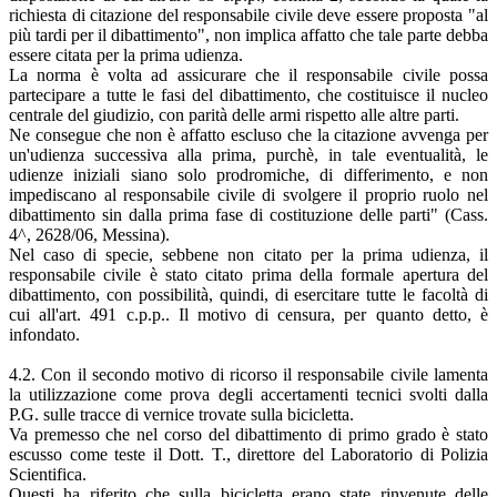
richiesta di citazione del responsabile civile deve essere proposta "al
più tardi per il dibattimento", non implica affatto che tale parte debba
essere citata per la prima udienza.
La norma è volta ad assicurare che il responsabile civile possa
partecipare a tutte le fasi del dibattimento, che costituisce il nucleo
centrale del giudizio, con parità delle armi rispetto alle altre parti.
Ne consegue che non è affatto escluso che la citazione avvenga per
un'udienza successiva alla prima, purchè, in tale eventualità, le
udienze iniziali siano solo prodromiche, di differimento, e non
impediscano al responsabile civile di svolgere il proprio ruolo nel
dibattimento sin dalla prima fase di costituzione delle parti" (Cass.
4^, 2628/06, Messina).
Nel caso di specie, sebbene non citato per la prima udienza, il
responsabile civile è stato citato prima della formale apertura del
dibattimento, con possibilità, quindi, di esercitare tutte le facoltà di
cui all'art. 491 c.p.p.. Il motivo di censura, per quanto detto, è
infondato.
4.2. Con il secondo motivo di ricorso il responsabile civile lamenta
la utilizzazione come prova degli accertamenti tecnici svolti dalla
P.G. sulle tracce di vernice trovate sulla bicicletta.
Va premesso che nel corso del dibattimento di primo grado è stato
escusso come teste il Dott. T., direttore del Laboratorio di Polizia
Scientifica.
Questi ha riferito che sulla bicicletta erano state rinvenute delle