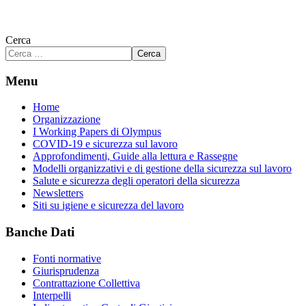
Cerca
Cerca
Menu
Home
Organizzazione
I Working Papers di Olympus
COVID-19 e sicurezza sul lavoro
Approfondimenti, Guide alla lettura e Rassegne
Modelli organizzativi e di gestione della sicurezza sul lavoro
Salute e sicurezza degli operatori della sicurezza
Newsletters
Siti su igiene e sicurezza del lavoro
Banche Dati
Fonti normative
Giurisprudenza
Contrattazione Collettiva
Interpelli