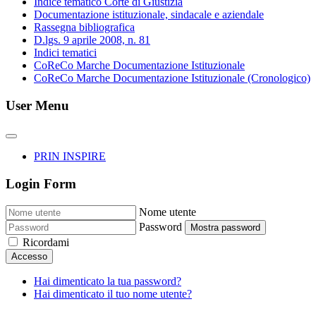
Indice tematico Corte di Giustizia
Documentazione istituzionale, sindacale e aziendale
Rassegna bibliografica
D.lgs. 9 aprile 2008, n. 81
Indici tematici
CoReCo Marche Documentazione Istituzionale
CoReCo Marche Documentazione Istituzionale (Cronologico)
User Menu
PRIN INSPIRE
Login Form
Nome utente
Password
Mostra password
Ricordami
Accesso
Hai dimenticato la tua password?
Hai dimenticato il tuo nome utente?