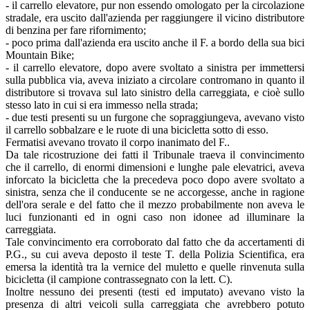
- il carrello elevatore, pur non essendo omologato per la circolazione
stradale, era uscito dall'azienda per raggiungere il vicino distributore
di benzina per fare rifornimento;
- poco prima dall'azienda era uscito anche il F. a bordo della sua bici
Mountain Bike;
- il carrello elevatore, dopo avere svoltato a sinistra per immettersi
sulla pubblica via, aveva iniziato a circolare contromano in quanto il
distributore si trovava sul lato sinistro della carreggiata, e cioè sullo
stesso lato in cui si era immesso nella strada;
- due testi presenti su un furgone che sopraggiungeva, avevano visto
il carrello sobbalzare e le ruote di una bicicletta sotto di esso.
Fermatisi avevano trovato il corpo inanimato del F..
Da tale ricostruzione dei fatti il Tribunale traeva il convincimento
che il carrello, di enormi dimensioni e lunghe pale elevatrici, aveva
inforcato la bicicletta che la precedeva poco dopo avere svoltato a
sinistra, senza che il conducente se ne accorgesse, anche in ragione
dell'ora serale e del fatto che il mezzo probabilmente non aveva le
luci funzionanti ed in ogni caso non idonee ad illuminare la
carreggiata.
Tale convincimento era corroborato dal fatto che da accertamenti di
P.G., su cui aveva deposto il teste T. della Polizia Scientifica, era
emersa la identità tra la vernice del muletto e quelle rinvenuta sulla
bicicletta (il campione contrassegnato con la lett. C).
Inoltre nessuno dei presenti (testi ed imputato) avevano visto la
presenza di altri veicoli sulla carreggiata che avrebbero potuto