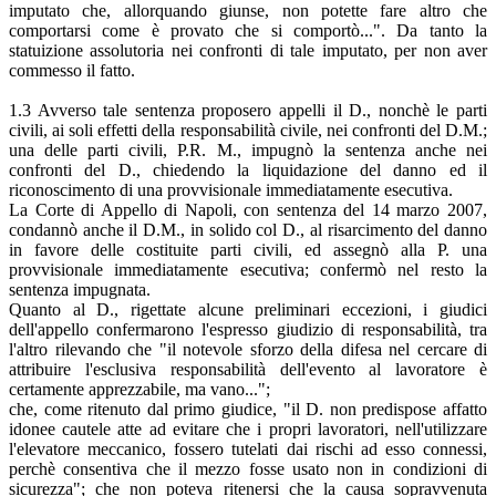
imputato che, allorquando giunse, non potette fare altro che
comportarsi come è provato che si comportò...". Da tanto la
statuizione assolutoria nei confronti di tale imputato, per non aver
commesso il fatto.
1.3 Avverso tale sentenza proposero appelli il D., nonchè le parti
civili, ai soli effetti della responsabilità civile, nei confronti del D.M.;
una delle parti civili, P.R. M., impugnò la sentenza anche nei
confronti del D., chiedendo la liquidazione del danno ed il
riconoscimento di una provvisionale immediatamente esecutiva.
La Corte di Appello di Napoli, con sentenza del 14 marzo 2007,
condannò anche il D.M., in solido col D., al risarcimento del danno
in favore delle costituite parti civili, ed assegnò alla P. una
provvisionale immediatamente esecutiva; confermò nel resto la
sentenza impugnata.
Quanto al D., rigettate alcune preliminari eccezioni, i giudici
dell'appello confermarono l'espresso giudizio di responsabilità, tra
l'altro rilevando che "il notevole sforzo della difesa nel cercare di
attribuire l'esclusiva responsabilità dell'evento al lavoratore è
certamente apprezzabile, ma vano...";
che, come ritenuto dal primo giudice, "il D. non predispose affatto
idonee cautele atte ad evitare che i propri lavoratori, nell'utilizzare
l'elevatore meccanico, fossero tutelati dai rischi ad esso connessi,
perchè consentiva che il mezzo fosse usato non in condizioni di
sicurezza"; che non poteva ritenersi che la causa sopravvenuta