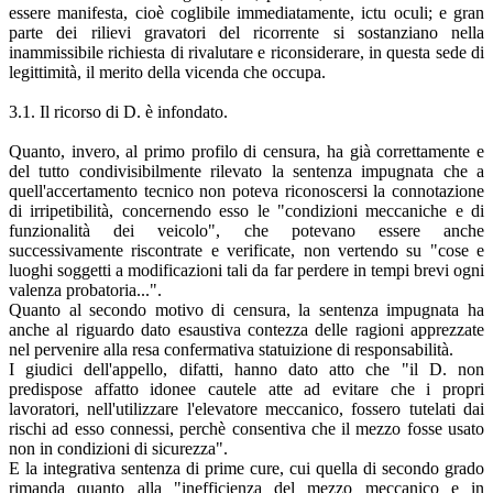
essere manifesta, cioè coglibile immediatamente, ictu oculi; e gran
parte dei rilievi gravatori del ricorrente si sostanziano nella
inammissibile richiesta di rivalutare e riconsiderare, in questa sede di
legittimità, il merito della vicenda che occupa.
3.1. Il ricorso di D. è infondato.
Quanto, invero, al primo profilo di censura, ha già correttamente e
del tutto condivisibilmente rilevato la sentenza impugnata che a
quell'accertamento tecnico non poteva riconoscersi la connotazione
di irripetibilità, concernendo esso le "condizioni meccaniche e di
funzionalità dei veicolo", che potevano essere anche
successivamente riscontrate e verificate, non vertendo su "cose e
luoghi soggetti a modificazioni tali da far perdere in tempi brevi ogni
valenza probatoria...".
Quanto al secondo motivo di censura, la sentenza impugnata ha
anche al riguardo dato esaustiva contezza delle ragioni apprezzate
nel pervenire alla resa confermativa statuizione di responsabilità.
I giudici dell'appello, difatti, hanno dato atto che "il D. non
predispose affatto idonee cautele atte ad evitare che i propri
lavoratori, nell'utilizzare l'elevatore meccanico, fossero tutelati dai
rischi ad esso connessi, perchè consentiva che il mezzo fosse usato
non in condizioni di sicurezza".
E la integrativa sentenza di prime cure, cui quella di secondo grado
rimanda quanto alla "inefficienza del mezzo meccanico e in