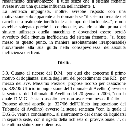
ribaltamento dell'automezzo, il tutto senza che il sistema frenante
avesse avuto una qualche influenza nell'incidente").
La sentenza impugnata, inoltre, avrebbe risposto con una
motivazione solo apparente alla domanda se "il sistema frenante del
carrello era realmente inefficiente al tempo dell'incidente..."; e non
avrebbe spiegato perchè il conducente, avendo subito prima del
sinistro utilizzato quella macchina e dovendosi essere perciò
avveduto della ritenuta inefficienza del sistema frenante, "si fosse
messo (a questo punto, in maniera assolutamente irresponsabile)
nuovamente alla sua guida nella consapevolezza dell'assoluta
inefficienza dei freni.
Diritto
3.0. Quanto al ricorso del D.M., per quel che concerne il primo
motivo di doglianza, risulta dagli atti del procedimento che P.R., per
mezzo dell'avv. Massimo Preziosi, propose ricorso per cassazione
(n. 328/06 Ufficio impugnazione del Tribunale di Avellino) avverso
la sentenza del Tribunale di Avellino del 20 gennaio 2006, "con la
quale D.M.G. è stato assolto per non aver commesso il fatto...".
Propose altresì appello (n. 327/06 dell'Ufficio impugnazione del
Tribunale di Avellino) avverso la stessa sentenza "con la quale il
D.G.G. veniva condannato... al risarcimento del danno da liquidarsi
in separata sede, con il rigetto della richiesta di provvisionale...", di
tale ultima statuizione dolendosi.