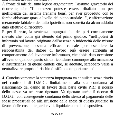
A fronte di tale del tutto logico argomentare, l'assunto gravatorio del
ricorrente, che "l'automezzo potesse essersi ribaltato non per
inefficienza del sistema frenante bensì per aver proceduto con le
forche abbassate quasi a livello del piano stradale...", è affermazione
meramente labiale e del tutto ipotetica, non sorretta da alcun addotto
dato effettivo di riscontro.
E per il resto, la sentenza impugnata ha del pari correttamente
rilevato che, come già ritenuto dal primo giudice, "nell'ipotesi di
infortunio sul lavoro originato dall'assenza o inidoneità delle misure
di prevenzione, nessuna efficacia causale per escludere la
responsabilità del datore di lavoro può essere attribuita al
comportamento del lavoratore infortunato, che abbia dato occasione
all'evento, quando questo sia da ricondurre comunque alla mancanza
o insufficienza di quelle cautele che, se adottate, sarebbero valse a
neutralizzare proprio il rischio di siffatto comportamento".
4. Conclusivamente: la sentenza impugnata va annullata senza rinvio
nei confronti di D.M.G. limitatamente alla sua condanna al
risarcimento del danno in favore della parte civile P.R.; il ricorso
dello stesso va nel resto rigettato. Va rigettato anche il ricorso di
D.G.G., con conseguente condanna dello stesso al pagamento delle
spese processuali ed alla rifusione delle spese di questo giudizio in
favore delle costituite parti civili, liquidate come in dispositivo.
P.Q.M.