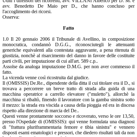
Uditi i difensori dei ricorrenti, avv. VILLANI Alberico per D. M. e
avv. Benedetto De Maio per D., che hanno concluso per
l'accoglimento dei ricorsi.
Osserva:
Fatto
1.0 Il 20 gennaio 2006 il Tribunale di Avellino, in composizione
monocratica, condannò D.G.G., riconosciutegli le attenuanti
generiche equivalenti alla contestata aggravante, a pena ritenuta di
giustizia, nonchè al risarcimento del danno in favore delle costituite
parti civili, per imputazione di cui all'art. 589 c.p..
Assolse da analoga imputazione D.M.G. per non aver commesso il
fatto.
La vicenda venne così ricostruita dal giudice.
Il (OMISSIS) De.Re., dipendente della ditta il cui titolare era il D., si
trovava a percorrere un breve tratto di strada alla guida di una
macchina operatrice a carrello elevatore ("muletto"), allorchè la
macchina si ribaltò, finendo il lavoratore con la gamba sinistra sotto
il mezzo: la strada era viscida a causa della pioggia ed era in discesa
rispetto alla direzione di marcia del De..
Questi venne prontamente soccorso e ricoverato, verso le ore 13,50,
presso l'Ospedale di (OMISSIS): qui venne formulata una diagnosi
di "frattura pluriframmentaria femore e tibia sinistra" e vennero
disposti esami ematologici e pressori, che diedero risultati tali da non