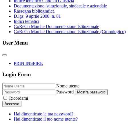
Indice tematico Corte di Giustizia
Documentazione istituzionale, sindacale e aziendale
Rassegna bibliografica
D.lgs. 9 aprile 2008, n. 81
Indici tematici
CoReCo Marche Documentazione Istituzionale
CoReCo Marche Documentazione Istituzionale (Cronologico)
User Menu
PRIN INSPIRE
Login Form
Nome utente
Password
Mostra password
Ricordami
Accesso
Hai dimenticato la tua password?
Hai dimenticato il tuo nome utente?