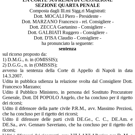
SEZIONE QUARTA PENALE
Composta dagli Ill.mi Sigg.ri Magistrati:
Dott. MOCALI Piero - Presidente -
Dott. MARZANO Francesco - rel. Consigliere -
Dott. ZECCA Gaetanino - Consigliere -
Dott. GALBIATI Ruggero - Consigliere -
Dott. D'ISA Claudio - Consigliere -
ha pronunciato la seguente:
sentenza
sul ricorso proposto da:
1) D.M.G., n. in (OMISSIS);
2) D.G.G., n. in (OMISSIS);
avverso la sentenza della Corte di Appello di Napoli in data
14.3.2007.
Udita in pubblica udienza la relazione svolta dal Consigliere Dott.
Francesco Marzano;
Udito il Pubblico Ministero, in persona del Sostituto Procuratore
Generale, Dott. DI POPOLO Angelo, che ha concluso per il rigetto
dei ricorsi;
Udito il difensore della parte civile P.R.M., avv. Massimo Preziosi,
che ha concluso per il rigetto dei ricorsi;
Udito il difensore delle parti civili DE.Ge., C. C., DE.Am. e
DE.Sa., avv. Gennaro Saveriano, che ha concluso per il rigetto dei
ricorsi;