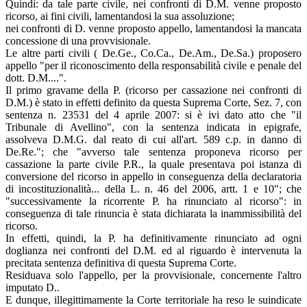
Quindi: da tale parte civile, nei confronti di D.M. venne proposto
ricorso, ai fini civili, lamentandosi la sua assoluzione;
nei confronti di D. venne proposto appello, lamentandosi la mancata
concessione di una provvisionale.
Le altre parti civili ( De.Ge., Co.Ca., De.Am., De.Sa.) proposero
appello "per il riconoscimento della responsabilità civile e penale del
dott. D.M....".
Il primo gravame della P. (ricorso per cassazione nei confronti di
D.M.) è stato in effetti definito da questa Suprema Corte, Sez. 7, con
sentenza n. 23531 del 4 aprile 2007: si è ivi dato atto che "il
Tribunale di Avellino", con la sentenza indicata in epigrafe,
assolveva D.M.G. dal reato di cui all'art. 589 c.p. in danno di
De.Re."; che "avverso tale sentenza proponeva ricorso per
cassazione la parte civile P.R., la quale presentava poi istanza di
conversione del ricorso in appello in conseguenza della declaratoria
di incostituzionalità... della L. n. 46 del 2006, artt. 1 e 10"; che
"successivamente la ricorrente P. ha rinunciato al ricorso": in
conseguenza di tale rinuncia è stata dichiarata la inammissibilità del
ricorso.
In effetti, quindi, la P. ha definitivamente rinunciato ad ogni
doglianza nei confronti del D.M. ed al riguardo è intervenuta la
precitata sentenza definitiva di questa Suprema Corte.
Residuava solo l'appello, per la provvisionale, concernente l'altro
imputato D..
E dunque, illegittimamente la Corte territoriale ha reso le suindicate