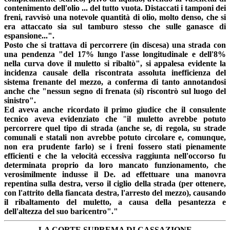
contenimento dell'olio ... del tutto vuota. Distaccati i tamponi dei
freni, ravvisò una notevole quantità di olio, molto denso, che si
era attaccato sia sul tamburo stesso che sulle ganasce di
espansione...".
Posto che si trattava di percorrere (in discesa) una strada con
una pendenza "del 17% lungo l'asse longitudinale e dell'8%
nella curva dove il muletto si ribaltò", si appalesa evidente la
incidenza causale della riscontrata assoluta inefficienza del
sistema frenante del mezzo, a conferma di tanto annotandosi
anche che "nessun segno di frenata (si) riscontrò sul luogo del
sinistro".
Ed aveva anche ricordato il primo giudice che il consulente
tecnico aveva evidenziato che
"
il muletto avrebbe potuto
percorrere quel tipo di strada (anche se, di regola, su strade
comunali e statali non avrebbe potuto circolare e, comunque,
non era prudente farlo) se i freni fossero stati pienamente
efficienti e che la velocità eccessiva raggiunta nell'occorso fu
determinata proprio da loro mancato funzionamento, che
verosimilmente indusse il De. ad effettuare una manovra
repentina sulla destra, verso il ciglio della strada (per ottenere,
con l'attrito della fiancata destra, l'arresto del mezzo), causando
il ribaltamento del muletto, a causa della pesantezza e
dell'altezza del suo baricentro"."
LA CORTE SUPREMA DI CASSAZIONE