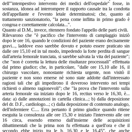
dell'"intempestivo intervento dei medici dell'ospedale" fosse, in
sostanza, idonea ad interrompere il rapporto causale tra la condotta
dell'appellante e l'evento letale determinatosi; che, quanto al
trattamento sanzionatorio, "la pena come inflitta in primo grado è
congrua e correttamente calcolata...".
Quanto al D.M., invece, ritennero fondato l'appello delle parti civili.
Rilevarono che "è pacifico che l'intervento di camplaggio iniziò
dopo le ore 16, quando le condizioni del paziente erano decisamente
gravi..., laddove esso sarebbe dovuto e potuto essere praticato sin
dalle ore 15,10 ed in tal modo, impedendo la forte perdita di sangue
dall'arteria femorale tranciata, si sarebbe salvata la vita del paziente";
che "non è corretta la lettura delle risultanze processuali" effettuata
dal primo giudice; che, in particolare, "dalle ore 15,10 alle 16, il
chirurgo vascolare, nonostante richiesta urgente, non visitò il
paziente e non sono emerse nè sono state addotte dall'interessato
ragioni tali che gli impedirono il doveroso intervento nei tempi
richiesti o almeno ragionevoli"; che "la prova che l'intervento sulla
arteria femorale sia iniziato dopo le 16, rectius verso le 16,30, è...
data: a) dalle annotazioni in cartella clinica...; b) dalla deposizione
del dr. D.F., cardiologo...; c) dalla deposizione di contenuto analogo,
dell'infermiere C.... Erra pertanto il primo giudice quando ritiene
eseguita la consulenza alle ore 15,30 e iniziato l'intervento alle ore
16 circa, essendo emerso dall'insieme delle acquisizioni
dibattimentali che la prima non fu effettuata a quell'ora e che il
secondo ebbe inizio tra le h. 16,30 e le 16,45", che anche