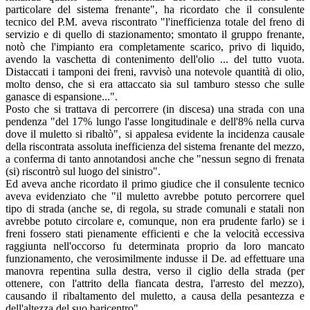
particolare del sistema frenante", ha ricordato che il consulente
tecnico del P.M. aveva riscontrato "l'inefficienza totale del freno di
servizio e di quello di stazionamento; smontato il gruppo frenante,
notò che l'impianto era completamente scarico, privo di liquido,
avendo la vaschetta di contenimento dell'olio ... del tutto vuota.
Distaccati i tamponi dei freni, ravvisò una notevole quantità di olio,
molto denso, che si era attaccato sia sul tamburo stesso che sulle
ganasce di espansione...".
Posto che si trattava di percorrere (in discesa) una strada con una
pendenza "del 17% lungo l'asse longitudinale e dell'8% nella curva
dove il muletto si ribaltò", si appalesa evidente la incidenza causale
della riscontrata assoluta inefficienza del sistema frenante del mezzo,
a conferma di tanto annotandosi anche che "nessun segno di frenata
(si) riscontrò sul luogo del sinistro".
Ed aveva anche ricordato il primo giudice che il consulente tecnico
aveva evidenziato che "il muletto avrebbe potuto percorrere quel
tipo di strada (anche se, di regola, su strade comunali e statali non
avrebbe potuto circolare e, comunque, non era prudente farlo) se i
freni fossero stati pienamente efficienti e che la velocità eccessiva
raggiunta nell'occorso fu determinata proprio da loro mancato
funzionamento, che verosimilmente indusse il De. ad effettuare una
manovra repentina sulla destra, verso il ciglio della strada (per
ottenere, con l'attrito della fiancata destra, l'arresto del mezzo),
causando il ribaltamento del muletto, a causa della pesantezza e
dell'altezza del suo baricentro".