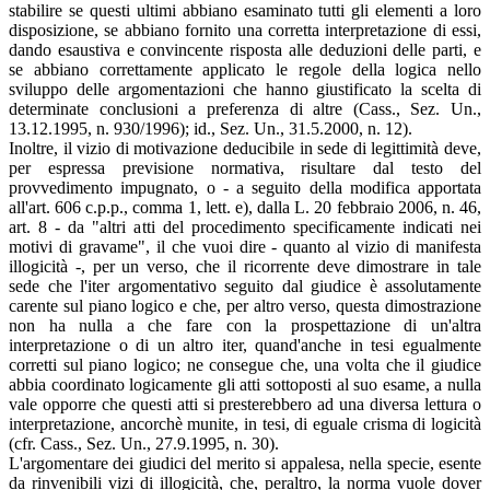
stabilire se questi ultimi abbiano esaminato tutti gli elementi a loro
disposizione, se abbiano fornito una corretta interpretazione di essi,
dando esaustiva e convincente risposta alle deduzioni delle parti, e
se abbiano correttamente applicato le regole della logica nello
sviluppo delle argomentazioni che hanno giustificato la scelta di
determinate conclusioni a preferenza di altre (Cass., Sez. Un.,
13.12.1995, n. 930/1996); id., Sez. Un., 31.5.2000, n. 12).
Inoltre, il vizio di motivazione deducibile in sede di legittimità deve,
per espressa previsione normativa, risultare dal testo del
provvedimento impugnato, o - a seguito della modifica apportata
all'art. 606 c.p.p., comma 1, lett. e), dalla L. 20 febbraio 2006, n. 46,
art. 8 - da "altri atti del procedimento specificamente indicati nei
motivi di gravame", il che vuoi dire - quanto al vizio di manifesta
illogicità -, per un verso, che il ricorrente deve dimostrare in tale
sede che l'iter argomentativo seguito dal giudice è assolutamente
carente sul piano logico e che, per altro verso, questa dimostrazione
non ha nulla a che fare con la prospettazione di un'altra
interpretazione o di un altro iter, quand'anche in tesi egualmente
corretti sul piano logico; ne consegue che, una volta che il giudice
abbia coordinato logicamente gli atti sottoposti al suo esame, a nulla
vale opporre che questi atti si presterebbero ad una diversa lettura o
interpretazione, ancorchè munite, in tesi, di eguale crisma di logicità
(cfr. Cass., Sez. Un., 27.9.1995, n. 30).
L'argomentare dei giudici del merito si appalesa, nella specie, esente
da rinvenibili vizi di illogicità, che, peraltro, la norma vuole dover