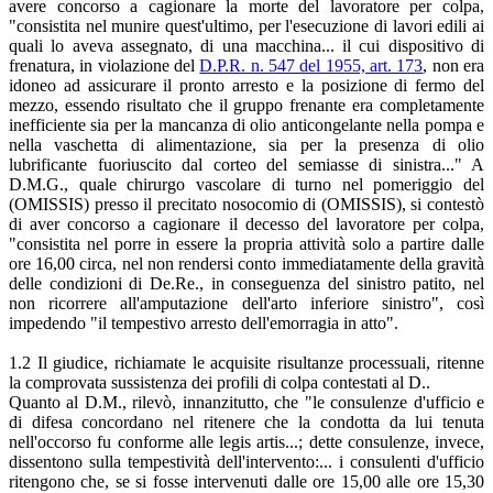
avere concorso a cagionare la morte del lavoratore per colpa,
"consistita nel munire quest'ultimo, per l'esecuzione di lavori edili ai
quali lo aveva assegnato, di una macchina... il cui dispositivo di
frenatura, in violazione del
D.P.R. n. 547 del 1955, art. 173
, non era
idoneo ad assicurare il pronto arresto e la posizione di fermo del
mezzo, essendo risultato che il gruppo frenante era completamente
inefficiente sia per la mancanza di olio anticongelante nella pompa e
nella vaschetta di alimentazione, sia per la presenza di olio
lubrificante fuoriuscito dal corteo del semiasse di sinistra..." A
D.M.G., quale chirurgo vascolare di turno nel pomeriggio del
(OMISSIS) presso il precitato nosocomio di (OMISSIS), si contestò
di aver concorso a cagionare il decesso del lavoratore per colpa,
"consistita nel porre in essere la propria attività solo a partire dalle
ore 16,00 circa, nel non rendersi conto immediatamente della gravità
delle condizioni di De.Re., in conseguenza del sinistro patito, nel
non ricorrere all'amputazione dell'arto inferiore sinistro", così
impedendo "il tempestivo arresto dell'emorragia in atto".
1.2 Il giudice, richiamate le acquisite risultanze processuali, ritenne
la comprovata sussistenza dei profili di colpa contestati al D..
Quanto al D.M., rilevò, innanzitutto, che "le consulenze d'ufficio e
di difesa concordano nel ritenere che la condotta da lui tenuta
nell'occorso fu conforme alle legis artis...; dette consulenze, invece,
dissentono sulla tempestività dell'intervento:... i consulenti d'ufficio
ritengono che, se si fosse intervenuti dalle ore 15,00 alle ore 15,30