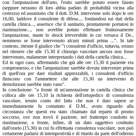
con l'amputazione dell'arto, l'esito sarebbe potuto essere fausto
(seppure nessuno di loro abbia parlato di probabilità vicina alla
certezza) ed assumono che il dott. D.M. intervenne solo dopo le ore
16,00, laddove il consulente di difesa..., fondandosi sui dati della
cartella clinica..., asserisce che il sanitario, prontamente portatosi in
rianimazione..., non avrebbe potuto effettuare fruttuosamente
l'amputazione, stante lo shock irreversibile in cui versava il De.,
nemmeno se fosse intervenuto alcuni minuti prima ...". In tale
contesto, ritenne il giudice che "i consulenti d'ufficio, tuttavia, errano
nel ritenere che alle 15.30 il chirurgo vascolare ancora non fosse
intervenuto, malamente interpretando i dati della cartella clinica...
Ed in ogni caso, affermando che già alle ore 15,30 il paziente era
compromesso, e che l'amputazione sarebbe dovuta intervenire prima
di quell'ora per dare risultati apprezzabili, i consulenti d'ufficio
finiscono con l'ammettere che alle 15,30 un intervento di
demolizione sarebbe stato vano".
In conclusione: "a fronte di un'annotazione in cartella clinica che
colloca alle ore 15,10 la richiesta dell'ortopedico di consulenza
vascolare, tenuto conto del fatto che non è dato sapere se
immediatamente fu contattato il D.M., avuto riguardo alla
circostanza che questi era stato chiamato dal reparto di pronto
soccorso, ove non trovò il paziente, nel frattempo condotto in
rianimazione, a fronte, infine, di un dato oggettivo costituito
dall'orario (15,30) in cui fu effettuata consulenza vascolare, non può
certamente parlarsi di intempestività e di ritardo da parte dell'odierno