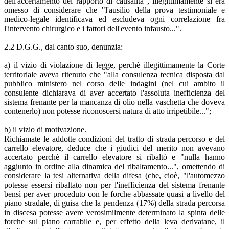
dell'accertamento del rapporto di causalità", illegittimamente si era
omesso di considerare che "l'ausilio della prova testimoniale e
medico-legale identificava ed escludeva ogni correlazione fra
l'intervento chirurgico e i fattori dell'evento infausto...".
2.2 D.G.G., dal canto suo, denunzia:
a) il vizio di violazione di legge, perchè illegittimamente la Corte
territoriale aveva ritenuto che "alla consulenza tecnica disposta dal
pubblico ministero nel corso delle indagini (nel cui ambito il
consulente dichiarava di aver accertato l'assoluta inefficienza del
sistema frenante per la mancanza di olio nella vaschetta che doveva
contenerlo) non potesse riconoscersi natura di atto irripetibile...";
b) il vizio di motivazione.
Richiamate le addotte condizioni del tratto di strada percorso e del
carrello elevatore, deduce che i giudici del merito non avevano
accertato perchè il carrello elevatore si ribaltò e "nulla hanno
aggiunto in ordine alla dinamica del ribaltamento...", omettendo di
considerare la tesi alternativa della difesa (che, cioè, "l'automezzo
potesse essersi ribaltato non per l'inefficienza del sistema frenante
bensì per aver proceduto con le forche abbassate quasi a livello del
piano stradale, di guisa che la pendenza (17%) della strada percorsa
in discesa potesse avere verosimilmente determinato la spinta delle
forche sul piano carrabile e, per effetto della leva derivatane, il