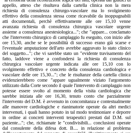
appello, atteso che risultava dalla cartella clinica non la mera
richiesta di consulenza chirurgo-vascolare ma lo svolgimento
effettivo della consulenza stessa come ricavabile da inoppugnabili
atti documentali, perchè effettivamente alle ore 15,10 venne
avanzata richiesta di consulenza chirurgica vascolare urgente
assieme a consulenza anestesiologica..."; che "appare... conclamato
che l'intervento chirurgico di camplaggio fu eseguito, con inizio alle
ore 15,30, anche se le possibilità di successo erano già scarse e
l'eventuale amputazione dell'arto avrebbe aggravato lo stato clinico
del soggetto..."; che vi sarebbe stato un "evidente travisamento del
fatto, laddove viene a confondersi la richiesta di consulenza
chirurgica vascolare urgente indicata alle ore 15,10 con lo
svolgimento effettivo e concreto della consulenza cardiologica e
vascolare delle ore 15,30..."; che le risultanze della cartella clinica
evidenzierebbero come "appare ugualmente viziato l'argomento
utilizzato dalla Corte secondo il quale l'intervento di camplaggio non
potesse essere svolto al momento della visita cardiologica che
sarebbe iniziata alle ore 16,30, tenuto conto che parzialmente
l'intervento del D.M. è avvenuto in concomitanza e contestualmente
alle manovre cardiologiche e rianimatorie operate da altri medici
intervenuti, i quali hanno potuto in tal modo testimoniare e deporre
in ordine ai concreti interventi terapeutici prestati dal D.M. sul
paziente..."; che, richiamate le "condivisibili... conclusioni operate
dal consulente della difesa dott. B.... in relazione al problema