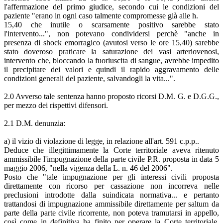
l'affermazione del primo giudice, secondo cui le condizioni del
paziente "erano in ogni caso talmente compromesse già alle h.
15,40 che inutile o scarsamente positivo sarebbe stato
l'intervento...", non potevano condividersi perchè "anche in
presenza di shock emorragico (avutosi verso le ore 15,40) sarebbe
stato doveroso praticare la saturazione dei vasi arteriovenosi,
intervento che, bloccando la fuoriuscita di sangue, avrebbe impedito
il precipitare dei valori e quindi il rapido aggravamento delle
condizioni generali del paziente, salvandogli la vita...".
2.0 Avverso tale sentenza hanno proposto ricorsi D.M. G. e D.G.G.,
per mezzo dei rispettivi difensori.
2.1 D.M. denunzia:
a) il vizio di violazione di legge, in relazione all'art. 591 c.p.p..
Deduce che illegittimamente la Corte territoriale aveva ritenuto
ammissibile l'impugnazione della parte civile P.R. proposta in data 5
maggio 2006, "nella vigenza della L. n. 46 del 2006".
Posto che "tale impugnazione per gli interessi civili proposta
direttamente con ricorso per cassazione non incorreva nelle
preclusioni introdotte dalla suindicata normativa... e pertanto
trattandosi di impugnazione ammissibile direttamente per saltum da
parte della parte civile ricorrente, non poteva tramutarsi in appello,
così come in definitiva ha finito per operare la Corte territoriale.