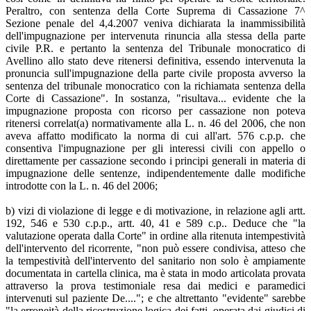
Peraltro, con sentenza della Corte Suprema di Cassazione 7^
Sezione penale del 4,4.2007 veniva dichiarata la inammissibilità
dell'impugnazione per intervenuta rinuncia alla stessa della parte
civile P.R. e pertanto la sentenza del Tribunale monocratico di
Avellino allo stato deve ritenersi definitiva, essendo intervenuta la
pronuncia sull'impugnazione della parte civile proposta avverso la
sentenza del tribunale monocratico con la richiamata sentenza della
Corte di Cassazione". In sostanza, "risultava... evidente che la
impugnazione proposta con ricorso per cassazione non poteva
ritenersi correlat(a) normativamente alla L. n. 46 del 2006, che non
aveva affatto modificato la norma di cui all'art. 576 c.p.p. che
consentiva l'impugnazione per gli interessi civili con appello o
direttamente per cassazione secondo i principi generali in materia di
impugnazione delle sentenze, indipendentemente dalle modifiche
introdotte con la L. n. 46 del 2006;
b) vizi di violazione di legge e di motivazione, in relazione agli artt.
192, 546 e 530 c.p.p., artt. 40, 41 e 589 c.p.. Deduce che "la
valutazione operata dalla Corte" in ordine alla ritenuta intempestività
dell'intervento del ricorrente, "non può essere condivisa, atteso che
la tempestività dell'intervento del sanitario non solo è ampiamente
documentata in cartella clinica, ma è stata in modo articolata provata
attraverso la prova testimoniale resa dai medici e paramedici
intervenuti sul paziente De...."; e che altrettanto "evidente" sarebbe
"la erroneità della ricostruzione logica dei fatti, operata dai giudici di