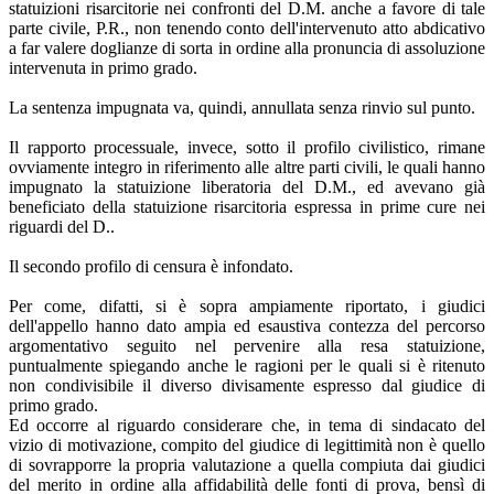
statuizioni risarcitorie nei confronti del D.M. anche a favore di tale
parte civile, P.R., non tenendo conto dell'intervenuto atto abdicativo
a far valere doglianze di sorta in ordine alla pronuncia di assoluzione
intervenuta in primo grado.
La sentenza impugnata va, quindi, annullata senza rinvio sul punto.
Il rapporto processuale, invece, sotto il profilo civilistico, rimane
ovviamente integro in riferimento alle altre parti civili, le quali hanno
impugnato la statuizione liberatoria del D.M., ed avevano già
beneficiato della statuizione risarcitoria espressa in prime cure nei
riguardi del D..
Il secondo profilo di censura è infondato.
Per come, difatti, si è sopra ampiamente riportato, i giudici
dell'appello hanno dato ampia ed esaustiva contezza del percorso
argomentativo seguito nel pervenire alla resa statuizione,
puntualmente spiegando anche le ragioni per le quali si è ritenuto
non condivisibile il diverso divisamente espresso dal giudice di
primo grado.
Ed occorre al riguardo considerare che, in tema di sindacato del
vizio di motivazione, compito del giudice di legittimità non è quello
di sovrapporre la propria valutazione a quella compiuta dai giudici
del merito in ordine alla affidabilità delle fonti di prova, bensì di