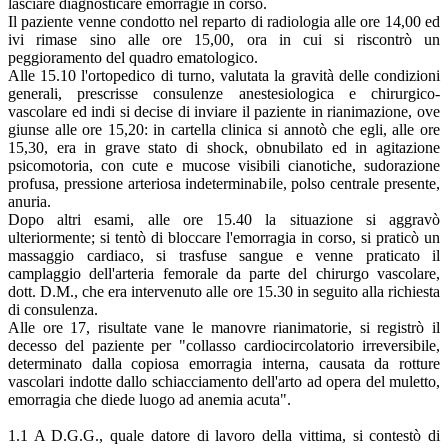
lasciare diagnosticare emorragie in corso.
Il paziente venne condotto nel reparto di radiologia alle ore 14,00 ed
ivi rimase sino alle ore 15,00, ora in cui si riscontrò un
peggioramento del quadro ematologico.
Alle 15.10 l'ortopedico di turno, valutata la gravità delle condizioni
generali, prescrisse consulenze anestesiologica e chirurgico-
vascolare ed indi si decise di inviare il paziente in rianimazione, ove
giunse alle ore 15,20: in cartella clinica si annotò che egli, alle ore
15,30, era in grave stato di shock, obnubilato ed in agitazione
psicomotoria, con cute e mucose visibili cianotiche, sudorazione
profusa, pressione arteriosa indeterminabile, polso centrale presente,
anuria.
Dopo altri esami, alle ore 15.40 la situazione si aggravò
ulteriormente; si tentò di bloccare l'emorragia in corso, si praticò un
massaggio cardiaco, si trasfuse sangue e venne praticato il
camplaggio dell'arteria femorale da parte del chirurgo vascolare,
dott. D.M., che era intervenuto alle ore 15.30 in seguito alla richiesta
di consulenza.
Alle ore 17, risultate vane le manovre rianimatorie, si registrò il
decesso del paziente per "collasso cardiocircolatorio irreversibile,
determinato dalla copiosa emorragia interna, causata da rotture
vascolari indotte dallo schiacciamento dell'arto ad opera del muletto,
emorragia che diede luogo ad anemia acuta".
1.1 A D.G.G., quale datore di lavoro della vittima, si contestò di