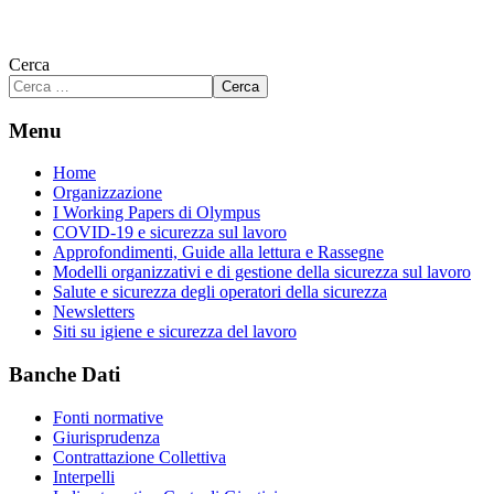
Cerca
Cerca
Menu
Home
Organizzazione
I Working Papers di Olympus
COVID-19 e sicurezza sul lavoro
Approfondimenti, Guide alla lettura e Rassegne
Modelli organizzativi e di gestione della sicurezza sul lavoro
Salute e sicurezza degli operatori della sicurezza
Newsletters
Siti su igiene e sicurezza del lavoro
Banche Dati
Fonti normative
Giurisprudenza
Contrattazione Collettiva
Interpelli