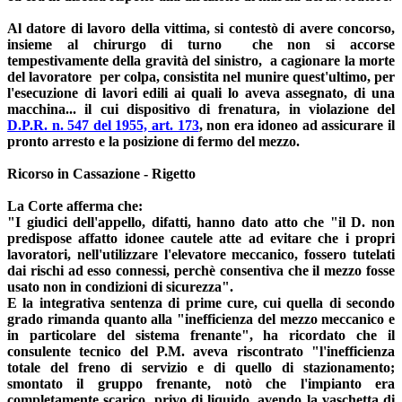
Al datore di lavoro della vittima, si contestò di avere concorso,
insieme al chirurgo di turno che non si accorse
tempestivamente della gravità del sinistro, a cagionare la morte
del lavoratore per colpa, consistita nel munire quest'ultimo, per
l'esecuzione di lavori edili ai quali lo aveva assegnato, di una
macchina... il cui dispositivo di frenatura, in violazione del
D.P.R. n. 547 del 1955, art. 173
, non era idoneo ad assicurare il
pronto arresto e la posizione di fermo del mezzo.
Ricorso in Cassazione - Rigetto
La Corte afferma che:
"I giudici dell'appello, difatti, hanno dato atto che "il D. non
predispose affatto idonee cautele atte ad evitare che i propri
lavoratori, nell'utilizzare l'elevatore meccanico, fossero tutelati
dai rischi ad esso connessi, perchè consentiva che il mezzo fosse
usato non in condizioni di sicurezza".
E la integrativa sentenza di prime cure, cui quella di secondo
grado rimanda quanto alla "inefficienza del mezzo meccanico e
in particolare del sistema frenante", ha ricordato che il
consulente tecnico del P.M. aveva riscontrato "l'inefficienza
totale del freno di servizio e di quello di stazionamento;
smontato il gruppo frenante, notò che l'impianto era
completamente scarico, privo di liquido, avendo la vaschetta di