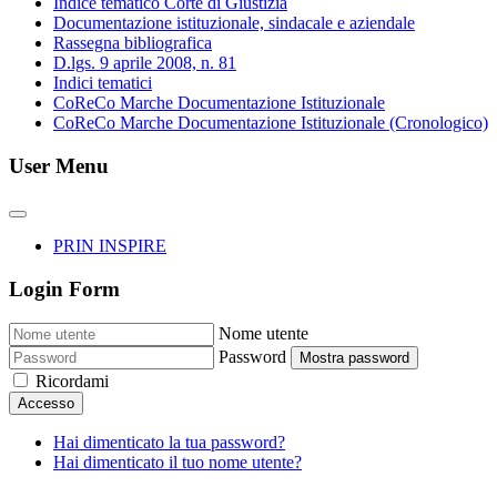
Indice tematico Corte di Giustizia
Documentazione istituzionale, sindacale e aziendale
Rassegna bibliografica
D.lgs. 9 aprile 2008, n. 81
Indici tematici
CoReCo Marche Documentazione Istituzionale
CoReCo Marche Documentazione Istituzionale (Cronologico)
User Menu
PRIN INSPIRE
Login Form
Nome utente
Password
Mostra password
Ricordami
Accesso
Hai dimenticato la tua password?
Hai dimenticato il tuo nome utente?