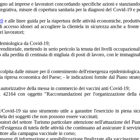
ostegno ad imprese e lavoratori concordando specifiche azioni e stanziando 
integrativa, misure di copertura sanitaria per la diagnosi del Covid-19 e 
20
e alle linee guida per la riapertura delle attività economiche, produtti
di accesso idonei ad accogliere la clientela in sicurezza anche a fronte 
ei lavoratori;
idemiologica da Covid-19;
enditoriale, mettendo in serio pericolo la tenuta dei livelli occupazionali
alla perdita di centinaia di migliaia di posti di lavoro, con le immaginabi
e colpita dalle misure per il contenimento dell'emergenza epidemiologica, in
della ripresa economica del Paese; - le indicazioni fornite dal Piano s
 autorizzative della messa in commercio dei vaccini anti Covid-19;
t. n. 42164 con oggetto "Raccomandazioni per l'organizzazione del
d-19 sia uno strumento utile a garantire l'esercizio in piena sicurezza
utela dei soggetti che non possono essere vaccinati;
oratori del settore Turismo particolare attenzione nell'attuazione del Piano
ll'esigenza di tutela delle attività che continuano ad assicurare il serviz
 settore alla campagna vaccinale in corso;
campagne di informazione e sensibilizzazione finalizzate alla vaccinaz