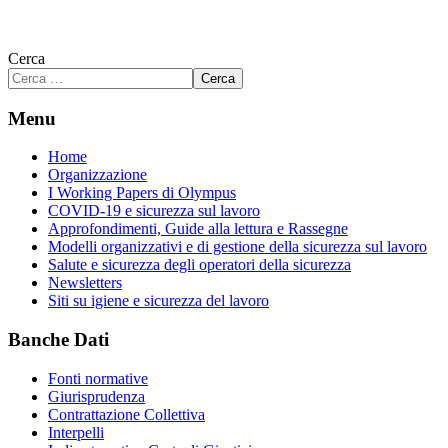
Cerca
Cerca
Menu
Home
Organizzazione
I Working Papers di Olympus
COVID-19 e sicurezza sul lavoro
Approfondimenti, Guide alla lettura e Rassegne
Modelli organizzativi e di gestione della sicurezza sul lavoro
Salute e sicurezza degli operatori della sicurezza
Newsletters
Siti su igiene e sicurezza del lavoro
Banche Dati
Fonti normative
Giurisprudenza
Contrattazione Collettiva
Interpelli