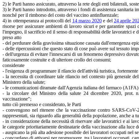
2) le Parti hanno assicurato, attraverso la rete degli enti bilaterali, s
3) le Parti hanno introdotto, attraverso i fondi di assistenza sanitaria 
nonché per il rimborso del costo del vaccino antinfluenzale;
4) in ottemperanza ai protocolli del
14 marzo 2020
e del
24 aprile 20
risorse per assicurare ambienti di lavoro sicuri e per garantire spazi 
l'impegno, il sacrificio ed il senso di responsabilità delle lavoratrici e d
preso atto
- del perdurare della gravissima situazione causata dall'emergenza ep
- delle ripercussioni che questo stato di cose può avere sul tessuto impr
- dell'urgenza di evitare l'innescarsi di un fenomeno depressivo dovuto 
faticosamente costruite e di ulteriore crollo dei consumi;
considerate
- l'esigenza di programmare il rilancio dell'attività turistica, fortement
- la necessita di coordinare tale rilancio nel contesto più generale 
Ministero della salute;
- le comunicazioni diramate dall'Agenzia italiana del farmaco (A1FA)
- la circolare del Ministro della salute 24 dicembre 2020, pro
vaccinazione";
tutto ciò premesso e considerato, le Parti
- convengono nel ritenere che la vaccinazione contro SARS-CoV-2/Covi
rappresentati, sia riguardo alla generalità della popolazione, anche a t
- in considerazione della necessità di riservare alle lavoratrici e ai lav
le categorie prioritariamente destinatarie della vaccinazione alla luce de
- auspicano la più alta adesione possibile dei lavoratori occupati nel
- concordano di attivarsi per promuovere, tra i lavoratori occupati, 