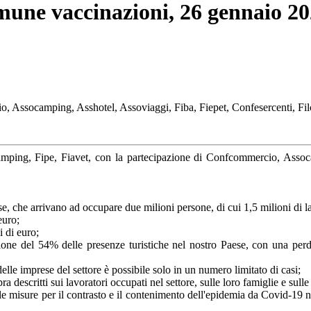
une vaccinazioni, 26 gennaio 2
, Assocamping, Asshotel, Assoviaggi, Fiba, Fiepet, Confesercenti, Filc
mping, Fipe, Fiavet, con la partecipazione di Confcommercio, Assoca
se, che arrivano ad occupare due milioni persone, di cui 1,5 milioni di l
euro;
i di euro;
e del 54% delle presenze turistiche nel nostro Paese, con una perdita 
e delle imprese del settore è possibile solo in un numero limitato di casi;
ra descritti sui lavoratori occupati nel settore, sulle loro famiglie e sull
lle misure per il contrasto e il contenimento dell'epidemia da Covid-19 