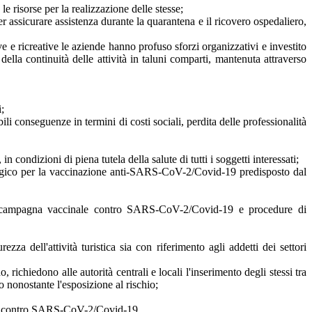
le risorse per la realizzazione delle stesse;
per assicurare assistenza durante la quarantena e il ricovero ospedaliero,
ve e ricreative le aziende hanno profuso sforzi organizzativi e investito
della continuità delle attività in taluni comparti, mantenuta attraverso
;
li conseguenze in termini di costi sociali, perdita delle professionalità
 condizioni di piena tutela della salute di tutti i soggetti interessati;
trategico per la vaccinazione anti-SARS-CoV-2/Covid-19 predisposto dal
la campagna vaccinale contro SARS-CoV-2/Covid-19 e procedure di
 dell'attività turistica sia con riferimento agli addetti dei settori
, richiedono alle autorità centrali e locali l'inserimento degli stessi tra
io nonostante l'esposizione al rischio;
ione contro SARS-CoV-2/Covid-19.