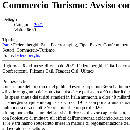
Commercio-Turismo: Avviso com
Dettagli
Categoria:
2021
Visite: 6639
Tipologia:
Parti
: Federalberghi, Faita Federcamping, Fipe, Fiavet, Confcommercio
Settori: Commercio-Turismo
Fonte:
federalberghi.it
Il giorno 26 del mese di gennaio 2021 Federalberghi, Faita Federca
Confesercenti, Filcams Cgil, Fisascat Cisl, Uiltucs
Premesso che
- nel settore del turismo e dei pubblici esercizi operano 360mila impre
- il valore aggiunto delle attività turistiche è pari a circa 90 miliardi di 
- la spesa annua dei turisti stranieri in Italia ammonta a oltre 48 miliard
- l'emergenza epidemiologica da Covid-19 ha comportato una riduzion
pubblici esercizi in oltre 50 miliardi di euro per il 2020;
- in ragione della natura dell'attività, il ricorso al lavoro agile da part
con l'obiettivo di mitigare gli effetti dell'emergenza epidemiologica sop
1) le Parti hanno sottoscritto intese in materia di regolamentazione de
ai lavoratori del settore;