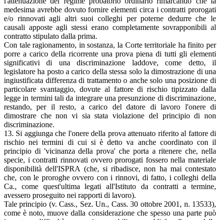
l'attenuazione del regime probatorio ordinario rimarcando che la
medesima avrebbe dovuto fornire elementi circa i contratti prorogati
e/o rinnovati agli altri suoi colleghi per poterne dedurre che le
causali apposte agli stessi erano completamente sovrapponibili al
contratto stipulato dalla prima.
Con tale ragionamento, in sostanza, la Corte territoriale ha finito per
porre a carico della ricorrente una prova piena di tutti gli elementi
significativi di una discriminazione laddove, come detto, il
legislatore ha posto a carico della stessa solo la dimostrazione di una
ingiustificata differenza di trattamento o anche solo una posizione di
particolare svantaggio, dovute al fattore di rischio tipizzato dalla
legge in termini tali da integrare una presunzione di discriminazione,
restando, per il resto, a carico del datore di lavoro l'onere di
dimostrare che non vi sia stata violazione del principio di non
discriminazione.
13. Si aggiunga che l'onere della prova attenuato riferito al fattore di
rischio nei termini di cui si è detto va anche coordinato con il
principio di 'vicinanza della prova' che porta a ritenere che, nella
specie, i contratti rinnovati ovvero prorogati fossero nella materiale
disponibilità dell'ISPRA (che, si ribadisce, non ha mai contestato
che, con le proroghe ovvero con i rinnovi, di fatto, i colleghi della
Ca., come quest'ultima legati all'Istituto da contratti a termine,
avessero proseguito nei rapporti di lavoro).
Tale principio (v. Cass., Sez. Un., Cass. 30 ottobre 2001, n. 13533),
come è noto, muove dalla considerazione che spesso una parte può