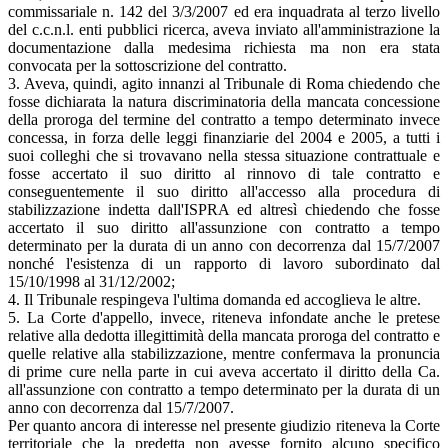
commissariale n. 142 del 3/3/2007 ed era inquadrata al terzo livello
del c.c.n.l. enti pubblici ricerca, aveva inviato all'amministrazione la
documentazione dalla medesima richiesta ma non era stata
convocata per la sottoscrizione del contratto.
3. Aveva, quindi, agito innanzi al Tribunale di Roma chiedendo che
fosse dichiarata la natura discriminatoria della mancata concessione
della proroga del termine del contratto a tempo determinato invece
concessa, in forza delle leggi finanziarie del 2004 e 2005, a tutti i
suoi colleghi che si trovavano nella stessa situazione contrattuale e
fosse accertato il suo diritto al rinnovo di tale contratto e
conseguentemente il suo diritto all'accesso alla procedura di
stabilizzazione indetta dall'ISPRA ed altresì chiedendo che fosse
accertato il suo diritto all'assunzione con contratto a tempo
determinato per la durata di un anno con decorrenza dal 15/7/2007
nonché l'esistenza di un rapporto di lavoro subordinato dal
15/10/1998 al 31/12/2002;
4. Il Tribunale respingeva l'ultima domanda ed accoglieva le altre.
5. La Corte d'appello, invece, riteneva infondate anche le pretese
relative alla dedotta illegittimità della mancata proroga del contratto e
quelle relative alla stabilizzazione, mentre confermava la pronuncia
di prime cure nella parte in cui aveva accertato il diritto della Ca.
all'assunzione con contratto a tempo determinato per la durata di un
anno con decorrenza dal 15/7/2007.
Per quanto ancora di interesse nel presente giudizio riteneva la Corte
territoriale che la predetta non avesse fornito alcuno specifico