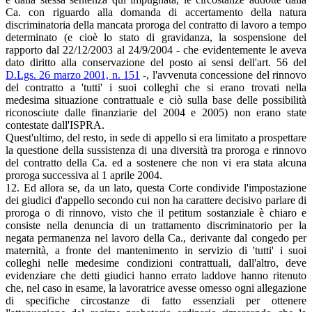
Ca. con riguardo alla domanda di accertamento della natura
discriminatoria della mancata proroga del contratto di lavoro a tempo
determinato (e cioè lo stato di gravidanza, la sospensione del
rapporto dal 22/12/2003 al 24/9/2004 - che evidentemente le aveva
dato diritto alla conservazione del posto ai sensi dell'art. 56 del
D.Lgs. 26 marzo 2001, n. 151
-, l'avvenuta concessione del rinnovo
del contratto a 'tutti' i suoi colleghi che si erano trovati nella
medesima situazione contrattuale e ciò sulla base delle possibilità
riconosciute dalle finanziarie del 2004 e 2005) non erano state
contestate dall'ISPRA.
Quest'ultimo, del resto, in sede di appello si era limitato a prospettare
la questione della sussistenza di una diversità tra proroga e rinnovo
del contratto della Ca. ed a sostenere che non vi era stata alcuna
proroga successiva al 1 aprile 2004.
12. Ed allora se, da un lato, questa Corte condivide l'impostazione
dei giudici d'appello secondo cui non ha carattere decisivo parlare di
proroga o di rinnovo, visto che il petitum sostanziale è chiaro e
consiste nella denuncia di un trattamento discriminatorio per la
negata permanenza nel lavoro della Ca., derivante dal congedo per
maternità, a fronte del mantenimento in servizio di 'tutti' i suoi
colleghi nelle medesime condizioni contrattuali, dall'altro, deve
evidenziare che detti giudici hanno errato laddove hanno ritenuto
che, nel caso in esame, la lavoratrice avesse omesso ogni allegazione
di specifiche circostanze di fatto essenziali per ottenere