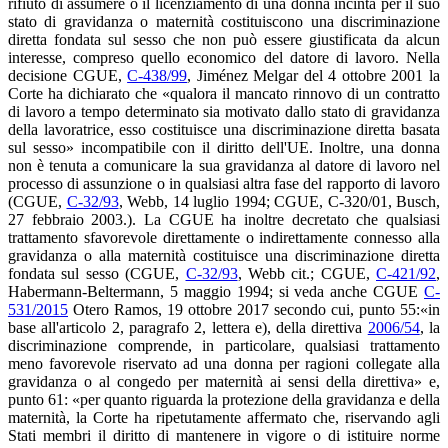
rifiuto di assumere o il licenziamento di una donna incinta per il suo
stato di gravidanza o maternità costituiscono una discriminazione
diretta fondata sul sesso che non può essere giustificata da alcun
interesse, compreso quello economico del datore di lavoro. Nella
decisione CGUE,
C-438/99
, Jiménez Melgar del 4 ottobre 2001 la
Corte ha dichiarato che «qualora il mancato rinnovo di un contratto
di lavoro a tempo determinato sia motivato dallo stato di gravidanza
della lavoratrice, esso costituisce una discriminazione diretta basata
sul sesso» incompatibile con il diritto dell'UE. Inoltre, una donna
non è tenuta a comunicare la sua gravidanza al datore di lavoro nel
processo di assunzione o in qualsiasi altra fase del rapporto di lavoro
(CGUE,
C-32/93
, Webb, 14 luglio 1994; CGUE, C-320/01, Busch,
27 febbraio 2003.). La CGUE ha inoltre decretato che qualsiasi
trattamento sfavorevole direttamente o indirettamente connesso alla
gravidanza o alla maternità costituisce una discriminazione diretta
fondata sul sesso (CGUE,
C-32/93
, Webb cit.; CGUE,
C-421/92
,
Habermann-Beltermann, 5 maggio 1994; si veda anche CGUE
C-
531/2015
Otero Ramos, 19 ottobre 2017 secondo cui, punto 55:«in
base all'articolo 2, paragrafo 2, lettera e), della direttiva
2006/54
, la
discriminazione comprende, in particolare, qualsiasi trattamento
meno favorevole riservato ad una donna per ragioni collegate alla
gravidanza o al congedo per maternità ai sensi della direttiva» e,
punto 61: «per quanto riguarda la protezione della gravidanza e della
maternità, la Corte ha ripetutamente affermato che, riservando agli
Stati membri il diritto di mantenere in vigore o di istituire norme