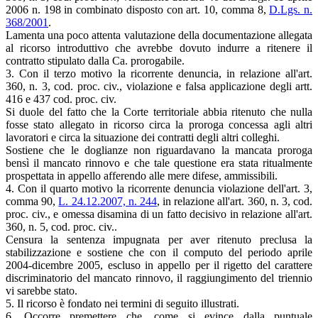
2006 n. 198 in combinato disposto con art. 10, comma 8,
D.Lgs. n.
368/2001
.
Lamenta una poco attenta valutazione della documentazione allegata
al ricorso introduttivo che avrebbe dovuto indurre a ritenere il
contratto stipulato dalla Ca. prorogabile.
3. Con il terzo motivo la ricorrente denuncia, in relazione all'art.
360, n. 3, cod. proc. civ., violazione e falsa applicazione degli artt.
416 e 437 cod. proc. civ.
Si duole del fatto che la Corte territoriale abbia ritenuto che nulla
fosse stato allegato in ricorso circa la proroga concessa agli altri
lavoratori e circa la situazione dei contratti degli altri colleghi.
Sostiene che le doglianze non riguardavano la mancata proroga
bensì il mancato rinnovo e che tale questione era stata ritualmente
prospettata in appello afferendo alle mere difese, ammissibili.
4. Con il quarto motivo la ricorrente denuncia violazione dell'art. 3,
comma 90,
L. 24.12.2007, n. 244
, in relazione all'art. 360, n. 3, cod.
proc. civ., e omessa disamina di un fatto decisivo in relazione all'art.
360, n. 5, cod. proc. civ..
Censura la sentenza impugnata per aver ritenuto preclusa la
stabilizzazione e sostiene che con il computo del periodo aprile
2004-dicembre 2005, escluso in appello per il rigetto del carattere
discriminatorio del mancato rinnovo, il raggiungimento del triennio
vi sarebbe stato.
5. Il ricorso è fondato nei termini di seguito illustrati.
6. Occorre premettere che, come si evince dalla puntuale