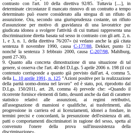
contrasto con l'art. 10 della direttiva 92/85. Tuttavia [....], in
determinate circostanze il mancato rinnovo di un contratto a tempo
determinato può essere considerato alla stregua di un rifiuto di
assunzione. Ora, secondo una giurisprudenza costante, un rifiuto
d'assunzione per motivo di gravidanza di una lavoratrice pur
giudicata idonea a svolgere l'attività di cui trattasi rappresenta una
discriminazione diretta basata sul sesso in contrasto con gli artt. 2, n.
1, e 3, n. 1, della direttiva 76/207» (si vedano anche la già citata
sentenza 8 novembre 1990, causa
C-177/88
, Dekker, punto 12
nonché la sentenza 3 febbraio 2000, causa
C-207/98
, Mahlburg,
punti 27-30).
9. Quanto alla concreta dimostrazione di una situazione di tal
genere, si osserva che l'art. 40 del D.Lgs. 5 aprile 2006 n. 198 (il cui
contenuto corrisponde a quanto già previsto dall'art. 4, comma 5,
della
L. 10 aprile 1991, n. 125
"Azioni positive per la realizzazione
della parità uomo-donna nel lavoro" ed è stato, poi, riprodotto dal
D.Lgs. 150/2011, art. 28, comma 4) prevede che: «Quando il
ricorrente fornisce elementi di fatto, desunti anche da dati di carattere
statistico relativi alle assunzioni, ai regimi retributivi,
all'assegnazione di mansioni e qualifiche, ai trasferimenti, alla
progressione in carriera ed ai licenziamenti, idonei a fondare, in
termini precisi e concordanti, la presunzione dell'esistenza di atti,
patti o comportamenti discriminatori in ragione del sesso, spetta al
convenuto l'onere della prova sull'insussistenza della
discriminazione».