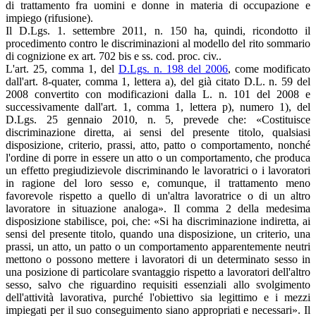
di trattamento fra uomini e donne in materia di occupazione e
impiego (rifusione).
Il D.Lgs. 1. settembre 2011, n. 150 ha, quindi, ricondotto il
procedimento contro le discriminazioni al modello del rito sommario
di cognizione ex art. 702 bis e ss. cod. proc. civ..
L'art. 25, comma 1, del
D.Lgs. n. 198 del 2006
, come modificato
dall'art. 8-quater, comma 1, lettera a), del già citato D.L. n. 59 del
2008 convertito con modificazioni dalla L. n. 101 del 2008 e
successivamente dall'art. 1, comma 1, lettera p), numero 1), del
D.Lgs. 25 gennaio 2010, n. 5, prevede che: «Costituisce
discriminazione diretta, ai sensi del presente titolo, qualsiasi
disposizione, criterio, prassi, atto, patto o comportamento, nonché
l'ordine di porre in essere un atto o un comportamento, che produca
un effetto pregiudizievole discriminando le lavoratrici o i lavoratori
in ragione del loro sesso e, comunque, il trattamento meno
favorevole rispetto a quello di un'altra lavoratrice o di un altro
lavoratore in situazione analoga». Il comma 2 della medesima
disposizione stabilisce, poi, che: «Si ha discriminazione indiretta, ai
sensi del presente titolo, quando una disposizione, un criterio, una
prassi, un atto, un patto o un comportamento apparentemente neutri
mettono o possono mettere i lavoratori di un determinato sesso in
una posizione di particolare svantaggio rispetto a lavoratori dell'altro
sesso, salvo che riguardino requisiti essenziali allo svolgimento
dell'attività lavorativa, purché l'obiettivo sia legittimo e i mezzi
impiegati per il suo conseguimento siano appropriati e necessari». Il