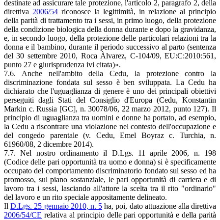
destinate ad assicurare tale protezione, l'articolo 2, paragrafo 2, della
direttiva
2006/54
riconosce la legittimità, in relazione al principio
della parità di trattamento tra i sessi, in primo luogo, della protezione
della condizione biologica della donna durante e dopo la gravidanza,
e, in secondo luogo, della protezione delle particolari relazioni tra la
donna e il bambino, durante il periodo successivo al parto (sentenza
del 30 settembre 2010, Roca Àlvarez, C-104/09, EU:C:2010:561,
punto 27 e giurisprudenza ivi citata)».
7.6. Anche nell'ambito della Cedu, la protezione contro la
discriminazione fondata sul sesso è ben sviluppata. La Cedu ha
dichiarato che l'uguaglianza di genere è uno dei principali obiettivi
perseguiti dagli Stati del Consiglio d'Europa (Cedu, Konstantin
Markin c. Russia [GC], n. 30078/06, 22 marzo 2012, punto 127). Il
principio di uguaglianza tra uomini e donne ha portato, ad esempio,
la Cedu a riscontrare una violazione nel contesto dell'occupazione e
del congedo parentale (v. Cedu, Emel Boyraz c. Turchia, n.
61960/08, 2 dicembre 2014).
7.7. Nel nostro ordinamento il D.Lgs. 11 aprile 2006, n. 198
(Codice delle pari opportunità tra uomo e donna) si è specificamente
occupato del comportamento discriminatorio fondato sul sesso ed ha
promosso, sul piano sostanziale, le pari opportunità di carriera e di
lavoro tra i sessi, lasciando all'attore la scelta tra il rito "ordinario"
del lavoro e un rito speciale appositamente delineato.
Il
D.Lgs. 25 gennaio 2010, n. 5
ha, poi, dato attuazione alla direttiva
2006/54/CE
relativa al principio delle pari opportunità e della parità