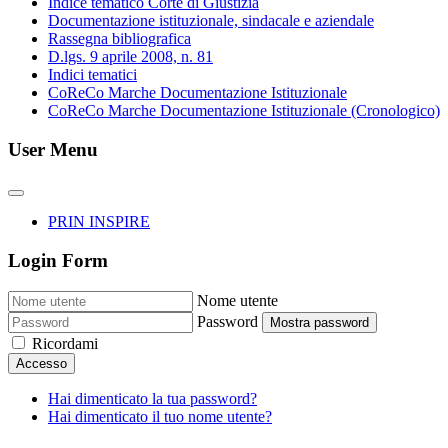
Indice tematico Corte di Giustizia
Documentazione istituzionale, sindacale e aziendale
Rassegna bibliografica
D.lgs. 9 aprile 2008, n. 81
Indici tematici
CoReCo Marche Documentazione Istituzionale
CoReCo Marche Documentazione Istituzionale (Cronologico)
User Menu
PRIN INSPIRE
Login Form
Nome utente
Password
Mostra password
Ricordami
Accesso
Hai dimenticato la tua password?
Hai dimenticato il tuo nome utente?