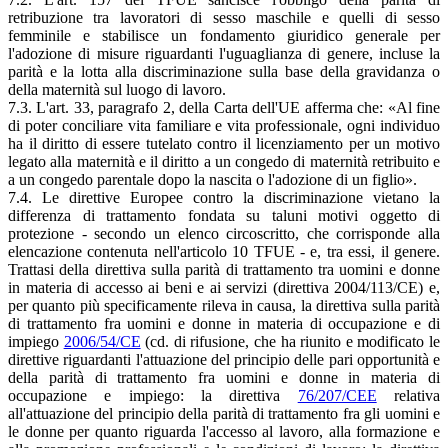
retribuzione tra lavoratori di sesso maschile e quelli di sesso
femminile e stabilisce un fondamento giuridico generale per
l'adozione di misure riguardanti l'uguaglianza di genere, incluse la
parità e la lotta alla discriminazione sulla base della gravidanza o
della maternità sul luogo di lavoro.
7.3. L'art. 33, paragrafo 2, della Carta dell'UE afferma che: «Al fine
di poter conciliare vita familiare e vita professionale, ogni individuo
ha il diritto di essere tutelato contro il licenziamento per un motivo
legato alla maternità e il diritto a un congedo di maternità retribuito e
a un congedo parentale dopo la nascita o l'adozione di un figlio».
7.4. Le direttive Europee contro la discriminazione vietano la
differenza di trattamento fondata su taluni motivi oggetto di
protezione - secondo un elenco circoscritto, che corrisponde alla
elencazione contenuta nell'articolo 10 TFUE - e, tra essi, il genere.
Trattasi della direttiva sulla parità di trattamento tra uomini e donne
in materia di accesso ai beni e ai servizi (direttiva 2004/113/CE) e,
per quanto più specificamente rileva in causa, la direttiva sulla parità
di trattamento fra uomini e donne in materia di occupazione e di
impiego
2006/54/CE
(cd. di rifusione, che ha riunito e modificato le
direttive riguardanti l'attuazione del principio delle pari opportunità e
della parità di trattamento fra uomini e donne in materia di
occupazione e impiego: la direttiva
76/207/CEE
relativa
all'attuazione del principio della parità di trattamento fra gli uomini e
le donne per quanto riguarda l'accesso al lavoro, alla formazione e