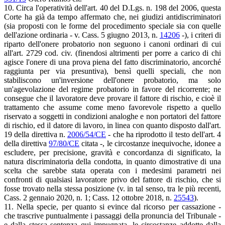
10. Circa l'operatività dell'art. 40 del D.Lgs. n. 198 del 2006, questa
Corte ha già da tempo affermato che, nei giudizi antidiscriminatori
(sia proposti con le forme del procedimento speciale sia con quelle
dell'azione ordinaria - v. Cass. 5 giugno 2013, n.
14206
-), i criteri di
riparto dell'onere probatorio non seguono i canoni ordinari di cui
all'art. 2729 cod. civ. (finendosi altrimenti per porre a carico di chi
agisce l'onere di una prova piena del fatto discriminatorio, ancorché
raggiunta per via presuntiva), bensì quelli speciali, che non
stabiliscono un'inversione dell'onere probatorio, ma solo
un'agevolazione del regime probatorio in favore del ricorrente; ne
consegue che il lavoratore deve provare il fattore di rischio, e cioè il
trattamento che assume come meno favorevole rispetto a quello
riservato a soggetti in condizioni analoghe e non portatori del fattore
di rischio, ed il datore di lavoro, in linea con quanto disposto dall'art.
19 della direttiva n.
2006/54/CE
- che ha riprodotto il testo dell'art. 4
della direttiva
97/80/CE
citata -, le circostanze inequivoche, idonee a
escludere, per precisione, gravità e concordanza di significato, la
natura discriminatoria della condotta, in quanto dimostrative di una
scelta che sarebbe stata operata con i medesimi parametri nei
confronti di qualsiasi lavoratore privo del fattore di rischio, che si
fosse trovato nella stessa posizione (v. in tal senso, tra le più recenti,
Cass. 2 gennaio 2020, n. 1; Cass. 12 ottobre 2018, n.
25543
).
11. Nella specie, per quanto si evince dal ricorso per cassazione -
che trascrive puntualmente i passaggi della pronuncia del Tribunale -
e dalla stessa sentenza qui impugnata, le circostanze addotte dalla