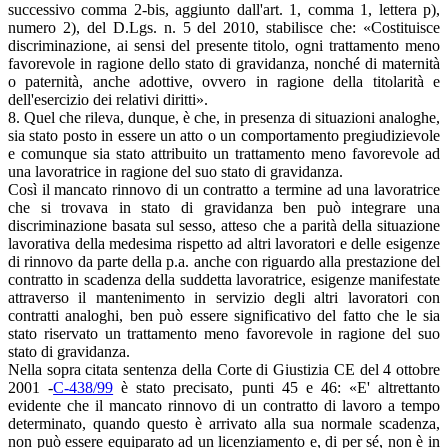
successivo comma 2-bis, aggiunto dall'art. 1, comma 1, lettera p),
numero 2), del D.Lgs. n. 5 del 2010, stabilisce che: «Costituisce
discriminazione, ai sensi del presente titolo, ogni trattamento meno
favorevole in ragione dello stato di gravidanza, nonché di maternità
o paternità, anche adottive, ovvero in ragione della titolarità e
dell'esercizio dei relativi diritti».
8. Quel che rileva, dunque, è che, in presenza di situazioni analoghe,
sia stato posto in essere un atto o un comportamento pregiudizievole
e comunque sia stato attribuito un trattamento meno favorevole ad
una lavoratrice in ragione del suo stato di gravidanza.
Così il mancato rinnovo di un contratto a termine ad una lavoratrice
che si trovava in stato di gravidanza ben può integrare una
discriminazione basata sul sesso, atteso che a parità della situazione
lavorativa della medesima rispetto ad altri lavoratori e delle esigenze
di rinnovo da parte della p.a. anche con riguardo alla prestazione del
contratto in scadenza della suddetta lavoratrice, esigenze manifestate
attraverso il mantenimento in servizio degli altri lavoratori con
contratti analoghi, ben può essere significativo del fatto che le sia
stato riservato un trattamento meno favorevole in ragione del suo
stato di gravidanza.
Nella sopra citata sentenza della Corte di Giustizia CE del 4 ottobre
2001 -
C-438/99
è stato precisato, punti 45 e 46: «E' altrettanto
evidente che il mancato rinnovo di un contratto di lavoro a tempo
determinato, quando questo è arrivato alla sua normale scadenza,
non può essere equiparato ad un licenziamento e, di per sé, non è in