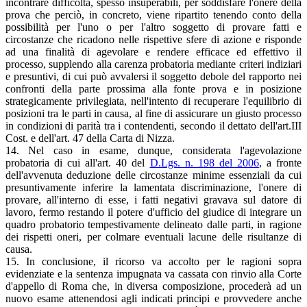
incontrare difficoltà, spesso insuperabili, per soddisfare l'onere della
prova che perciò, in concreto, viene ripartito tenendo conto della
possibilità per l'uno o per l'altro soggetto di provare fatti e
circostanze che ricadono nelle rispettive sfere di azione e risponde
ad una finalità di agevolare e rendere efficace ed effettivo il
processo, supplendo alla carenza probatoria mediante criteri indiziari
e presuntivi, di cui può avvalersi il soggetto debole del rapporto nei
confronti della parte prossima alla fonte prova e in posizione
strategicamente privilegiata, nell'intento di recuperare l'equilibrio di
posizioni tra le parti in causa, al fine di assicurare un giusto processo
in condizioni di parità tra i contendenti, secondo il dettato dell'art.III
Cost. e dell'art. 47 della Carta di Nizza.
14. Nel caso in esame, dunque, considerata l'agevolazione
probatoria di cui all'art. 40 del
D.Lgs. n. 198 del 2006
, a fronte
dell'avvenuta deduzione delle circostanze minime essenziali da cui
presuntivamente inferire la lamentata discriminazione, l'onere di
provare, all'interno di esse, i fatti negativi gravava sul datore di
lavoro, fermo restando il potere d'ufficio del giudice di integrare un
quadro probatorio tempestivamente delineato dalle parti, in ragione
dei rispetti oneri, per colmare eventuali lacune delle risultanze di
causa.
15. In conclusione, il ricorso va accolto per le ragioni sopra
evidenziate e la sentenza impugnata va cassata con rinvio alla Corte
d'appello di Roma che, in diversa composizione, procederà ad un
nuovo esame attenendosi agli indicati principi e provvedere anche