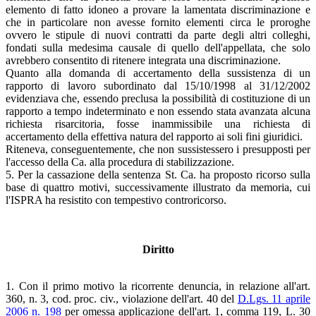
elemento di fatto idoneo a provare la lamentata discriminazione e
che in particolare non avesse fornito elementi circa le proroghe
ovvero le stipule di nuovi contratti da parte degli altri colleghi,
fondati sulla medesima causale di quello dell'appellata, che solo
avrebbero consentito di ritenere integrata una discriminazione.
Quanto alla domanda di accertamento della sussistenza di un
rapporto di lavoro subordinato dal 15/10/1998 al 31/12/2002
evidenziava che, essendo preclusa la possibilità di costituzione di un
rapporto a tempo indeterminato e non essendo stata avanzata alcuna
richiesta risarcitoria, fosse inammissibile una richiesta di
accertamento della effettiva natura del rapporto ai soli fini giuridici.
Riteneva, conseguentemente, che non sussistessero i presupposti per
l'accesso della Ca. alla procedura di stabilizzazione.
5. Per la cassazione della sentenza St. Ca. ha proposto ricorso sulla
base di quattro motivi, successivamente illustrato da memoria, cui
l'ISPRA ha resistito con tempestivo controricorso.
Diritto
1. Con il primo motivo la ricorrente denuncia, in relazione all'art.
360, n. 3, cod. proc. civ., violazione dell'art. 40 del
D.Lgs. 11 aprile
2006 n. 198
per omessa applicazione dell'art. 1, comma 119, L. 30