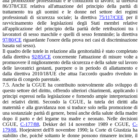
alla promozione professionali e le condizioni di lavoro; la direttiva
86/378/CEE relativa all'attuazione del principio della parità di
trattamento tra gli uomini e le donne nel settore dei regimi
professionali di sicurezza sociale; la direttiva
75/117/CEE
per il
ravvicinamento delle legislazioni degli Stati membri relative
all'applicazione del principio della parità delle retribuzioni tra i
lavoratori di sesso maschile e quelli di sesso femminile; la direttiva
97/80/CE
riguardante l'onere della prova nei casi di discriminazione
basata sul sesso).
Il quadro delle tutele in relazione alla genitorialità è stato completato
dalla direttiva
92/85/CE
concernente l'attuazione di misure volte a
promuovere il miglioramento della sicurezza e della salute sul lavoro
delle lavoratrici gestanti, puerpere o in periodo di allattamento e
dalla direttiva 2010/18/UE che attua l'accordo quadro riveduto in
materia di congedo parentale.
7.5. Anche la CGUE ha contribuito notevolmente allo sviluppo di
questo settore del diritto, offrendo ulteriori chiarimenti, applicando i
principi espressi nella legislazione e fornendo ampie interpretazioni
dei relativi diritti. Secondo la CGUE, la tutela dei diritti alla
maternità e alla gravidanza non si traduce solo nella promozione di
una sostanziale parità di genere, bensì anche della salute della madre
dopo il parto e del legame tra madre e neonato. Nelle decisioni
CGUE,
C-177/88
, Dekker del 14 novembre 1989 e CGUE,
C-
179/88
, Hoejesteret dell'8 novembre 1990; la Corte di Giustizia ha
stabilito che, poiché soltanto le donne possono rimanere incinte, il