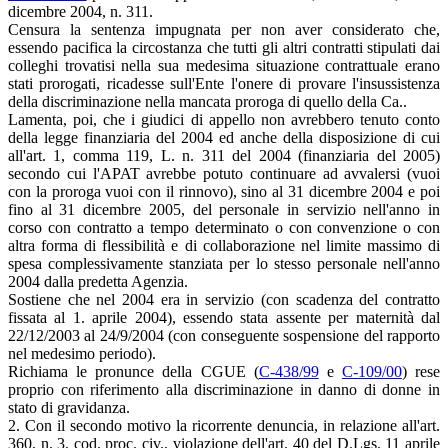
dicembre 2004, n. 311.
Censura la sentenza impugnata per non aver considerato che,
essendo pacifica la circostanza che tutti gli altri contratti stipulati dai
colleghi trovatisi nella sua medesima situazione contrattuale erano
stati prorogati, ricadesse sull'Ente l'onere di provare l'insussistenza
della discriminazione nella mancata proroga di quello della Ca..
Lamenta, poi, che i giudici di appello non avrebbero tenuto conto
della legge finanziaria del 2004 ed anche della disposizione di cui
all'art. 1, comma 119, L. n. 311 del 2004 (finanziaria del 2005)
secondo cui l'APAT avrebbe potuto continuare ad avvalersi (vuoi
con la proroga vuoi con il rinnovo), sino al 31 dicembre 2004 e poi
fino al 31 dicembre 2005, del personale in servizio nell'anno in
corso con contratto a tempo determinato o con convenzione o con
altra forma di flessibilità e di collaborazione nel limite massimo di
spesa complessivamente stanziata per lo stesso personale nell'anno
2004 dalla predetta Agenzia.
Sostiene che nel 2004 era in servizio (con scadenza del contratto
fissata al 1. aprile 2004), essendo stata assente per maternità dal
22/12/2003 al 24/9/2004 (con conseguente sospensione del rapporto
nel medesimo periodo).
Richiama le pronunce della CGUE (
C-438/99
e
C-109/00
) rese
proprio con riferimento alla discriminazione in danno di donne in
stato di gravidanza.
2. Con il secondo motivo la ricorrente denuncia, in relazione all'art.
360, n. 3, cod. proc. civ., violazione dell'art. 40 del D.Lgs. 11 aprile