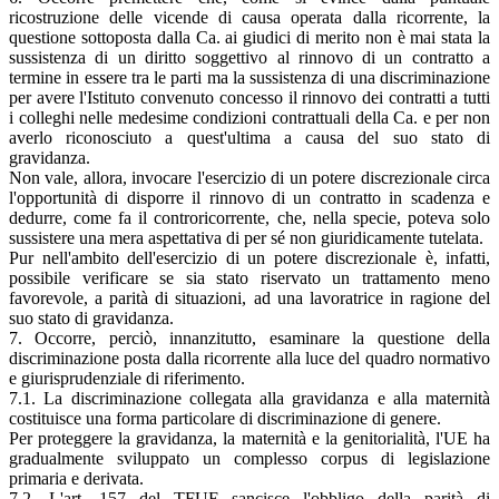
ricostruzione delle vicende di causa operata dalla ricorrente, la
questione sottoposta dalla Ca. ai giudici di merito non è mai stata la
sussistenza di un diritto soggettivo al rinnovo di un contratto a
termine in essere tra le parti ma la sussistenza di una discriminazione
per avere l'Istituto convenuto concesso il rinnovo dei contratti a tutti
i colleghi nelle medesime condizioni contrattuali della Ca. e per non
averlo riconosciuto a quest'ultima a causa del suo stato di
gravidanza.
Non vale, allora, invocare l'esercizio di un potere discrezionale circa
l'opportunità di disporre il rinnovo di un contratto in scadenza e
dedurre, come fa il controricorrente, che, nella specie, poteva solo
sussistere una mera aspettativa di per sé non giuridicamente tutelata.
Pur nell'ambito dell'esercizio di un potere discrezionale è, infatti,
possibile verificare se sia stato riservato un trattamento meno
favorevole, a parità di situazioni, ad una lavoratrice in ragione del
suo stato di gravidanza.
7. Occorre, perciò, innanzitutto, esaminare la questione della
discriminazione posta dalla ricorrente alla luce del quadro normativo
e giurisprudenziale di riferimento.
7.1. La discriminazione collegata alla gravidanza e alla maternità
costituisce una forma particolare di discriminazione di genere.
Per proteggere la gravidanza, la maternità e la genitorialità, l'UE ha
gradualmente sviluppato un complesso corpus di legislazione
primaria e derivata.
7.2. L'art. 157 del TFUE sancisce l'obbligo della parità di