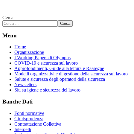
Cerca
Cerca
Menu
Home
Organizzazione
I Working Papers di Olympus
COVID-19 e sicurezza sul lavoro
Approfondimenti, Guide alla lettura e Rassegne
Modelli organizzativi e di gestione della sicurezza sul lavoro
Salute e sicurezza degli operatori della sicurezza
Newsletters
Siti su igiene e sicurezza del lavoro
Banche Dati
Fonti normative
Giurisprudenza
Contrattazione Collettiva
Interpelli