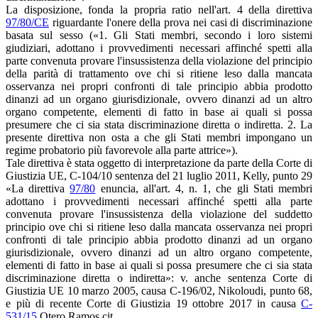
La disposizione, fonda la propria ratio nell'art. 4 della direttiva
97/80/CE
riguardante l'onere della prova nei casi di discriminazione
basata sul sesso («1. Gli Stati membri, secondo i loro sistemi
giudiziari, adottano i provvedimenti necessari affinché spetti alla
parte convenuta provare l'insussistenza della violazione del principio
della parità di trattamento ove chi si ritiene leso dalla mancata
osservanza nei propri confronti di tale principio abbia prodotto
dinanzi ad un organo giurisdizionale, ovvero dinanzi ad un altro
organo competente, elementi di fatto in base ai quali si possa
presumere che ci sia stata discriminazione diretta o indiretta. 2. La
presente direttiva non osta a che gli Stati membri impongano un
regime probatorio più favorevole alla parte attrice»).
Tale direttiva è stata oggetto di interpretazione da parte della Corte di
Giustizia UE, C-104/10 sentenza del 21 luglio 2011, Kelly, punto 29
«La direttiva
97/80
enuncia, all'art. 4, n. 1, che gli Stati membri
adottano i provvedimenti necessari affinché spetti alla parte
convenuta provare l'insussistenza della violazione del suddetto
principio ove chi si ritiene leso dalla mancata osservanza nei propri
confronti di tale principio abbia prodotto dinanzi ad un organo
giurisdizionale, ovvero dinanzi ad un altro organo competente,
elementi di fatto in base ai quali si possa presumere che ci sia stata
discriminazione diretta o indiretta»: v. anche sentenza Corte di
Giustizia UE 10 marzo 2005, causa C-196/02, Nikoloudi, punto 68,
e più di recente Corte di Giustizia 19 ottobre 2017 in causa
C-
531/15
Otero Ramos cit.