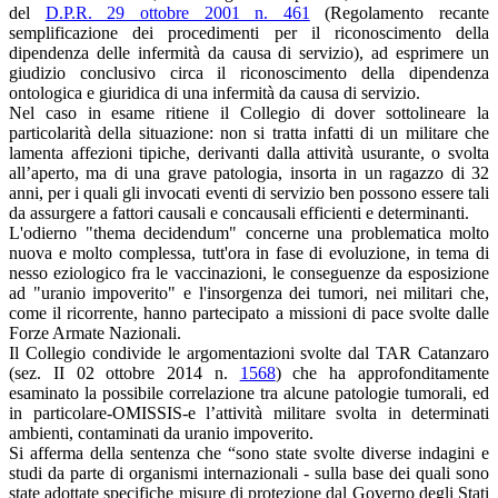
del
D.P.R. 29 ottobre 2001 n. 461
(Regolamento recante
semplificazione dei procedimenti per il riconoscimento della
dipendenza delle infermità da causa di servizio), ad esprimere un
giudizio conclusivo circa il riconoscimento della dipendenza
ontologica e giuridica di una infermità da causa di servizio.
Nel caso in esame ritiene il Collegio di dover sottolineare la
particolarità della situazione: non si tratta infatti di un militare che
lamenta affezioni tipiche, derivanti dalla attività usurante, o svolta
all’aperto, ma di una grave patologia, insorta in un ragazzo di 32
anni, per i quali gli invocati eventi di servizio ben possono essere tali
da assurgere a fattori causali e concausali efficienti e determinanti.
L'odierno "thema decidendum" concerne una problematica molto
nuova e molto complessa, tutt'ora in fase di evoluzione, in tema di
nesso eziologico fra le vaccinazioni, le conseguenze da esposizione
ad "uranio impoverito" e l'insorgenza dei tumori, nei militari che,
come il ricorrente, hanno partecipato a missioni di pace svolte dalle
Forze Armate Nazionali.
Il Collegio condivide le argomentazioni svolte dal TAR Catanzaro
(sez. II 02 ottobre 2014 n.
1568
) che ha approfonditamente
esaminato la possibile correlazione tra alcune patologie tumorali, ed
in particolare-OMISSIS-e l’attività militare svolta in determinati
ambienti, contaminati da uranio impoverito.
Si afferma della sentenza che “sono state svolte diverse indagini e
studi da parte di organismi internazionali - sulla base dei quali sono
state adottate specifiche misure di protezione dal Governo degli Stati