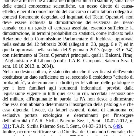
laddove afferma che a causa dell'impossibilità di stabilire, sulla base
delle attuali conoscenze scientifiche, un nesso diretto di causa-
effetto, e per il riconoscimento del concorso di altri fattori collegati ai
contesti fortemente degradati ed inquinati dei Teatri Operativi, non
deve essere richiesta la dimostrazione dell'esistenza del nesso
causale con un grado di certezza assoluta, essendo sufficiente la
dimostrazione, in termini probabilistico-statistici, come indicato nella
Relazione della Commissione Parlamentare di Inchiesta approvata
nella seduta del 12 febbraio 2008 (allegati n. 33, pagg. 6 e 7) ed in
quella approvata nella seduta del 9 gennaio 2013 (pagg. 33 e 34),
con riferimento ai Teatri Operativi principali, quali i Balcani, l'Iraq,
l'Afghanistan e il Libano (conf.: T.A.R. Campania Salerno Sez. I,
sent. 10.10.2013, n. 2034).
Nella medesima ottica, è stato ritenuto che il verificarsi dell'evento
costituisca un dato sufficiente ex se, secondo il cosiddetto "criterio di
probabilità", a determinare il diritto per le vittime delle patologie e
per i loro familiari agli strumenti indennitari, previsti dalla
legislazione vigente in tutti quei casi in cui, accertata l'esposizione
del militare all'inquinante in parola, la PA non riesca a dimostrare
che essa non abbiano determinato l'insorgenza della patologia e che
essa dipenda, invece, da fattori esogeni, dotati di autonoma ed
esclusiva portata eziologica e determinanti per l'insorgere
dell'infermità (T.A.R. Sicilia Palermo Sez. I, Sent., 10-02-2012, n.
321
; T.A.R. Sicilia Palermo Sez. I, Sent., 04-03- 2014, n.
649
).
Inoltre, occorre verificare se la Direttiva del Comando Generale, che