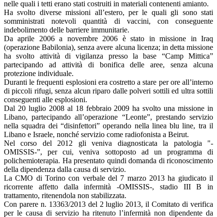
nelle quali i tetti erano stati costruiti in materiali contenenti amianto.
Ha svolto diverse missioni all’estero, per le quali gli sono stati
somministrati notevoli quantità di vaccini, con conseguente
indebolimento delle barriere immunitarie.
Da aprile 2006 a novembre 2006 è stato in missione in Iraq
(operazione Babilonia), senza avere alcuna licenza; in detta missione
ha svolto attività di vigilanza presso la base “Camp Mittica”
partecipando ad attività di bonifica delle aree, senza alcuna
protezione individuale.
Duranti le frequenti esplosioni era costretto a stare per ore all’interno
di piccoli rifugi, senza alcun riparo dalle polveri sottili ed ultra sottili
conseguenti alle esplosioni.
Dal 20 luglio 2008 al 18 febbraio 2009 ha svolto una missione in
Libano, partecipando all’operazione “Leonte”, prestando servizio
nella squadra dei “disinfettori” operando nella linea blu line, tra il
Libano e Israele, nonché servizio come radiofonista a Beirut.
Nel corso del 2012 gli veniva diagnosticata la patologia "-
OMISSIS-”, per cui, veniva sottoposto ad un programma di
polichemioterapia. Ha presentato quindi domanda di riconoscimento
della dipendenza dalla causa di servizio.
La CMO di Torino con verbale del 7 marzo 2013 ha giudicato il
ricorrente affetto dalla infermità -OMISSIS-, stadio III B in
trattamento, ritenendola non stabilizzata.
Con parere n. 13363/2013 del 2 luglio 2013, il Comitato di verifica
per le causa di servizio ha ritenuto l’infermità non dipendente da