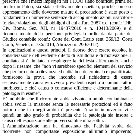
prescrive che i mezzi impiegati nei TT.OO siano bonificati prima del
rientro in Patria, sia stata effettivamente rispettata, poiché l'omesso
apprestamento delle doverose misure di precauzione è stato posto a
fondamento di numerose sentenze di accoglimento azioni risarcitorie
fondate violazione degli obblighi di cui all'art. 2087 c.c. (conf.: Trib.
Civ. Roma, Sez. XII, nr 19437/2010 e n. 10413/2009) e di
riconoscimento della pensione privilegiata ordinaria da parte del
Giudice contabile (conf.: Corte dei Conti Lazio sent. 369/13, Corte
Conti, Veneto, n. 736/2010, Abruzzo n. 290/2012).
In applicazioni a questi principi, il ricorso deve essere accolto, in
considerazione dell’evidente difetto di istruttoria e di motivazione: il
comitato si è limitato a respingere la richiesta affermando, anche
dopo il riesame, che “non vi sarebbero specifici elementi del servizio
che per loro natura rilevanza ed entità ben determinata e quantificata,
forniscono la prova che incombe sul richiedente di essere
esclusivamente causativi ovvero prevalenti rispetto a comuni fattori
morbigeni, e cioè causa o concausa efficiente e determinante della
patologia in esame”.
E’ indubbio che il ricorrente abbia vissuto in ambiti contaminati e
abbia svolto la missione senza le necessarie protezioni ed è fatto
notorio che in quegli ambiti è presente l’uranio impoverito: vi è
quindi un alto grado di probabilità che la patologia sia insorta a
causa dell’esposizione alle polveri sottili e ultra sottili.
L’Amministrazione non ha dimostrato che l’attività svolta dal
ricorrente non comportasse esposizione all’uranio impoverito,