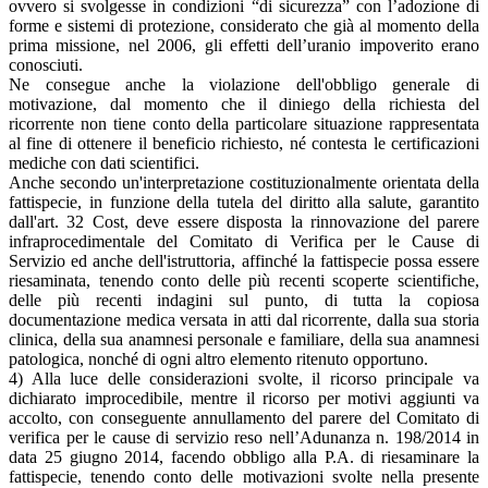
ovvero si svolgesse in condizioni “di sicurezza” con l’adozione di
forme e sistemi di protezione, considerato che già al momento della
prima missione, nel 2006, gli effetti dell’uranio impoverito erano
conosciuti.
Ne consegue anche la violazione dell'obbligo generale di
motivazione, dal momento che il diniego della richiesta del
ricorrente non tiene conto della particolare situazione rappresentata
al fine di ottenere il beneficio richiesto, né contesta le certificazioni
mediche con dati scientifici.
Anche secondo un'interpretazione costituzionalmente orientata della
fattispecie, in funzione della tutela del diritto alla salute, garantito
dall'art. 32 Cost, deve essere disposta la rinnovazione del parere
infraprocedimentale del Comitato di Verifica per le Cause di
Servizio ed anche dell'istruttoria, affinché la fattispecie possa essere
riesaminata, tenendo conto delle più recenti scoperte scientifiche,
delle più recenti indagini sul punto, di tutta la copiosa
documentazione medica versata in atti dal ricorrente, dalla sua storia
clinica, della sua anamnesi personale e familiare, della sua anamnesi
patologica, nonché di ogni altro elemento ritenuto opportuno.
4) Alla luce delle considerazioni svolte, il ricorso principale va
dichiarato improcedibile, mentre il ricorso per motivi aggiunti va
accolto, con conseguente annullamento del parere del Comitato di
verifica per le cause di servizio reso nell’Adunanza n. 198/2014 in
data 25 giugno 2014, facendo obbligo alla P.A. di riesaminare la
fattispecie, tenendo conto delle motivazioni svolte nella presente