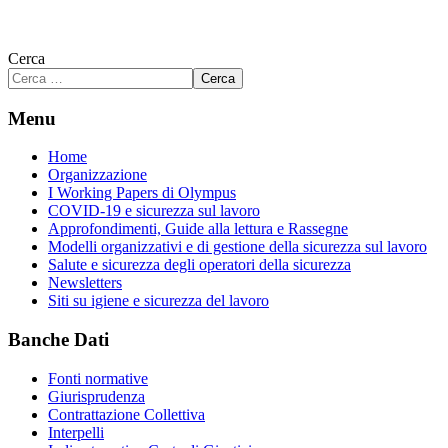
Cerca
Cerca
Menu
Home
Organizzazione
I Working Papers di Olympus
COVID-19 e sicurezza sul lavoro
Approfondimenti, Guide alla lettura e Rassegne
Modelli organizzativi e di gestione della sicurezza sul lavoro
Salute e sicurezza degli operatori della sicurezza
Newsletters
Siti su igiene e sicurezza del lavoro
Banche Dati
Fonti normative
Giurisprudenza
Contrattazione Collettiva
Interpelli