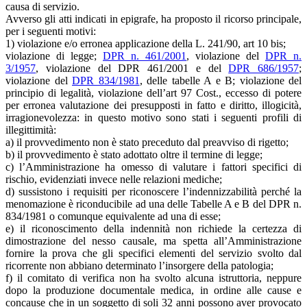
causa di servizio.
Avverso gli atti indicati in epigrafe, ha proposto il ricorso principale,
per i seguenti motivi:
1) violazione e/o erronea applicazione della L. 241/90, art 10 bis;
violazione di legge;
DPR n. 461/2001
, violazione del
DPR n.
3/1957
, violazione del DPR 461/2001 e del
DPR 686/1957
;
violazione del
DPR 834/1981
, delle tabelle A e B; violazione del
principio di legalità, violazione dell’art 97 Cost., eccesso di potere
per erronea valutazione dei presupposti in fatto e diritto, illogicità,
irragionevolezza: in questo motivo sono stati i seguenti profili di
illegittimità:
a) il provvedimento non è stato preceduto dal preavviso di rigetto;
b) il provvedimento è stato adottato oltre il termine di legge;
c) l’Amministrazione ha omesso di valutare i fattori specifici di
rischio, evidenziati invece nelle relazioni mediche;
d) sussistono i requisiti per riconoscere l’indennizzabilità perché la
menomazione è riconducibile ad una delle Tabelle A e B del DPR n.
834/1981 o comunque equivalente ad una di esse;
e) il riconoscimento della indennità non richiede la certezza di
dimostrazione del nesso causale, ma spetta all’Amministrazione
fornire la prova che gli specifici elementi del servizio svolto dal
ricorrente non abbiano determinato l’insorgere della patologia;
f) il comitato di verifica non ha svolto alcuna istruttoria, neppure
dopo la produzione documentale medica, in ordine alle cause e
concause che in un soggetto di soli 32 anni possono aver provocato