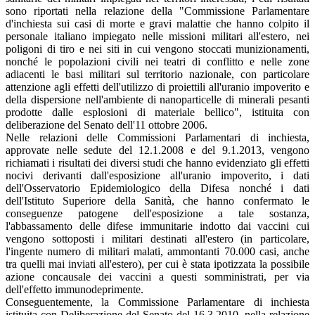
sono riportati nella relazione della "Commissione Parlamentare
d'inchiesta sui casi di morte e gravi malattie che hanno colpito il
personale italiano impiegato nelle missioni militari all'estero, nei
poligoni di tiro e nei siti in cui vengono stoccati munizionamenti,
nonché le popolazioni civili nei teatri di conflitto e nelle zone
adiacenti le basi militari sul territorio nazionale, con particolare
attenzione agli effetti dell'utilizzo di proiettili all'uranio impoverito e
della dispersione nell'ambiente di nanoparticelle di minerali pesanti
prodotte dalle esplosioni di materiale bellico", istituita con
deliberazione del Senato dell'11 ottobre 2006.
Nelle relazioni delle Commissioni Parlamentari di inchiesta,
approvate nelle sedute del 12.1.2008 e del 9.1.2013, vengono
richiamati i risultati dei diversi studi che hanno evidenziato gli effetti
nocivi derivanti dall'esposizione all'uranio impoverito, i dati
dell'Osservatorio Epidemiologico della Difesa nonché i dati
dell'Istituto Superiore della Sanità, che hanno confermato le
conseguenze patogene dell'esposizione a tale sostanza,
l'abbassamento delle difese immunitarie indotto dai vaccini cui
vengono sottoposti i militari destinati all'estero (in particolare,
l'ingente numero di militari malati, ammontanti 70.000 casi, anche
tra quelli mai inviati all'estero), per cui è stata ipotizzata la possibile
azione concausale dei vaccini a questi somministrati, per via
dell'effetto immunodeprimente.
Conseguentemente, la Commissione Parlamentare di inchiesta
istituita con Deliberazione del Senato del 16.3.2010, nella relazione