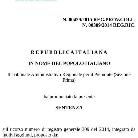
N. 00429/2015 REG.PROV.COLL.
N. 00309/2014 REG.RIC.
R E P U B B L I C A I T A L I A N A
IN NOME DEL POPOLO ITALIANO
Il Tribunale Amministrativo Regionale per il Piemonte (Sezione
Prima)
ha pronunciato la presente
SENTENZA
sul ricorso numero di registro generale 309 del 2014, integrato da
motivi aggiunti, proposto da: