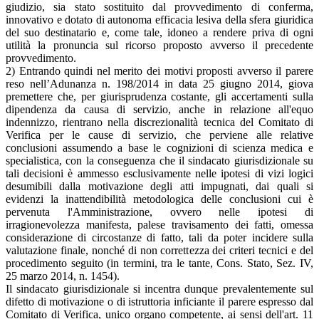
giudizio, sia stato sostituito dal provvedimento di conferma,
innovativo e dotato di autonoma efficacia lesiva della sfera giuridica
del suo destinatario e, come tale, idoneo a rendere priva di ogni
utilità la pronuncia sul ricorso proposto avverso il precedente
provvedimento.
2) Entrando quindi nel merito dei motivi proposti avverso il parere
reso nell’Adunanza n. 198/2014 in data 25 giugno 2014, giova
premettere che, per giurisprudenza costante, gli accertamenti sulla
dipendenza da causa di servizio, anche in relazione all'equo
indennizzo, rientrano nella discrezionalità tecnica del Comitato di
Verifica per le cause di servizio, che perviene alle relative
conclusioni assumendo a base le cognizioni di scienza medica e
specialistica, con la conseguenza che il sindacato giurisdizionale su
tali decisioni è ammesso esclusivamente nelle ipotesi di vizi logici
desumibili dalla motivazione degli atti impugnati, dai quali si
evidenzi la inattendibilità metodologica delle conclusioni cui è
pervenuta l'Amministrazione, ovvero nelle ipotesi di
irragionevolezza manifesta, palese travisamento dei fatti, omessa
considerazione di circostanze di fatto, tali da poter incidere sulla
valutazione finale, nonché di non correttezza dei criteri tecnici e del
procedimento seguito (in termini, tra le tante, Cons. Stato, Sez. IV,
25 marzo 2014, n. 1454).
Il sindacato giurisdizionale si incentra dunque prevalentemente sul
difetto di motivazione o di istruttoria inficiante il parere espresso dal
Comitato di Verifica, unico organo competente, ai sensi dell'art. 11