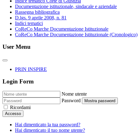
Indice tematico Corte di Giustizia
Documentazione istituzionale, sindacale e aziendale
Rassegna bibliografica
D.lgs. 9 aprile 2008, n. 81
Indici tematici
CoReCo Marche Documentazione Istituzionale
CoReCo Marche Documentazione Istituzionale (Cronologico)
User Menu
PRIN INSPIRE
Login Form
Nome utente
Password
Mostra password
Ricordami
Accesso
Hai dimenticato la tua password?
Hai dimenticato il tuo nome utente?