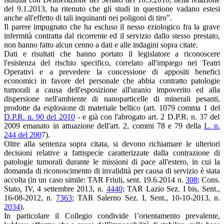
del 9.1.2013, ha ritenuto che gli studi in questione vadano estesi
anche all'effetto di tali inquinanti nei poligoni di tiro”.
Il parere impugnato che ha escluso il nesso eziologico fra la grave
infermità contratta dal ricorrente ed il servizio dallo stesso prestato,
non hanno fatto alcun cenno a dati e alle indagini sopra citate.
Dati e risultati che hanno portato il legislatore a riconoscere
l'esistenza del rischio specifico, correlato all'impiego nei Teatri
Operativi e a prevedere la concessione di appositi benefici
economici in favore del personale che abbia contratto patologie
tumorali a causa dell'esposizione all'uranio impoverito ed alla
dispersione nell'ambiente di nanoparticelle di minerali pesanti,
prodotte da esplosione di materiale bellico (art. 1079 comma 1 del
D.P.R. n. 90 del 2010
- e già con l'abrogato art. 2 D.P.R. n. 37 del
2009 emanato in attuazione dell'art. 2, commi 78 e 79 della
L. n.
244 del 200
7).
Oltre alla sentenza sopra citata, si devono richiamare le ulteriori
decisioni relative a fattispecie caratterizzate dalla contrazione di
patologie tumorali durante le missioni di pace all'estero, in cui la
domanda di riconoscimento di invalidità per causa di servizio è stata
accolta (in un caso simile: TAR Friuli, sent. 19.6.2014 n.
308
; Cons.
Stato, IV, 4 settembre 2013, n.
4440
; TAR Lazio Sez. I bis, Sent.,
16-08-2012, n.
7363
; TAR Salerno Sez. I, Sent., 10-10-2013, n.
2034
).
In particolare il Collegio condivide l’orientamento prevalente,