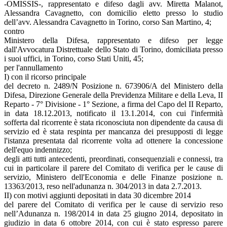
-OMISSIS-, rappresentato e difeso dagli avv. Miretta Malanot,
Alessandra Cavagnetto, con domicilio eletto presso lo studio
dell’avv. Alessandra Cavagnetto in Torino, corso San Martino, 4;
contro
Ministero della Difesa, rappresentato e difeso per legge
dall'Avvocatura Distrettuale dello Stato di Torino, domiciliata presso
i suoi uffici, in Torino, corso Stati Uniti, 45;
per l'annullamento
I) con il ricorso principale
del decreto n. 2489/N Posizione n. 673906/A del Ministero della
Difesa, Direzione Generale della Previdenza Militare e della Leva, II
Reparto - 7° Divisione - 1° Sezione, a firma del Capo del II Reparto,
in data 18.12.2013, notificato il 13.1.2014, con cui l'infermità
sofferta dal ricorrente è stata riconosciuta non dipendente da causa di
servizio ed è stata respinta per mancanza dei presupposti di legge
l'istanza presentata dal ricorrente volta ad ottenere la concessione
dell'equo indennizzo;
degli atti tutti antecedenti, preordinati, consequenziali e connessi, tra
cui in particolare il parere del Comitato di verifica per le cause di
servizio, Ministero dell'Economia e delle Finanze posizione n.
13363/2013, reso nell'adunanza n. 304/2013 in data 2.7.2013.
II) con motivi aggiunti depositati in data 30 dicembre 2014
del parere del Comitato di verifica per le cause di servizio reso
nell’Adunanza n. 198/2014 in data 25 giugno 2014, depositato in
giudizio in data 6 ottobre 2014, con cui è stato espresso parere