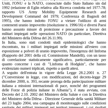
Uniti, l'ONU e la NATO, conosciute dallo Stato Italiano sin dal
1992 (relazione di Eglin relativa alla Ricerca condotta nel 1977-78;
rapporto US Army Mobility Equipmente Research and
Development Command del 1979; Conferenza di Bagnoli del
1995), che hanno indotto l'ONU a vietare l'utilizzo di armi
contenenti uranio impoverito (risoluzione n. 1996/16) e diversi Paesi
hanno assunto misure di protezione e precauzione a favore dei
militari impiegati nelle operazioni NATO (in particolare, Direttiva
del Ministero della Difesa del 26.11.99).
In Italia, sono stati condotti studi epidemiologici che hanno
riscontrato, tra i militari impiegati nelle missioni all'estero con
esposizione a polveri di uranio impoverito, l'insorgenza del linfoma
(Rapporto del 2001 della cd. Commissione Mandelli), con un tasso
di correlazione statisticamente significativo, particolarmente per
quanto concerne i casi di "Linfoma di Hodgkin", che hanno
evidenziato numeri triplicati, rispetto a quelli attesi.
A seguito dell'entrata in vigore della Legge 28.2.2001 n. 27
("Conversione in legge, con modificazioni, del decreto-legge 29
dicembre 2000, n. 393, recante proroga della partecipazione militare
italiana a missioni internazionali di pace, nonché dei programmi
delle Forze di polizia italiane in Albania"), è stata avviata, con
Decreto del 2.10. 2002 del Ministero della Salute e con la Direttiva
del Ministero della Difesa - Direzione Generale della sanità Militare
del 23 luglio 2004, una campagna di monitoraggio sulle condizioni
sanitarie dei militari impiegati nei territori interessati, i cui risultati