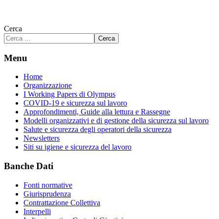
Cerca
Cerca
Menu
Home
Organizzazione
I Working Papers di Olympus
COVID-19 e sicurezza sul lavoro
Approfondimenti, Guide alla lettura e Rassegne
Modelli organizzativi e di gestione della sicurezza sul lavoro
Salute e sicurezza degli operatori della sicurezza
Newsletters
Siti su igiene e sicurezza del lavoro
Banche Dati
Fonti normative
Giurisprudenza
Contrattazione Collettiva
Interpelli