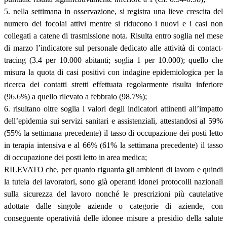
5. nella settimana in osservazione, si registra una lieve crescita del
numero dei focolai attivi mentre si riducono i nuovi e i casi non
collegati a catene di trasmissione nota. Risulta entro soglia nel mese
di marzo l’indicatore sul personale dedicato alle attività di contact-
tracing (3.4 per 10.000 abitanti; soglia 1 per 10.000); quello che
misura la quota di casi positivi con indagine epidemiologica per la
ricerca dei contatti stretti effettuata regolarmente risulta inferiore
(96.6%) a quello rilevato a febbraio (98.7%);
6. risultano oltre soglia i valori degli indicatori attinenti all’impatto
dell’epidemia sui servizi sanitari e assistenziali, attestandosi al 59%
(55% la settimana precedente) il tasso di occupazione dei posti letto
in terapia intensiva e al 66% (61% la settimana precedente) il tasso
di occupazione dei posti letto in area medica;
RILEVATO che, per quanto riguarda gli ambienti di lavoro e quindi
la tutela dei lavoratori, sono già operanti idonei protocolli nazionali
sulla sicurezza del lavoro nonché le prescrizioni più cautelative
adottate dalle singole aziende o categorie di aziende, con
conseguente operatività delle idonee misure a presidio della salute