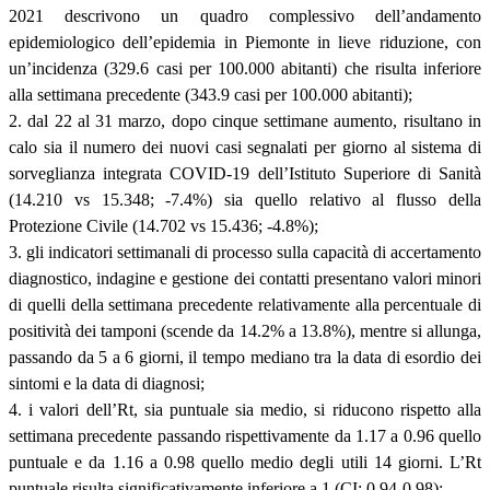
2021 descrivono un quadro complessivo dell’andamento
epidemiologico dell’epidemia in Piemonte in lieve riduzione, con
un’incidenza (329.6 casi per 100.000 abitanti) che risulta inferiore
alla settimana precedente (343.9 casi per 100.000 abitanti);
2. dal 22 al 31 marzo, dopo cinque settimane aumento, risultano in
calo sia il numero dei nuovi casi segnalati per giorno al sistema di
sorveglianza integrata COVID-19 dell’Istituto Superiore di Sanità
(14.210 vs 15.348; -7.4%) sia quello relativo al flusso della
Protezione Civile (14.702 vs 15.436; -4.8%);
3. gli indicatori settimanali di processo sulla capacità di accertamento
diagnostico, indagine e gestione dei contatti presentano valori minori
di quelli della settimana precedente relativamente alla percentuale di
positività dei tamponi (scende da 14.2% a 13.8%), mentre si allunga,
passando da 5 a 6 giorni, il tempo mediano tra la data di esordio dei
sintomi e la data di diagnosi;
4. i valori dell’Rt, sia puntuale sia medio, si riducono rispetto alla
settimana precedente passando rispettivamente da 1.17 a 0.96 quello
puntuale e da 1.16 a 0.98 quello medio degli utili 14 giorni. L’Rt
puntuale risulta significativamente inferiore a 1 (CI: 0.94-0.98);