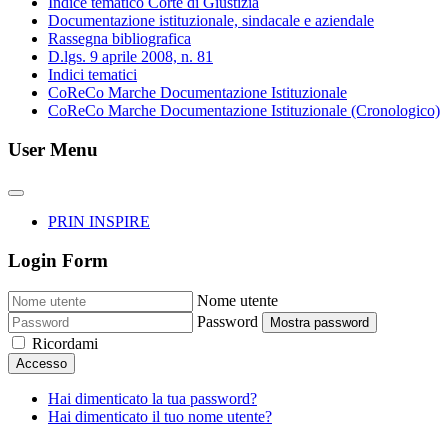
Indice tematico Corte di Giustizia
Documentazione istituzionale, sindacale e aziendale
Rassegna bibliografica
D.lgs. 9 aprile 2008, n. 81
Indici tematici
CoReCo Marche Documentazione Istituzionale
CoReCo Marche Documentazione Istituzionale (Cronologico)
User Menu
PRIN INSPIRE
Login Form
Nome utente
Password
Mostra password
Ricordami
Accesso
Hai dimenticato la tua password?
Hai dimenticato il tuo nome utente?