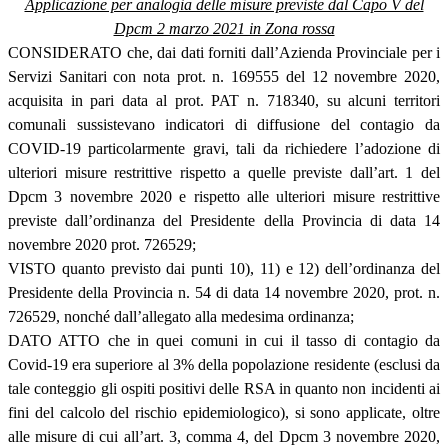
Applicazione per analogia delle misure previste dal Capo V del
Dpcm 2 marzo 2021 in Zona rossa
CONSIDERATO che, dai dati forniti dall’Azienda Provinciale per i
Servizi Sanitari con nota prot. n. 169555 del 12 novembre 2020,
acquisita in pari data al prot. PAT n. 718340, su alcuni territori
comunali sussistevano indicatori di diffusione del contagio da
COVID-19 particolarmente gravi, tali da richiedere l’adozione di
ulteriori misure restrittive rispetto a quelle previste dall’art. 1 del
Dpcm 3 novembre 2020 e rispetto alle ulteriori misure restrittive
previste dall’ordinanza del Presidente della Provincia di data 14
novembre 2020 prot. 726529;
VISTO quanto previsto dai punti 10), 11) e 12) dell’ordinanza del
Presidente della Provincia n. 54 di data 14 novembre 2020, prot. n.
726529, nonché dall’allegato alla medesima ordinanza;
DATO ATTO che in quei comuni in cui il tasso di contagio da
Covid-19 era superiore al 3% della popolazione residente (esclusi da
tale conteggio gli ospiti positivi delle RSA in quanto non incidenti ai
fini del calcolo del rischio epidemiologico), si sono applicate, oltre
alle misure di cui all’art. 3, comma 4, del Dpcm 3 novembre 2020,