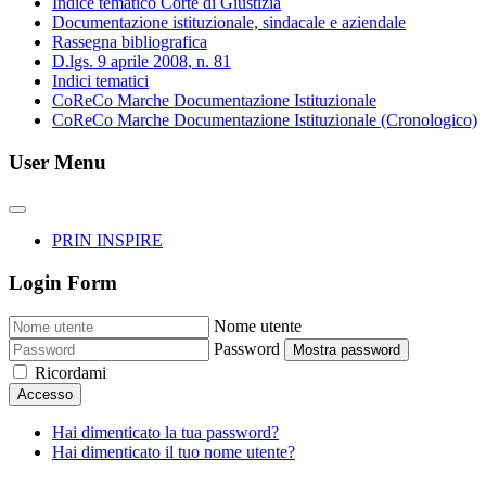
Indice tematico Corte di Giustizia
Documentazione istituzionale, sindacale e aziendale
Rassegna bibliografica
D.lgs. 9 aprile 2008, n. 81
Indici tematici
CoReCo Marche Documentazione Istituzionale
CoReCo Marche Documentazione Istituzionale (Cronologico)
User Menu
PRIN INSPIRE
Login Form
Nome utente
Password
Mostra password
Ricordami
Accesso
Hai dimenticato la tua password?
Hai dimenticato il tuo nome utente?