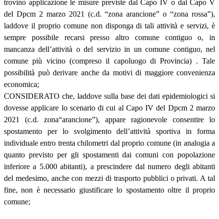
trovino applicazione le misure previste dal Capo IV o dal Capo V
del Dpcm 2 marzo 2021 (c.d. “zona arancione” o “zona rossa”),
laddove il proprio comune non disponga di tali attività e servizi, è
sempre possibile recarsi presso altro comune contiguo o, in
mancanza dell’attività o del servizio in un comune contiguo, nel
comune più vicino (compreso il capoluogo di Provincia) . Tale
possibilità può derivare anche da motivi di maggiore convenienza
economica;
CONSIDERATO che, laddove sulla base dei dati epidemiologici si
dovesse applicare lo scenario di cui al Capo IV del Dpcm 2 marzo
2021 (c.d. zona“arancione”), appare ragionevole consentire lo
spostamento per lo svolgimento dell’attività sportiva in forma
individuale entro trenta chilometri dal proprio comune (in analogia a
quanto previsto per gli spostamenti dai comuni con popolazione
inferiore a 5.000 abitanti), a prescindere dal numero degli abitanti
del medesimo, anche con mezzi di trasporto pubblici o privati. A tal
fine, non è necessario giustificare lo spostamento oltre il proprio
comune;