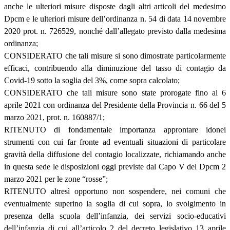
anche le ulteriori misure disposte dagli altri articoli del medesimo
Dpcm e le ulteriori misure dell’ordinanza n. 54 di data 14 novembre
2020 prot. n. 726529, nonché dall’allegato previsto dalla medesima
ordinanza;
CONSIDERATO che tali misure si sono dimostrate particolarmente
efficaci, contribuendo alla diminuzione del tasso di contagio da
Covid-19 sotto la soglia del 3%, come sopra calcolato;
CONSIDERATO che tali misure sono state prorogate fino al 6
aprile 2021 con ordinanza del Presidente della Provincia n. 66 del 5
marzo 2021, prot. n. 160887/1;
RITENUTO di fondamentale importanza approntare idonei
strumenti con cui far fronte ad eventuali situazioni di particolare
gravità della diffusione del contagio localizzate, richiamando anche
in questa sede le disposizioni oggi previste dal Capo V del Dpcm 2
marzo 2021 per le zone “rosse”;
RITENUTO altresì opportuno non sospendere, nei comuni che
eventualmente superino la soglia di cui sopra, lo svolgimento in
presenza della scuola dell’infanzia, dei servizi socio-educativi
dell’infanzia di cui all’articolo 2 del decreto legislativo 13 aprile