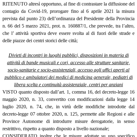
RITENUTO altresì opportuno, al fine di contrastare la diffusione del
contagio da Covid-19, prorogare fino al 6 aprile 2021 la misura
prevista dal punto 23) dell’ordinanza del Presidente della Provincia
n. 66 del 5 marzo 2021, prot. n. 160887/1, che prevede, tra l’altro,
che l’ attività sportiva deve essere svolta al di fuori delle strade e
delle piazze dei centri storici delle città;
Divieti di incontri in luoghi pubblici, disposizioni in materia di
attività di bande musicali e cori, accesso alle strutture sanitarie,
socio-sanitarie e socio-assistenziali, accesso agli uffici aperti al
pubblico e ambulatori dei medici di medicina generale, pediatri di
libera scelta e continuità assistenziale, centri per anziani
VISTO quanto disposto dall’art. 1, comma 16, del decreto-legge 16
maggio 2020, n. 33, convertito con modificazioni dalla legge 14
luglio 2020, n. 74, che, in virtù delle modifiche introdotte dal
decreto-legge 07 ottobre 2020, n. 125, permette alle Regioni e alle
Province Autonome di introdurre misure derogatorie, in senso
restrittivo, rispetto a quanto disposto a livello nazionale;
CONSIDERATO inoltre che le misure adottate su uno specifico