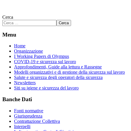
Cerca
Cerca
Menu
Home
Organizzazione
I Working Papers di Olympus
COVID-19 e sicurezza sul lavoro
Approfondimenti, Guide alla lettura e Rassegne
Modelli organizzativi e di gestione della sicurezza sul lavoro
Salute e sicurezza degli operatori della sicurezza
Newsletters
Siti su igiene e sicurezza del lavoro
Banche Dati
Fonti normative
Giurisprudenza
Contrattazione Collettiva
Interpelli