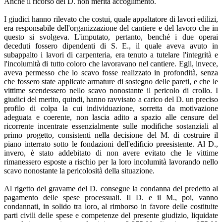
Anche il ricorso del D. non merita accoglimento.
I giudici hanno rilevato che costui, quale appaltatore di lavori edilizi,
era responsabile dell'organizzazione del cantiere e del lavoro che in
questo si svolgeva. L'imputato, pertanto, benché i due operai
deceduti fossero dipendenti di S. E., il quale aveva avuto in
subappalto i lavori di carpenteria, era tenuto a tutelare l'integrità e
l'incolumità di tutto coloro che lavoravano nel cantiere. Egli, invece,
aveva permesso che lo scavo fosse realizzato in profondità, senza
che fossero state applicate armature di sostegno delle pareti, e che le
vittime scendessero nello scavo nonostante il pericolo di crollo. I
giudici del merito, quindi, hanno ravvisato a carico del D. un preciso
profilo di colpa la cui individuazione, sorretta da motivazione
adeguata e coerente, non lascia adito a spazio alle censure del
ricorrente incentrate essenzialmente sulle modifiche sostanziali al
primo progetto, consistenti nella decisione del M. di costruire il
piano interrato sotto le fondazioni dell'edificio preesistente. Al D.,
invero, è stato addebitato di non avere evitato che le vittime
rimanessero esposte a rischio per la loro incolumità lavorando nello
scavo nonostante la pericolosità della situazione.
Al rigetto del gravame del D. consegue la condanna del predetto al
pagamento delle spese processuali. Il D. e il M., poi, vanno
condannati, in solido tra loro, al rimborso in favore delle costituite
parti civili delle spese e competenze del presente giudizio, liquidate