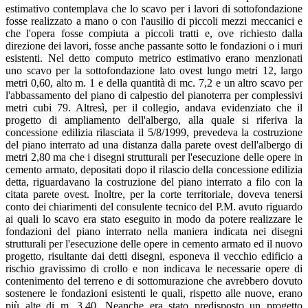
estimativo contemplava che lo scavo per i lavori di sottofondazione
fosse realizzato a mano o con l'ausilio di piccoli mezzi meccanici e
che l'opera fosse compiuta a piccoli tratti e, ove richiesto dalla
direzione dei lavori, fosse anche passante sotto le fondazioni o i muri
esistenti. Nel detto computo metrico estimativo erano menzionati
uno scavo per la sottofondazione lato ovest lungo metri 12, largo
metri 0,60, alto m. 1 e della quantità di mc. 7,2 e un altro scavo per
l'abbassamento del piano di calpestio del pianoterra per complessivi
metri cubi 79. Altresì, per il collegio, andava evidenziato che il
progetto di ampliamento dell'albergo, alla quale si riferiva la
concessione edilizia rilasciata il 5/8/1999, prevedeva la costruzione
del piano interrato ad una distanza dalla parete ovest dell'albergo di
metri 2,80 ma che i disegni strutturali per l'esecuzione delle opere in
cemento armato, depositati dopo il rilascio della concessione edilizia
detta, riguardavano la costruzione del piano interrato a filo con la
citata parete ovest. Inoltre, per la corte territoriale, doveva tenersi
conto dei chiarimenti del consulente tecnico del P.M. avuto riguardo
ai quali lo scavo era stato eseguito in modo da potere realizzare le
fondazioni del piano interrato nella maniera indicata nei disegni
strutturali per l'esecuzione delle opere in cemento armato ed il nuovo
progetto, risultante dai detti disegni, esponeva il vecchio edificio a
rischio gravissimo di crollo e non indicava le necessarie opere di
contenimento del terreno e di sottomurazione che avrebbero dovuto
sostenere le fondazioni esistenti le quali, rispetto alle nuove, erano
più alte di m. 3,40. Neanche era stato predisposto un progetto