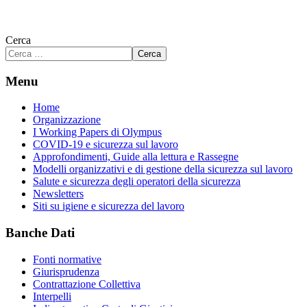
Cerca
Cerca
Menu
Home
Organizzazione
I Working Papers di Olympus
COVID-19 e sicurezza sul lavoro
Approfondimenti, Guide alla lettura e Rassegne
Modelli organizzativi e di gestione della sicurezza sul lavoro
Salute e sicurezza degli operatori della sicurezza
Newsletters
Siti su igiene e sicurezza del lavoro
Banche Dati
Fonti normative
Giurisprudenza
Contrattazione Collettiva
Interpelli