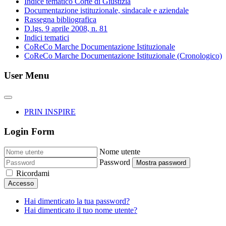
Indice tematico Corte di Giustizia
Documentazione istituzionale, sindacale e aziendale
Rassegna bibliografica
D.lgs. 9 aprile 2008, n. 81
Indici tematici
CoReCo Marche Documentazione Istituzionale
CoReCo Marche Documentazione Istituzionale (Cronologico)
User Menu
PRIN INSPIRE
Login Form
Nome utente
Password
Mostra password
Ricordami
Accesso
Hai dimenticato la tua password?
Hai dimenticato il tuo nome utente?