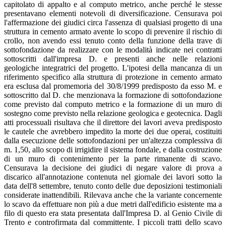
capitolato di appalto e al computo metrico, anche perché le stesse
presentavano elementi notevoli di diversificazione. Censurava poi
l'affermazione dei giudici circa l'assenza di qualsiasi progetto di una
struttura in cemento armato avente lo scopo di prevenire il rischio di
crollo, non avendo essi tenuto conto della funzione della trave di
sottofondazione da realizzare con le modalità indicate nei contratti
sottoscritti dall'impresa D. e presenti anche nelle relazioni
geologiche integratrici del progetto. L'ipotesi della mancanza di un
riferimento specifico alla struttura di protezione in cemento armato
era esclusa dal promemoria del 30/8/1999 predisposto da esso M. e
sottoscritto dal D. che menzionava la formazione di sottofondazione
come previsto dal computo metrico e la formazione di un muro di
sostegno come previsto nella relazione geologica e geotecnica. Dagli
atti processuali risultava che il direttore dei lavori aveva predisposto
le cautele che avrebbero impedito la morte dei due operai, costituiti
dalla esecuzione delle sottofondazioni per un'altezza complessiva di
m. 1,50, allo scopo di irrigidire il sistema fondale, e dalla costruzione
di un muro di contenimento per la parte rimanente di scavo.
Censurava la decisione dei giudici di negare valore di prova a
discarico all'annotazione contenuta nel giornale dei lavori sotto la
data dell'8 settembre, tenuto conto delle due deposizioni testimoniali
considerate inattendibili. Rilevava anche che la variante concernente
lo scavo da effettuare non più a due metri dall'edificio esistente ma a
filo di questo era stata presentata dall'Impresa D. al Genio Civile di
Trento e controfirmata dal committente. I piccoli tratti dello scavo