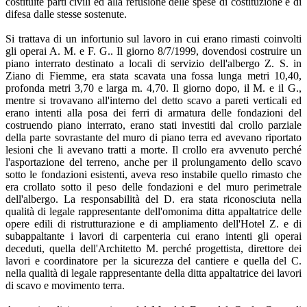
costituite parti civili ed alla refusione delle spese di costituzione e di
difesa dalle stesse sostenute.
Si trattava di un infortunio sul lavoro in cui erano rimasti coinvolti
gli operai A. M. e F. G.. Il giorno 8/7/1999, dovendosi costruire un
piano interrato destinato a locali di servizio dell'albergo Z. S. in
Ziano di Fiemme, era stata scavata una fossa lunga metri 10,40,
profonda metri 3,70 e larga m. 4,70. Il giorno dopo, il M. e il G.,
mentre si trovavano all'interno del detto scavo a pareti verticali ed
erano intenti alla posa dei ferri di armatura delle fondazioni del
costruendo piano interrato, erano stati investiti dal crollo parziale
della parte sovrastante del muro di piano terra ed avevano riportato
lesioni che li avevano tratti a morte. Il crollo era avvenuto perché
l'asportazione del terreno, anche per il prolungamento dello scavo
sotto le fondazioni esistenti, aveva reso instabile quello rimasto che
era crollato sotto il peso delle fondazioni e del muro perimetrale
dell'albergo. La responsabilità del D. era stata riconosciuta nella
qualità di legale rappresentante dell'omonima ditta appaltatrice delle
opere edili di ristrutturazione e di ampliamento dell'Hotel Z. e di
subappaltante i lavori di carpenteria cui erano intenti gli operai
deceduti, quella dell'Architetto M. perché progettista, direttore dei
lavori e coordinatore per la sicurezza del cantiere e quella del C.
nella qualità di legale rappresentante della ditta appaltatrice dei lavori
di scavo e movimento terra.