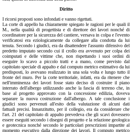
Diritto
I ricorsi proposti sono infondati e vanno rigettati.
La corte di appello ha chiaramente spiegato le ragioni per le quali il
M., nella qualità di progettista e di direttore dei lavori nonché di
coordinatore per la sicurezza del cantiere, versava in colpa e l'evento
verificatosi era eziologicamente da collegare alla condotta da lui
tenuta. Secondo i giudici, era da disattendere l'assunto difensivo del
predetto imputato secondo cui il crollo era avvenuto per colpa dei
coimputati e delle vittime che, non rispettando i suoi ordini di
eseguire lo scavo a piccolo tratti e a mano, come previsto dal
capitolato speciale di appalto e dal computo metrico estimativo da lui
predisposti, lo avevano realizzato in una sola volta e lungo tutto il
fronte del muro. Per la corte territoriale, infatti, era da ritenere che
nell'imminenza dei lavori fosse stato deciso di costruire il piano
interrato dell'albergo utilizzando anche la fascia di terreno che, in
base al progetto approvato con la concessione edilizia, doveva
separare la nuova costruzione dall'albergo. A tale conclusione i
giudici sono pervenuti all'esito della valutazione di alcuni dati
fattuali precisi. Innanzitutto, per il collegio, era da considerare che
l'art. 21 del capitolato di appalto prevedeva che gli scavi dovessero
essere eseguiti secondo i disegni di progetto e la relazione geologica
e geotecnica nonché secondo le particolari prescrizioni impartite al
momento esecutivo dalla direzione dei lavori. Il computo metrico