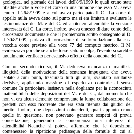
geologica, nel giornale dei lavori dell'8/9/1999 le quali erano state
ribadite anche a voce nel corso di una riunione che esso M. aveva
tenuto il 26/8/1999 e a cui aveva partecipato il C.. La corte di
appello nulla aveva detto sul punto ma si era limitata a svalutare le
testimonianze del M. e del C. ed a ritenere attendibile la versione
interessata del C. La corte, inoltre, aveva omesso di dare conto della
circostanza documentale che il promemoria scritto consegnato al D.
il 30/8/1099, parlava di formazione di sottofondazione alla casa
vecchia come previsto alla voce 77 del computo metrico. Il M.
evidenziava poi che se anche fosse stato in colpa, l'evento si sarebbe
ugualmente verificato per esclusivo effetto della condotta del C..
Con un secondo ricorso, il M. deduceva mancanza e manifesta
illogicità della motivazione della sentenza impugnata che aveva
isolato alcuni punti, trascurato tutti gli altri, svalutato risultanze
decisive, applicando massime di esperienza contrarie al senso
comune In particolare, insisteva nella doglianza per la riconosciuta
inattendibilità delle deposizioni del M. e del C., dal momento che
non vi era alcun elemento comprovante la lunga collaborazione dei
predetti con esso ricorrente che era stata ritenuta dai giudici del
merito. Inoltre, due deposizioni coincidenti, quali appunto erano
quelle in questione, non potevano generare sospetti di previa
concertazione, generando la concordanza una inferenza di
attendibilità Neanche si poteva affermare che le deposizioni
contenessero la ripetizione pedissequa della formule di cui al