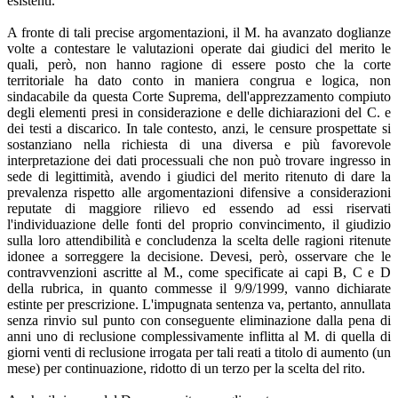
esistenti.
A fronte di tali precise argomentazioni, il M. ha avanzato doglianze
volte a contestare le valutazioni operate dai giudici del merito le
quali, però, non hanno ragione di essere posto che la corte
territoriale ha dato conto in maniera congrua e logica, non
sindacabile da questa Corte Suprema, dell'apprezzamento compiuto
degli elementi presi in considerazione e delle dichiarazioni del C. e
dei testi a discarico. In tale contesto, anzi, le censure prospettate si
sostanziano nella richiesta di una diversa e più favorevole
interpretazione dei dati processuali che non può trovare ingresso in
sede di legittimità, avendo i giudici del merito ritenuto di dare la
prevalenza rispetto alle argomentazioni difensive a considerazioni
reputate di maggiore rilievo ed essendo ad essi riservati
l'individuazione delle fonti del proprio convincimento, il giudizio
sulla loro attendibilità e concludenza la scelta delle ragioni ritenute
idonee a sorreggere la decisione. Devesi, però, osservare che le
contravvenzioni ascritte al M., come specificate ai capi B, C e D
della rubrica, in quanto commesse il 9/9/1999, vanno dichiarate
estinte per prescrizione. L'impugnata sentenza va, pertanto, annullata
senza rinvio sul punto con conseguente eliminazione dalla pena di
anni uno di reclusione complessivamente inflitta al M. di quella di
giorni venti di reclusione irrogata per tali reati a titolo di aumento (un
mese) per continuazione, ridotto di un terzo per la scelta del rito.