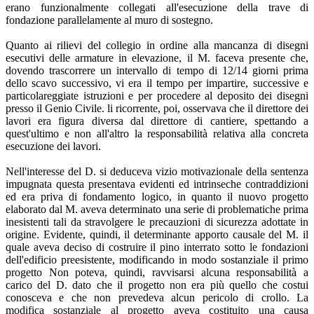
erano funzionalmente collegati all'esecuzione della trave di
fondazione parallelamente al muro di sostegno.
Quanto ai rilievi del collegio in ordine alla mancanza di disegni
esecutivi delle armature in elevazione, il M. faceva presente che,
dovendo trascorrere un intervallo di tempo di 12/14 giorni prima
dello scavo successivo, vi era il tempo per impartire, successive e
particolareggiate istruzioni e per procedere al deposito dei disegni
presso il Genio Civile. li ricorrente, poi, osservava che il direttore dei
lavori era figura diversa dal direttore di cantiere, spettando a
quest'ultimo e non all'altro la responsabilità relativa alla concreta
esecuzione dei lavori.
Nell'interesse del D. si deduceva vizio motivazionale della sentenza
impugnata questa presentava evidenti ed intrinseche contraddizioni
ed era priva di fondamento logico, in quanto il nuovo progetto
elaborato dal M. aveva determinato una serie di problematiche prima
inesistenti tali da stravolgere le precauzioni di sicurezza adottate in
origine. Evidente, quindi, il determinante apporto causale del M. il
quale aveva deciso di costruire il pino interrato sotto le fondazioni
dell'edificio preesistente, modificando in modo sostanziale il primo
progetto Non poteva, quindi, ravvisarsi alcuna responsabilità a
carico del D. dato che il progetto non era più quello che costui
conosceva e che non prevedeva alcun pericolo di crollo. La
modifica sostanziale al progetto aveva costituito una causa