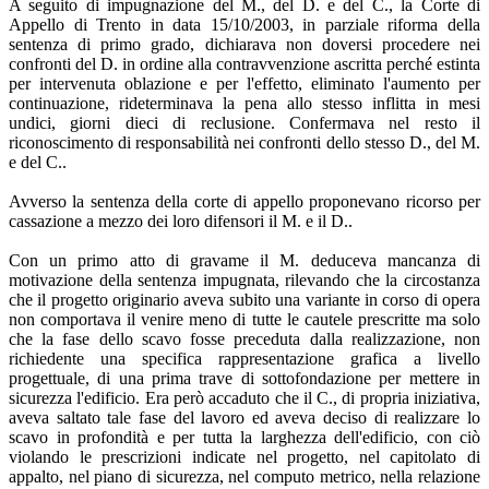
A seguito di impugnazione del M., del D. e del C., la Corte di
Appello di Trento in data 15/10/2003, in parziale riforma della
sentenza di primo grado, dichiarava non doversi procedere nei
confronti del D. in ordine alla contravvenzione ascritta perché estinta
per intervenuta oblazione e per l'effetto, eliminato l'aumento per
continuazione, rideterminava la pena allo stesso inflitta in mesi
undici, giorni dieci di reclusione. Confermava nel resto il
riconoscimento di responsabilità nei confronti dello stesso D., del M.
e del C..
Avverso la sentenza della corte di appello proponevano ricorso per
cassazione a mezzo dei loro difensori il M. e il D..
Con un primo atto di gravame il M. deduceva mancanza di
motivazione della sentenza impugnata, rilevando che la circostanza
che il progetto originario aveva subito una variante in corso di opera
non comportava il venire meno di tutte le cautele prescritte ma solo
che la fase dello scavo fosse preceduta dalla realizzazione, non
richiedente una specifica rappresentazione grafica a livello
progettuale, di una prima trave di sottofondazione per mettere in
sicurezza l'edificio. Era però accaduto che il C., di propria iniziativa,
aveva saltato tale fase del lavoro ed aveva deciso di realizzare lo
scavo in profondità e per tutta la larghezza dell'edificio, con ciò
violando le prescrizioni indicate nel progetto, nel capitolato di
appalto, nel piano di sicurezza, nel computo metrico, nella relazione