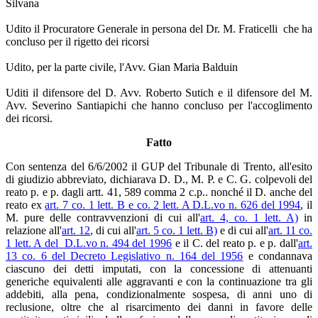
Silvana
Udito il Procuratore Generale in persona del Dr. M. Fraticelli che ha
concluso per il rigetto dei ricorsi
Udito, per la parte civile, l'Avv. Gian Maria Balduin
Uditi il difensore del D. Avv. Roberto Sutich e il difensore del M.
Avv. Severino Santiapichi che hanno concluso per l'accoglimento
dei ricorsi.
Fatto
Con sentenza del 6/6/2002 il GUP del Tribunale di Trento, all'esito
di giudizio abbreviato, dichiarava D. D., M. P. e C. G. colpevoli del
reato p. e p. dagli artt. 41, 589 comma 2 c.p.. nonché il D. anche del
reato ex
art. 7 co. 1 lett. B e co. 2 lett. A D.L.vo n. 626 del 1994
, il
M. pure delle contravvenzioni di cui all'
art. 4, co. 1 lett. A)
in
relazione all'
art. 12
, di cui all'
art. 5 co. 1 lett. B)
e di cui all'
art. 11 co.
1 lett. A del D.L.vo n. 494 del 1996
e il C. del reato p. e p. dall'
art.
13 co. 6 del Decreto Legislativo n. 164 del 1956
e condannava
ciascuno dei detti imputati, con la concessione di attenuanti
generiche equivalenti alle aggravanti e con la continuazione tra gli
addebiti, alla pena, condizionalmente sospesa, di anni uno di
reclusione, oltre che al risarcimento dei danni in favore delle