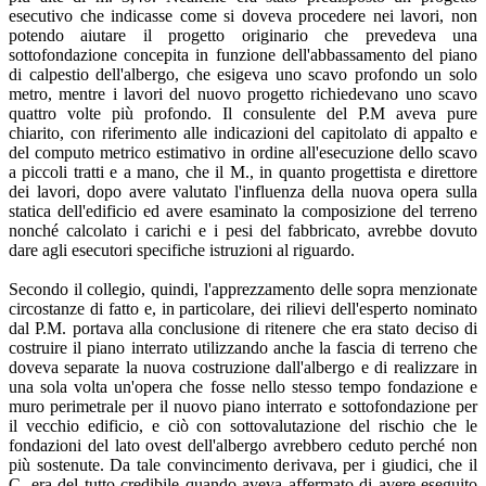
esecutivo che indicasse come si doveva procedere nei lavori, non
potendo aiutare il progetto originario che prevedeva una
sottofondazione concepita in funzione dell'abbassamento del piano
di calpestio dell'albergo, che esigeva uno scavo profondo un solo
metro, mentre i lavori del nuovo progetto richiedevano uno scavo
quattro volte più profondo. Il consulente del P.M aveva pure
chiarito, con riferimento alle indicazioni del capitolato di appalto e
del computo metrico estimativo in ordine all'esecuzione dello scavo
a piccoli tratti e a mano, che il M., in quanto progettista e direttore
dei lavori, dopo avere valutato l'influenza della nuova opera sulla
statica dell'edificio ed avere esaminato la composizione del terreno
nonché calcolato i carichi e i pesi del fabbricato, avrebbe dovuto
dare agli esecutori specifiche istruzioni al riguardo.
Secondo il collegio, quindi, l'apprezzamento delle sopra menzionate
circostanze di fatto e, in particolare, dei rilievi dell'esperto nominato
dal P.M. portava alla conclusione di ritenere che era stato deciso di
costruire il piano interrato utilizzando anche la fascia di terreno che
doveva separate la nuova costruzione dall'albergo e di realizzare in
una sola volta un'opera che fosse nello stesso tempo fondazione e
muro perimetrale per il nuovo piano interrato e sottofondazione per
il vecchio edificio, e ciò con sottovalutazione del rischio che le
fondazioni del lato ovest dell'albergo avrebbero ceduto perché non
più sostenute. Da tale convincimento derivava, per i giudici, che il
C. era del tutto credibile quando aveva affermato di avere eseguito