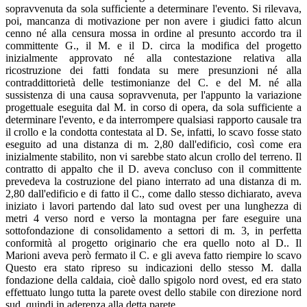
sopravvenuta da sola sufficiente a determinare l'evento. Si rilevava,
poi, mancanza di motivazione per non avere i giudici fatto alcun
cenno né alla censura mossa in ordine al presunto accordo tra il
committente G., il M. e il D. circa la modifica del progetto
inizialmente approvato né alla contestazione relativa alla
ricostruzione dei fatti fondata su mere presunzioni né alla
contraddittorietà delle testimonianze del C. e del M. né alla
sussistenza di una causa sopravvenuta, per l'appunto la variazione
progettuale eseguita dal M. in corso di opera, da sola sufficiente a
determinare l'evento, e da interrompere qualsiasi rapporto causale tra
il crollo e la condotta contestata al D. Se, infatti, lo scavo fosse stato
eseguito ad una distanza di m. 2,80 dall'edificio, così come era
inizialmente stabilito, non vi sarebbe stato alcun crollo del terreno. Il
contratto di appalto che il D. aveva concluso con il committente
prevedeva la costruzione del piano interrato ad una distanza di m.
2,80 dall'edificio e di fatto il C., come dallo stesso dichiarato, aveva
iniziato i lavori partendo dal lato sud ovest per una lunghezza di
metri 4 verso nord e verso la montagna per fare eseguire una
sottofondazione di consolidamento a settori di m. 3, in perfetta
conformità al progetto originario che era quello noto al D.. Il
Marioni aveva però fermato il C. e gli aveva fatto riempire lo scavo
Questo era stato ripreso su indicazioni dello stesso M. dalla
fondazione della caldaia, cioè dallo spigolo nord ovest, ed era stato
effettuato lungo tutta la parete ovest dello stabile con direzione nord
sud, quindi in aderenza alla detta parete.