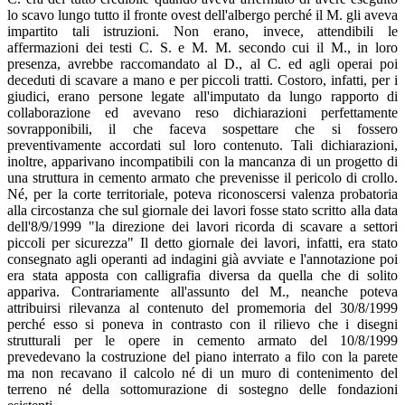
lo scavo lungo tutto il fronte ovest dell'albergo perché il M. gli aveva
impartito tali istruzioni. Non erano, invece, attendibili le
affermazioni dei testi C. S. e M. M. secondo cui il M., in loro
presenza, avrebbe raccomandato al D., al C. ed agli operai poi
deceduti di scavare a mano e per piccoli tratti. Costoro, infatti, per i
giudici, erano persone legate all'imputato da lungo rapporto di
collaborazione ed avevano reso dichiarazioni perfettamente
sovrapponibili, il che faceva sospettare che si fossero
preventivamente accordati sul loro contenuto. Tali dichiarazioni,
inoltre, apparivano incompatibili con la mancanza di un progetto di
una struttura in cemento armato che prevenisse il pericolo di crollo.
Né, per la corte territoriale, poteva riconoscersi valenza probatoria
alla circostanza che sul giornale dei lavori fosse stato scritto alla data
dell'8/9/1999 "la direzione dei lavori ricorda di scavare a settori
piccoli per sicurezza" Il detto giornale dei lavori, infatti, era stato
consegnato agli operanti ad indagini già avviate e l'annotazione poi
era stata apposta con calligrafia diversa da quella che di solito
appariva. Contrariamente all'assunto del M., neanche poteva
attribuirsi rilevanza al contenuto del promemoria del 30/8/1999
perché esso si poneva in contrasto con il rilievo che i disegni
strutturali per le opere in cemento armato del 10/8/1999
prevedevano la costruzione del piano interrato a filo con la parete
ma non recavano il calcolo né di un muro di contenimento del
terreno né della sottomurazione di sostegno delle fondazioni