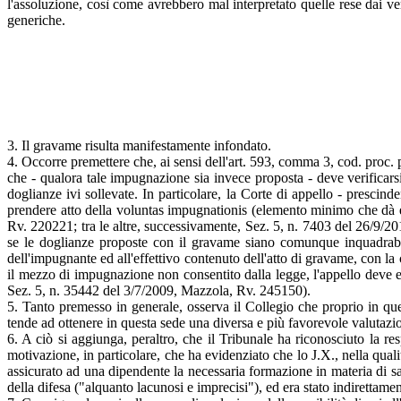
l'assoluzione, così come avrebbero mal interpretato quelle rese dai verb
generiche.
3. Il gravame risulta manifestamente infondato.
4. Occorre premettere che, ai sensi dell'art. 593, comma 3, cod. proc.
che - qualora tale impugnazione sia invece proposta - deve verificarsi l
doglianze ivi sollevate. In particolare, la Corte di appello - prescinde
prendere atto della voluntas impugnationis (elemento minimo che dà es
Rv. 220221; tra le altre, successivamente, Sez. 5, n. 7403 del 26/9/20
se le doglianze proposte con il gravame siano comunque inquadrabili 
dell'impugnante ed all'effettivo contenuto dell'atto di gravame, con l
il mezzo di impugnazione non consentito dalla legge, l'appello deve 
Sez. 5, n. 35442 del 3/7/2009, Mazzola, Rv. 245150).
5. Tanto premesso in generale, osserva il Collegio che proprio in ques
tende ad ottenere in questa sede una diversa e più favorevole valutazio
6. A ciò si aggiunga, peraltro, che il Tribunale ha riconosciuto la re
motivazione, in particolare, che ha evidenziato che lo J.X., nella qual
assicurato ad una dipendente la necessaria formazione in materia di sa
della difesa ("alquanto lacunosi e imprecisi"), ed era stato indiretta