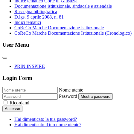
Indice tematico Corte di Giustizia
Documentazione istituzionale, sindacale e aziendale
Rassegna bibliografica
D.lgs. 9 aprile 2008, n. 81
Indici tematici
CoReCo Marche Documentazione Istituzionale
CoReCo Marche Documentazione Istituzionale (Cronologico)
User Menu
PRIN INSPIRE
Login Form
Nome utente
Password
Mostra password
Ricordami
Accesso
Hai dimenticato la tua password?
Hai dimenticato il tuo nome utente?