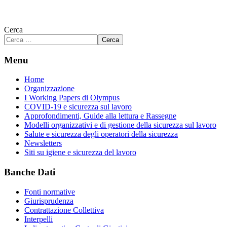
Cerca
Cerca
Menu
Home
Organizzazione
I Working Papers di Olympus
COVID-19 e sicurezza sul lavoro
Approfondimenti, Guide alla lettura e Rassegne
Modelli organizzativi e di gestione della sicurezza sul lavoro
Salute e sicurezza degli operatori della sicurezza
Newsletters
Siti su igiene e sicurezza del lavoro
Banche Dati
Fonti normative
Giurisprudenza
Contrattazione Collettiva
Interpelli