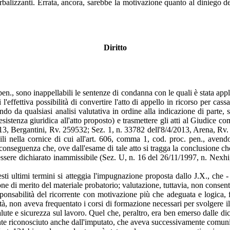
alizzanti. Errata, ancora, sarebbe la motivazione quanto al diniego dell'
Diritto
 pen., sono inappellabili le sentenze di condanna con le quali è stata ap
'effettiva possibilità di convertire l'atto di appello in ricorso per cas
ndo da qualsiasi analisi valutativa in ordine alla indicazione di parte, se
istenza giuridica all'atto proposto) e trasmettere gli atti al Giudice c
13, Bergantini, Rv. 259532; Sez. 1, n. 33782 dell'8/4/2013, Arena, Rv. 2
nella cornice di cui all'art. 606, comma 1, cod. proc. pen., avendo r
a conseguenza che, ove dall'esame di tale atto si tragga la conclusione
essere dichiarato inammissibile (Sez. U, n. 16 del 26/11/1997, n. Nex
ti ultimi termini si atteggia l'impugnazione proposta dallo J.X., che -
ne di merito del materiale probatorio; valutazione, tuttavia, non consent
sponsabilità del ricorrente con motivazione più che adeguata e logica, fo
ità, non aveva frequentato i corsi di formazione necessari per svolgere i
lute e sicurezza sul lavoro. Quel che, peraltro, era ben emerso dalle dic
mente riconosciuto anche dall'imputato, che aveva successivamente comunic