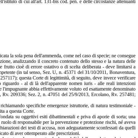
istituto di cui all'art. 131-bis cod. pen. e delle circostanze attenuanti
plicata la sola pena dell'ammenda, come nel caso di specie; ne consegue
sazione, analizzando il concreto contenuto dello stesso e la natura delle
 frutto cioè di errore ostativo o di scelta deliberata - deve limitarsi a
ompetente (in tal senso, Sez. U, n. 45371 del 31/10/2011, Bonaventura,
57117); questa Corte di legittimità, di seguito, deve invece verificare
iguardo - al di là dell'apparente nomen iuris - alle reali intenzioni
 che l'impugnante abbia effettivamente voluto ed esattamente denominato
hi, Rv. 209336; Sez. 2, n. 47051 del 25/9/2013, Ercolano, Rv. 257481;
 richiamando specifiche emergenze istruttorie, di natura testimoniale -
ita a questa Corte.
ndata su oggettivi esiti dibattimentali e priva di aporie di sorta; una
l ruolo di responsabile per la prevenzione e protezione rischi, né aveva
hiarazioni dei testi di accusa, non adeguatamente sconfessati da quelli
ato di aver ottemperato alle prescrizioni.